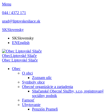
Menu
044 / 4372 171
urad@liptovskesliace.sk
SK
Slovensky
SK
Slovensky
EN
English
Obec
Liptovské Sliače
Obec
Liptovské Sliače
Obec
O obci
Zoznam ulíc
Symboly obce
Obecné organizácie a zariadenia
Sliačanské Obecné Služby, s.r.o, registrovaný
sociálny podnik
Farnosť
Ubytovanie
Penzión Prameň