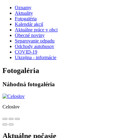
Oznamy
Aktuality
Fotogaléria
Kalendár akcií
Aktuálne práce v obci
Obecné noviny
Separovanie odpadu
Odchody autobusov
COVID-19
Ukrajina - informácie
Fotogaléria
Náhodná fotogaléria
Celoslov
Aktuálne počasie