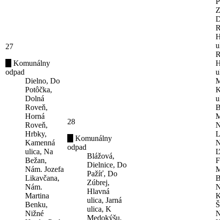
P
Z
D
R
H
u
27
R
Komunálny
H
odpad
u
Dielno, Do
M
Potôčka,
K
Dolná
u
Roveň,
B
Horná
M
28
Roveň,
N
Hrbky,
L
Komunálny
Kamenná
N
odpad
ulica, Na
Ľ
Blážová,
Bežan,
F
Dielnice, Do
Nám. Jozefa
M
Pažíť, Do
Likavčana,
B
Zúbrej,
Nám.
N
Hlavná
Martina
K
ulica, Jarná
Benku,
Š
ulica, K
Nižné
N
Medokýšu,