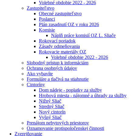
Volebné obdobie 2022 - 2026
Zastupiteľstvo
Obecné zastupiteľstvo
Poslanci
Plán zasadnutí OZ v roku 2026
Komisie
Náplň práce komisií OZ L. Sliače
Rokovací poriadok
Zásady odmeňovania
Rokovacie materiály OZ
Volebné obdobie 2022 - 2026
Slobodný prístup k informáciám
Ochrana osobných údajov
Ako vybavíte
Formuláre a tlačivá na stiahnutie
Cintoríny
Dom nádeje - poplatky za služby
Hrobová miesta - nájomné a úhrady za služby
Nižný Sliač
Stredný Sliač
Nový cintorín
Vyšný Sliač
Prenájom nebytových priestorov
Oznamovanie protispoločenskej činnosti
Zverejňovanie