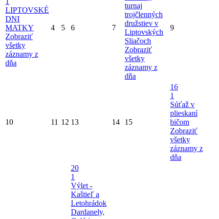
1
turnaj
LIPTOVSKÉ
trojčlenných
DNI
družstiev v
MATKY
4
5
6
7
9
Liptovských
Zobraziť
Sliačoch
všetky
Zobraziť
záznamy z
všetky
dňa
záznamy z
dňa
16
1
Súťaž v
plieskaní
10
11
12
13
14
15
bičom
Zobraziť
všetky
záznamy z
dňa
20
1
Výlet -
Kaštieľ a
Letohrádok
Dardanely,