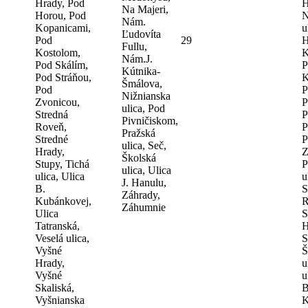
Hrady, Pod
H
Na Majeri,
Horou, Pod
N
Nám.
Kopanicami,
u
Ľudovíta
Pod
29
H
Fullu,
Kostolom,
K
Nám.J.
Pod Skálím,
P
Kútnika-
Pod Stráňou,
K
Šmálova,
Pod
P
Nižnianska
Zvonicou,
P
ulica, Pod
Stredná
P
Pivničiskom,
Roveň,
P
Pražská
Stredné
P
ulica, Seč,
Hrady,
Z
Školská
Stupy, Tichá
P
ulica, Ulica
ulica, Ulica
u
J. Hanulu,
B.
S
Záhrady,
Kubánkovej,
R
Záhumnie
Ulica
S
Tatranská,
H
Veselá ulica,
S
Vyšné
Š
Hrady,
u
Vyšné
u
Skaliská,
B
Vyšnianska
K