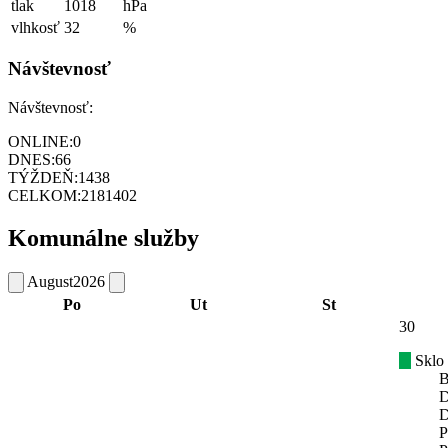
tlak
1018
hPa
vlhkosť
32
%
Návštevnosť
Návštevnosť:
ONLINE:
0
DNES:
66
TÝŽDEŇ:
1438
CELKOM:
2181402
Komunálne služby
August
2026
Po
Ut
St
30
Sklo
B
D
D
P