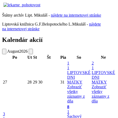
Štátny archív Lipt. Mikuláš -
nájdete
na
internetovej
stránke
Liptovská knižnica G.F.Belopotockého L.Mikuláš -
nájdete
na internetovej stránke
Kalendár akcií
August
2026
Po
Ut
St
Št
Pia
So
Ne
1
2
1
1
LIPTOVSKÉ
LIPTOVSKÉ
DNI
DNI
27
28
29
30
31
MATKY
MATKY
Zobraziť
Zobraziť
všetky
všetky
záznamy z
záznamy z
dňa
dňa
8
1
3
Šachový