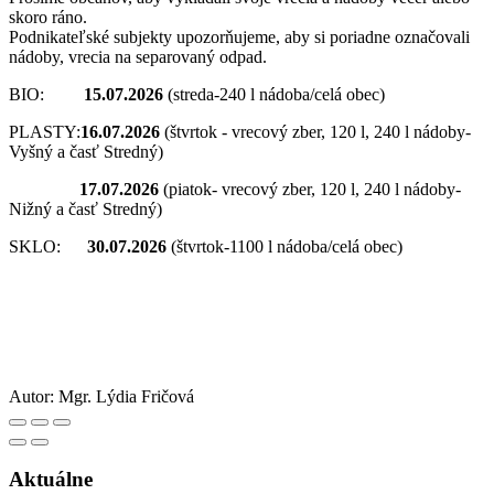
skoro ráno.
Podnikateľské subjekty upozorňujeme, aby si poriadne označovali
nádoby, vrecia na separovaný odpad.
BIO:
15.07.2026
(streda-240 l nádoba/celá obec)
PLASTY:
16.07.2026
(štvrtok - vrecový zber, 120 l, 240 l nádoby-
Vyšný a časť Stredný)
17.07.2026
(piatok- vrecový zber, 120 l, 240 l nádoby-
Nižný a časť Stredný)
SKLO:
30.07.2026
(štvrtok-1100 l nádoba/celá obec)
Autor:
Mgr. Lýdia Fričová
Aktuálne