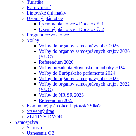
Turistika
Kam v okolí
Liptovské dni matky
Územný plán obce
Územný plán obce - Dodatok č. 1
Územný plán obce - Dodatok č. 2
Program rozvoja obce
Voľby
Voľby do orgánov samosprávy obcí 2026
Voľby do orgánov samosprávnych krajov 2026
(VÚC)
Referendum 2026
Voľby prezidenta Slovenskej republiky 2024
Voľby do Európskeho parlamentu 2024
Voľby do orgánov samosprávy obcí 2022
Voľby do orgánov samosprávnych krajov 2022
(VÚC)
Voľby do NR SR 2023
Referendum 2023
Komunitný plán obce Liptovské Sliače
Stavebný úrad
ZBERNÝ DVOR
Samospráva
Starosta
Uznesenia OZ