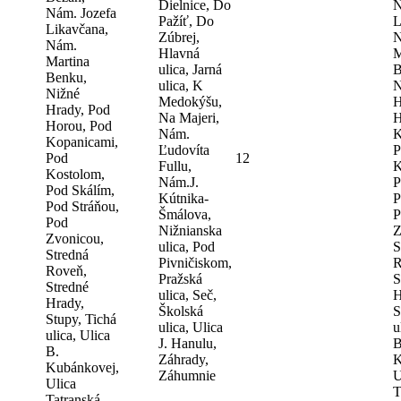
Dielnice, Do
N
Nám. Jozefa
Pažíť, Do
L
Likavčana,
Zúbrej,
N
Nám.
Hlavná
M
Martina
ulica, Jarná
B
Benku,
ulica, K
N
Nižné
Medokýšu,
H
Hrady, Pod
Na Majeri,
H
Horou, Pod
Nám.
K
Kopanicami,
Ľudovíta
P
Pod
12
Fullu,
K
Kostolom,
Nám.J.
P
Pod Skálím,
Kútnika-
P
Pod Stráňou,
Šmálova,
P
Pod
Nižnianska
Z
Zvonicou,
ulica, Pod
S
Stredná
Pivničiskom,
R
Roveň,
Pražská
S
Stredné
ulica, Seč,
H
Hrady,
Školská
S
Stupy, Tichá
ulica, Ulica
u
ulica, Ulica
J. Hanulu,
B
B.
Záhrady,
K
Kubánkovej,
Záhumnie
U
Ulica
T
Tatranská,