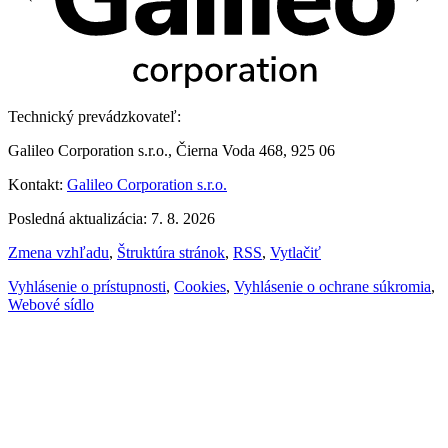
Technický prevádzkovateľ:
Galileo Corporation s.r.o., Čierna Voda 468, 925 06
Kontakt:
Galileo Corporation s.r.o.
Posledná aktualizácia: 7. 8. 2026
Zmena vzhľadu
,
Štruktúra stránok
,
RSS
,
Vytlačiť
Vyhlásenie o prístupnosti
,
Cookies
,
Vyhlásenie o ochrane súkromia
,
Webové sídlo