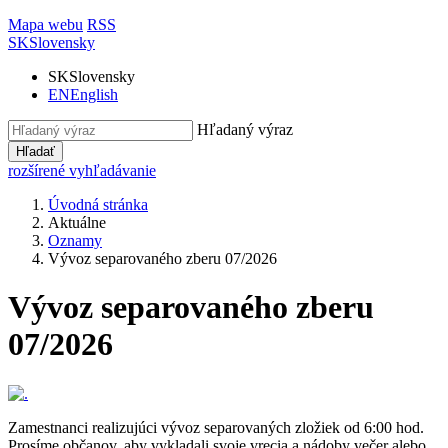
Mapa webu
RSS
SK
Slovensky
SK
Slovensky
EN
English
Hľadaný výraz
Hľadať
rozšírené vyhľadávanie
Úvodná stránka
Aktuálne
Oznamy
Vývoz separovaného zberu 07/2026
Vývoz separovaného zberu
07/2026
Zamestnanci realizujúci vývoz separovaných zložiek od 6:00 hod.
Prosíme občanov, aby vykladali svoje vrecia a nádoby večer alebo