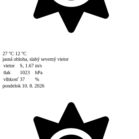
27 °C
12 °C
jasná obloha, slabý severný vietor
vietor
S, 1.67
m/s
tlak
1023
hPa
vlhkosť
37
%
pondelok 10. 8. 2026