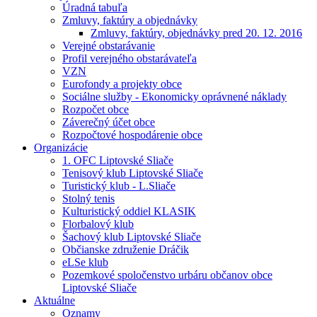
Úradná tabuľa
Zmluvy, faktúry a objednávky
Zmluvy, faktúry, objednávky pred 20. 12. 2016
Verejné obstarávanie
Profil verejného obstarávateľa
VZN
Eurofondy a projekty obce
Sociálne služby - Ekonomicky oprávnené náklady
Rozpočet obce
Záverečný účet obce
Rozpočtové hospodárenie obce
Organizácie
1. OFC Liptovské Sliače
Tenisový klub Liptovské Sliače
Turistický klub - L.Sliače
Stolný tenis
Kulturistický oddiel KLASIK
Florbalový klub
Šachový klub Liptovské Sliače
Občianske združenie Dráčik
eLSe klub
Pozemkové spoločenstvo urbáru občanov obce
Liptovské Sliače
Aktuálne
Oznamy