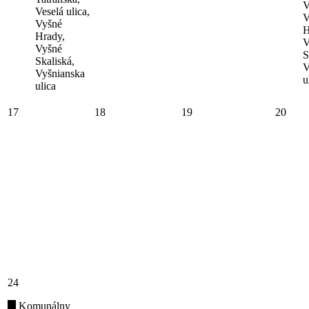
V
Veselá ulica,
V
Vyšné
H
Hrady,
V
Vyšné
S
Skaliská,
V
Vyšnianska
u
ulica
17
18
19
20
24
Komunálny