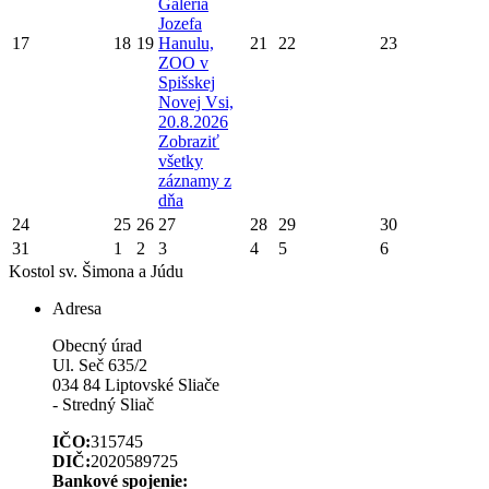
Galéria
Jozefa
17
18
19
Hanulu,
21
22
23
ZOO v
Spišskej
Novej Vsi,
20.8.2026
Zobraziť
všetky
záznamy z
dňa
24
25
26
27
28
29
30
31
1
2
3
4
5
6
Kostol sv. Šimona a Júdu
Adresa
Obecný úrad
Ul. Seč 635/2
034 84 Liptovské Sliače
- Stredný Sliač
IČO:
315745
DIČ:
2020589725
Bankové spojenie: