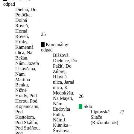
odpad
Dielno, Do
Potôčka,
Dolná
Roveň,
Horná
25
Roveň,
Hrbky,
Komunálny
Kamenná
odpad
ulica, Na
Blážová,
Bežan,
Dielnice, Do
Nám. Jozefa
Pažíť, Do
Likavčana,
Zúbrej,
Nám.
Hlavná
Martina
ulica, Jarná
Benku,
ulica, K
Nižné
Medokýšu,
Hrady, Pod
26
Na Majeri,
Horou, Pod
Nám.
Kopanicami,
Sklo
Ľudovíta
Pod
Liptovské
27
Fullu,
Kostolom,
Sliače
Nám.J.
Pod Skálím,
(Ružomberok)
Kútnika-
Pod Stráňou,
Šmálova,
Pod