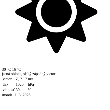
30 °C
16 °C
jasná obloha, slabý západný vietor
vietor
Z, 2.17
m/s
tlak
1020
hPa
vlhkosť
30
%
utorok 11. 8. 2026