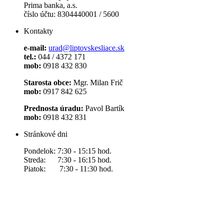
Prima banka, a.s.
číslo účtu: 8304440001 / 5600
Kontakty
e-mail:
urad@liptovskesliace.sk
tel.:
044 / 4372 171
mob:
0918 432 830
Starosta obce:
Mgr. Milan Frič
mob:
0917 842 625
Prednosta úradu:
Pavol Bartík
mob:
0918 432 831
Stránkové dni
Pondelok: 7:30 - 15:15 hod.
Streda: 7:30 - 16:15 hod.
Piatok: 7:30 - 11:30 hod.