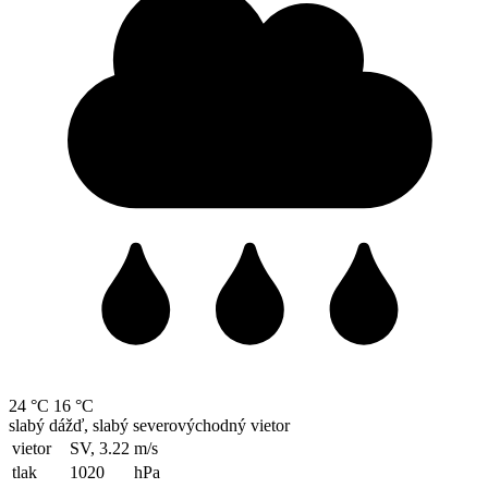
24 °C
16 °C
slabý dážď, slabý severovýchodný vietor
vietor
SV, 3.22
m/s
tlak
1020
hPa