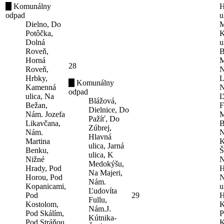
Komunálny
H
odpad
u
Dielno, Do
M
Potôčka,
K
Dolná
u
Roveň,
B
Horná
M
28
Roveň,
N
Hrbky,
L
Komunálny
Kamenná
N
odpad
ulica, Na
Ľ
Blážová,
Bežan,
F
Dielnice, Do
Nám. Jozefa
M
Pažíť, Do
Likavčana,
B
Zúbrej,
Nám.
N
Hlavná
Martina
K
ulica, Jarná
Benku,
Š
ulica, K
Nižné
N
Medokýšu,
Hrady, Pod
H
Na Majeri,
Horou, Pod
N
Nám.
Kopanicami,
u
Ľudovíta
Pod
29
H
Fullu,
Kostolom,
K
Nám.J.
Pod Skálím,
P
Kútnika-
Pod Stráňou,
K