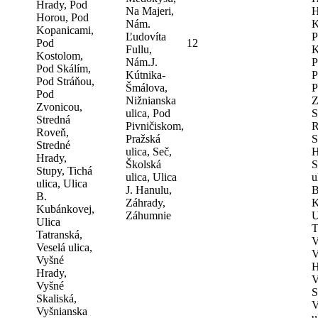
Hrady, Pod
Na Majeri,
H
Horou, Pod
Nám.
K
Kopanicami,
Ľudovíta
P
Pod
12
Fullu,
K
Kostolom,
Nám.J.
P
Pod Skálím,
Kútnika-
P
Pod Stráňou,
Šmálova,
P
Pod
Nižnianska
Z
Zvonicou,
ulica, Pod
S
Stredná
Pivničiskom,
R
Roveň,
Pražská
S
Stredné
ulica, Seč,
H
Hrady,
Školská
S
Stupy, Tichá
ulica, Ulica
u
ulica, Ulica
J. Hanulu,
B
B.
Záhrady,
K
Kubánkovej,
Záhumnie
U
Ulica
T
Tatranská,
V
Veselá ulica,
V
Vyšné
H
Hrady,
V
Vyšné
S
Skaliská,
V
Vyšnianska
u