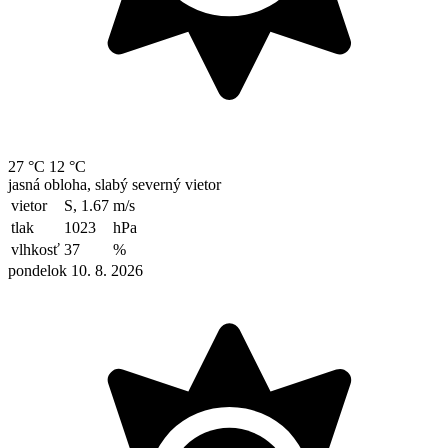
27 °C
12 °C
jasná obloha, slabý severný vietor
vietor
S, 1.67
m/s
tlak
1023
hPa
vlhkosť
37
%
pondelok 10. 8. 2026