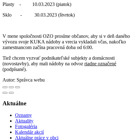
Plasty - 10.03.2023 (piatok)
Sklo - 30.03.2023 (štvrtok)
V mene spoločnosti OZO prosíme občanov, aby si v deň daného
vývozu svoje KUKA nádoby a vrecia vykladali včas, nakoľko
zamestnancom začína pracovná doba od 6:00.
Tiež chcem vyzvať podnikateľské subjekty a domácnosti
(novostavby), aby mali nádoby na odvoz
riadne označené
(podpísané).
Autor:
Správca webu
Aktuálne
Oznamy
Aktuality
Fotogaléria
Kalendár akcií
Aktuálne práce v obci