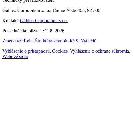
Technický prevádzkovateľ:
Galileo Corporation s.r.o., Čierna Voda 468, 925 06
Kontakt:
Galileo Corporation s.r.o.
Posledná aktualizácia: 7. 8. 2026
Zmena vzhľadu
,
Štruktúra stránok
,
RSS
,
Vytlačiť
Vyhlásenie o prístupnosti
,
Cookies
,
Vyhlásenie o ochrane súkromia
,
Webové sídlo