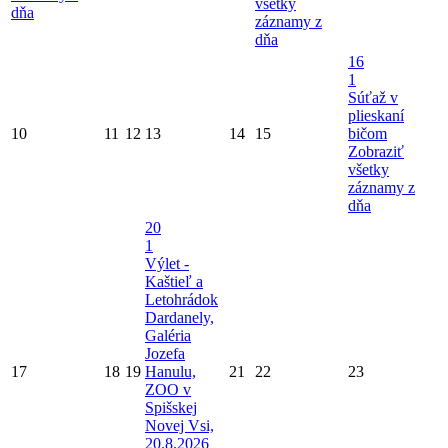
všetky
dňa
záznamy z
dňa
16
1
Súťaž v
plieskaní
10
11
12
13
14
15
bičom
Zobraziť
všetky
záznamy z
dňa
20
1
Výlet -
Kaštieľ a
Letohrádok
Dardanely,
Galéria
Jozefa
17
18
19
Hanulu,
21
22
23
ZOO v
Spišskej
Novej Vsi,
20.8.2026