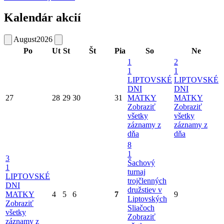
Kalendár akcií
August
2026
Po
Ut
St
Št
Pia
So
Ne
1
2
1
1
LIPTOVSKÉ
LIPTOVSKÉ
DNI
DNI
27
28
29
30
31
MATKY
MATKY
Zobraziť
Zobraziť
všetky
všetky
záznamy z
záznamy z
dňa
dňa
8
1
3
Šachový
1
turnaj
LIPTOVSKÉ
trojčlenných
DNI
družstiev v
MATKY
4
5
6
7
9
Liptovských
Zobraziť
Sliačoch
všetky
Zobraziť
záznamy z