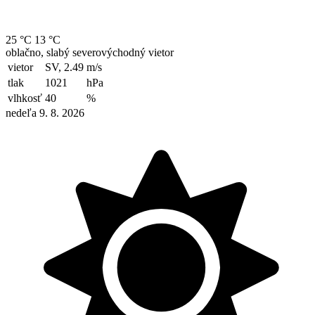
25 °C
13 °C
oblačno, slabý severovýchodný vietor
vietor
SV, 2.49
m/s
tlak
1021
hPa
vlhkosť
40
%
nedeľa 9. 8. 2026