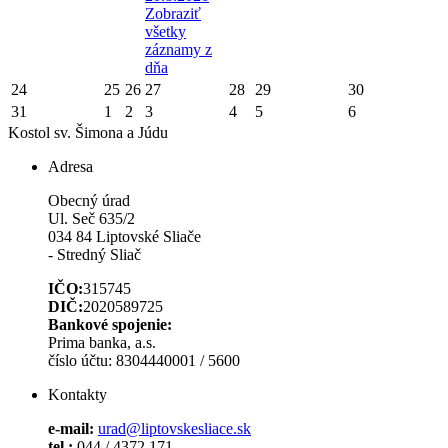
Zobraziť
všetky
záznamy z
dňa
24
25
26
27
28
29
30
31
1
2
3
4
5
6
Kostol sv. Šimona a Júdu
Adresa
Obecný úrad
Ul. Seč 635/2
034 84 Liptovské Sliače
- Stredný Sliač
IČO:
315745
DIČ:
2020589725
Bankové spojenie:
Prima banka, a.s.
číslo účtu: 8304440001 / 5600
Kontakty
e-mail:
urad@liptovskesliace.sk
tel.:
044 / 4372 171