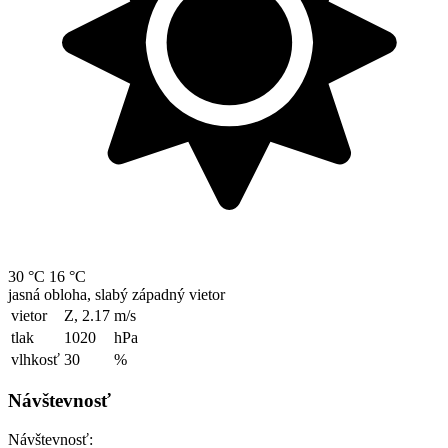
30 °C
16 °C
jasná obloha, slabý západný vietor
vietor
Z, 2.17
m/s
tlak
1020
hPa
vlhkosť
30
%
Návštevnosť
Návštevnosť: