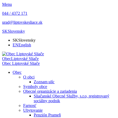
Menu
044 / 4372 171
urad@liptovskesliace.sk
SK
Slovensky
SK
Slovensky
EN
English
Obec
Liptovské Sliače
Obec
Liptovské Sliače
Obec
O obci
Zoznam ulíc
Symboly obce
Obecné organizácie a zariadenia
Sliačanské Obecné Služby, s.r.o, registrovaný
sociálny podnik
Farnosť
Ubytovanie
Penzión Prameň