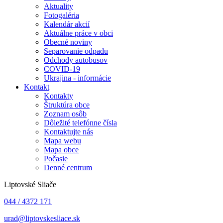
Aktuality
Fotogaléria
Kalendár akcií
Aktuálne práce v obci
Obecné noviny
Separovanie odpadu
Odchody autobusov
COVID-19
Ukrajina - informácie
Kontakt
Kontakty
Štruktúra obce
Zoznam osôb
Dôležité telefónne čísla
Kontaktujte nás
Mapa webu
Mapa obce
Počasie
Denné centrum
Liptovské Sliače
044 / 4372 171
urad@liptovskesliace.sk