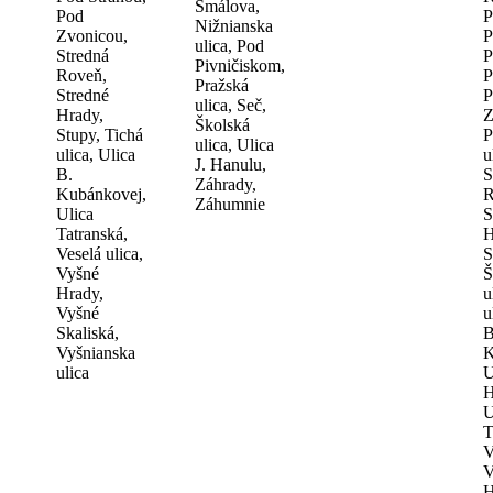
Šmálova,
Pod
P
Nižnianska
Zvonicou,
P
ulica, Pod
Stredná
P
Pivničiskom,
Roveň,
P
Pražská
Stredné
P
ulica, Seč,
Hrady,
Z
Školská
Stupy, Tichá
P
ulica, Ulica
ulica, Ulica
u
J. Hanulu,
B.
S
Záhrady,
Kubánkovej,
R
Záhumnie
Ulica
S
Tatranská,
H
Veselá ulica,
S
Vyšné
Š
Hrady,
u
Vyšné
u
Skaliská,
B
Vyšnianska
K
ulica
U
H
U
T
V
V
H