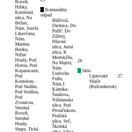
Roveň,
Hrbky,
Komunálny
Kamenná
odpad
ulica, Na
Blážová,
Bežan,
Dielnice, Do
Nám. Jozefa
Pažíť, Do
Likavčana,
Zúbrej,
Nám.
Hlavná
Martina
ulica, Jarná
Benku,
ulica, K
Nižné
Medokýšu,
Hrady, Pod
26
Na Majeri,
Horou, Pod
Nám.
Kopanicami,
Sklo
Ľudovíta
Pod
Liptovské
27
Fullu,
Kostolom,
Sliače
Nám.J.
Pod Skálím,
(Ružomberok)
Kútnika-
Pod Stráňou,
Šmálova,
Pod
Nižnianska
Zvonicou,
ulica, Pod
Stredná
Pivničiskom,
Roveň,
Pražská
Stredné
ulica, Seč,
Hrady,
Školská
Stupy, Tichá
ulica, Ulica