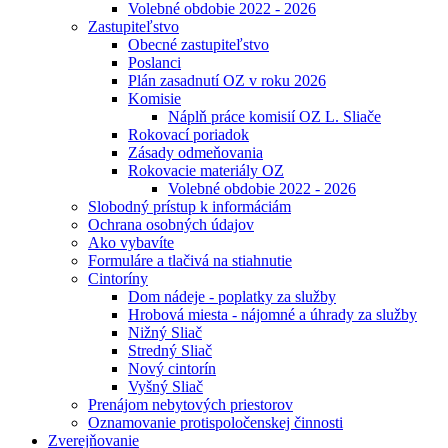
Volebné obdobie 2022 - 2026
Zastupiteľstvo
Obecné zastupiteľstvo
Poslanci
Plán zasadnutí OZ v roku 2026
Komisie
Náplň práce komisií OZ L. Sliače
Rokovací poriadok
Zásady odmeňovania
Rokovacie materiály OZ
Volebné obdobie 2022 - 2026
Slobodný prístup k informáciám
Ochrana osobných údajov
Ako vybavíte
Formuláre a tlačivá na stiahnutie
Cintoríny
Dom nádeje - poplatky za služby
Hrobová miesta - nájomné a úhrady za služby
Nižný Sliač
Stredný Sliač
Nový cintorín
Vyšný Sliač
Prenájom nebytových priestorov
Oznamovanie protispoločenskej činnosti
Zverejňovanie