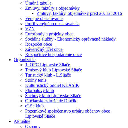
Úradná tabuľa
Zmluvy, faktúry a objednávky
Zmluvy, faktúry, objednávky pred 20. 12. 2016
Verejné obstarávanie
Profil verejného obstarávateľa
VZN
Eurofondy a projekty obce
Sociálne služby - Ekonomicky oprávnené náklady
Rozpočet obce
Záverečný účet obce
Rozpočtové hospodárenie obce
Organizácie
1. OFC Liptovské Sliače
Tenisový klub Liptovské Sliače
Turistický klub - L.Sliače
Stolný tenis
Kulturistický oddiel KLASIK
Florbalový klub
Šachový klub Liptovské Sliače
Občianske združenie Dráčik
eLSe klub
Pozemkové spoločenstvo urbáru občanov obce
Liptovské Sliače
Aktuálne
Oznamy