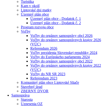
Turistika
Kam v okolí
Liptovské dni matky
Územný plán obce
Územný plán obce - Dodatok č. 1
Územný plán obce - Dodatok č. 2
Program rozvoja obce
Voľby
Voľby do orgánov samosprávy obcí 2026
Voľby do orgánov samosprávnych krajov 2026
(VÚC)
Referendum 2026
Voľby prezidenta Slovenskej republiky 2024
Voľby do Európskeho parlamentu 2024
Voľby do orgánov samosprávy obcí 2022
Voľby do orgánov samosprávnych krajov 2022
(VÚC)
Voľby do NR SR 2023
Referendum 2023
Komunitný plán obce Liptovské Sliače
Stavebný úrad
ZBERNÝ DVOR
Samospráva
Starosta
Uznesenia OZ