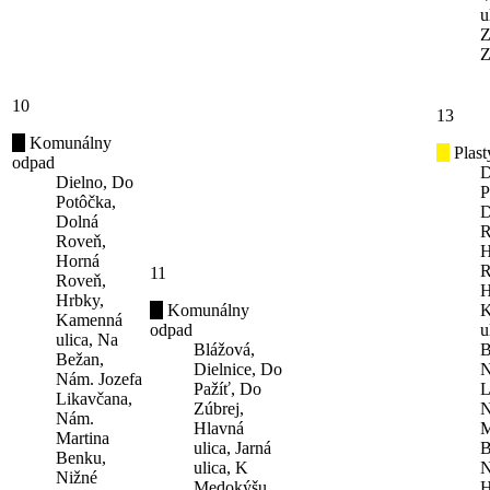
u
Z
Z
10
13
Komunálny
Plast
odpad
D
Dielno, Do
P
Potôčka,
D
Dolná
R
Roveň,
H
Horná
R
11
Roveň,
H
Hrbky,
Komunálny
K
Kamenná
odpad
u
ulica, Na
Blážová,
B
Bežan,
Dielnice, Do
N
Nám. Jozefa
Pažíť, Do
L
Likavčana,
Zúbrej,
N
Nám.
Hlavná
M
Martina
ulica, Jarná
B
Benku,
ulica, K
N
Nižné
Medokýšu,
H