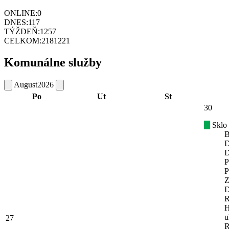
ONLINE:
0
DNES:
117
TÝŽDEŇ:
1257
CELKOM:
2181221
Komunálne služby
August
2026
Po
Ut
St
30
Sklo
B
D
D
P
P
Z
D
R
H
u
27
R