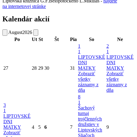
Liptovská knižnica G.F.Belopotockého L.Mikuláš -
nájdete
na internetovej stránke
Kalendár akcií
August
2026
Po
Ut
St
Št
Pia
So
Ne
1
2
1
1
LIPTOVSKÉ
LIPTOVSKÉ
DNI
DNI
27
28
29
30
31
MATKY
MATKY
Zobraziť
Zobraziť
všetky
všetky
záznamy z
záznamy z
dňa
dňa
8
1
3
Šachový
1
turnaj
LIPTOVSKÉ
trojčlenných
DNI
družstiev v
MATKY
4
5
6
7
9
Liptovských
Zobraziť
Sliačoch