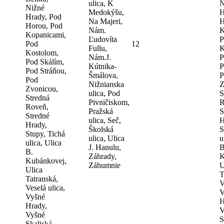
ulica, K
N
Nižné
Medokýšu,
H
Hrady, Pod
Na Majeri,
H
Horou, Pod
Nám.
K
Kopanicami,
Ľudovíta
P
Pod
12
Fullu,
K
Kostolom,
Nám.J.
P
Pod Skálím,
Kútnika-
P
Pod Stráňou,
Šmálova,
P
Pod
Nižnianska
Z
Zvonicou,
ulica, Pod
S
Stredná
Pivničiskom,
R
Roveň,
Pražská
S
Stredné
ulica, Seč,
H
Hrady,
Školská
S
Stupy, Tichá
ulica, Ulica
u
ulica, Ulica
J. Hanulu,
B
B.
Záhrady,
K
Kubánkovej,
Záhumnie
U
Ulica
T
Tatranská,
V
Veselá ulica,
V
Vyšné
H
Hrady,
V
Vyšné
S
Skaliská,