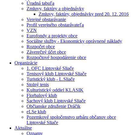
Úradná tabuľa
Zmluvy, faktúry a objednávky
Zmluvy, faktúry, objednávky pred 20. 12. 2016
Verejné obstarávanie
Profil verejného obstarávateľa
VZN
Eurofondy a projekty obce
Sociálne služby - Ekonomicky oprávnené náklady
Rozpočet obce
Záverečný účet obce
Rozpočtové hospodárenie obce
Organizácie
1. OFC Liptovské Sliače
Tenisový klub Liptovské Sliače
Turistický klub - L.Sliače
Stolný tenis
Kulturistický oddiel KLASIK
Florbalový klub
Šachový klub Liptovské Sliače
Občianske združenie Dráčik
eLSe klub
Pozemkové spoločenstvo urbáru občanov obce
Liptovské Sliače
Aktuálne
Oznamy