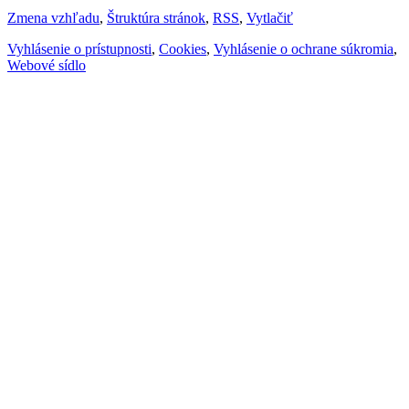
Zmena vzhľadu
,
Štruktúra stránok
,
RSS
,
Vytlačiť
Vyhlásenie o prístupnosti
,
Cookies
,
Vyhlásenie o ochrane súkromia
,
Webové sídlo