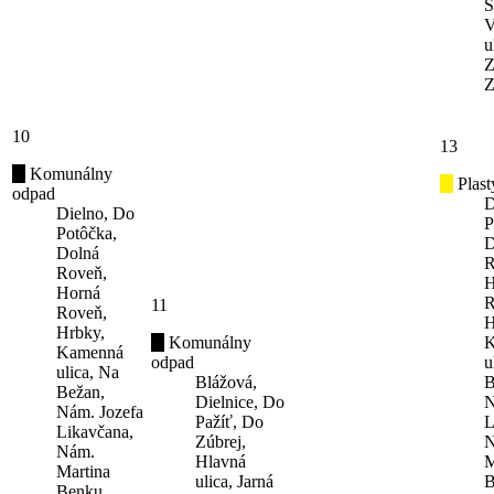
S
V
u
Z
Z
10
13
Komunálny
Plast
odpad
D
Dielno, Do
P
Potôčka,
D
Dolná
R
Roveň,
H
Horná
R
11
Roveň,
H
Hrbky,
Komunálny
K
Kamenná
odpad
u
ulica, Na
Blážová,
B
Bežan,
Dielnice, Do
N
Nám. Jozefa
Pažíť, Do
L
Likavčana,
Zúbrej,
N
Nám.
Hlavná
M
Martina
ulica, Jarná
B
Benku,