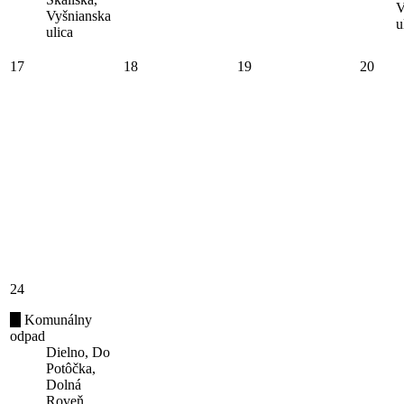
V
Vyšnianska
u
ulica
17
18
19
20
24
Komunálny
odpad
Dielno, Do
Potôčka,
Dolná
Roveň,