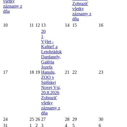
všetky
Zobraziť
záznamy z
všetky
dňa
záznamy z
dňa
10
11
12
13
14
15
16
20
1
Výlet -
Kaštieľ a
Letohrádok
Dardanely,
Galéria
Jozefa
17
18
19
Hanulu,
21
22
23
ZOO v
Spišskej
Novej Vsi,
20.8.2026
Zobraziť
všetky
záznamy z
dňa
24
25
26
27
28
29
30
31
1
2
3
4
5
6