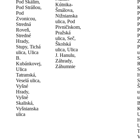
Pod Skálím,
P
Kútnika-
Pod Stráňou,
K
Šmálova,
Pod
P
Nižnianska
Zvonicou,
P
ulica, Pod
Stredná
P
Pivničiskom,
Roveň,
P
Pražská
Stredné
P
ulica, Seč,
Hrady,
Z
Školská
Stupy, Tichá
P
ulica, Ulica
ulica, Ulica
u
J. Hanulu,
B.
S
Záhrady,
Kubánkovej,
R
Záhumnie
Ulica
S
Tatranská,
H
Veselá ulica,
S
Vyšné
Š
Hrady,
u
Vyšné
u
Skaliská,
B
Vyšnianska
K
ulica
U
H
U
T
V