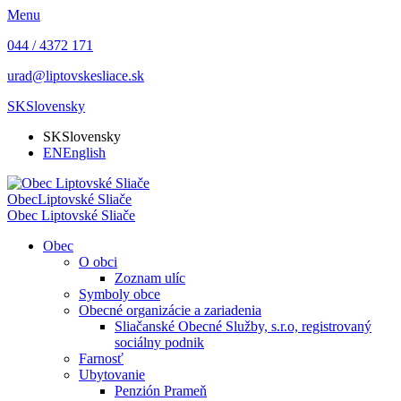
Menu
044 / 4372 171
urad@liptovskesliace.sk
SK
Slovensky
SK
Slovensky
EN
English
Obec
Liptovské Sliače
Obec
Liptovské Sliače
Obec
O obci
Zoznam ulíc
Symboly obce
Obecné organizácie a zariadenia
Sliačanské Obecné Služby, s.r.o, registrovaný
sociálny podnik
Farnosť
Ubytovanie
Penzión Prameň