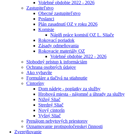
Volebné obdobie 2022 - 2026
Zastupiteľstvo
Obecné zastupiteľstvo
Poslanci
Plán zasadnutí OZ v roku 2026
Komisie
Náplň práce komisií OZ L. Sliače
Rokovací poriadok
Zásady odmeňovania
Rokovacie materiály OZ
Volebné obdobie 2022 - 2026
Slobodný prístup k informáciám
Ochrana osobných údajov
Ako vybavíte
Formuláre a tlačivá na stiahnutie
Cintoríny
Dom nádeje - poplatky za služby
Hrobová miesta - nájomné a úhrady za služby
Nižný Sliač
Stredný Sliač
Nový cintorín
Vyšný Sliač
Prenájom nebytových priestorov
Oznamovanie protispoločenskej činnosti
Zverejňovanie