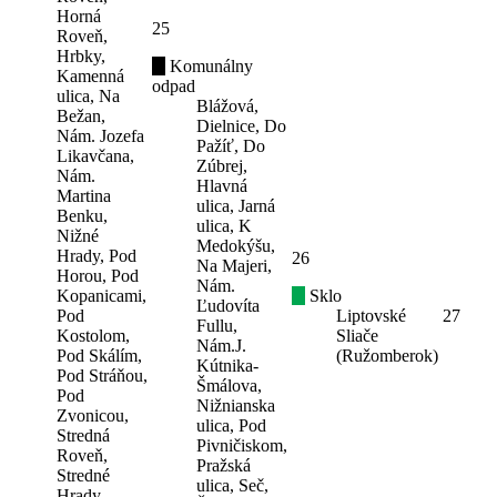
Horná
25
Roveň,
Hrbky,
Komunálny
Kamenná
odpad
ulica, Na
Blážová,
Bežan,
Dielnice, Do
Nám. Jozefa
Pažíť, Do
Likavčana,
Zúbrej,
Nám.
Hlavná
Martina
ulica, Jarná
Benku,
ulica, K
Nižné
Medokýšu,
Hrady, Pod
26
Na Majeri,
Horou, Pod
Nám.
Kopanicami,
Sklo
Ľudovíta
Pod
Liptovské
27
Fullu,
Kostolom,
Sliače
Nám.J.
Pod Skálím,
(Ružomberok)
Kútnika-
Pod Stráňou,
Šmálova,
Pod
Nižnianska
Zvonicou,
ulica, Pod
Stredná
Pivničiskom,
Roveň,
Pražská
Stredné
ulica, Seč,
Hrady,