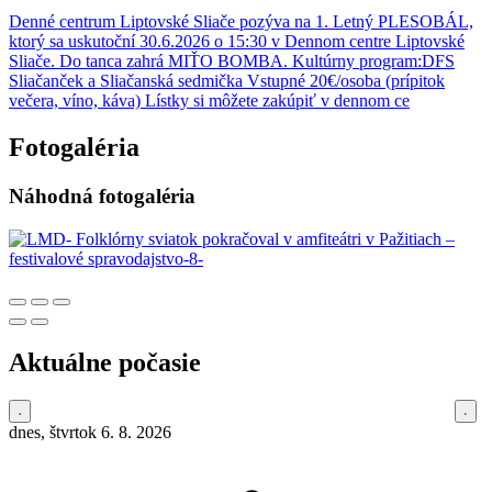
Denné centrum Liptovské Sliače pozýva na 1. Letný PLESOBÁL,
ktorý sa uskutoční 30.6.2026 o 15:30 v Dennom centre Liptovské
Sliače. Do tanca zahrá MIŤO BOMBA. Kultúrny program:DFS
Sliačanček a Sliačanská sedmička Vstupné 20€/osoba (prípitok
večera, víno, káva) Lístky si môžete zakúpiť v dennom ce
Fotogaléria
Náhodná fotogaléria
Aktuálne počasie
dnes, štvrtok 6. 8. 2026