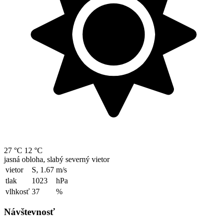
27 °C
12 °C
jasná obloha, slabý severný vietor
vietor
S, 1.67
m/s
tlak
1023
hPa
vlhkosť
37
%
Návštevnosť