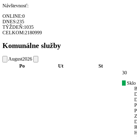
Návštevnosť:
ONLINE:
0
DNES:
235
TÝŽDEŇ:
1035
CELKOM:
2180999
Komunálne služby
August
2026
Po
Ut
St
30
Sklo
B
D
D
P
P
Z
D
R
H