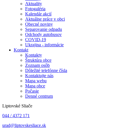
Aktuality
Fotogaléria
Kalendár akcií
Aktuálne práce v obci
Obecné noviny
Separovanie odpadu
Odchody autobusov
COVID-19
Ukrajina - informácie
Kontakt
Kontakty
Štruktúra obce
Zoznam osôb
Dôležité telefónne čísla
Kontaktujte nás
Mapa webu
Mapa obce
Počasie
Denné centrum
Liptovské Sliače
044 / 4372 171
urad@liptovskesliace.sk