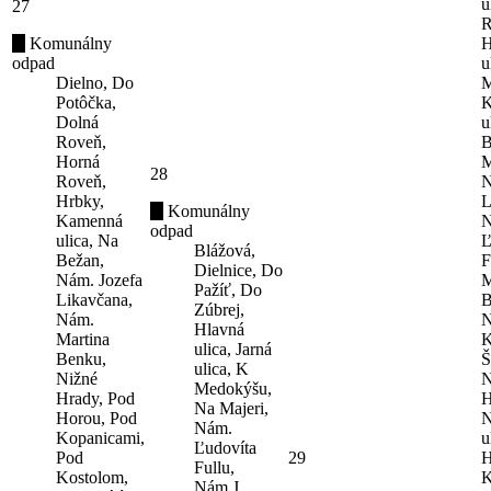
u
27
R
Komunálny
H
odpad
u
Dielno, Do
M
Potôčka,
K
Dolná
u
Roveň,
B
Horná
M
28
Roveň,
N
Hrbky,
L
Komunálny
Kamenná
N
odpad
ulica, Na
Ľ
Blážová,
Bežan,
F
Dielnice, Do
Nám. Jozefa
M
Pažíť, Do
Likavčana,
B
Zúbrej,
Nám.
N
Hlavná
Martina
K
ulica, Jarná
Benku,
Š
ulica, K
Nižné
N
Medokýšu,
Hrady, Pod
H
Na Majeri,
Horou, Pod
N
Nám.
Kopanicami,
u
Ľudovíta
Pod
29
H
Fullu,
Kostolom,
K
Nám.J.