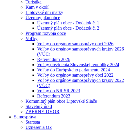
Turistika
Kam v okolí
Liptovské dni matky
Územný plán obce
Územný plán obce - Dodatok č. 1
Územný plán obce - Dodatok č. 2
Program rozvoja obce
Voľby
Voľby do orgánov samosprávy obcí 2026
Voľby do orgánov samosprávnych krajov 2026
(VÚC)
Referendum 2026
Voľby prezidenta Slovenskej republiky 2024
Voľby do Európskeho parlamentu 2024
Voľby do orgánov samosprávy obcí 2022
Voľby do orgánov samosprávnych krajov 2022
(VÚC)
Voľby do NR SR 2023
Referendum 2023
Komunitný plán obce Liptovské Sliače
Stavebný úrad
ZBERNÝ DVOR
Samospráva
Starosta
Uznesenia OZ