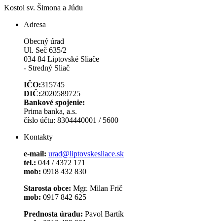
Kostol sv. Šimona a Júdu
Adresa
Obecný úrad
Ul. Seč 635/2
034 84 Liptovské Sliače
- Stredný Sliač
IČO:
315745
DIČ:
2020589725
Bankové spojenie:
Prima banka, a.s.
číslo účtu: 8304440001 / 5600
Kontakty
e-mail:
urad@liptovskesliace.sk
tel.:
044 / 4372 171
mob:
0918 432 830
Starosta obce:
Mgr. Milan Frič
mob:
0917 842 625
Prednosta úradu:
Pavol Bartík