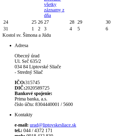
všetky
záznamy z
dňa
24
25
26
27
28
29
30
31
1
2
3
4
5
6
Kostol sv. Šimona a Júdu
Adresa
Obecný úrad
Ul. Seč 635/2
034 84 Liptovské Sliače
- Stredný Sliač
IČO:
315745
DIČ:
2020589725
Bankové spojenie:
Prima banka, a.s.
číslo účtu: 8304440001 / 5600
Kontakty
e-mail:
urad@liptovskesliace.sk
tel.:
044 / 4372 171
mob:
0918 432 830