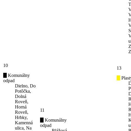
T
V
V
H
V
S
V
u
Z
Z
10
13
Komunálny
Plast
odpad
D
Dielno, Do
P
Potôčka,
D
Dolná
R
Roveň,
H
Horná
R
11
Roveň,
H
Hrbky,
Komunálny
K
Kamenná
odpad
u
ulica, Na
Blážová,
B