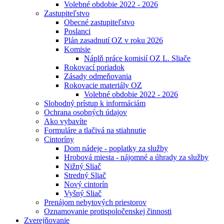
Volebné obdobie 2022 - 2026
Zastupiteľstvo
Obecné zastupiteľstvo
Poslanci
Plán zasadnutí OZ v roku 2026
Komisie
Náplň práce komisií OZ L. Sliače
Rokovací poriadok
Zásady odmeňovania
Rokovacie materiály OZ
Volebné obdobie 2022 - 2026
Slobodný prístup k informáciám
Ochrana osobných údajov
Ako vybavíte
Formuláre a tlačivá na stiahnutie
Cintoríny
Dom nádeje - poplatky za služby
Hrobová miesta - nájomné a úhrady za služby
Nižný Sliač
Stredný Sliač
Nový cintorín
Vyšný Sliač
Prenájom nebytových priestorov
Oznamovanie protispoločenskej činnosti
Zverejňovanie