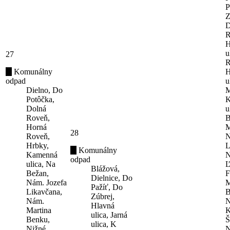
P
Z
D
R
H
u
27
R
Komunálny
H
odpad
u
Dielno, Do
M
Potôčka,
K
Dolná
u
Roveň,
B
Horná
M
28
Roveň,
N
Hrbky,
L
Komunálny
Kamenná
N
odpad
ulica, Na
Ľ
Blážová,
Bežan,
F
Dielnice, Do
Nám. Jozefa
M
Pažíť, Do
Likavčana,
B
Zúbrej,
Nám.
N
Hlavná
Martina
K
ulica, Jarná
Benku,
Š
ulica, K
Nižné
N