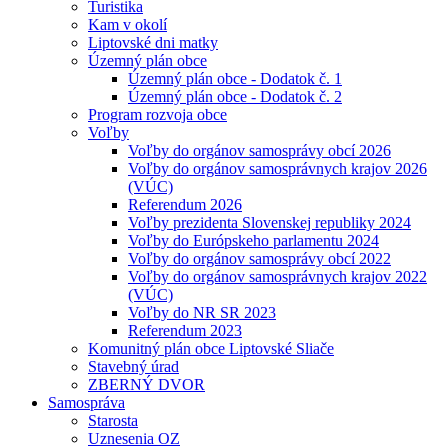
Turistika
Kam v okolí
Liptovské dni matky
Územný plán obce
Územný plán obce - Dodatok č. 1
Územný plán obce - Dodatok č. 2
Program rozvoja obce
Voľby
Voľby do orgánov samosprávy obcí 2026
Voľby do orgánov samosprávnych krajov 2026
(VÚC)
Referendum 2026
Voľby prezidenta Slovenskej republiky 2024
Voľby do Európskeho parlamentu 2024
Voľby do orgánov samosprávy obcí 2022
Voľby do orgánov samosprávnych krajov 2022
(VÚC)
Voľby do NR SR 2023
Referendum 2023
Komunitný plán obce Liptovské Sliače
Stavebný úrad
ZBERNÝ DVOR
Samospráva
Starosta
Uznesenia OZ