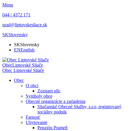
Menu
044 / 4372 171
urad@liptovskesliace.sk
SK
Slovensky
SK
Slovensky
EN
English
Obec
Liptovské Sliače
Obec
Liptovské Sliače
Obec
O obci
Zoznam ulíc
Symboly obce
Obecné organizácie a zariadenia
Sliačanské Obecné Služby, s.r.o, registrovaný
sociálny podnik
Farnosť
Ubytovanie
Penzión Prameň