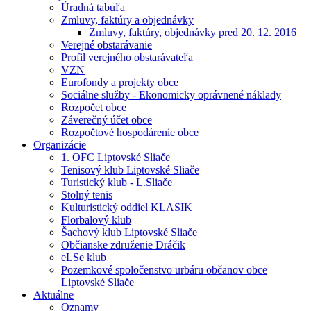
Úradná tabuľa
Zmluvy, faktúry a objednávky
Zmluvy, faktúry, objednávky pred 20. 12. 2016
Verejné obstarávanie
Profil verejného obstarávateľa
VZN
Eurofondy a projekty obce
Sociálne služby - Ekonomicky oprávnené náklady
Rozpočet obce
Záverečný účet obce
Rozpočtové hospodárenie obce
Organizácie
1. OFC Liptovské Sliače
Tenisový klub Liptovské Sliače
Turistický klub - L.Sliače
Stolný tenis
Kulturistický oddiel KLASIK
Florbalový klub
Šachový klub Liptovské Sliače
Občianske združenie Dráčik
eLSe klub
Pozemkové spoločenstvo urbáru občanov obce
Liptovské Sliače
Aktuálne
Oznamy