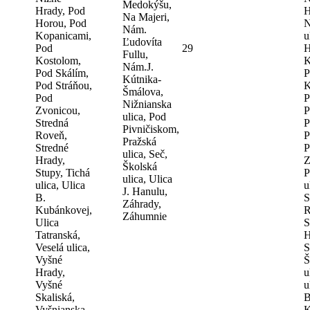
Medokýšu,
Hrady, Pod
H
Na Majeri,
Horou, Pod
N
Nám.
Kopanicami,
u
Ľudovíta
Pod
29
H
Fullu,
Kostolom,
K
Nám.J.
Pod Skálím,
P
Kútnika-
Pod Stráňou,
K
Šmálova,
Pod
P
Nižnianska
Zvonicou,
P
ulica, Pod
Stredná
P
Pivničiskom,
Roveň,
P
Pražská
Stredné
P
ulica, Seč,
Hrady,
Z
Školská
Stupy, Tichá
P
ulica, Ulica
ulica, Ulica
u
J. Hanulu,
B.
S
Záhrady,
Kubánkovej,
R
Záhumnie
Ulica
S
Tatranská,
H
Veselá ulica,
S
Vyšné
Š
Hrady,
u
Vyšné
u
Skaliská,
B
Vyšnianska
K