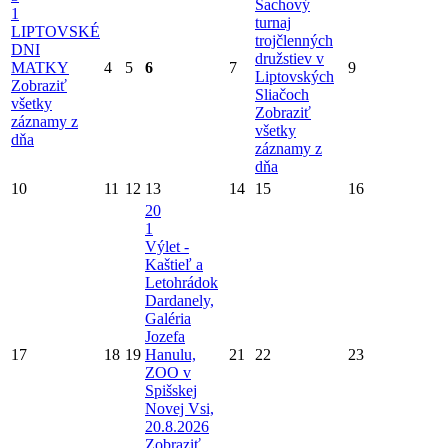
Šachový
1
turnaj
LIPTOVSKÉ
trojčlenných
DNI
družstiev v
MATKY
4
5
6
7
9
Liptovských
Zobraziť
Sliačoch
všetky
Zobraziť
záznamy z
všetky
dňa
záznamy z
dňa
10
11
12
13
14
15
16
20
1
Výlet -
Kaštieľ a
Letohrádok
Dardanely,
Galéria
Jozefa
17
18
19
Hanulu,
21
22
23
ZOO v
Spišskej
Novej Vsi,
20.8.2026
Zobraziť