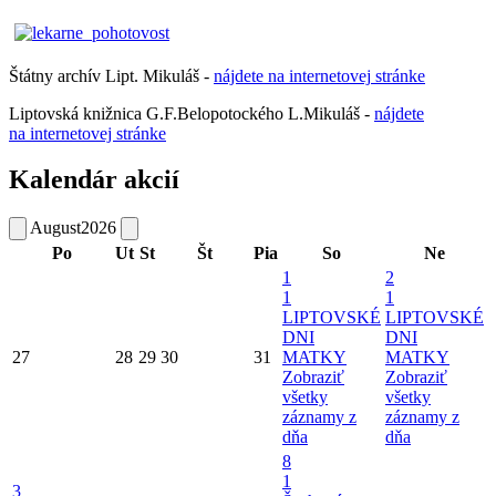
Štátny archív Lipt. Mikuláš -
nájdete
na
internetovej
stránke
Liptovská knižnica G.F.Belopotockého L.Mikuláš -
nájdete
na internetovej stránke
Kalendár akcií
August
2026
Po
Ut
St
Št
Pia
So
Ne
1
2
1
1
LIPTOVSKÉ
LIPTOVSKÉ
DNI
DNI
27
28
29
30
31
MATKY
MATKY
Zobraziť
Zobraziť
všetky
všetky
záznamy z
záznamy z
dňa
dňa
8
1
3