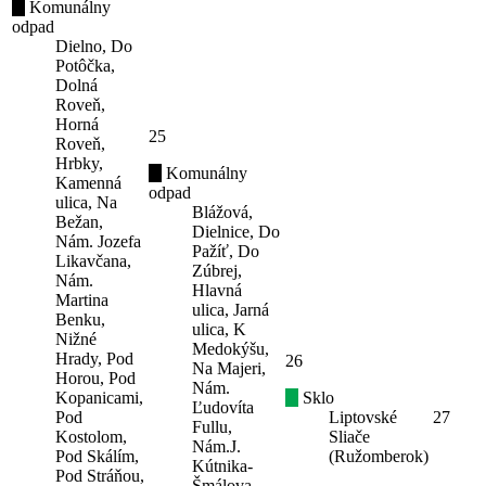
Komunálny
odpad
Dielno, Do
Potôčka,
Dolná
Roveň,
Horná
25
Roveň,
Hrbky,
Komunálny
Kamenná
odpad
ulica, Na
Blážová,
Bežan,
Dielnice, Do
Nám. Jozefa
Pažíť, Do
Likavčana,
Zúbrej,
Nám.
Hlavná
Martina
ulica, Jarná
Benku,
ulica, K
Nižné
Medokýšu,
Hrady, Pod
26
Na Majeri,
Horou, Pod
Nám.
Kopanicami,
Sklo
Ľudovíta
Pod
Liptovské
27
Fullu,
Kostolom,
Sliače
Nám.J.
Pod Skálím,
(Ružomberok)
Kútnika-
Pod Stráňou,
Šmálova,