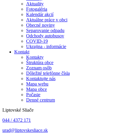
Aktuality
Fotogaléria
Kalendár akcií
Aktuálne práce v obci
Obecné noviny
Separovanie odpadu
Odchody autobusov
COVID-19
Ukrajina - informácie
Kontakt
Kontakty
Štruktúra obce
Zoznam osôb
Dôležité telefónne čísla
Kontaktujte nás
Mapa webu
Mapa obce
Počasie
Denné centrum
Liptovské Sliače
044 / 4372 171
urad@liptovskesliace.sk