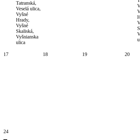
T
Tatranská,
V
Veselá ulica,
V
Vyšné
H
Hrady,
V
Vyšné
S
Skaliská,
V
Vyšnianska
u
ulica
17
18
19
20
24