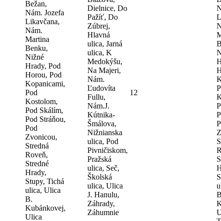
Bežan,
Dielnice, Do
N
Nám. Jozefa
Pažíť, Do
L
Likavčana,
Zúbrej,
N
Nám.
Hlavná
M
Martina
ulica, Jarná
B
Benku,
ulica, K
N
Nižné
Medokýšu,
H
Hrady, Pod
Na Majeri,
H
Horou, Pod
Nám.
K
Kopanicami,
Ľudovíta
P
Pod
12
Fullu,
K
Kostolom,
Nám.J.
P
Pod Skálím,
Kútnika-
P
Pod Stráňou,
Šmálova,
P
Pod
Nižnianska
Z
Zvonicou,
ulica, Pod
S
Stredná
Pivničiskom,
R
Roveň,
Pražská
S
Stredné
ulica, Seč,
H
Hrady,
Školská
S
Stupy, Tichá
ulica, Ulica
u
ulica, Ulica
J. Hanulu,
B
B.
Záhrady,
K
Kubánkovej,
Záhumnie
U
Ulica