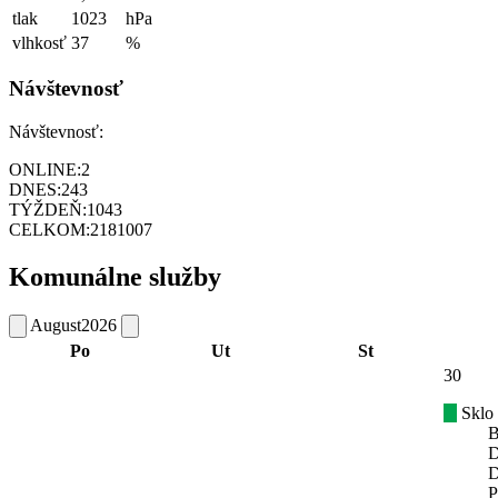
tlak
1023
hPa
vlhkosť
37
%
Návštevnosť
Návštevnosť:
ONLINE:
2
DNES:
243
TÝŽDEŇ:
1043
CELKOM:
2181007
Komunálne služby
August
2026
Po
Ut
St
30
Sklo
B
D
D
P