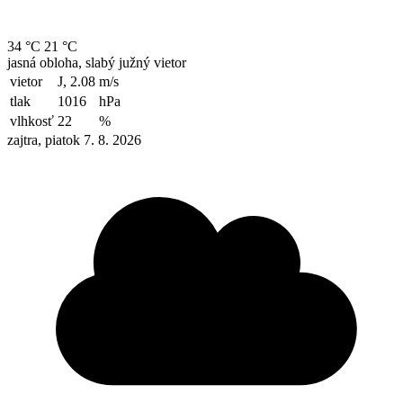
34 °C
21 °C
jasná obloha, slabý južný vietor
vietor
J, 2.08
m/s
tlak
1016
hPa
vlhkosť
22
%
zajtra, piatok 7. 8. 2026