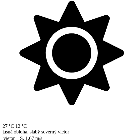
27 °C
12 °C
jasná obloha, slabý severný vietor
vietor
S, 1.67
m/s