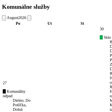
Komunálne služby
August
2026
Po
Ut
St
30
Sklo
B
D
D
P
P
Z
D
R
H
u
27
R
Komunálny
H
odpad
u
Dielno, Do
M
Potôčka,
K
Dolná
u