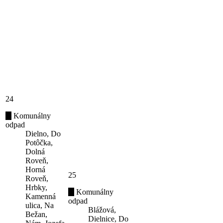
24
Komunálny
odpad
Dielno, Do
Potôčka,
Dolná
Roveň,
Horná
25
Roveň,
Hrbky,
Komunálny
Kamenná
odpad
ulica, Na
Blážová,
Bežan,
Dielnice, Do