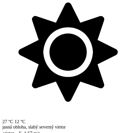
27 °C
12 °C
jasná obloha, slabý severný vietor