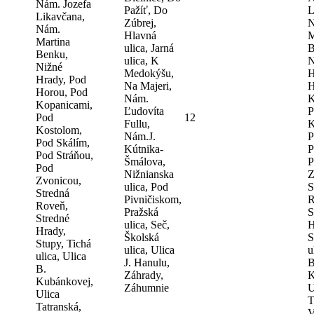
Nám. Jozefa
Pažíť, Do
L
Likavčana,
Zúbrej,
N
Nám.
Hlavná
M
Martina
ulica, Jarná
B
Benku,
ulica, K
N
Nižné
Medokýšu,
H
Hrady, Pod
Na Majeri,
H
Horou, Pod
Nám.
K
Kopanicami,
Ľudovíta
P
Pod
12
Fullu,
K
Kostolom,
Nám.J.
P
Pod Skálím,
Kútnika-
P
Pod Stráňou,
Šmálova,
P
Pod
Nižnianska
Z
Zvonicou,
ulica, Pod
S
Stredná
Pivničiskom,
R
Roveň,
Pražská
S
Stredné
ulica, Seč,
H
Hrady,
Školská
S
Stupy, Tichá
ulica, Ulica
u
ulica, Ulica
J. Hanulu,
B
B.
Záhrady,
K
Kubánkovej,
Záhumnie
U
Ulica
T
Tatranská,
V