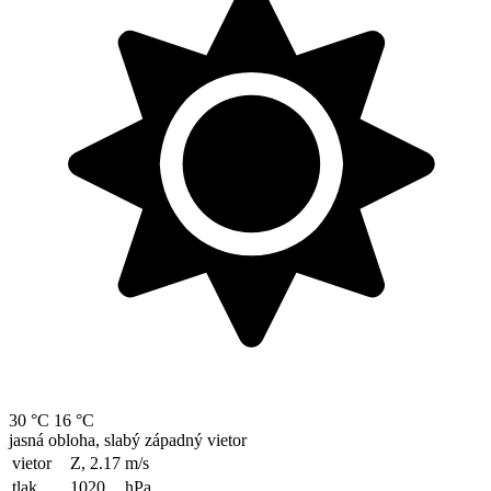
30 °C
16 °C
jasná obloha, slabý západný vietor
vietor
Z, 2.17
m/s
tlak
1020
hPa