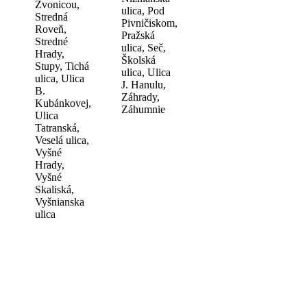
Zvonicou,
ulica, Pod
Stredná
Pivničiskom,
Roveň,
Pražská
Stredné
ulica, Seč,
Hrady,
Školská
Stupy, Tichá
ulica, Ulica
ulica, Ulica
J. Hanulu,
B.
Záhrady,
Kubánkovej,
Záhumnie
Ulica
Tatranská,
Veselá ulica,
Vyšné
Hrady,
Vyšné
Skaliská,
Vyšnianska
ulica