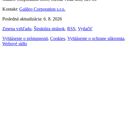
Kontakt:
Galileo Corporation s.r.o.
Posledná aktualizácia: 6. 8. 2026
Zmena vzhľadu
,
Štruktúra stránok
,
RSS
,
Vytlačiť
Vyhlásenie o prístupnosti
,
Cookies
,
Vyhlásenie o ochrane súkromia
,
Webové sídlo