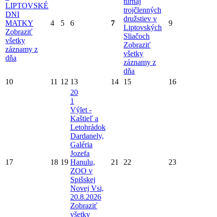
turnaj
LIPTOVSKÉ
trojčlenných
DNI
družstiev v
MATKY
4
5
6
7
9
Liptovských
Zobraziť
Sliačoch
všetky
Zobraziť
záznamy z
všetky
dňa
záznamy z
dňa
10
11
12
13
14
15
16
20
1
Výlet -
Kaštieľ a
Letohrádok
Dardanely,
Galéria
Jozefa
17
18
19
Hanulu,
21
22
23
ZOO v
Spišskej
Novej Vsi,
20.8.2026
Zobraziť
všetky