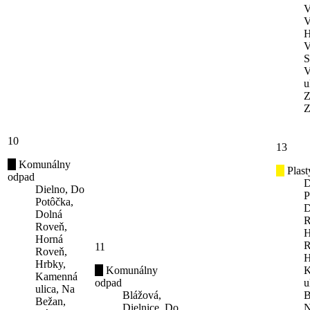
V
V
H
V
S
V
u
Z
Z
10
13
Komunálny
Plast
odpad
D
Dielno, Do
P
Potôčka,
D
Dolná
R
Roveň,
H
Horná
R
11
Roveň,
H
Hrbky,
Komunálny
K
Kamenná
odpad
u
ulica, Na
Blážová,
B
Bežan,
Dielnice, Do
N