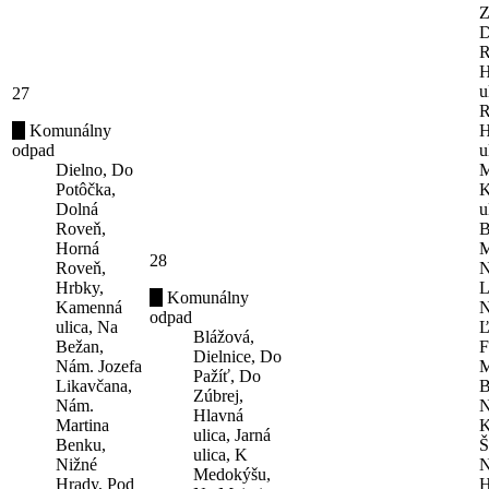
Z
D
R
H
u
27
R
Komunálny
H
odpad
u
Dielno, Do
M
Potôčka,
K
Dolná
u
Roveň,
B
Horná
M
28
Roveň,
N
Hrbky,
L
Komunálny
Kamenná
N
odpad
ulica, Na
Ľ
Blážová,
Bežan,
F
Dielnice, Do
Nám. Jozefa
M
Pažíť, Do
Likavčana,
B
Zúbrej,
Nám.
N
Hlavná
Martina
K
ulica, Jarná
Benku,
Š
ulica, K
Nižné
N
Medokýšu,
Hrady, Pod
H