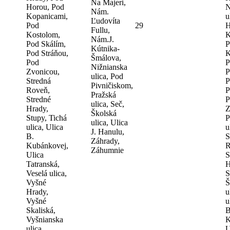
Na Majeri,
Horou, Pod
N
Nám.
Kopanicami,
u
Ľudovíta
Pod
29
H
Fullu,
Kostolom,
K
Nám.J.
Pod Skálím,
P
Kútnika-
Pod Stráňou,
K
Šmálova,
Pod
P
Nižnianska
Zvonicou,
P
ulica, Pod
Stredná
P
Pivničiskom,
Roveň,
P
Pražská
Stredné
P
ulica, Seč,
Hrady,
Z
Školská
Stupy, Tichá
P
ulica, Ulica
ulica, Ulica
u
J. Hanulu,
B.
S
Záhrady,
Kubánkovej,
R
Záhumnie
Ulica
S
Tatranská,
H
Veselá ulica,
S
Vyšné
Š
Hrady,
u
Vyšné
u
Skaliská,
B
Vyšnianska
K
ulica
U