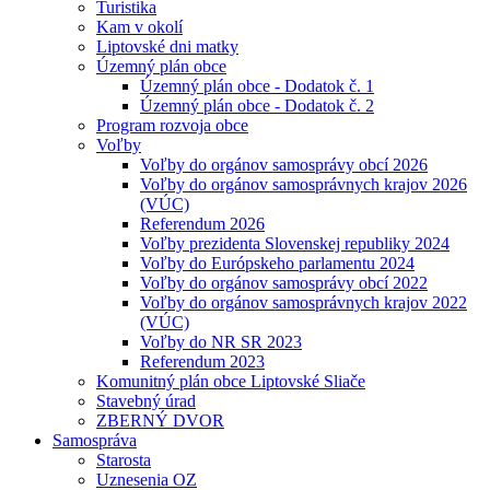
Turistika
Kam v okolí
Liptovské dni matky
Územný plán obce
Územný plán obce - Dodatok č. 1
Územný plán obce - Dodatok č. 2
Program rozvoja obce
Voľby
Voľby do orgánov samosprávy obcí 2026
Voľby do orgánov samosprávnych krajov 2026
(VÚC)
Referendum 2026
Voľby prezidenta Slovenskej republiky 2024
Voľby do Európskeho parlamentu 2024
Voľby do orgánov samosprávy obcí 2022
Voľby do orgánov samosprávnych krajov 2022
(VÚC)
Voľby do NR SR 2023
Referendum 2023
Komunitný plán obce Liptovské Sliače
Stavebný úrad
ZBERNÝ DVOR
Samospráva
Starosta
Uznesenia OZ