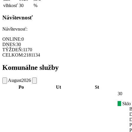
vlhkosť
30
%
Návštevnosť
Návštevnosť:
ONLINE:
0
DNES:
30
TÝŽDEŇ:
1170
CELKOM:
2181134
Komunálne služby
August
2026
Po
Ut
St
30
Sklo
B
D
D
P
P