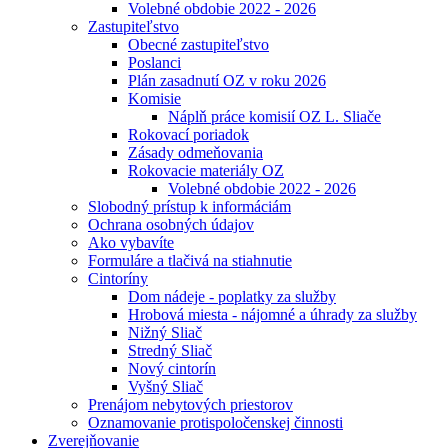
Volebné obdobie 2022 - 2026
Zastupiteľstvo
Obecné zastupiteľstvo
Poslanci
Plán zasadnutí OZ v roku 2026
Komisie
Náplň práce komisií OZ L. Sliače
Rokovací poriadok
Zásady odmeňovania
Rokovacie materiály OZ
Volebné obdobie 2022 - 2026
Slobodný prístup k informáciám
Ochrana osobných údajov
Ako vybavíte
Formuláre a tlačivá na stiahnutie
Cintoríny
Dom nádeje - poplatky za služby
Hrobová miesta - nájomné a úhrady za služby
Nižný Sliač
Stredný Sliač
Nový cintorín
Vyšný Sliač
Prenájom nebytových priestorov
Oznamovanie protispoločenskej činnosti
Zverejňovanie