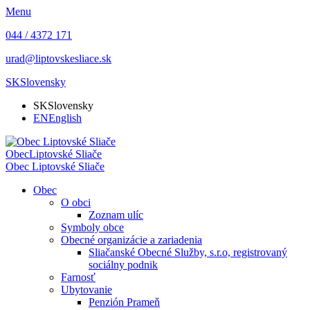
Menu
044 / 4372 171
urad@liptovskesliace.sk
SK
Slovensky
SK
Slovensky
EN
English
Obec
Liptovské Sliače
Obec
Liptovské Sliače
Obec
O obci
Zoznam ulíc
Symboly obce
Obecné organizácie a zariadenia
Sliačanské Obecné Služby, s.r.o, registrovaný
sociálny podnik
Farnosť
Ubytovanie
Penzión Prameň