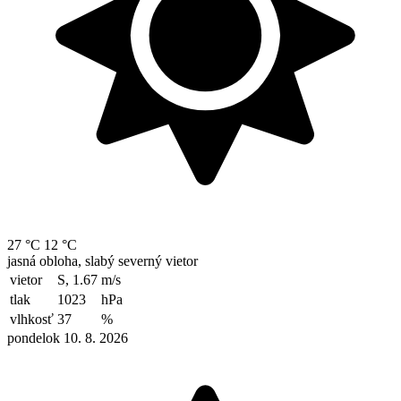
27 °C
12 °C
jasná obloha, slabý severný vietor
vietor
S, 1.67
m/s
tlak
1023
hPa
vlhkosť
37
%
pondelok 10. 8. 2026