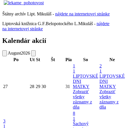
Štátny archív Lipt. Mikuláš -
nájdete
na
internetovej
stránke
Liptovská knižnica G.F.Belopotockého L.Mikuláš -
nájdete
na internetovej stránke
Kalendár akcií
August
2026
Po
Ut
St
Št
Pia
So
Ne
1
2
1
1
LIPTOVSKÉ
LIPTOVSKÉ
DNI
DNI
27
28
29
30
31
MATKY
MATKY
Zobraziť
Zobraziť
všetky
všetky
záznamy z
záznamy z
dňa
dňa
8
1
3
Šachový
1