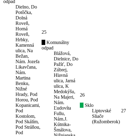
odpad
Dielno, Do
Potôčka,
Dolná
Roveň,
Horná
25
Roveň,
Hrbky,
Komunálny
Kamenná
odpad
ulica, Na
Blážová,
Bežan,
Dielnice, Do
Nám. Jozefa
Pažíť, Do
Likavčana,
Zúbrej,
Nám.
Hlavná
Martina
ulica, Jarná
Benku,
ulica, K
Nižné
Medokýšu,
Hrady, Pod
26
Na Majeri,
Horou, Pod
Nám.
Kopanicami,
Sklo
Ľudovíta
Pod
Liptovské
27
Fullu,
Kostolom,
Sliače
Nám.J.
Pod Skálím,
(Ružomberok)
Kútnika-
Pod Stráňou,
Šmálova,
Pod
Nižnianska