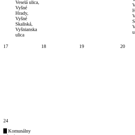
Veselá ulica,
V
Vyšné
H
Hrady,
V
Vyšné
S
Skaliská,
V
Vyšnianska
u
ulica
17
18
19
20
24
Komunálny