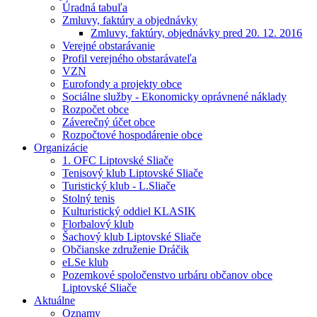
Úradná tabuľa
Zmluvy, faktúry a objednávky
Zmluvy, faktúry, objednávky pred 20. 12. 2016
Verejné obstarávanie
Profil verejného obstarávateľa
VZN
Eurofondy a projekty obce
Sociálne služby - Ekonomicky oprávnené náklady
Rozpočet obce
Záverečný účet obce
Rozpočtové hospodárenie obce
Organizácie
1. OFC Liptovské Sliače
Tenisový klub Liptovské Sliače
Turistický klub - L.Sliače
Stolný tenis
Kulturistický oddiel KLASIK
Florbalový klub
Šachový klub Liptovské Sliače
Občianske združenie Dráčik
eLSe klub
Pozemkové spoločenstvo urbáru občanov obce
Liptovské Sliače
Aktuálne
Oznamy