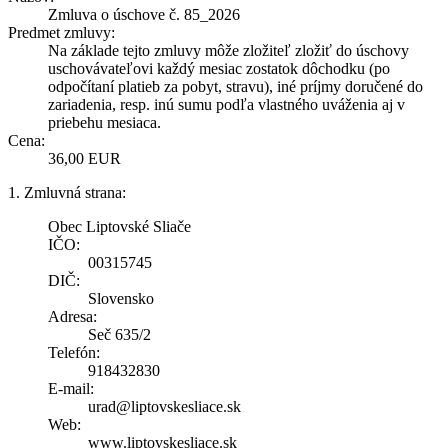
Zmluva o úschove č. 85_2026
Predmet zmluvy:
Na základe tejto zmluvy môže zložiteľ zložiť do úschovy
uschovávateľovi každý mesiac zostatok dôchodku (po
odpočítaní platieb za pobyt, stravu), iné príjmy doručené do
zariadenia, resp. inú sumu podľa vlastného uváženia aj v
priebehu mesiaca.
Cena:
36,00 EUR
1. Zmluvná strana:
Obec Liptovské Sliače
IČO:
00315745
DIČ:
Slovensko
Adresa:
Seč 635/2
Telefón:
918432830
E-mail:
urad@liptovskesliace.sk
Web:
www.liptovskesliace.sk