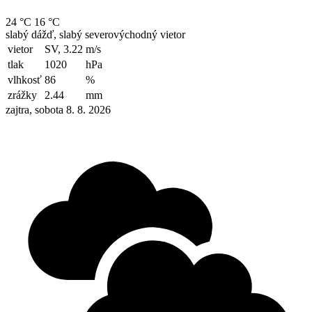
24 °C
16 °C
slabý dážď, slabý severovýchodný vietor
vietor
SV, 3.22
m/s
tlak
1020
hPa
vlhkosť
86
%
zrážky
2.44
mm
zajtra, sobota 8. 8. 2026