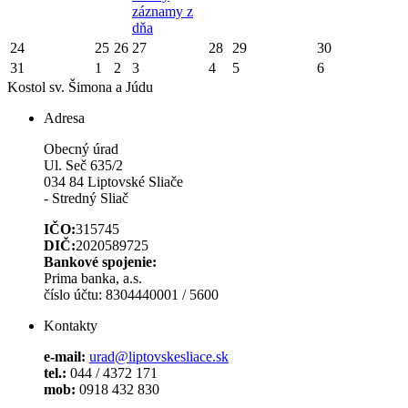
záznamy z
dňa
24
25
26
27
28
29
30
31
1
2
3
4
5
6
Kostol sv. Šimona a Júdu
Adresa
Obecný úrad
Ul. Seč 635/2
034 84 Liptovské Sliače
- Stredný Sliač
IČO:
315745
DIČ:
2020589725
Bankové spojenie:
Prima banka, a.s.
číslo účtu: 8304440001 / 5600
Kontakty
e-mail:
urad@liptovskesliace.sk
tel.:
044 / 4372 171
mob:
0918 432 830