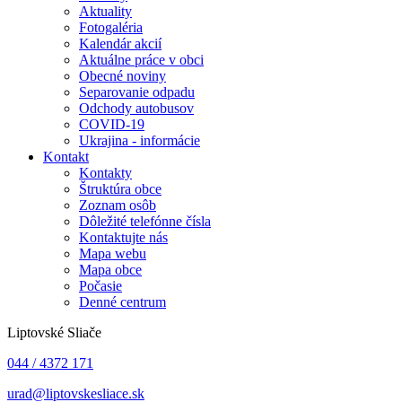
Aktuality
Fotogaléria
Kalendár akcií
Aktuálne práce v obci
Obecné noviny
Separovanie odpadu
Odchody autobusov
COVID-19
Ukrajina - informácie
Kontakt
Kontakty
Štruktúra obce
Zoznam osôb
Dôležité telefónne čísla
Kontaktujte nás
Mapa webu
Mapa obce
Počasie
Denné centrum
Liptovské Sliače
044 / 4372 171
urad@liptovskesliace.sk