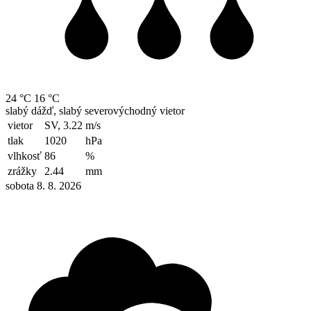
24 °C
16 °C
slabý dážď, slabý severovýchodný vietor
vietor
SV, 3.22
m/s
tlak
1020
hPa
vlhkosť
86
%
zrážky
2.44
mm
sobota 8. 8. 2026