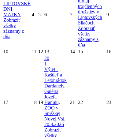
turnaj
LIPTOVSKÉ
trojčlenných
DNI
družstiev v
MATKY
4
5
6
7
9
Liptovských
Zobraziť
Sliačoch
všetky
Zobraziť
záznamy z
všetky
dňa
záznamy z
dňa
10
11
12
13
14
15
16
20
1
Výlet -
Kaštieľ a
Letohrádok
Dardanely,
Galéria
Jozefa
17
18
19
Hanulu,
21
22
23
ZOO v
Spišskej
Novej Vsi,
20.8.2026
Zobraziť
všetky