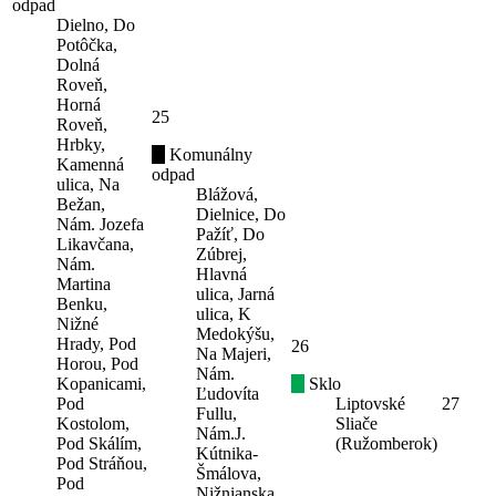
odpad
Dielno, Do
Potôčka,
Dolná
Roveň,
Horná
25
Roveň,
Hrbky,
Komunálny
Kamenná
odpad
ulica, Na
Blážová,
Bežan,
Dielnice, Do
Nám. Jozefa
Pažíť, Do
Likavčana,
Zúbrej,
Nám.
Hlavná
Martina
ulica, Jarná
Benku,
ulica, K
Nižné
Medokýšu,
Hrady, Pod
26
Na Majeri,
Horou, Pod
Nám.
Kopanicami,
Sklo
Ľudovíta
Pod
Liptovské
27
Fullu,
Kostolom,
Sliače
Nám.J.
Pod Skálím,
(Ružomberok)
Kútnika-
Pod Stráňou,
Šmálova,
Pod
Nižnianska