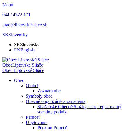
Menu
044 / 4372 171
urad@liptovskesliace.sk
SK
Slovensky
SK
Slovensky
EN
English
Obec
Liptovské Sliače
Obec
Liptovské Sliače
Obec
O obci
Zoznam ulíc
Symboly obce
Obecné organizácie a zariadenia
Sliačanské Obecné Služby, s.r.o, registrovaný
sociálny podnik
Farnosť
Ubytovanie
Penzión Prameň