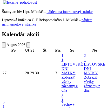
Štátny archív Lipt. Mikuláš -
nájdete
na
internetovej
stránke
Liptovská knižnica G.F.Belopotockého L.Mikuláš -
nájdete
na internetovej stránke
Kalendár akcií
August
2026
Po
Ut
St
Št
Pia
So
Ne
1
2
1
1
LIPTOVSKÉ
LIPTOVSKÉ
DNI
DNI
27
28
29
30
31
MATKY
MATKY
Zobraziť
Zobraziť
všetky
všetky
záznamy z
záznamy z
dňa
dňa
8
1
3
Šachový
1