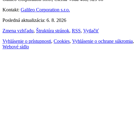
Kontakt:
Galileo Corporation s.r.o.
Posledná aktualizácia: 6. 8. 2026
Zmena vzhľadu
,
Štruktúra stránok
,
RSS
,
Vytlačiť
Vyhlásenie o prístupnosti
,
Cookies
,
Vyhlásenie o ochrane súkromia
,
Webové sídlo