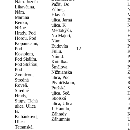
Nám. Jozefa
Pažíť, Do
L
Likavčana,
Zúbrej,
N
Nám.
Hlavná
M
Martina
ulica, Jarná
B
Benku,
ulica, K
N
Nižné
Medokýšu,
H
Hrady, Pod
Na Majeri,
H
Horou, Pod
Nám.
K
Kopanicami,
Ľudovíta
P
Pod
12
Fullu,
K
Kostolom,
Nám.J.
P
Pod Skálím,
Kútnika-
P
Pod Stráňou,
Šmálova,
P
Pod
Nižnianska
Z
Zvonicou,
ulica, Pod
S
Stredná
Pivničiskom,
R
Roveň,
Pražská
S
Stredné
ulica, Seč,
H
Hrady,
Školská
S
Stupy, Tichá
ulica, Ulica
u
ulica, Ulica
J. Hanulu,
B
B.
Záhrady,
K
Kubánkovej,
Záhumnie
U
Ulica
T
Tatranská,
V