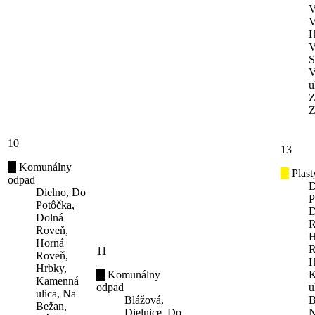
V
V
H
V
S
V
u
Z
Z
10
13
Komunálny
Plast
odpad
D
Dielno, Do
P
Potôčka,
D
Dolná
R
Roveň,
H
Horná
R
11
Roveň,
H
Hrbky,
Komunálny
K
Kamenná
odpad
u
ulica, Na
Blážová,
B
Bežan,
Dielnice, Do
N