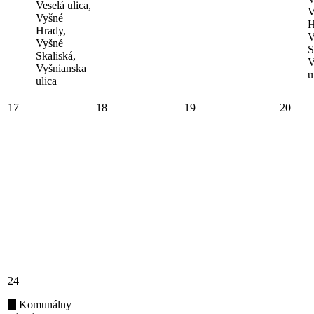
Veselá ulica,
V
Vyšné
H
Hrady,
V
Vyšné
S
Skaliská,
V
Vyšnianska
u
ulica
17
18
19
20
24
Komunálny