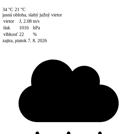
34 °C
21 °C
jasná obloha, slabý južný vietor
vietor
J, 2.08
m/s
tlak
1016
hPa
vlhkosť
22
%
zajtra, piatok 7. 8. 2026