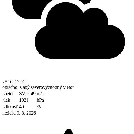
25 °C
13 °C
oblačno, slabý severovýchodný vietor
vietor
SV, 2.49
m/s
tlak
1021
hPa
vlhkosť
40
%
nedeľa 9. 8. 2026