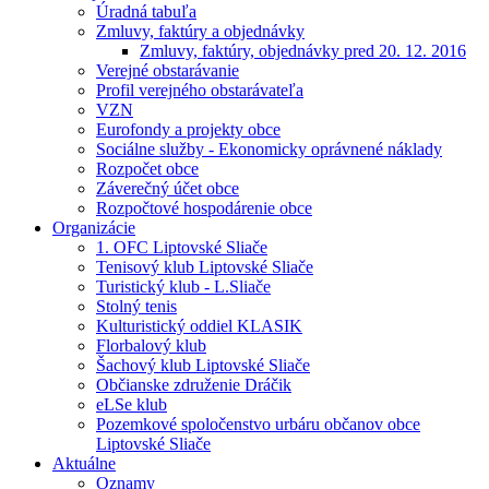
Úradná tabuľa
Zmluvy, faktúry a objednávky
Zmluvy, faktúry, objednávky pred 20. 12. 2016
Verejné obstarávanie
Profil verejného obstarávateľa
VZN
Eurofondy a projekty obce
Sociálne služby - Ekonomicky oprávnené náklady
Rozpočet obce
Záverečný účet obce
Rozpočtové hospodárenie obce
Organizácie
1. OFC Liptovské Sliače
Tenisový klub Liptovské Sliače
Turistický klub - L.Sliače
Stolný tenis
Kulturistický oddiel KLASIK
Florbalový klub
Šachový klub Liptovské Sliače
Občianske združenie Dráčik
eLSe klub
Pozemkové spoločenstvo urbáru občanov obce
Liptovské Sliače
Aktuálne
Oznamy