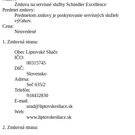
Zmluva na servisné služby Schindler Excellence
Predmet zmluvy:
Predmetom zmluvy je poskytovanie servisných služieb
výťahov.
Cena:
Neuvedené
1. Zmluvná strana:
Obec Liptovské Sliače
IČO:
00315745
DIČ:
Slovensko
Adresa:
Seč 635/2
Telefón:
918432830
E-mail:
urad@liptovskesliace.sk
Web:
www.liptovskesliace.sk
2. Zmluvná strana: