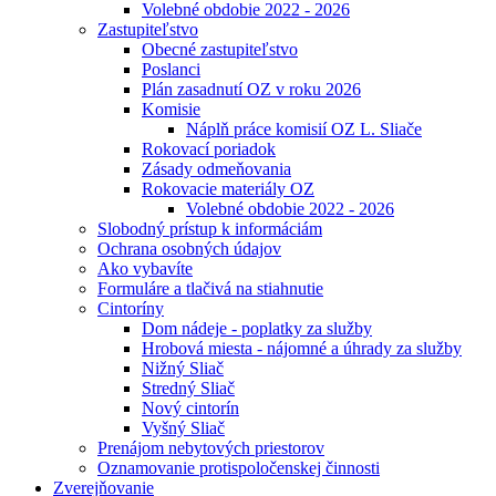
Volebné obdobie 2022 - 2026
Zastupiteľstvo
Obecné zastupiteľstvo
Poslanci
Plán zasadnutí OZ v roku 2026
Komisie
Náplň práce komisií OZ L. Sliače
Rokovací poriadok
Zásady odmeňovania
Rokovacie materiály OZ
Volebné obdobie 2022 - 2026
Slobodný prístup k informáciám
Ochrana osobných údajov
Ako vybavíte
Formuláre a tlačivá na stiahnutie
Cintoríny
Dom nádeje - poplatky za služby
Hrobová miesta - nájomné a úhrady za služby
Nižný Sliač
Stredný Sliač
Nový cintorín
Vyšný Sliač
Prenájom nebytových priestorov
Oznamovanie protispoločenskej činnosti
Zverejňovanie