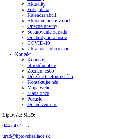
Aktuality
Fotogaléria
Kalendár akcií
Aktuálne práce v obci
Obecné noviny
Separovanie odpadu
Odchody autobusov
COVID-19
Ukrajina - informácie
Kontakt
Kontakty
Štruktúra obce
Zoznam osôb
Dôležité telefónne čísla
Kontaktujte nás
Mapa webu
Mapa obce
Počasie
Denné centrum
Liptovské Sliače
044 / 4372 171
urad@liptovskesliace.sk