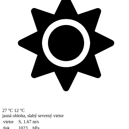
27 °C
12 °C
jasná obloha, slabý severný vietor
vietor
S, 1.67
m/s
tlak
1023
hPa