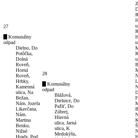
Z
D
R
H
u
27
R
Komunálny
H
odpad
u
Dielno, Do
M
Potôčka,
K
Dolná
u
Roveň,
B
Horná
M
28
Roveň,
N
Hrbky,
L
Komunálny
Kamenná
N
odpad
ulica, Na
Ľ
Blážová,
Bežan,
F
Dielnice, Do
Nám. Jozefa
M
Pažíť, Do
Likavčana,
B
Zúbrej,
Nám.
N
Hlavná
Martina
K
ulica, Jarná
Benku,
Š
ulica, K
Nižné
N
Medokýšu,
Hrady, Pod
H