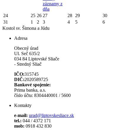
záznamy z
dňa
24
25
26
27
28
29
30
31
1
2
3
4
5
6
Kostol sv. Šimona a Júdu
Adresa
Obecný úrad
Ul. Seč 635/2
034 84 Liptovské Sliače
- Stredný Sliač
IČO:
315745
DIČ:
2020589725
Bankové spojenie:
Prima banka, a.s.
číslo účtu: 8304440001 / 5600
Kontakty
e-mail:
urad@liptovskesliace.sk
tel.:
044 / 4372 171
mob:
0918 432 830