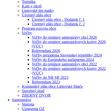
Turistika
Kam v okolí
Liptovské dni matky
Územný plán obce
Územný plán obce - Dodatok č. 1
Územný plán obce - Dodatok č. 2
Program rozvoja obce
Voľby
Voľby do orgánov samosprávy obcí 2026
Voľby do orgánov samosprávnych krajov 2026
(VÚC)
Referendum 2026
Voľby prezidenta Slovenskej republiky 2024
Voľby do Európskeho parlamentu 2024
Voľby do orgánov samosprávy obcí 2022
Voľby do orgánov samosprávnych krajov 2022
(VÚC)
Voľby do NR SR 2023
Referendum 2023
Komunitný plán obce Liptovské Sliače
Stavebný úrad
ZBERNÝ DVOR
Samospráva
Starosta
Uznesenia OZ