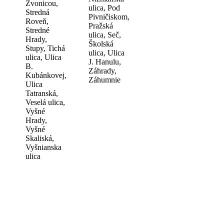
Zvonicou,
ulica, Pod
Stredná
Pivničiskom,
Roveň,
Pražská
Stredné
ulica, Seč,
Hrady,
Školská
Stupy, Tichá
ulica, Ulica
ulica, Ulica
J. Hanulu,
B.
Záhrady,
Kubánkovej,
Záhumnie
Ulica
Tatranská,
Veselá ulica,
Vyšné
Hrady,
Vyšné
Skaliská,
Vyšnianska
ulica