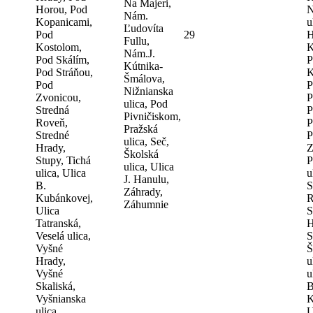
Na Majeri,
Horou, Pod
N
Nám.
Kopanicami,
u
Ľudovíta
Pod
29
H
Fullu,
Kostolom,
K
Nám.J.
Pod Skálím,
P
Kútnika-
Pod Stráňou,
K
Šmálova,
Pod
P
Nižnianska
Zvonicou,
P
ulica, Pod
Stredná
P
Pivničiskom,
Roveň,
P
Pražská
Stredné
P
ulica, Seč,
Hrady,
Z
Školská
Stupy, Tichá
P
ulica, Ulica
ulica, Ulica
u
J. Hanulu,
B.
S
Záhrady,
Kubánkovej,
R
Záhumnie
Ulica
S
Tatranská,
H
Veselá ulica,
S
Vyšné
Š
Hrady,
u
Vyšné
u
Skaliská,
B
Vyšnianska
K
ulica
U