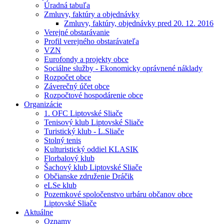
Úradná tabuľa
Zmluvy, faktúry a objednávky
Zmluvy, faktúry, objednávky pred 20. 12. 2016
Verejné obstarávanie
Profil verejného obstarávateľa
VZN
Eurofondy a projekty obce
Sociálne služby - Ekonomicky oprávnené náklady
Rozpočet obce
Záverečný účet obce
Rozpočtové hospodárenie obce
Organizácie
1. OFC Liptovské Sliače
Tenisový klub Liptovské Sliače
Turistický klub - L.Sliače
Stolný tenis
Kulturistický oddiel KLASIK
Florbalový klub
Šachový klub Liptovské Sliače
Občianske združenie Dráčik
eLSe klub
Pozemkové spoločenstvo urbáru občanov obce
Liptovské Sliače
Aktuálne
Oznamy