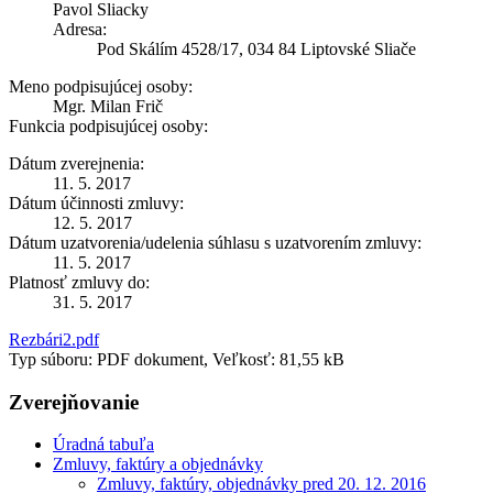
Pavol Sliacky
Adresa:
Pod Skálím 4528/17, 034 84 Liptovské Sliače
Meno podpisujúcej osoby:
Mgr. Milan Frič
Funkcia podpisujúcej osoby:
Dátum zverejnenia:
11. 5. 2017
Dátum účinnosti zmluvy:
12. 5. 2017
Dátum uzatvorenia/udelenia súhlasu s uzatvorením zmluvy:
11. 5. 2017
Platnosť zmluvy do:
31. 5. 2017
Rezbári2.pdf
Typ súboru: PDF dokument, Veľkosť: 81,55 kB
Zverejňovanie
Úradná tabuľa
Zmluvy, faktúry a objednávky
Zmluvy, faktúry, objednávky pred 20. 12. 2016