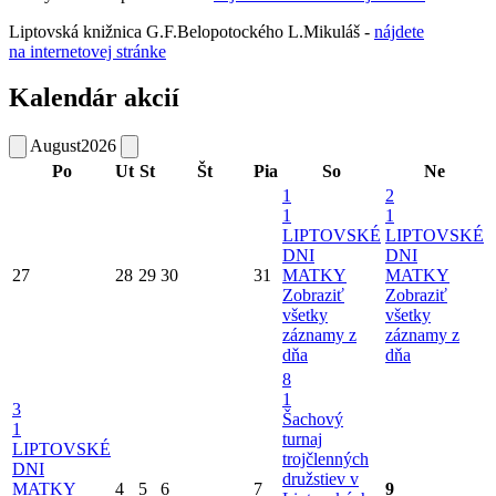
Liptovská knižnica G.F.Belopotockého L.Mikuláš -
nájdete
na internetovej stránke
Kalendár akcií
August
2026
Po
Ut
St
Št
Pia
So
Ne
1
2
1
1
LIPTOVSKÉ
LIPTOVSKÉ
DNI
DNI
27
28
29
30
31
MATKY
MATKY
Zobraziť
Zobraziť
všetky
všetky
záznamy z
záznamy z
dňa
dňa
8
1
3
Šachový
1
turnaj
LIPTOVSKÉ
trojčlenných
DNI
družstiev v
MATKY
4
5
6
7
9