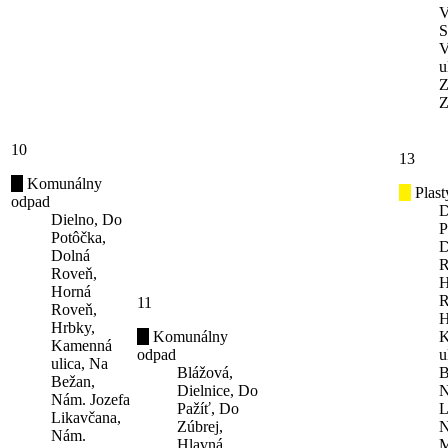
V
S
V
u
Z
Z
10
13
Komunálny
Plast
odpad
D
Dielno, Do
P
Potôčka,
D
Dolná
R
Roveň,
H
Horná
R
11
Roveň,
H
Hrbky,
Komunálny
K
Kamenná
odpad
u
ulica, Na
Blážová,
B
Bežan,
Dielnice, Do
N
Nám. Jozefa
Pažíť, Do
L
Likavčana,
Zúbrej,
N
Nám.
Hlavná
M