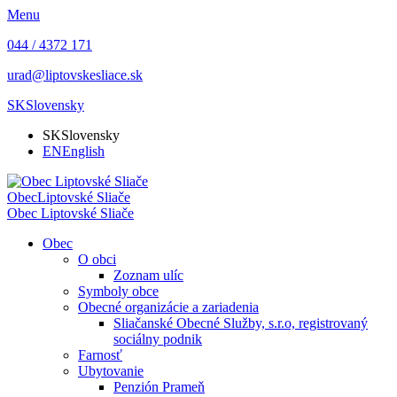
Menu
044 / 4372 171
urad@liptovskesliace.sk
SK
Slovensky
SK
Slovensky
EN
English
Obec
Liptovské Sliače
Obec
Liptovské Sliače
Obec
O obci
Zoznam ulíc
Symboly obce
Obecné organizácie a zariadenia
Sliačanské Obecné Služby, s.r.o, registrovaný
sociálny podnik
Farnosť
Ubytovanie
Penzión Prameň