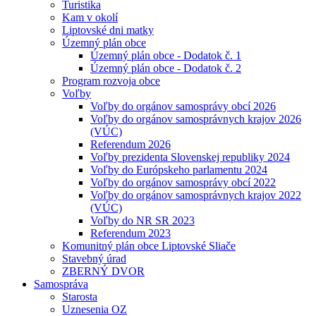
Turistika
Kam v okolí
Liptovské dni matky
Územný plán obce
Územný plán obce - Dodatok č. 1
Územný plán obce - Dodatok č. 2
Program rozvoja obce
Voľby
Voľby do orgánov samosprávy obcí 2026
Voľby do orgánov samosprávnych krajov 2026
(VÚC)
Referendum 2026
Voľby prezidenta Slovenskej republiky 2024
Voľby do Európskeho parlamentu 2024
Voľby do orgánov samosprávy obcí 2022
Voľby do orgánov samosprávnych krajov 2022
(VÚC)
Voľby do NR SR 2023
Referendum 2023
Komunitný plán obce Liptovské Sliače
Stavebný úrad
ZBERNÝ DVOR
Samospráva
Starosta
Uznesenia OZ