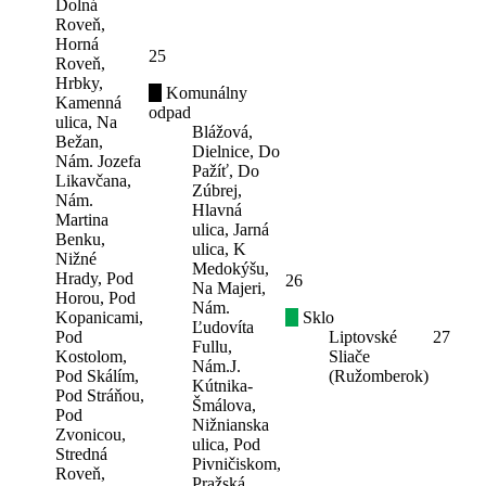
Dolná
Roveň,
Horná
25
Roveň,
Hrbky,
Komunálny
Kamenná
odpad
ulica, Na
Blážová,
Bežan,
Dielnice, Do
Nám. Jozefa
Pažíť, Do
Likavčana,
Zúbrej,
Nám.
Hlavná
Martina
ulica, Jarná
Benku,
ulica, K
Nižné
Medokýšu,
Hrady, Pod
26
Na Majeri,
Horou, Pod
Nám.
Kopanicami,
Sklo
Ľudovíta
Pod
Liptovské
27
Fullu,
Kostolom,
Sliače
Nám.J.
Pod Skálím,
(Ružomberok)
Kútnika-
Pod Stráňou,
Šmálova,
Pod
Nižnianska
Zvonicou,
ulica, Pod
Stredná
Pivničiskom,
Roveň,
Pražská