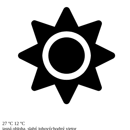
27 °C
12 °C
jasná obloha, slabý juhovýchodný vietor