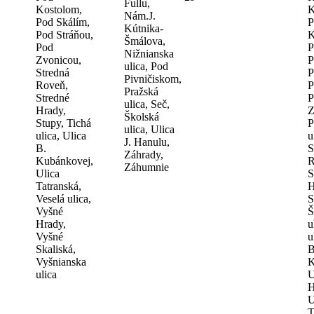
Fullu,
Kostolom,
K
Nám.J.
Pod Skálím,
P
Kútnika-
Pod Stráňou,
K
Šmálova,
Pod
P
Nižnianska
Zvonicou,
P
ulica, Pod
Stredná
P
Pivničiskom,
Roveň,
P
Pražská
Stredné
P
ulica, Seč,
Hrady,
Z
Školská
Stupy, Tichá
P
ulica, Ulica
ulica, Ulica
u
J. Hanulu,
B.
S
Záhrady,
Kubánkovej,
R
Záhumnie
Ulica
S
Tatranská,
H
Veselá ulica,
S
Vyšné
Š
Hrady,
u
Vyšné
u
Skaliská,
B
Vyšnianska
K
ulica
U
H
U
T