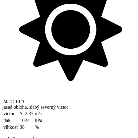
24 °C
10 °C
jasná obloha, slabý severný vietor
vietor
S, 2.37
m/s
tlak
1024
hPa
vlhkosť
38
%