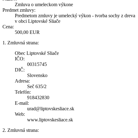
Zmluva o umeleckom výkone
Predmet zmluvy:
Predmetom zmluvy je umelecký výkon - tvorba sochy z dreva
v obci Liptovské Sliače
Cena:
500,00 EUR
1. Zmluvná strana:
Obec Liptovské Sliače
IČO:
00315745
DIČ:
Slovensko
Adresa:
Seč 635/2
Telefón:
918432830
E-mail:
urad@liptovskesliace.sk
Web:
www.liptovskesliace.sk
2. Zmluvná strana: