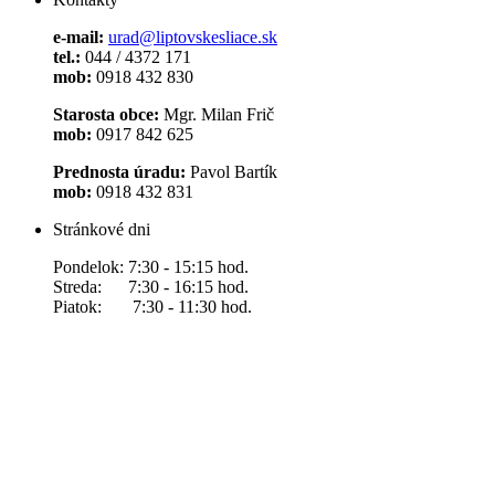
e-mail:
urad@liptovskesliace.sk
tel.:
044 / 4372 171
mob:
0918 432 830
Starosta obce:
Mgr. Milan Frič
mob:
0917 842 625
Prednosta úradu:
Pavol Bartík
mob:
0918 432 831
Stránkové dni
Pondelok: 7:30 - 15:15 hod.
Streda: 7:30 - 16:15 hod.
Piatok: 7:30 - 11:30 hod.