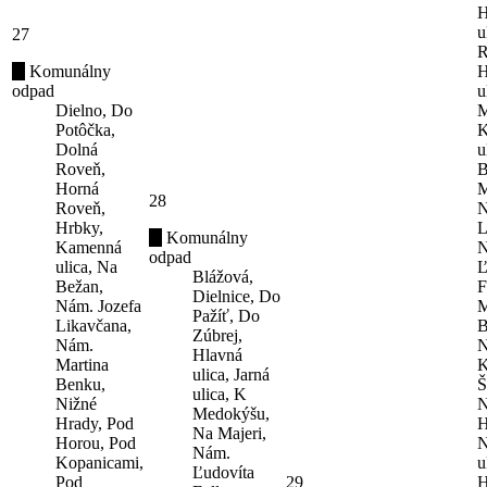
H
u
27
R
Komunálny
H
odpad
u
Dielno, Do
M
Potôčka,
K
Dolná
u
Roveň,
B
Horná
M
28
Roveň,
N
Hrbky,
L
Komunálny
Kamenná
N
odpad
ulica, Na
Ľ
Blážová,
Bežan,
F
Dielnice, Do
Nám. Jozefa
M
Pažíť, Do
Likavčana,
B
Zúbrej,
Nám.
N
Hlavná
Martina
K
ulica, Jarná
Benku,
Š
ulica, K
Nižné
N
Medokýšu,
Hrady, Pod
H
Na Majeri,
Horou, Pod
N
Nám.
Kopanicami,
u
Ľudovíta
Pod
29
H