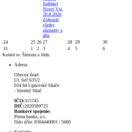
Spišskej
Novej Vsi,
20.8.2026
Zobraziť
všetky
záznamy z
dňa
24
25
26
27
28
29
30
31
1
2
3
4
5
6
Kostol sv. Šimona a Júdu
Adresa
Obecný úrad
Ul. Seč 635/2
034 84 Liptovské Sliače
- Stredný Sliač
IČO:
315745
DIČ:
2020589725
Bankové spojenie:
Prima banka, a.s.
číslo účtu: 8304440001 / 5600
Kontakty