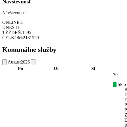
Návštevnosť
Návštevnosť:
ONLINE:
1
DNES:
11
TÝŽDEŇ:
1595
CELKOM:
2181559
Komunálne služby
August
2026
Po
Ut
St
30
Sklo
B
D
D
P
P
Z
D
R