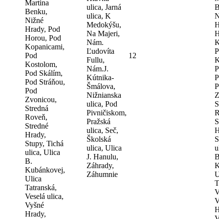
Martina
ulica, Jarná
B
Benku,
ulica, K
N
Nižné
Medokýšu,
H
Hrady, Pod
Na Majeri,
H
Horou, Pod
Nám.
K
Kopanicami,
Ľudovíta
P
Pod
12
Fullu,
K
Kostolom,
Nám.J.
P
Pod Skálím,
Kútnika-
P
Pod Stráňou,
Šmálova,
P
Pod
Nižnianska
Z
Zvonicou,
ulica, Pod
S
Stredná
Pivničiskom,
R
Roveň,
Pražská
S
Stredné
ulica, Seč,
H
Hrady,
Školská
S
Stupy, Tichá
ulica, Ulica
u
ulica, Ulica
J. Hanulu,
B
B.
Záhrady,
K
Kubánkovej,
Záhumnie
U
Ulica
T
Tatranská,
V
Veselá ulica,
V
Vyšné
H
Hrady,
V