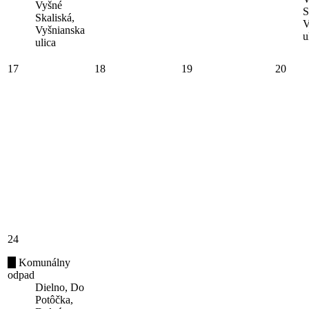
Vyšné
S
Skaliská,
V
Vyšnianska
u
ulica
17
18
19
20
24
Komunálny
odpad
Dielno, Do
Potôčka,