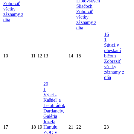
Liptovských
Zobraziť
Sliačoch
všetky
Zobraziť
záznamy z
všetky
dňa
záznamy z
dňa
16
1
Súťaž v
plieskaní
10
11
12
13
14
15
bičom
Zobraziť
všetky
záznamy z
dňa
20
1
Výlet -
Kaštieľ a
Letohrádok
Dardanely,
Galéria
Jozefa
17
18
19
Hanulu,
21
22
23
ZOO v