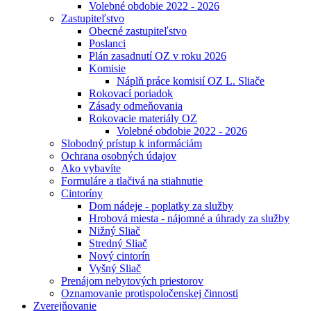
Volebné obdobie 2022 - 2026
Zastupiteľstvo
Obecné zastupiteľstvo
Poslanci
Plán zasadnutí OZ v roku 2026
Komisie
Náplň práce komisií OZ L. Sliače
Rokovací poriadok
Zásady odmeňovania
Rokovacie materiály OZ
Volebné obdobie 2022 - 2026
Slobodný prístup k informáciám
Ochrana osobných údajov
Ako vybavíte
Formuláre a tlačivá na stiahnutie
Cintoríny
Dom nádeje - poplatky za služby
Hrobová miesta - nájomné a úhrady za služby
Nižný Sliač
Stredný Sliač
Nový cintorín
Vyšný Sliač
Prenájom nebytových priestorov
Oznamovanie protispoločenskej činnosti
Zverejňovanie