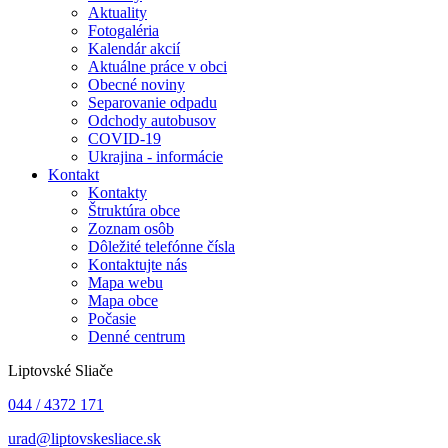
Aktuality
Fotogaléria
Kalendár akcií
Aktuálne práce v obci
Obecné noviny
Separovanie odpadu
Odchody autobusov
COVID-19
Ukrajina - informácie
Kontakt
Kontakty
Štruktúra obce
Zoznam osôb
Dôležité telefónne čísla
Kontaktujte nás
Mapa webu
Mapa obce
Počasie
Denné centrum
Liptovské Sliače
044 / 4372 171
urad@liptovskesliace.sk