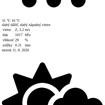
31 °C
16 °C
slabý dážď, slabý západný vietor
vietor
Z, 3.2
m/s
tlak
1017
hPa
vlhkosť
29
%
zrážky
0.31
mm
utorok 11. 8. 2026