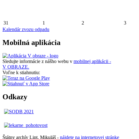
31
1
2
3
Kalendár zvozu odpadu
Mobilná aplikácia
Sledujte informácie z nášho webu v
mobilnej aplikácii -
V OBRAZE.
Voľne k stiahnutiu:
Odkazy
Štátny archív Lipt. Mikuláš -
nájdete
na
internetovej
stránke