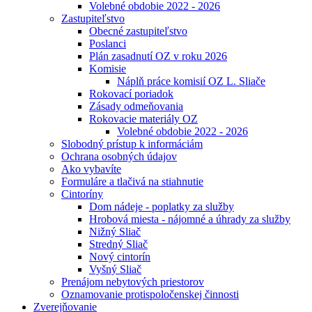
Volebné obdobie 2022 - 2026
Zastupiteľstvo
Obecné zastupiteľstvo
Poslanci
Plán zasadnutí OZ v roku 2026
Komisie
Náplň práce komisií OZ L. Sliače
Rokovací poriadok
Zásady odmeňovania
Rokovacie materiály OZ
Volebné obdobie 2022 - 2026
Slobodný prístup k informáciám
Ochrana osobných údajov
Ako vybavíte
Formuláre a tlačivá na stiahnutie
Cintoríny
Dom nádeje - poplatky za služby
Hrobová miesta - nájomné a úhrady za služby
Nižný Sliač
Stredný Sliač
Nový cintorín
Vyšný Sliač
Prenájom nebytových priestorov
Oznamovanie protispoločenskej činnosti
Zverejňovanie