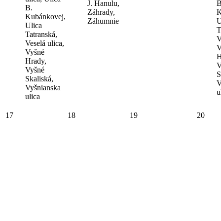
J. Hanulu,
B
B.
Záhrady,
K
Kubánkovej,
Záhumnie
U
Ulica
T
Tatranská,
V
Veselá ulica,
V
Vyšné
H
Hrady,
V
Vyšné
S
Skaliská,
V
Vyšnianska
u
ulica
17
18
19
20