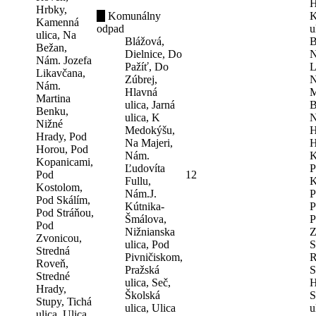
H
Hrbky,
Komunálny
K
Kamenná
odpad
u
ulica, Na
Blážová,
B
Bežan,
Dielnice, Do
N
Nám. Jozefa
Pažíť, Do
L
Likavčana,
Zúbrej,
N
Nám.
Hlavná
M
Martina
ulica, Jarná
B
Benku,
ulica, K
N
Nižné
Medokýšu,
H
Hrady, Pod
Na Majeri,
H
Horou, Pod
Nám.
K
Kopanicami,
Ľudovíta
P
Pod
12
Fullu,
K
Kostolom,
Nám.J.
P
Pod Skálím,
Kútnika-
P
Pod Stráňou,
Šmálova,
P
Pod
Nižnianska
Z
Zvonicou,
ulica, Pod
S
Stredná
Pivničiskom,
R
Roveň,
Pražská
S
Stredné
ulica, Seč,
H
Hrady,
Školská
S
Stupy, Tichá
ulica, Ulica
u
ulica, Ulica