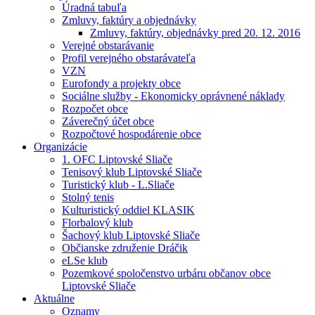
Úradná tabuľa
Zmluvy, faktúry a objednávky
Zmluvy, faktúry, objednávky pred 20. 12. 2016
Verejné obstarávanie
Profil verejného obstarávateľa
VZN
Eurofondy a projekty obce
Sociálne služby - Ekonomicky oprávnené náklady
Rozpočet obce
Záverečný účet obce
Rozpočtové hospodárenie obce
Organizácie
1. OFC Liptovské Sliače
Tenisový klub Liptovské Sliače
Turistický klub - L.Sliače
Stolný tenis
Kulturistický oddiel KLASIK
Florbalový klub
Šachový klub Liptovské Sliače
Občianske združenie Dráčik
eLSe klub
Pozemkové spoločenstvo urbáru občanov obce
Liptovské Sliače
Aktuálne
Oznamy