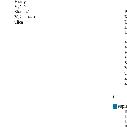
Hrady,
u
Vyšné
u
Skaliská,
B
Vyšnianska
K
ulica
U
H
U
T
V
V
H
V
S
V
u
Z
Z
6
Papie
B
D
D
P