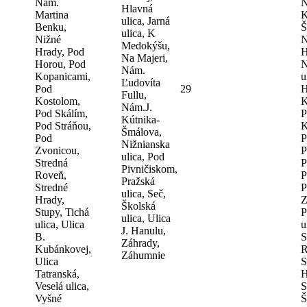
Nám.
N
Hlavná
Martina
K
ulica, Jarná
Benku,
Š
ulica, K
Nižné
N
Medokýšu,
Hrady, Pod
H
Na Majeri,
Horou, Pod
N
Nám.
Kopanicami,
u
Ľudovíta
Pod
29
H
Fullu,
Kostolom,
K
Nám.J.
Pod Skálím,
P
Kútnika-
Pod Stráňou,
K
Šmálova,
Pod
P
Nižnianska
Zvonicou,
P
ulica, Pod
Stredná
P
Pivničiskom,
Roveň,
P
Pražská
Stredné
P
ulica, Seč,
Hrady,
Z
Školská
Stupy, Tichá
P
ulica, Ulica
ulica, Ulica
u
J. Hanulu,
B.
S
Záhrady,
Kubánkovej,
R
Záhumnie
Ulica
S
Tatranská,
H
Veselá ulica,
S
Vyšné
Š