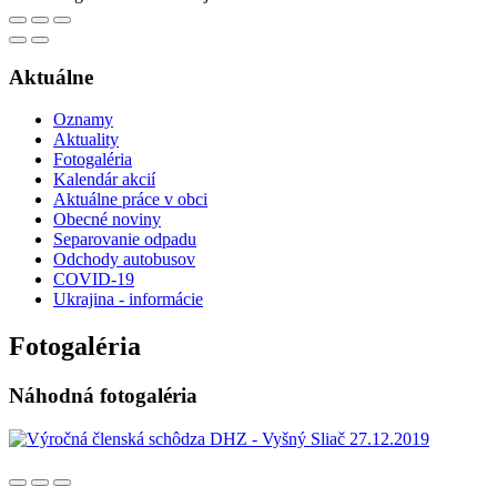
Aktuálne
Oznamy
Aktuality
Fotogaléria
Kalendár akcií
Aktuálne práce v obci
Obecné noviny
Separovanie odpadu
Odchody autobusov
COVID-19
Ukrajina - informácie
Fotogaléria
Náhodná fotogaléria