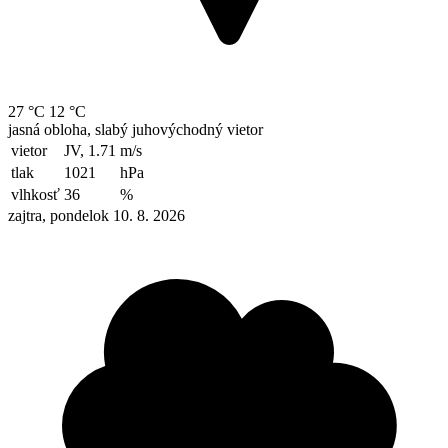
27 °C
12 °C
jasná obloha, slabý juhovýchodný vietor
vietor
JV, 1.71
m/s
tlak
1021
hPa
vlhkosť
36
%
zajtra, pondelok 10. 8. 2026