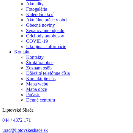
Aktuality
Fotogaléria
Kalendár akcií
Aktuálne práce v obci
Obecné noviny
Separovanie odpadu
Odchody autobusov
COVID-19
Ukrajina - informácie
Kontakt
Kontakty
Štruktúra obce
Zoznam osôb
Dôležité telefónne čísla
Kontaktujte nás
Mapa webu
Mapa obce
Počasie
Denné centrum
Liptovské Sliače
044 / 4372 171
urad@liptovskesliace.sk