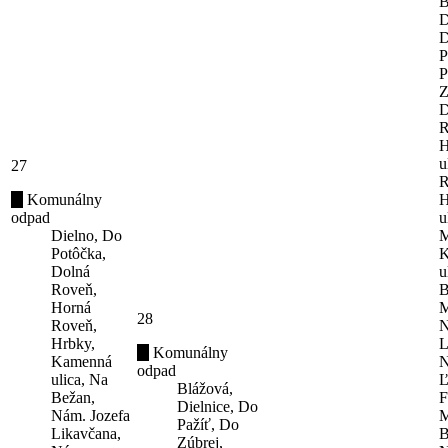
B
D
D
P
P
Z
D
R
H
u
27
R
Komunálny
H
odpad
u
Dielno, Do
M
Potôčka,
K
Dolná
u
Roveň,
B
Horná
M
28
Roveň,
N
Hrbky,
L
Komunálny
Kamenná
N
odpad
ulica, Na
Ľ
Blážová,
Bežan,
F
Dielnice, Do
Nám. Jozefa
M
Pažíť, Do
Likavčana,
B
Zúbrej,