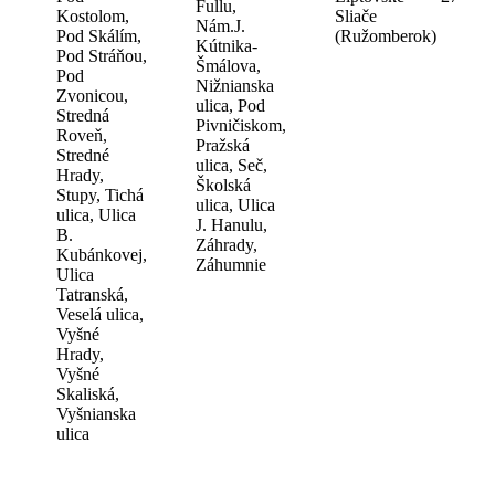
Fullu,
Kostolom,
Sliače
Nám.J.
Pod Skálím,
(Ružomberok)
Kútnika-
Pod Stráňou,
Šmálova,
Pod
Nižnianska
Zvonicou,
ulica, Pod
Stredná
Pivničiskom,
Roveň,
Pražská
Stredné
ulica, Seč,
Hrady,
Školská
Stupy, Tichá
ulica, Ulica
ulica, Ulica
J. Hanulu,
B.
Záhrady,
Kubánkovej,
Záhumnie
Ulica
Tatranská,
Veselá ulica,
Vyšné
Hrady,
Vyšné
Skaliská,
Vyšnianska
ulica