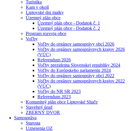
Turistika
Kam v okolí
Liptovské dni matky
Územný plán obce
Územný plán obce - Dodatok č. 1
Územný plán obce - Dodatok č. 2
Program rozvoja obce
Voľby
Voľby do orgánov samosprávy obcí 2026
Voľby do orgánov samosprávnych krajov 2026
(VÚC)
Referendum 2026
Voľby prezidenta Slovenskej republiky 2024
Voľby do Európskeho parlamentu 2024
Voľby do orgánov samosprávy obcí 2022
Voľby do orgánov samosprávnych krajov 2022
(VÚC)
Voľby do NR SR 2023
Referendum 2023
Komunitný plán obce Liptovské Sliače
Stavebný úrad
ZBERNÝ DVOR
Samospráva
Starosta
Uznesenia OZ