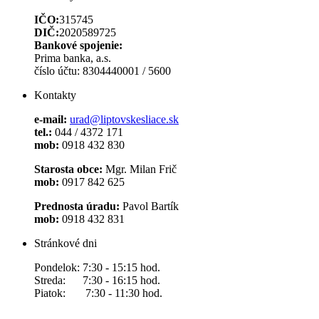
IČO:
315745
DIČ:
2020589725
Bankové spojenie:
Prima banka, a.s.
číslo účtu: 8304440001 / 5600
Kontakty
e-mail:
urad@liptovskesliace.sk
tel.:
044 / 4372 171
mob:
0918 432 830
Starosta obce:
Mgr. Milan Frič
mob:
0917 842 625
Prednosta úradu:
Pavol Bartík
mob:
0918 432 831
Stránkové dni
Pondelok: 7:30 - 15:15 hod.
Streda: 7:30 - 16:15 hod.
Piatok: 7:30 - 11:30 hod.