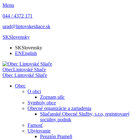
Menu
044 / 4372 171
urad@liptovskesliace.sk
SK
Slovensky
SK
Slovensky
EN
English
Obec
Liptovské Sliače
Obec
Liptovské Sliače
Obec
O obci
Zoznam ulíc
Symboly obce
Obecné organizácie a zariadenia
Sliačanské Obecné Služby, s.r.o, registrovaný
sociálny podnik
Farnosť
Ubytovanie
Penzión Prameň