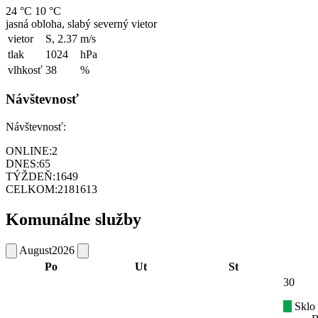
24 °C
10 °C
jasná obloha, slabý severný vietor
vietor
S, 2.37
m/s
tlak
1024
hPa
vlhkosť
38
%
Návštevnosť
Návštevnosť:
ONLINE:
2
DNES:
65
TÝŽDEŇ:
1649
CELKOM:
2181613
Komunálne služby
August
2026
Po
Ut
St
30
Sklo