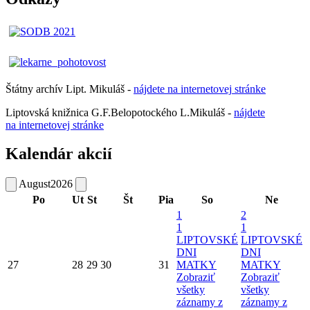
Štátny archív Lipt. Mikuláš -
nájdete
na
internetovej
stránke
Liptovská knižnica G.F.Belopotockého L.Mikuláš -
nájdete
na internetovej stránke
Kalendár akcií
August
2026
Po
Ut
St
Št
Pia
So
Ne
1
2
1
1
LIPTOVSKÉ
LIPTOVSKÉ
DNI
DNI
27
28
29
30
31
MATKY
MATKY
Zobraziť
Zobraziť
všetky
všetky
záznamy z
záznamy z