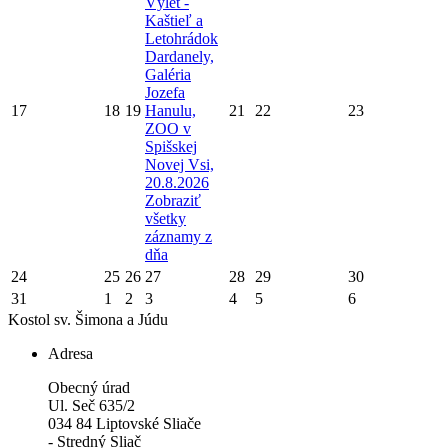
Výlet -
Kaštieľ a
Letohrádok
Dardanely,
Galéria
Jozefa
17
18
19
Hanulu,
21
22
23
ZOO v
Spišskej
Novej Vsi,
20.8.2026
Zobraziť
všetky
záznamy z
dňa
24
25
26
27
28
29
30
31
1
2
3
4
5
6
Kostol sv. Šimona a Júdu
Adresa
Obecný úrad
Ul. Seč 635/2
034 84 Liptovské Sliače
- Stredný Sliač