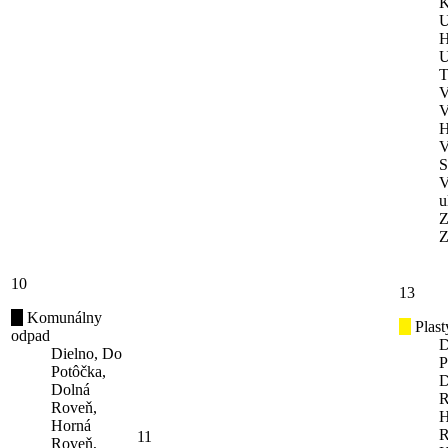
K
U
H
U
T
V
V
H
V
S
V
u
Z
Z
10
13
Komunálny
Plast
odpad
D
Dielno, Do
P
Potôčka,
D
Dolná
R
Roveň,
H
Horná
R
11
Roveň,