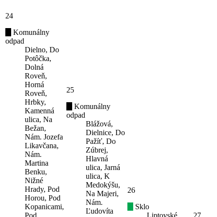
24
Komunálny
odpad
Dielno, Do
Potôčka,
Dolná
Roveň,
Horná
25
Roveň,
Hrbky,
Komunálny
Kamenná
odpad
ulica, Na
Blážová,
Bežan,
Dielnice, Do
Nám. Jozefa
Pažíť, Do
Likavčana,
Zúbrej,
Nám.
Hlavná
Martina
ulica, Jarná
Benku,
ulica, K
Nižné
Medokýšu,
Hrady, Pod
26
Na Majeri,
Horou, Pod
Nám.
Kopanicami,
Sklo
Ľudovíta
Pod
Liptovské
27