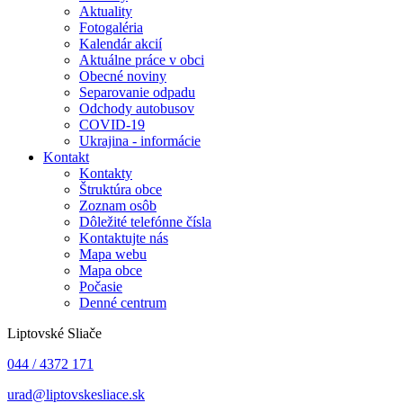
Aktuality
Fotogaléria
Kalendár akcií
Aktuálne práce v obci
Obecné noviny
Separovanie odpadu
Odchody autobusov
COVID-19
Ukrajina - informácie
Kontakt
Kontakty
Štruktúra obce
Zoznam osôb
Dôležité telefónne čísla
Kontaktujte nás
Mapa webu
Mapa obce
Počasie
Denné centrum
Liptovské Sliače
044 / 4372 171
urad@liptovskesliace.sk