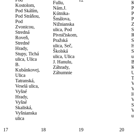
Fullu,
K
Kostolom,
Nám.J.
P
Pod Skálím,
Kútnika-
P
Pod Stráňou,
Šmálova,
P
Pod
Nižnianska
Z
Zvonicou,
ulica, Pod
S
Stredná
Pivničiskom,
R
Roveň,
Pražská
S
Stredné
ulica, Seč,
H
Hrady,
Školská
S
Stupy, Tichá
ulica, Ulica
u
ulica, Ulica
J. Hanulu,
B
B.
Záhrady,
K
Kubánkovej,
Záhumnie
U
Ulica
T
Tatranská,
V
Veselá ulica,
V
Vyšné
H
Hrady,
V
Vyšné
S
Skaliská,
V
Vyšnianska
u
ulica
17
18
19
20