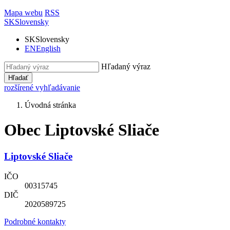
Mapa webu
RSS
SK
Slovensky
SK
Slovensky
EN
English
Hľadaný výraz
Hľadať
rozšírené vyhľadávanie
Úvodná stránka
Obec Liptovské Sliače
Liptovské Sliače
IČO
00315745
DIČ
2020589725
Podrobné kontakty