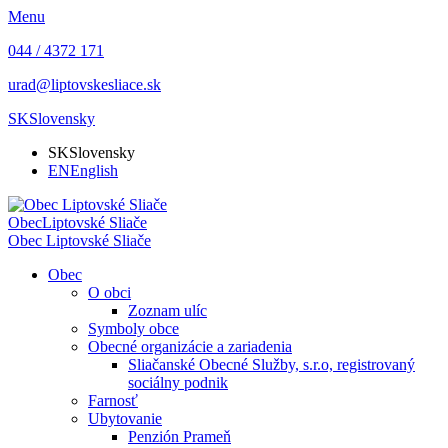
Menu
044 / 4372 171
urad@liptovskesliace.sk
SK
Slovensky
SK
Slovensky
EN
English
Obec
Liptovské Sliače
Obec
Liptovské Sliače
Obec
O obci
Zoznam ulíc
Symboly obce
Obecné organizácie a zariadenia
Sliačanské Obecné Služby, s.r.o, registrovaný
sociálny podnik
Farnosť
Ubytovanie
Penzión Prameň