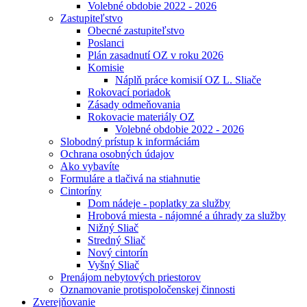
Volebné obdobie 2022 - 2026
Zastupiteľstvo
Obecné zastupiteľstvo
Poslanci
Plán zasadnutí OZ v roku 2026
Komisie
Náplň práce komisií OZ L. Sliače
Rokovací poriadok
Zásady odmeňovania
Rokovacie materiály OZ
Volebné obdobie 2022 - 2026
Slobodný prístup k informáciám
Ochrana osobných údajov
Ako vybavíte
Formuláre a tlačivá na stiahnutie
Cintoríny
Dom nádeje - poplatky za služby
Hrobová miesta - nájomné a úhrady za služby
Nižný Sliač
Stredný Sliač
Nový cintorín
Vyšný Sliač
Prenájom nebytových priestorov
Oznamovanie protispoločenskej činnosti
Zverejňovanie