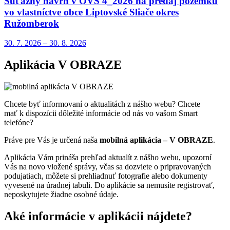
Súťažný návrh v OVS 4_2026 na predaj pozemku
vo vlastníctve obce Liptovské Sliače okres
Ružomberok
30. 7.
2026
–
30. 8.
2026
Aplikácia V OBRAZE
Chcete byť informovaní o aktualitách z nášho webu? Chcete
mať k dispozícii dôležité informácie od nás vo vašom Smart
telefóne?
Práve pre Vás je určená naša
mobilná aplikácia – V OBRAZE
.
Aplikácia Vám prináša prehľad aktualít z nášho webu, upozorní
Vás na novo vložené správy, včas sa dozviete o pripravovaných
podujatiach, môžete si prehliadnuť fotografie alebo dokumenty
vyvesené na úradnej tabuli. Do aplikácie sa nemusíte registrovať,
neposkytujete žiadne osobné údaje.
Aké informácie v aplikácii nájdete?