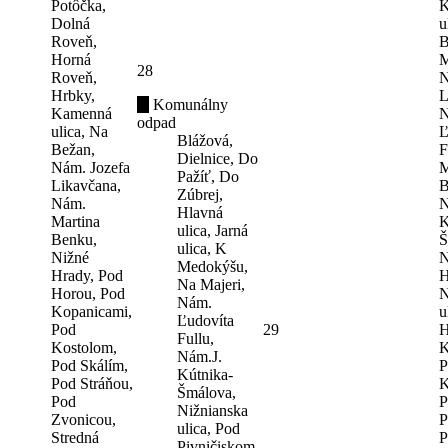
Potôčka,
K
Dolná
u
Roveň,
B
Horná
M
28
Roveň,
N
Hrbky,
L
Komunálny
Kamenná
N
odpad
ulica, Na
Ľ
Blážová,
Bežan,
F
Dielnice, Do
Nám. Jozefa
M
Pažíť, Do
Likavčana,
B
Zúbrej,
Nám.
N
Hlavná
Martina
K
ulica, Jarná
Benku,
Š
ulica, K
Nižné
N
Medokýšu,
Hrady, Pod
H
Na Majeri,
Horou, Pod
N
Nám.
Kopanicami,
u
Ľudovíta
Pod
29
H
Fullu,
Kostolom,
K
Nám.J.
Pod Skálím,
P
Kútnika-
Pod Stráňou,
K
Šmálova,
Pod
P
Nižnianska
Zvonicou,
P
ulica, Pod
Stredná
P
Pivničiskom,