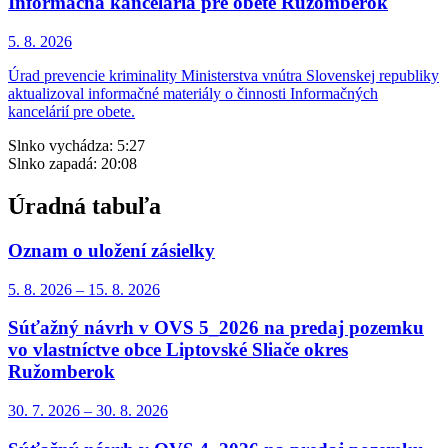
Informačná kancelária pre obete Ružomberok
5. 8.
2026
Úrad prevencie kriminality Ministerstva vnútra Slovenskej republiky
aktualizoval informačné materiály o činnosti Informačných
kancelárií pre obete.
Slnko vychádza:
5:27
Slnko zapadá:
20:08
Úradná tabuľa
Oznam o uložení zásielky
5. 8.
2026
–
15. 8.
2026
Súťažný návrh v OVS 5_2026 na predaj pozemku
vo vlastníctve obce Liptovské Sliače okres
Ružomberok
30. 7.
2026
–
30. 8.
2026