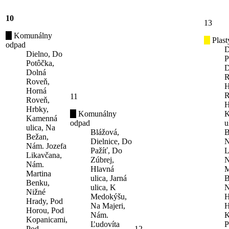
10
13
Komunálny
Plast
odpad
D
Dielno, Do
P
Potôčka,
D
Dolná
R
Roveň,
H
Horná
R
11
Roveň,
H
Hrbky,
Komunálny
K
Kamenná
odpad
u
ulica, Na
Blážová,
B
Bežan,
Dielnice, Do
N
Nám. Jozefa
Pažíť, Do
L
Likavčana,
Zúbrej,
N
Nám.
Hlavná
M
Martina
ulica, Jarná
B
Benku,
ulica, K
N
Nižné
Medokýšu,
H
Hrady, Pod
Na Majeri,
H
Horou, Pod
Nám.
K
Kopanicami,
Ľudovíta
P
Pod
12