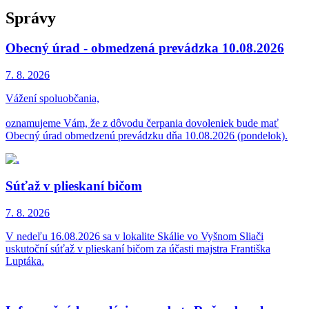
Správy
Obecný úrad - obmedzená prevádzka 10.08.2026
7. 8.
2026
Vážení spoluobčania,
oznamujeme Vám, že z dôvodu čerpania dovoleniek bude mať
Obecný úrad obmedzenú prevádzku dňa 10.08.2026 (pondelok).
Súťaž v plieskaní bičom
7. 8.
2026
V nedeľu 16.08.2026 sa v lokalite Skálie vo Vyšnom Sliači
uskutoční súťaž v plieskaní bičom za účasti majstra Františka
Luptáka.