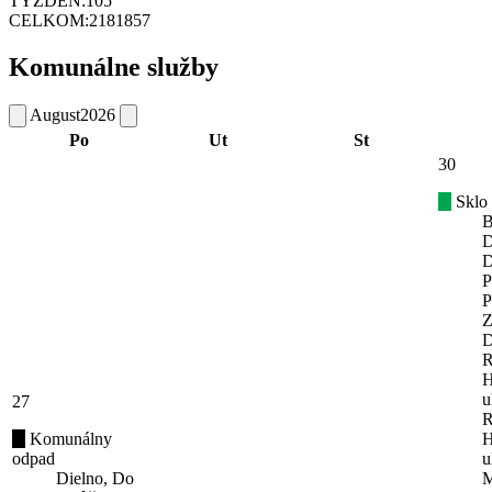
TÝŽDEŇ:
105
CELKOM:
2181857
Komunálne služby
August
2026
Po
Ut
St
30
Sklo
B
D
D
P
P
Z
D
R
H
u
27
R
Komunálny
H
odpad
u
Dielno, Do
M