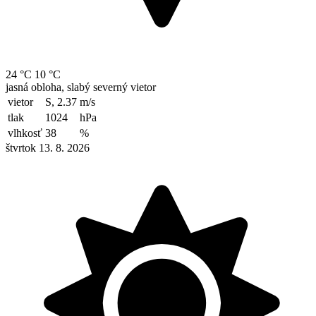
24 °C
10 °C
jasná obloha, slabý severný vietor
vietor
S, 2.37
m/s
tlak
1024
hPa
vlhkosť
38
%
štvrtok 13. 8. 2026