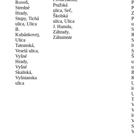
Roveň,
P
Pražská
Stredné
P
ulica, Seč,
Hrady,
Z
Školská
Stupy, Tichá
P
ulica, Ulica
ulica, Ulica
u
J. Hanulu,
B.
S
Záhrady,
Kubánkovej,
R
Záhumnie
Ulica
S
Tatranská,
H
Veselá ulica,
S
Vyšné
Š
Hrady,
u
Vyšné
u
Skaliská,
B
Vyšnianska
K
ulica
U
H
U
T
V
V
H
V
S
V