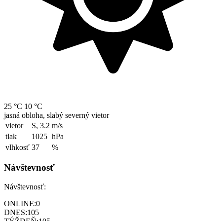
25 °C
10 °C
jasná obloha, slabý severný vietor
vietor
S, 3.2
m/s
tlak
1025
hPa
vlhkosť
37
%
Návštevnosť
Návštevnosť:
ONLINE:
0
DNES:
105