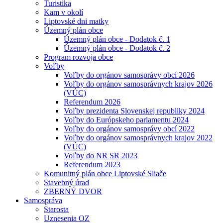
Turistika
Kam v okolí
Liptovské dni matky
Územný plán obce
Územný plán obce - Dodatok č. 1
Územný plán obce - Dodatok č. 2
Program rozvoja obce
Voľby
Voľby do orgánov samosprávy obcí 2026
Voľby do orgánov samosprávnych krajov 2026
(VÚC)
Referendum 2026
Voľby prezidenta Slovenskej republiky 2024
Voľby do Európskeho parlamentu 2024
Voľby do orgánov samosprávy obcí 2022
Voľby do orgánov samosprávnych krajov 2022
(VÚC)
Voľby do NR SR 2023
Referendum 2023
Komunitný plán obce Liptovské Sliače
Stavebný úrad
ZBERNÝ DVOR
Samospráva
Starosta
Uznesenia OZ