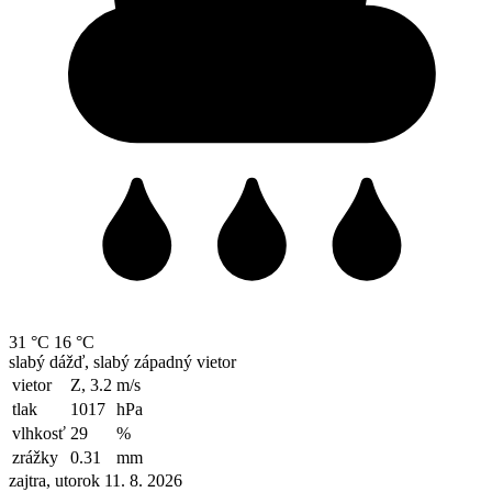
31 °C
16 °C
slabý dážď, slabý západný vietor
vietor
Z, 3.2
m/s
tlak
1017
hPa
vlhkosť
29
%
zrážky
0.31
mm
zajtra, utorok 11. 8. 2026