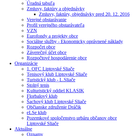
Úradná tabuľa
Zmluvy, faktúry a objednávky
Zmluvy, faktúry, objednávky pred 20. 12. 2016
Verejné obstarávanie
Profil verejného obstarávateľa
VZN
Eurofondy a projekty obce
Sociálne služby - Ekonomicky oprávnené náklady
Rozpočet obce
Záverečný účet obce
Rozpočtové hospodárenie obce
Organizácie
1. OFC Liptovské Sliače
Tenisový klub Liptovské Sliače
Turistický klub - L.Sliače
Stolný tenis
Kulturistický oddiel KLASIK
Florbalový klub
Šachový klub Liptovské Sliače
Občianske združenie Dráčik
eLSe klub
Pozemkové spoločenstvo urbáru občanov obce
Liptovské Sliače
Aktuálne
Oznamy