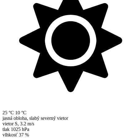
25 °C
10 °C
jasná obloha, slabý severný vietor
vietor
S
,
3.2 m/s
tlak
1025 hPa
vlhkosť
37 %