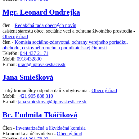
Mgr. Leonard Ondrejka
člen -
Redakčná rada obecných novín
asistent starostu obce, sociálne veci a ochrana životného prostredia -
Obecný úrad
člen -
Komisia sociálno-zdravotná, ochrany verejného poriadku,
obchodu, cestovného ruchu a podnikateľskej činnosti
Telefón:
044 437 21 71
Mobil:
0918432830
E-mail:
urad@liptovskesliace.sk
Jana Smiešková
Tuhý komunálny odpad a daň z ubytovania -
Obecný úrad
Mobil:
+421 905 888 310
E-mail:
jana.smieskova@liptovskesliace.sk
Bc. Ľudmila Tkáčiková
Člen -
Inventarizačná a likvidačná komisia
Ekonomika a účtovníctvo -
Obecný úrad