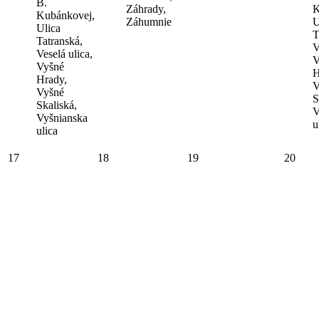
B.
Záhrady,
K
Kubánkovej,
Záhumnie
U
Ulica
T
Tatranská,
V
Veselá ulica,
V
Vyšné
H
Hrady,
V
Vyšné
S
Skaliská,
V
Vyšnianska
u
ulica
17
18
19
20