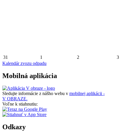
31
1
2
3
Kalendár zvozu odpadu
Mobilná aplikácia
Sledujte informácie z nášho webu v
mobilnej aplikácii -
V OBRAZE.
Voľne k stiahnutiu:
Odkazy