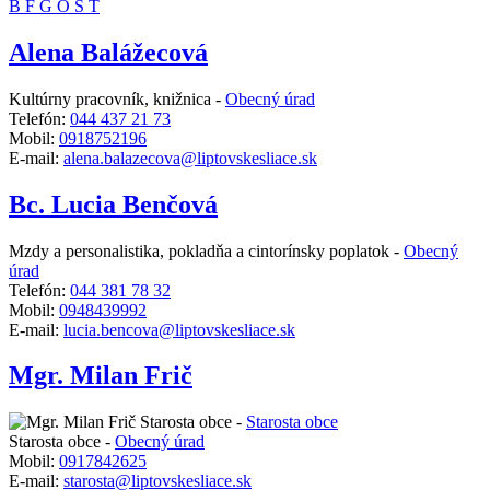
B
F
G
O
S
T
Alena Balážecová
Kultúrny pracovník, knižnica -
Obecný úrad
Telefón:
044 437 21 73
Mobil:
0918752196
E-mail:
alena.balazecova@liptovskesliace.sk
Bc. Lucia Benčová
Mzdy a personalistika, pokladňa a cintorínsky poplatok -
Obecný
úrad
Telefón:
044 381 78 32
Mobil:
0948439992
E-mail:
lucia.bencova@liptovskesliace.sk
Mgr. Milan Frič
Starosta obce -
Starosta obce
Starosta obce -
Obecný úrad
Mobil:
0917842625
E-mail:
starosta@liptovskesliace.sk