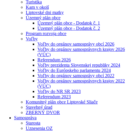
Turistika
Kam v okolí
Liptovské dni matky
Územný plán obce
Územný plán obce - Dodatok č. 1
Územný plán obce - Dodatok č. 2
Program rozvoja obce
Voľby
Voľby do orgánov samosprávy obcí 2026
Voľby do orgánov samosprávnych krajov 2026
(VÚC)
Referendum 2026
Voľby prezidenta Slovenskej republiky 2024
Voľby do Európskeho parlamentu 2024
Voľby do orgánov samosprávy obcí 2022
Voľby do orgánov samosprávnych krajov 2022
(VÚC)
Voľby do NR SR 2023
Referendum 2023
Komunitný plán obce Liptovské Sliače
Stavebný úrad
ZBERNÝ DVOR
Samospráva
Starosta
Uznesenia OZ