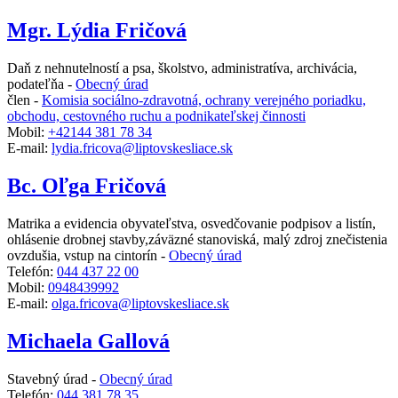
Mgr. Lýdia Fričová
Daň z nehnutelností a psa, školstvo, administratíva, archivácia,
podateľňa -
Obecný úrad
člen -
Komisia sociálno-zdravotná, ochrany verejného poriadku,
obchodu, cestovného ruchu a podnikateľskej činnosti
Mobil:
+42144 381 78 34
E-mail:
lydia.fricova@liptovskesliace.sk
Bc. Oľga Fričová
Matrika a evidencia obyvateľstva, osvedčovanie podpisov a listín,
ohlásenie drobnej stavby,záväzné stanoviská, malý zdroj znečistenia
ovzdušia, vstup na cintorín -
Obecný úrad
Telefón:
044 437 22 00
Mobil:
0948439992
E-mail:
olga.fricova@liptovskesliace.sk
Michaela Gallová
Stavebný úrad -
Obecný úrad
Telefón:
044 381 78 35