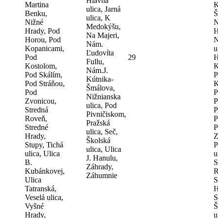
Hlavná
Martina
K
ulica, Jarná
Benku,
Š
ulica, K
Nižné
N
Medokýšu,
Hrady, Pod
H
Na Majeri,
Horou, Pod
N
Nám.
Kopanicami,
u
Ľudovíta
Pod
29
H
Fullu,
Kostolom,
K
Nám.J.
Pod Skálím,
P
Kútnika-
Pod Stráňou,
K
Šmálova,
Pod
P
Nižnianska
Zvonicou,
P
ulica, Pod
Stredná
P
Pivničiskom,
Roveň,
P
Pražská
Stredné
P
ulica, Seč,
Hrady,
Z
Školská
Stupy, Tichá
P
ulica, Ulica
ulica, Ulica
u
J. Hanulu,
B.
S
Záhrady,
Kubánkovej,
R
Záhumnie
Ulica
S
Tatranská,
H
Veselá ulica,
S
Vyšné
Š
Hrady,
u