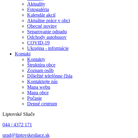
Aktuality
Fotogaléria
Kalendár akcií
Aktuálne práce v obci
Obecné noviny
Separovanie odpadu
Odchody autobusov
COVID-19
Ukrajina - informácie
Kontakt
Kontakty
Štruktúra obce
Zoznam osôb
Dôležité telefónne čísla
Kontaktujte nás
Mapa webu
Mapa obce
Počasie
Denné centrum
Liptovské Sliače
044 / 4372 171
urad@liptovskesliace.sk