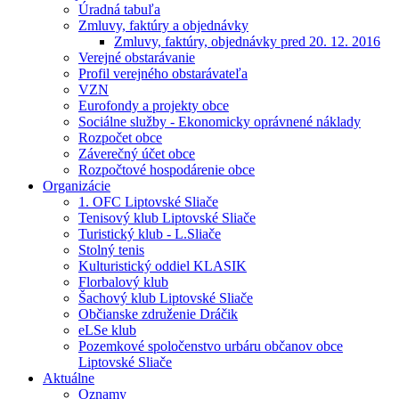
Úradná tabuľa
Zmluvy, faktúry a objednávky
Zmluvy, faktúry, objednávky pred 20. 12. 2016
Verejné obstarávanie
Profil verejného obstarávateľa
VZN
Eurofondy a projekty obce
Sociálne služby - Ekonomicky oprávnené náklady
Rozpočet obce
Záverečný účet obce
Rozpočtové hospodárenie obce
Organizácie
1. OFC Liptovské Sliače
Tenisový klub Liptovské Sliače
Turistický klub - L.Sliače
Stolný tenis
Kulturistický oddiel KLASIK
Florbalový klub
Šachový klub Liptovské Sliače
Občianske združenie Dráčik
eLSe klub
Pozemkové spoločenstvo urbáru občanov obce
Liptovské Sliače
Aktuálne
Oznamy