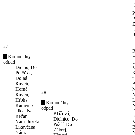
D
D
P
P
Z
D
R
H
u
27
R
Komunálny
H
odpad
u
Dielno, Do
M
Potôčka,
K
Dolná
u
Roveň,
B
Horná
M
28
Roveň,
N
Hrbky,
L
Komunálny
Kamenná
N
odpad
ulica, Na
Ľ
Blážová,
Bežan,
F
Dielnice, Do
Nám. Jozefa
M
Pažíť, Do
Likavčana,
B
Zúbrej,
Nám.
N