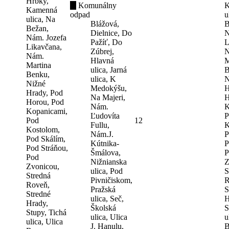
Hrbky,
Komunálny
K
Kamenná
odpad
u
ulica, Na
Blážová,
B
Bežan,
Dielnice, Do
N
Nám. Jozefa
Pažíť, Do
L
Likavčana,
Zúbrej,
N
Nám.
Hlavná
M
Martina
ulica, Jarná
B
Benku,
ulica, K
N
Nižné
Medokýšu,
H
Hrady, Pod
Na Majeri,
H
Horou, Pod
Nám.
K
Kopanicami,
Ľudovíta
P
Pod
12
Fullu,
K
Kostolom,
Nám.J.
P
Pod Skálím,
Kútnika-
P
Pod Stráňou,
Šmálova,
P
Pod
Nižnianska
Z
Zvonicou,
ulica, Pod
S
Stredná
Pivničiskom,
R
Roveň,
Pražská
S
Stredné
ulica, Seč,
H
Hrady,
Školská
S
Stupy, Tichá
ulica, Ulica
u
ulica, Ulica
J. Hanulu,
B