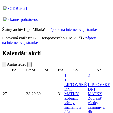
Štátny archív Lipt. Mikuláš -
nájdete
na
internetovej
stránke
Liptovská knižnica G.F.Belopotockého L.Mikuláš -
nájdete
na internetovej stránke
Kalendár akcií
August
2026
Po
Ut
St
Št
Pia
So
Ne
1
2
1
1
LIPTOVSKÉ
LIPTOVSKÉ
DNI
DNI
27
28
29
30
31
MATKY
MATKY
Zobraziť
Zobraziť
všetky
všetky
záznamy z
záznamy z
dňa
dňa