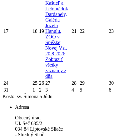
Kaštieľ a
Letohrádok
Dardanely,
Galéria
Jozefa
17
18
19
Hanulu,
21
22
23
ZOO v
Spišskej
Novej Vsi,
20.8.2026
Zobraziť
všetky
záznamy z
dňa
24
25
26
27
28
29
30
31
1
2
3
4
5
6
Kostol sv. Šimona a Júdu
Adresa
Obecný úrad
Ul. Seč 635/2
034 84 Liptovské Sliače
- Stredný Sliač