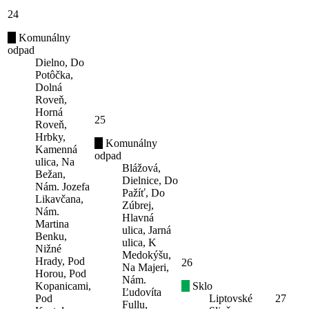
24
Komunálny
odpad
Dielno, Do
Potôčka,
Dolná
Roveň,
Horná
25
Roveň,
Hrbky,
Komunálny
Kamenná
odpad
ulica, Na
Blážová,
Bežan,
Dielnice, Do
Nám. Jozefa
Pažíť, Do
Likavčana,
Zúbrej,
Nám.
Hlavná
Martina
ulica, Jarná
Benku,
ulica, K
Nižné
Medokýšu,
Hrady, Pod
26
Na Majeri,
Horou, Pod
Nám.
Kopanicami,
Sklo
Ľudovíta
Pod
Liptovské
27
Fullu,