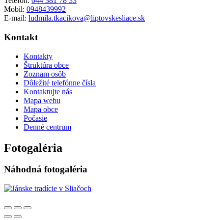
Telefón:
044 381 78 33
Mobil:
0948439992
E-mail:
ludmila.tkacikova@liptovskesliace.sk
Kontakt
Kontakty
Štruktúra obce
Zoznam osôb
Dôležité telefónne čísla
Kontaktujte nás
Mapa webu
Mapa obce
Počasie
Denné centrum
Fotogaléria
Náhodná fotogaléria