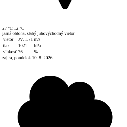
27 °C
12 °C
jasná obloha, slabý juhovýchodný vietor
vietor
JV, 1.71
m/s
tlak
1021
hPa
vlhkosť
36
%
zajtra, pondelok 10. 8. 2026