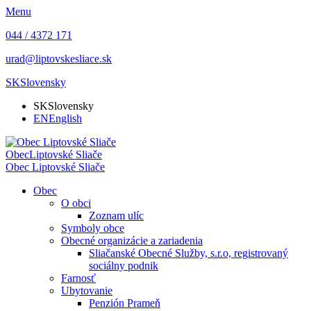
Menu
044 / 4372 171
urad@liptovskesliace.sk
SK
Slovensky
SK
Slovensky
EN
English
Obec
Liptovské Sliače
Obec
Liptovské Sliače
Obec
O obci
Zoznam ulíc
Symboly obce
Obecné organizácie a zariadenia
Sliačanské Obecné Služby, s.r.o, registrovaný
sociálny podnik
Farnosť
Ubytovanie
Penzión Prameň