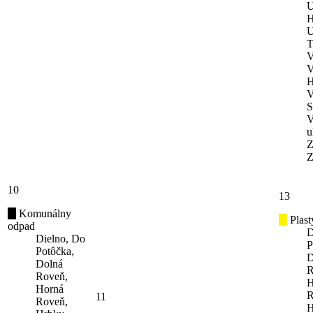
U
H
U
T
V
V
H
V
S
V
u
Z
Z
10
13
Komunálny
Plast
odpad
D
Dielno, Do
P
Potôčka,
D
Dolná
R
Roveň,
H
Horná
R
11
Roveň,
H