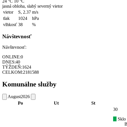
24 °C
10 °C
jasná obloha, slabý severný vietor
vietor
S, 2.37
m/s
tlak
1024
hPa
vlhkosť
38
%
Návštevnosť
Návštevnosť:
ONLINE:
0
DNES:
40
TÝŽDEŇ:
1624
CELKOM:
2181588
Komunálne služby
August
2026
Po
Ut
St
30
Sklo
B