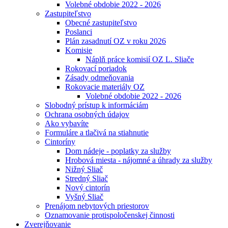
Volebné obdobie 2022 - 2026
Zastupiteľstvo
Obecné zastupiteľstvo
Poslanci
Plán zasadnutí OZ v roku 2026
Komisie
Náplň práce komisií OZ L. Sliače
Rokovací poriadok
Zásady odmeňovania
Rokovacie materiály OZ
Volebné obdobie 2022 - 2026
Slobodný prístup k informáciám
Ochrana osobných údajov
Ako vybavíte
Formuláre a tlačivá na stiahnutie
Cintoríny
Dom nádeje - poplatky za služby
Hrobová miesta - nájomné a úhrady za služby
Nižný Sliač
Stredný Sliač
Nový cintorín
Vyšný Sliač
Prenájom nebytových priestorov
Oznamovanie protispoločenskej činnosti
Zverejňovanie