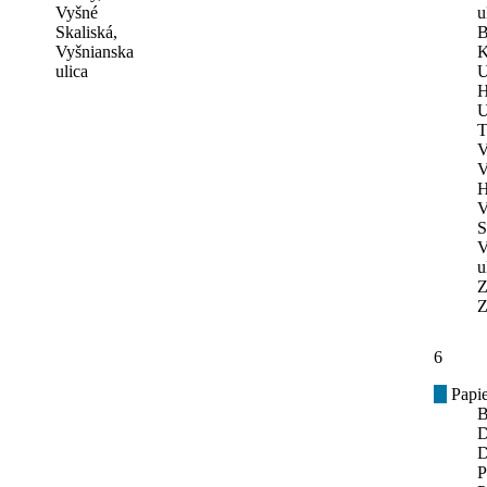
Vyšné
u
Skaliská,
B
Vyšnianska
K
ulica
U
H
U
T
V
V
H
V
S
V
u
Z
Z
6
Papie
B
D
D
P