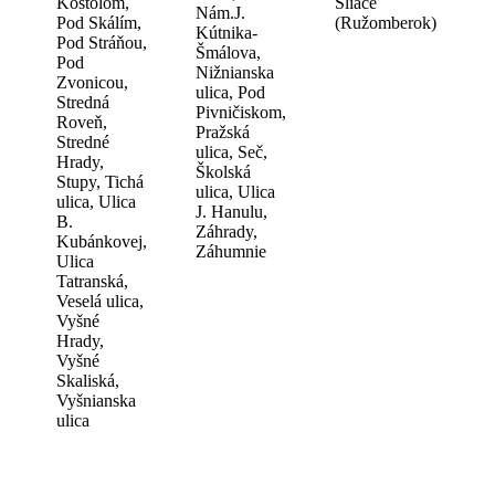
Kostolom,
Sliače
Nám.J.
Pod Skálím,
(Ružomberok)
Kútnika-
Pod Stráňou,
Šmálova,
Pod
Nižnianska
Zvonicou,
ulica, Pod
Stredná
Pivničiskom,
Roveň,
Pražská
Stredné
ulica, Seč,
Hrady,
Školská
Stupy, Tichá
ulica, Ulica
ulica, Ulica
J. Hanulu,
B.
Záhrady,
Kubánkovej,
Záhumnie
Ulica
Tatranská,
Veselá ulica,
Vyšné
Hrady,
Vyšné
Skaliská,
Vyšnianska
ulica