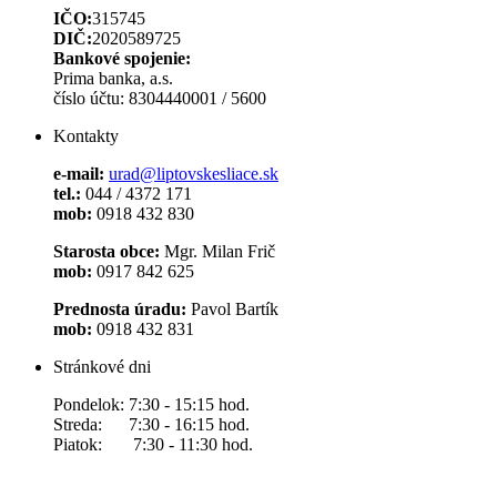
IČO:
315745
DIČ:
2020589725
Bankové spojenie:
Prima banka, a.s.
číslo účtu: 8304440001 / 5600
Kontakty
e-mail:
urad@liptovskesliace.sk
tel.:
044 / 4372 171
mob:
0918 432 830
Starosta obce:
Mgr. Milan Frič
mob:
0917 842 625
Prednosta úradu:
Pavol Bartík
mob:
0918 432 831
Stránkové dni
Pondelok: 7:30 - 15:15 hod.
Streda: 7:30 - 16:15 hod.
Piatok: 7:30 - 11:30 hod.