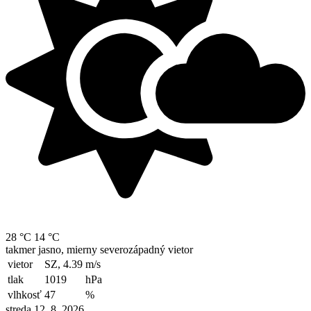
28 °C
14 °C
takmer jasno, mierny severozápadný vietor
vietor
SZ, 4.39
m/s
tlak
1019
hPa
vlhkosť
47
%
streda 12. 8. 2026