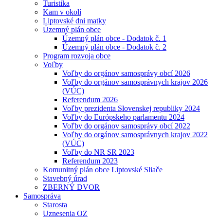
Turistika
Kam v okolí
Liptovské dni matky
Územný plán obce
Územný plán obce - Dodatok č. 1
Územný plán obce - Dodatok č. 2
Program rozvoja obce
Voľby
Voľby do orgánov samosprávy obcí 2026
Voľby do orgánov samosprávnych krajov 2026
(VÚC)
Referendum 2026
Voľby prezidenta Slovenskej republiky 2024
Voľby do Európskeho parlamentu 2024
Voľby do orgánov samosprávy obcí 2022
Voľby do orgánov samosprávnych krajov 2022
(VÚC)
Voľby do NR SR 2023
Referendum 2023
Komunitný plán obce Liptovské Sliače
Stavebný úrad
ZBERNÝ DVOR
Samospráva
Starosta
Uznesenia OZ