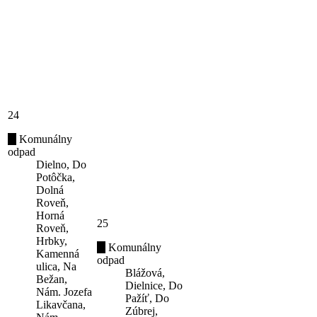
24
Komunálny
odpad
Dielno, Do
Potôčka,
Dolná
Roveň,
Horná
25
Roveň,
Hrbky,
Komunálny
Kamenná
odpad
ulica, Na
Blážová,
Bežan,
Dielnice, Do
Nám. Jozefa
Pažíť, Do
Likavčana,
Zúbrej,