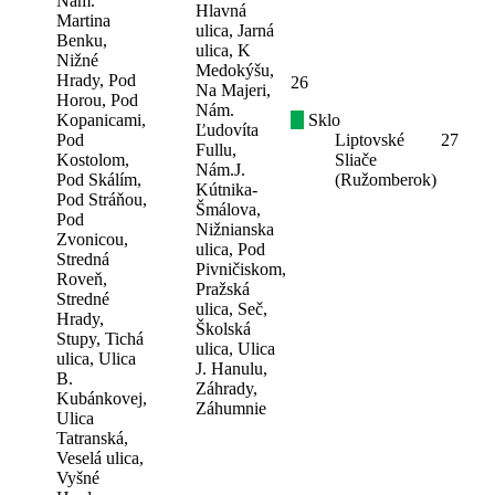
Nám.
Hlavná
Martina
ulica, Jarná
Benku,
ulica, K
Nižné
Medokýšu,
Hrady, Pod
26
Na Majeri,
Horou, Pod
Nám.
Kopanicami,
Sklo
Ľudovíta
Pod
Liptovské
27
Fullu,
Kostolom,
Sliače
Nám.J.
Pod Skálím,
(Ružomberok)
Kútnika-
Pod Stráňou,
Šmálova,
Pod
Nižnianska
Zvonicou,
ulica, Pod
Stredná
Pivničiskom,
Roveň,
Pražská
Stredné
ulica, Seč,
Hrady,
Školská
Stupy, Tichá
ulica, Ulica
ulica, Ulica
J. Hanulu,
B.
Záhrady,
Kubánkovej,
Záhumnie
Ulica
Tatranská,
Veselá ulica,
Vyšné