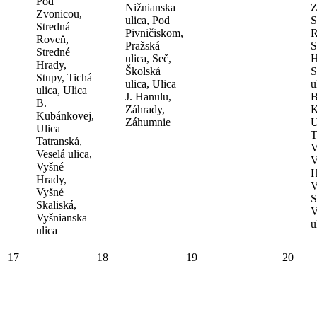
Pod
Nižnianska
Z
Zvonicou,
ulica, Pod
S
Stredná
Pivničiskom,
R
Roveň,
Pražská
S
Stredné
ulica, Seč,
H
Hrady,
Školská
S
Stupy, Tichá
ulica, Ulica
u
ulica, Ulica
J. Hanulu,
B
B.
Záhrady,
K
Kubánkovej,
Záhumnie
U
Ulica
T
Tatranská,
V
Veselá ulica,
V
Vyšné
H
Hrady,
V
Vyšné
S
Skaliská,
V
Vyšnianska
u
ulica
17
18
19
20