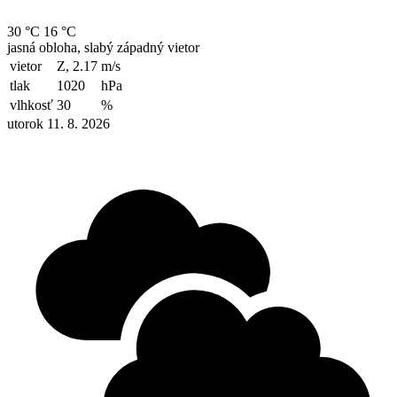
30 °C
16 °C
jasná obloha, slabý západný vietor
vietor
Z, 2.17
m/s
tlak
1020
hPa
vlhkosť
30
%
utorok 11. 8. 2026