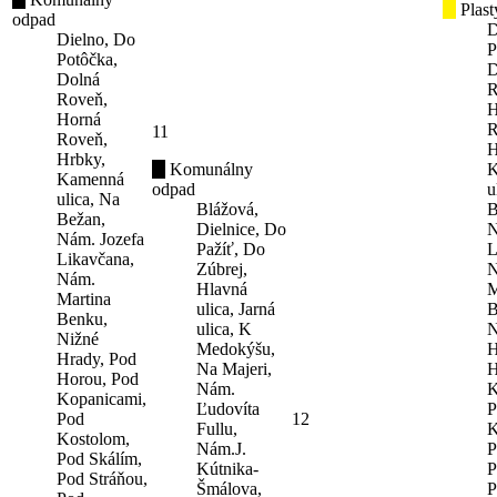
Plast
odpad
D
Dielno, Do
P
Potôčka,
D
Dolná
R
Roveň,
H
Horná
R
11
Roveň,
H
Hrbky,
Komunálny
K
Kamenná
odpad
u
ulica, Na
Blážová,
B
Bežan,
Dielnice, Do
N
Nám. Jozefa
Pažíť, Do
L
Likavčana,
Zúbrej,
N
Nám.
Hlavná
M
Martina
ulica, Jarná
B
Benku,
ulica, K
N
Nižné
Medokýšu,
H
Hrady, Pod
Na Majeri,
H
Horou, Pod
Nám.
K
Kopanicami,
Ľudovíta
P
Pod
12
Fullu,
K
Kostolom,
Nám.J.
P
Pod Skálím,
Kútnika-
P
Pod Stráňou,
Šmálova,
P