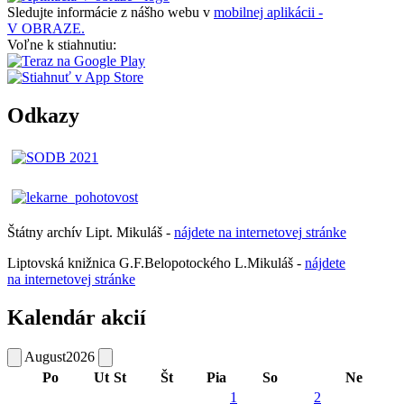
Sledujte informácie z nášho webu v
mobilnej aplikácii -
V OBRAZE.
Voľne k stiahnutiu:
Odkazy
Štátny archív Lipt. Mikuláš -
nájdete
na
internetovej
stránke
Liptovská knižnica G.F.Belopotockého L.Mikuláš -
nájdete
na internetovej stránke
Kalendár akcií
August
2026
Po
Ut
St
Št
Pia
So
Ne
1
2