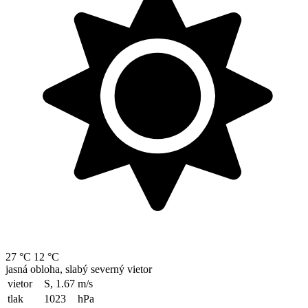
27 °C
12 °C
jasná obloha, slabý severný vietor
vietor
S, 1.67
m/s
tlak
1023
hPa