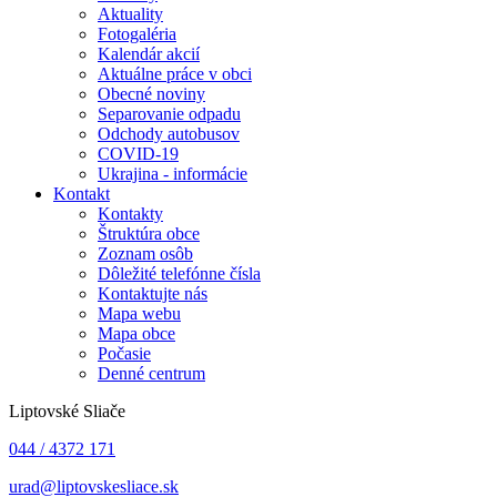
Aktuality
Fotogaléria
Kalendár akcií
Aktuálne práce v obci
Obecné noviny
Separovanie odpadu
Odchody autobusov
COVID-19
Ukrajina - informácie
Kontakt
Kontakty
Štruktúra obce
Zoznam osôb
Dôležité telefónne čísla
Kontaktujte nás
Mapa webu
Mapa obce
Počasie
Denné centrum
Liptovské Sliače
044 / 4372 171
urad@liptovskesliace.sk