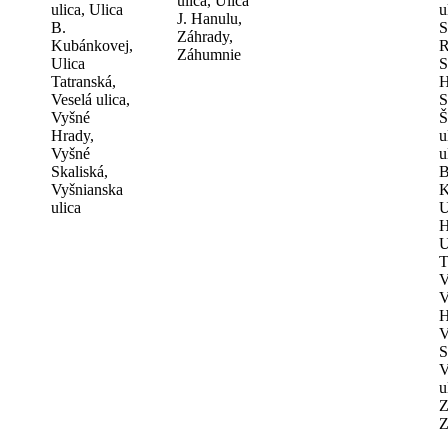
ulica, Ulica
ulica, Ulica
u
J. Hanulu,
B.
S
Záhrady,
Kubánkovej,
R
Záhumnie
Ulica
S
Tatranská,
H
Veselá ulica,
S
Vyšné
Š
Hrady,
u
Vyšné
u
Skaliská,
B
Vyšnianska
K
ulica
U
H
U
T
V
V
H
V
S
V
u
Z
Z