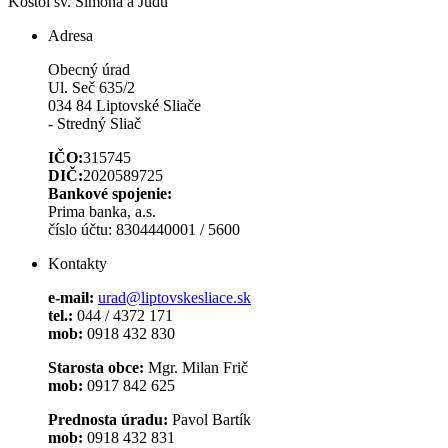
Kostol sv. Šimona a Júdu
Adresa
Obecný úrad
Ul. Seč 635/2
034 84 Liptovské Sliače
- Stredný Sliač
IČO:
315745
DIČ:
2020589725
Bankové spojenie:
Prima banka, a.s.
číslo účtu: 8304440001 / 5600
Kontakty
e-mail:
urad@liptovskesliace.sk
tel.:
044 / 4372 171
mob:
0918 432 830
Starosta obce:
Mgr. Milan Frič
mob:
0917 842 625
Prednosta úradu:
Pavol Bartík
mob:
0918 432 831