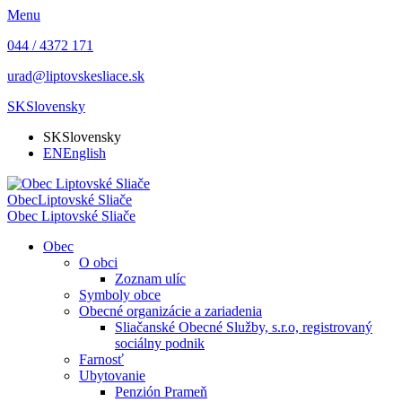
Menu
044 / 4372 171
urad@liptovskesliace.sk
SK
Slovensky
SK
Slovensky
EN
English
Obec
Liptovské Sliače
Obec
Liptovské Sliače
Obec
O obci
Zoznam ulíc
Symboly obce
Obecné organizácie a zariadenia
Sliačanské Obecné Služby, s.r.o, registrovaný
sociálny podnik
Farnosť
Ubytovanie
Penzión Prameň