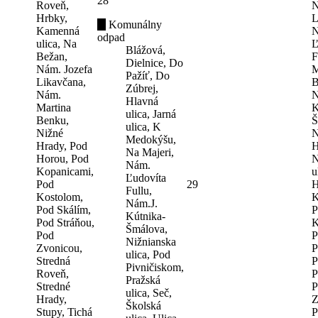
28
Roveň,
N
Hrbky,
L
Komunálny
Kamenná
N
odpad
ulica, Na
Ľ
Blážová,
Bežan,
F
Dielnice, Do
Nám. Jozefa
M
Pažíť, Do
Likavčana,
B
Zúbrej,
Nám.
N
Hlavná
Martina
K
ulica, Jarná
Benku,
Š
ulica, K
Nižné
N
Medokýšu,
Hrady, Pod
H
Na Majeri,
Horou, Pod
N
Nám.
Kopanicami,
u
Ľudovíta
Pod
29
H
Fullu,
Kostolom,
K
Nám.J.
Pod Skálím,
P
Kútnika-
Pod Stráňou,
K
Šmálova,
Pod
P
Nižnianska
Zvonicou,
P
ulica, Pod
Stredná
P
Pivničiskom,
Roveň,
P
Pražská
Stredné
P
ulica, Seč,
Hrady,
Z
Školská
Stupy, Tichá
P