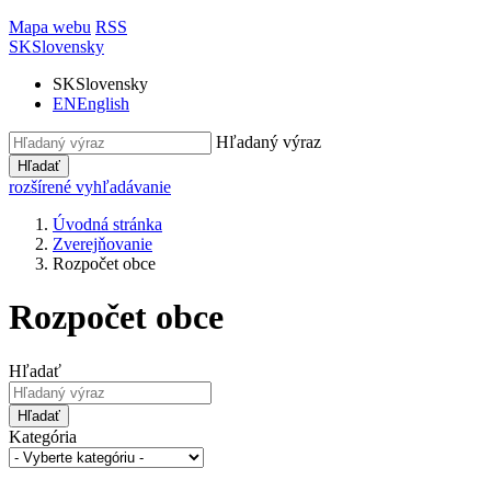
Mapa webu
RSS
SK
Slovensky
SK
Slovensky
EN
English
Hľadaný výraz
Hľadať
rozšírené vyhľadávanie
Úvodná stránka
Zverejňovanie
Rozpočet obce
Rozpočet obce
Hľadať
Hľadať
Kategória