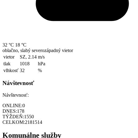
32 °C
18 °C
oblačno, slabý severozápadný vietor
vietor
SZ, 2.14
m/s
tlak
1018
hPa
vlhkosť
32
%
Návštevnosť
Návštevnosť:
ONLINE:
0
DNES:
178
TÝŽDEŇ:
1550
CELKOM:
2181514
Komunálne služby