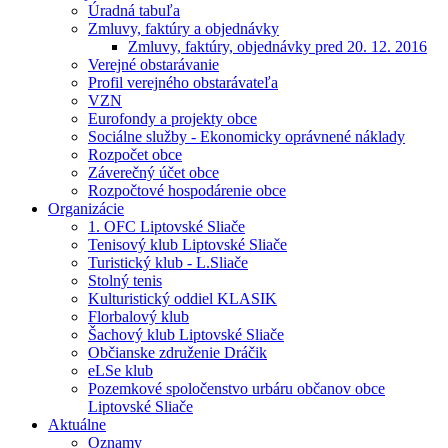
Úradná tabuľa
Zmluvy, faktúry a objednávky
Zmluvy, faktúry, objednávky pred 20. 12. 2016
Verejné obstarávanie
Profil verejného obstarávateľa
VZN
Eurofondy a projekty obce
Sociálne služby - Ekonomicky oprávnené náklady
Rozpočet obce
Záverečný účet obce
Rozpočtové hospodárenie obce
Organizácie
1. OFC Liptovské Sliače
Tenisový klub Liptovské Sliače
Turistický klub - L.Sliače
Stolný tenis
Kulturistický oddiel KLASIK
Florbalový klub
Šachový klub Liptovské Sliače
Občianske združenie Dráčik
eLSe klub
Pozemkové spoločenstvo urbáru občanov obce
Liptovské Sliače
Aktuálne
Oznamy