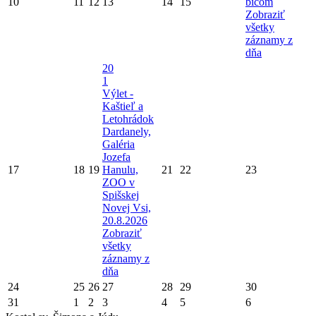
10
11
12
13
14
15
bičom
Zobraziť
všetky
záznamy z
dňa
20
1
Výlet -
Kaštieľ a
Letohrádok
Dardanely,
Galéria
Jozefa
17
18
19
Hanulu,
21
22
23
ZOO v
Spišskej
Novej Vsi,
20.8.2026
Zobraziť
všetky
záznamy z
dňa
24
25
26
27
28
29
30
31
1
2
3
4
5
6