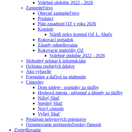
Volebné obdobie 2022 - 2026
Zastupiteľstvo
Obecné zastupiteľstvo
Poslanci
Plán zasadnutí OZ v roku 2026
Komisie
Náplň práce komisií OZ L. Sliače
Rokovací poriadok
Zásady odmeňovania
Rokovacie materiály OZ
Volebné obdobie 2022 - 2026
Slobodný prístup k informáciám
Ochrana osobných údajov
Ako vybavíte
Formuláre a tlačivá na stiahnutie
Cintoríny
Dom nádeje - poplatky za služby
Hrobová miesta - nájomné a úhrady za služby
Nižný Sliač
Stredný Sliač
Nový cintorín
Vyšný Sliač
Prenájom nebytových priestorov
Oznamovanie protispoločenskej činnosti
Zverejňovanie