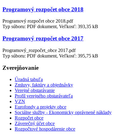
Programový rozpočet obce 2018
Programový rozpočet obce 2018.pdf
Typ súboru: PDF dokument, Veľkosť: 393,35 kB
Programový rozpočet obce 2017
Programový_rozpočet_obce 2017.pdf
Typ súboru: PDF dokument, Veľkosť: 395,75 kB
Zverejňovanie
Úradná tabuľa
Zmluvy, faktúry a objednávky
Verejné obstarávanie
Profil verejného obstarávateľa
VZN
Eurofondy a projekty obce
Sociálne služby - Ekonomicky oprávnené náklady
Rozpočet obce
Záverečný účet obce
Rozpočtové hospodárenie obce