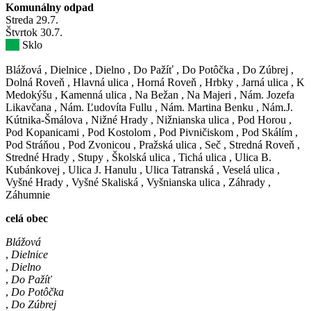
Komunálny odpad
Streda
29
.7.
Štvrtok
30
.7.
Sklo
Blážová
,
Dielnice
,
Dielno
,
Do Pažíť
,
Do Potôčka
,
Do Zúbrej
,
Dolná Roveň
,
Hlavná ulica
,
Horná Roveň
,
Hrbky
,
Jarná ulica
,
K
Medokýšu
,
Kamenná ulica
,
Na Bežan
,
Na Majeri
,
Nám. Jozefa
Likavčana
,
Nám. Ľudovíta Fullu
,
Nám. Martina Benku
,
Nám.J.
Kútnika-Šmálova
,
Nižné Hrady
,
Nižnianska ulica
,
Pod Horou
,
Pod Kopanicami
,
Pod Kostolom
,
Pod Pivničiskom
,
Pod Skálím
,
Pod Stráňou
,
Pod Zvonicou
,
Pražská ulica
,
Seč
,
Stredná Roveň
,
Stredné Hrady
,
Stupy
,
Školská ulica
,
Tichá ulica
,
Ulica B.
Kubánkovej
,
Ulica J. Hanulu
,
Ulica Tatranská
,
Veselá ulica
,
Vyšné Hrady
,
Vyšné Skaliská
,
Vyšnianska ulica
,
Záhrady
,
Záhumnie
celá obec
Blážová
,
Dielnice
,
Dielno
,
Do Pažíť
,
Do Potôčka
,
Do Zúbrej