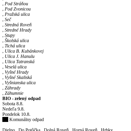
,
Pod Stráňou
,
Pod Zvonicou
,
Pražská ulica
,
Seč
,
Stredná Roveň
,
Stredné Hrady
,
Stupy
,
Školská ulica
,
Tichá ulica
,
Ulica B. Kubánkovej
,
Ulica J. Hanulu
,
Ulica Tatranská
,
Veselá ulica
,
Vyšné Hrady
,
Vyšné Skaliská
,
Vyšnianska ulica
,
Záhrady
,
Záhumnie
BIO - zelený odpad
Sobota
8
.8.
Nedeľa
9
.8.
Pondelok
10
.8.
Komunálny odpad
Dielno
,
Do Potôčka
,
Dolná Roveň
,
Horná Roveň
,
Hrbky
,