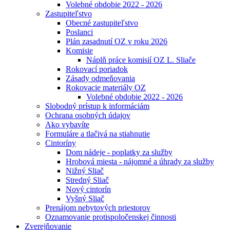
Volebné obdobie 2022 - 2026
Zastupiteľstvo
Obecné zastupiteľstvo
Poslanci
Plán zasadnutí OZ v roku 2026
Komisie
Náplň práce komisií OZ L. Sliače
Rokovací poriadok
Zásady odmeňovania
Rokovacie materiály OZ
Volebné obdobie 2022 - 2026
Slobodný prístup k informáciám
Ochrana osobných údajov
Ako vybavíte
Formuláre a tlačivá na stiahnutie
Cintoríny
Dom nádeje - poplatky za služby
Hrobová miesta - nájomné a úhrady za služby
Nižný Sliač
Stredný Sliač
Nový cintorín
Vyšný Sliač
Prenájom nebytových priestorov
Oznamovanie protispoločenskej činnosti
Zverejňovanie