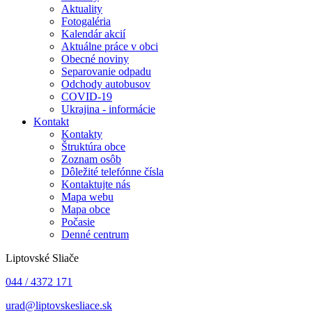
Aktuality
Fotogaléria
Kalendár akcií
Aktuálne práce v obci
Obecné noviny
Separovanie odpadu
Odchody autobusov
COVID-19
Ukrajina - informácie
Kontakt
Kontakty
Štruktúra obce
Zoznam osôb
Dôležité telefónne čísla
Kontaktujte nás
Mapa webu
Mapa obce
Počasie
Denné centrum
Liptovské Sliače
044 / 4372 171
urad@liptovskesliace.sk