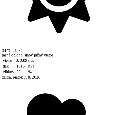
34 °C
21 °C
jasná obloha, slabý južný vietor
vietor
J, 2.08
m/s
tlak
1016
hPa
vlhkosť
22
%
zajtra, piatok 7. 8. 2026