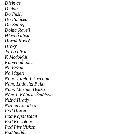
,
Dielnice
,
Dielno
,
Do Pažíť
,
Do Potôčka
,
Do Zúbrej
,
Dolná Roveň
,
Hlavná ulica
,
Horná Roveň
,
Hrbky
,
Jarná ulica
,
K Medokýšu
,
Kamenná ulica
,
Na Bežan
,
Na Majeri
,
Nám. Jozefa Likavčana
,
Nám. Ľudovíta Fullu
,
Nám. Martina Benku
,
Nám.J. Kútnika-Šmálova
,
Nižné Hrady
,
Nižnianska ulica
,
Pod Horou
,
Pod Kopanicami
,
Pod Kostolom
,
Pod Pivničiskom
,
Pod Skálím