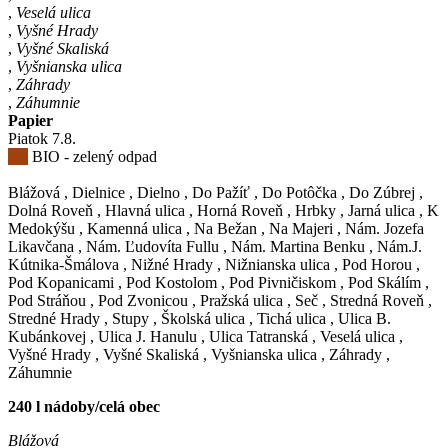
,
Veselá ulica
,
Vyšné Hrady
,
Vyšné Skaliská
,
Vyšnianska ulica
,
Záhrady
,
Záhumnie
Papier
Piatok
7
.8.
BIO - zelený odpad
Blážová
,
Dielnice
,
Dielno
,
Do Pažíť
,
Do Potôčka
,
Do Zúbrej
,
Dolná Roveň
,
Hlavná ulica
,
Horná Roveň
,
Hrbky
,
Jarná ulica
,
K
Medokýšu
,
Kamenná ulica
,
Na Bežan
,
Na Majeri
,
Nám. Jozefa
Likavčana
,
Nám. Ľudovíta Fullu
,
Nám. Martina Benku
,
Nám.J.
Kútnika-Šmálova
,
Nižné Hrady
,
Nižnianska ulica
,
Pod Horou
,
Pod Kopanicami
,
Pod Kostolom
,
Pod Pivničiskom
,
Pod Skálím
,
Pod Stráňou
,
Pod Zvonicou
,
Pražská ulica
,
Seč
,
Stredná Roveň
,
Stredné Hrady
,
Stupy
,
Školská ulica
,
Tichá ulica
,
Ulica B.
Kubánkovej
,
Ulica J. Hanulu
,
Ulica Tatranská
,
Veselá ulica
,
Vyšné Hrady
,
Vyšné Skaliská
,
Vyšnianska ulica
,
Záhrady
,
Záhumnie
240 l nádoby/celá obec
Blážová