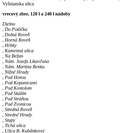
Vyšnianska ulica
vrecový zber, 120 l a 240 l nádoby
Dielno
,
Do Potôčka
,
Dolná Roveň
,
Horná Roveň
,
Hrbky
,
Kamenná ulica
,
Na Bežan
,
Nám. Jozefa Likavčana
,
Nám. Martina Benku
,
Nižné Hrady
,
Pod Horou
,
Pod Kopanicami
,
Pod Kostolom
,
Pod Skálím
,
Pod Stráňou
,
Pod Zvonicou
,
Stredná Roveň
,
Stredné Hrady
,
Stupy
,
Tichá ulica
,
Ulica B. Kubánkovej