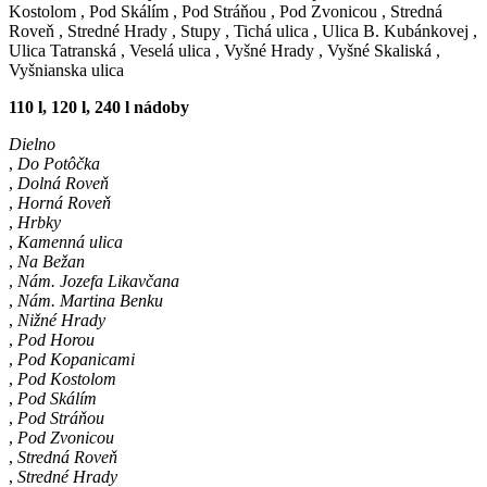
Kostolom
,
Pod Skálím
,
Pod Stráňou
,
Pod Zvonicou
,
Stredná
Roveň
,
Stredné Hrady
,
Stupy
,
Tichá ulica
,
Ulica B. Kubánkovej
,
Ulica Tatranská
,
Veselá ulica
,
Vyšné Hrady
,
Vyšné Skaliská
,
Vyšnianska ulica
110 l, 120 l, 240 l nádoby
Dielno
,
Do Potôčka
,
Dolná Roveň
,
Horná Roveň
,
Hrbky
,
Kamenná ulica
,
Na Bežan
,
Nám. Jozefa Likavčana
,
Nám. Martina Benku
,
Nižné Hrady
,
Pod Horou
,
Pod Kopanicami
,
Pod Kostolom
,
Pod Skálím
,
Pod Stráňou
,
Pod Zvonicou
,
Stredná Roveň
,
Stredné Hrady