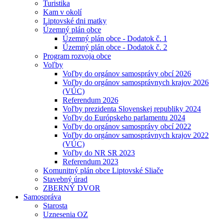
Turistika
Kam v okolí
Liptovské dni matky
Územný plán obce
Územný plán obce - Dodatok č. 1
Územný plán obce - Dodatok č. 2
Program rozvoja obce
Voľby
Voľby do orgánov samosprávy obcí 2026
Voľby do orgánov samosprávnych krajov 2026
(VÚC)
Referendum 2026
Voľby prezidenta Slovenskej republiky 2024
Voľby do Európskeho parlamentu 2024
Voľby do orgánov samosprávy obcí 2022
Voľby do orgánov samosprávnych krajov 2022
(VÚC)
Voľby do NR SR 2023
Referendum 2023
Komunitný plán obce Liptovské Sliače
Stavebný úrad
ZBERNÝ DVOR
Samospráva
Starosta
Uznesenia OZ