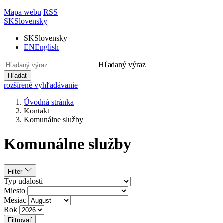
Mapa webu
RSS
SK
Slovensky
SK
Slovensky
EN
English
Hľadaný výraz
Hľadať
rozšírené vyhľadávanie
Úvodná stránka
Kontakt
Komunálne služby
Komunálne služby
Filter
Typ udalosti
Miesto
Mesiac
Rok
Filtrovať