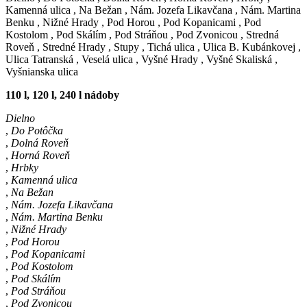
Kamenná ulica
,
Na Bežan
,
Nám. Jozefa Likavčana
,
Nám. Martina
Benku
,
Nižné Hrady
,
Pod Horou
,
Pod Kopanicami
,
Pod
Kostolom
,
Pod Skálím
,
Pod Stráňou
,
Pod Zvonicou
,
Stredná
Roveň
,
Stredné Hrady
,
Stupy
,
Tichá ulica
,
Ulica B. Kubánkovej
,
Ulica Tatranská
,
Veselá ulica
,
Vyšné Hrady
,
Vyšné Skaliská
,
Vyšnianska ulica
110 l, 120 l, 240 l nádoby
Dielno
,
Do Potôčka
,
Dolná Roveň
,
Horná Roveň
,
Hrbky
,
Kamenná ulica
,
Na Bežan
,
Nám. Jozefa Likavčana
,
Nám. Martina Benku
,
Nižné Hrady
,
Pod Horou
,
Pod Kopanicami
,
Pod Kostolom
,
Pod Skálím
,
Pod Stráňou
,
Pod Zvonicou