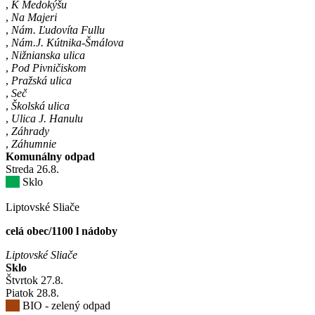
,
K Medokýšu
,
Na Majeri
,
Nám. Ľudovíta Fullu
,
Nám.J. Kútnika-Šmálova
,
Nižnianska ulica
,
Pod Pivničiskom
,
Pražská ulica
,
Seč
,
Školská ulica
,
Ulica J. Hanulu
,
Záhrady
,
Záhumnie
Komunálny odpad
Streda
26
.8.
Sklo
Liptovské Sliače
celá obec/1100 l nádoby
Liptovské Sliače
Sklo
Štvrtok
27
.8.
Piatok
28
.8.
BIO - zelený odpad