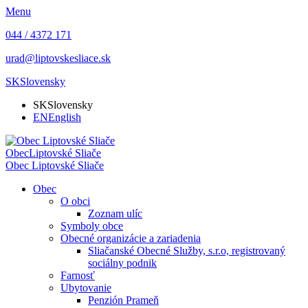
Menu
044 / 4372 171
urad@liptovskesliace.sk
SK
Slovensky
SK
Slovensky
EN
English
Obec
Liptovské Sliače
Obec
Liptovské Sliače
Obec
O obci
Zoznam ulíc
Symboly obce
Obecné organizácie a zariadenia
Sliačanské Obecné Služby, s.r.o, registrovaný
sociálny podnik
Farnosť
Ubytovanie
Penzión Prameň