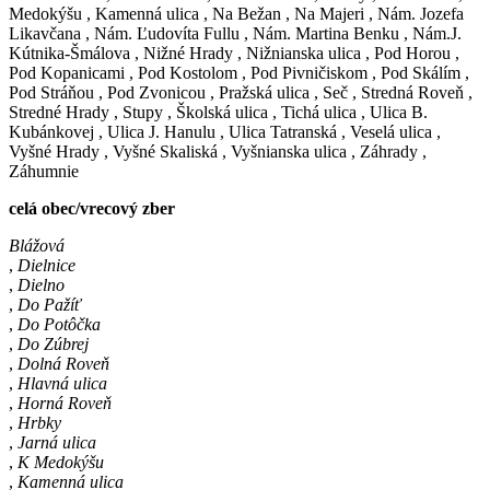
Medokýšu
,
Kamenná ulica
,
Na Bežan
,
Na Majeri
,
Nám. Jozefa
Likavčana
,
Nám. Ľudovíta Fullu
,
Nám. Martina Benku
,
Nám.J.
Kútnika-Šmálova
,
Nižné Hrady
,
Nižnianska ulica
,
Pod Horou
,
Pod Kopanicami
,
Pod Kostolom
,
Pod Pivničiskom
,
Pod Skálím
,
Pod Stráňou
,
Pod Zvonicou
,
Pražská ulica
,
Seč
,
Stredná Roveň
,
Stredné Hrady
,
Stupy
,
Školská ulica
,
Tichá ulica
,
Ulica B.
Kubánkovej
,
Ulica J. Hanulu
,
Ulica Tatranská
,
Veselá ulica
,
Vyšné Hrady
,
Vyšné Skaliská
,
Vyšnianska ulica
,
Záhrady
,
Záhumnie
celá obec/vrecový zber
Blážová
,
Dielnice
,
Dielno
,
Do Pažíť
,
Do Potôčka
,
Do Zúbrej
,
Dolná Roveň
,
Hlavná ulica
,
Horná Roveň
,
Hrbky
,
Jarná ulica
,
K Medokýšu
,
Kamenná ulica