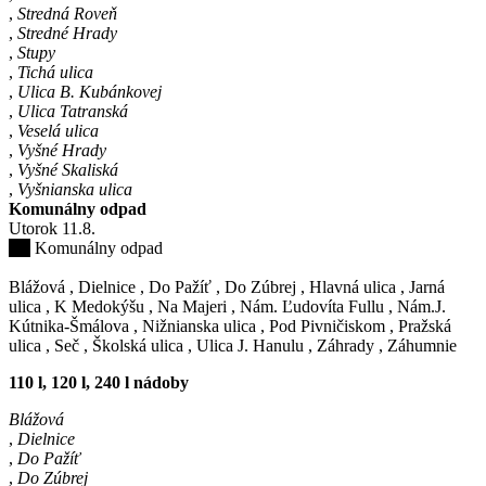
,
Stredná Roveň
,
Stredné Hrady
,
Stupy
,
Tichá ulica
,
Ulica B. Kubánkovej
,
Ulica Tatranská
,
Veselá ulica
,
Vyšné Hrady
,
Vyšné Skaliská
,
Vyšnianska ulica
Komunálny odpad
Utorok
11
.8.
Komunálny odpad
Blážová
,
Dielnice
,
Do Pažíť
,
Do Zúbrej
,
Hlavná ulica
,
Jarná
ulica
,
K Medokýšu
,
Na Majeri
,
Nám. Ľudovíta Fullu
,
Nám.J.
Kútnika-Šmálova
,
Nižnianska ulica
,
Pod Pivničiskom
,
Pražská
ulica
,
Seč
,
Školská ulica
,
Ulica J. Hanulu
,
Záhrady
,
Záhumnie
110 l, 120 l, 240 l nádoby
Blážová
,
Dielnice
,
Do Pažíť
,
Do Zúbrej