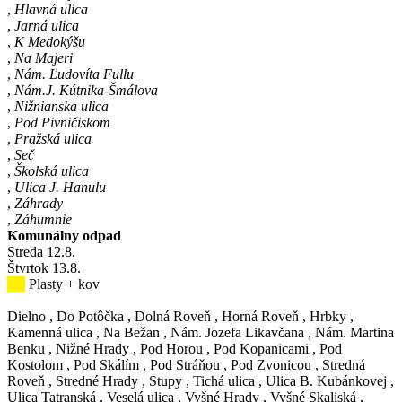
,
Hlavná ulica
,
Jarná ulica
,
K Medokýšu
,
Na Majeri
,
Nám. Ľudovíta Fullu
,
Nám.J. Kútnika-Šmálova
,
Nižnianska ulica
,
Pod Pivničiskom
,
Pražská ulica
,
Seč
,
Školská ulica
,
Ulica J. Hanulu
,
Záhrady
,
Záhumnie
Komunálny odpad
Streda
12
.8.
Štvrtok
13
.8.
Plasty + kov
Dielno
,
Do Potôčka
,
Dolná Roveň
,
Horná Roveň
,
Hrbky
,
Kamenná ulica
,
Na Bežan
,
Nám. Jozefa Likavčana
,
Nám. Martina
Benku
,
Nižné Hrady
,
Pod Horou
,
Pod Kopanicami
,
Pod
Kostolom
,
Pod Skálím
,
Pod Stráňou
,
Pod Zvonicou
,
Stredná
Roveň
,
Stredné Hrady
,
Stupy
,
Tichá ulica
,
Ulica B. Kubánkovej
,
Ulica Tatranská
,
Veselá ulica
,
Vyšné Hrady
,
Vyšné Skaliská
,