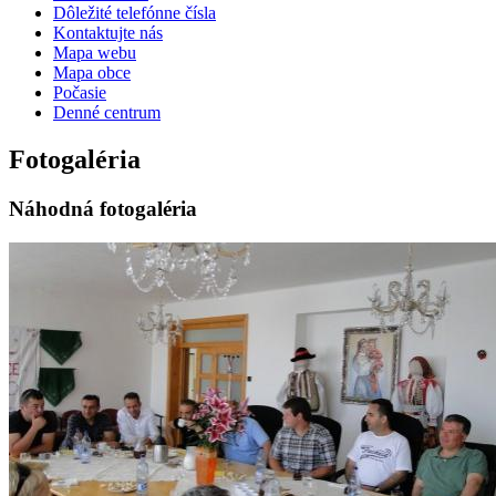
Dôležité telefónne čísla
Kontaktujte nás
Mapa webu
Mapa obce
Počasie
Denné centrum
Fotogaléria
Náhodná fotogaléria