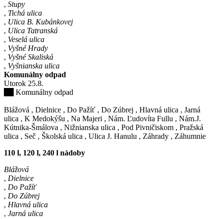
,
Stupy
,
Tichá ulica
,
Ulica B. Kubánkovej
,
Ulica Tatranská
,
Veselá ulica
,
Vyšné Hrady
,
Vyšné Skaliská
,
Vyšnianska ulica
Komunálny odpad
Utorok
25
.8.
Komunálny odpad
Blážová
,
Dielnice
,
Do Pažíť
,
Do Zúbrej
,
Hlavná ulica
,
Jarná
ulica
,
K Medokýšu
,
Na Majeri
,
Nám. Ľudovíta Fullu
,
Nám.J.
Kútnika-Šmálova
,
Nižnianska ulica
,
Pod Pivničiskom
,
Pražská
ulica
,
Seč
,
Školská ulica
,
Ulica J. Hanulu
,
Záhrady
,
Záhumnie
110 l, 120 l, 240 l nádoby
Blážová
,
Dielnice
,
Do Pažíť
,
Do Zúbrej
,
Hlavná ulica
,
Jarná ulica