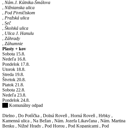
,
Nám.J. Kútnika-Šmálova
,
Nižnianska ulica
,
Pod Pivničiskom
,
Pražská ulica
,
Seč
,
Školská ulica
,
Ulica J. Hanulu
,
Záhrady
,
Záhumnie
Plasty + kov
Sobota
15
.8.
Nedeľa
16
.8.
Pondelok
17
.8.
Utorok
18
.8.
Streda
19
.8.
Štvrtok
20
.8.
Piatok
21
.8.
Sobota
22
.8.
Nedeľa
23
.8.
Pondelok
24
.8.
Komunálny odpad
Dielno
,
Do Potôčka
,
Dolná Roveň
,
Horná Roveň
,
Hrbky
,
Kamenná ulica
,
Na Bežan
,
Nám. Jozefa Likavčana
,
Nám. Martina
Benku
,
Nižné Hrady
,
Pod Horou
,
Pod Kopanicami
,
Pod