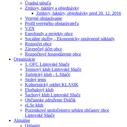
Úradná tabuľa
Zmluvy, faktúry a objednávky
Zmluvy, faktúry, objednávky pred 20. 12. 2016
Verejné obstarávanie
Profil verejného obstarávateľa
VZN
Eurofondy a projekty obce
Sociálne služby - Ekonomicky oprávnené náklady
Rozpočet obce
Záverečný účet obce
Rozpočtové hospodárenie obce
Organizácie
1. OFC Liptovské Sliače
Tenisový klub Liptovské Sliače
Turistický klub - L.Sliače
Stolný tenis
Kulturistický oddiel KLASIK
Florbalový klub
Šachový klub Liptovské Sliače
Občianske združenie Dráčik
eLSe klub
Pozemkové spoločenstvo urbáru občanov obce
Liptovské Sliače
Aktuálne
Oznamy