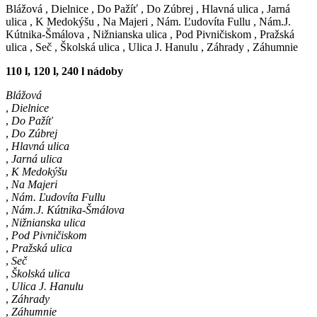
Blážová
,
Dielnice
,
Do Pažíť
,
Do Zúbrej
,
Hlavná ulica
,
Jarná
ulica
,
K Medokýšu
,
Na Majeri
,
Nám. Ľudovíta Fullu
,
Nám.J.
Kútnika-Šmálova
,
Nižnianska ulica
,
Pod Pivničiskom
,
Pražská
ulica
,
Seč
,
Školská ulica
,
Ulica J. Hanulu
,
Záhrady
,
Záhumnie
110 l, 120 l, 240 l nádoby
Blážová
,
Dielnice
,
Do Pažíť
,
Do Zúbrej
,
Hlavná ulica
,
Jarná ulica
,
K Medokýšu
,
Na Majeri
,
Nám. Ľudovíta Fullu
,
Nám.J. Kútnika-Šmálova
,
Nižnianska ulica
,
Pod Pivničiskom
,
Pražská ulica
,
Seč
,
Školská ulica
,
Ulica J. Hanulu
,
Záhrady
,
Záhumnie