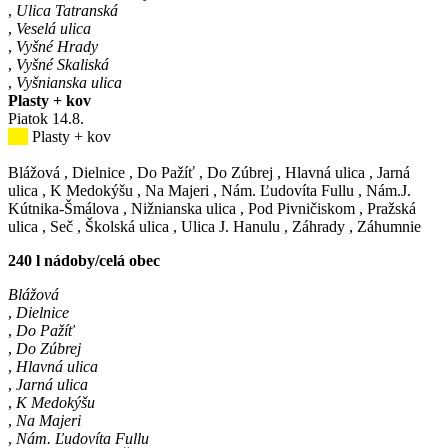
,
Ulica Tatranská
,
Veselá ulica
,
Vyšné Hrady
,
Vyšné Skaliská
,
Vyšnianska ulica
Plasty + kov
Piatok
14
.8.
Plasty + kov
Blážová
,
Dielnice
,
Do Pažíť
,
Do Zúbrej
,
Hlavná ulica
,
Jarná
ulica
,
K Medokýšu
,
Na Majeri
,
Nám. Ľudovíta Fullu
,
Nám.J.
Kútnika-Šmálova
,
Nižnianska ulica
,
Pod Pivničiskom
,
Pražská
ulica
,
Seč
,
Školská ulica
,
Ulica J. Hanulu
,
Záhrady
,
Záhumnie
240 l nádoby/celá obec
Blážová
,
Dielnice
,
Do Pažíť
,
Do Zúbrej
,
Hlavná ulica
,
Jarná ulica
,
K Medokýšu
,
Na Majeri
,
Nám. Ľudovíta Fullu