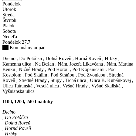
Pondelok
Utorok
Streda
Štvrtok
Piatok
Sobota
Nedeľa
Pondelok
27
.7.
Komunálny odpad
Dielno
,
Do Potôčka
,
Dolná Roveň
,
Horná Roveň
,
Hrbky
,
Kamenná ulica
,
Na Bežan
,
Nám. Jozefa Likavčana
,
Nám. Martina
Benku
,
Nižné Hrady
,
Pod Horou
,
Pod Kopanicami
,
Pod
Kostolom
,
Pod Skálím
,
Pod Stráňou
,
Pod Zvonicou
,
Stredná
Roveň
,
Stredné Hrady
,
Stupy
,
Tichá ulica
,
Ulica B. Kubánkovej
,
Ulica Tatranská
,
Veselá ulica
,
Vyšné Hrady
,
Vyšné Skaliská
,
Vyšnianska ulica
110 l, 120 l, 240 l nádoby
Dielno
,
Do Potôčka
,
Dolná Roveň
,
Horná Roveň
,
Hrbky