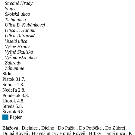
,
Stredné Hrady
,
Stupy
,
Školská ulica
,
Tichá ulica
,
Ulica B. Kubánkovej
,
Ulica J. Hanulu
,
Ulica Tatranská
,
Veselá ulica
,
Vyšné Hrady
,
Vyšné Skaliská
,
Vyšnianska ulica
,
Záhrady
,
Záhumnie
Sklo
Piatok
31
.7.
Sobota
1
.8.
Nedeľa
2
.8.
Pondelok
3
.8.
Utorok
4
.8.
Streda
5
.8.
Štvrtok
6
.8.
Papier
Blážová
,
Dielnice
,
Dielno
,
Do Pažíť
,
Do Potôčka
,
Do Zúbrej
,
Dolná Roveň
,
Hlavná ulica
,
Horná Roveň
,
Hrbky
,
Jarná ulica
,
K