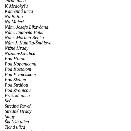
,
Jarná ulica
,
K Medokýšu
,
Kamenná ulica
,
Na Bežan
,
Na Majeri
,
Nám. Jozefa Likavčana
,
Nám. Ľudovíta Fullu
,
Nám. Martina Benku
,
Nám.J. Kútnika-Šmálova
,
Nižné Hrady
,
Nižnianska ulica
,
Pod Horou
,
Pod Kopanicami
,
Pod Kostolom
,
Pod Pivničiskom
,
Pod Skálím
,
Pod Stráňou
,
Pod Zvonicou
,
Pražská ulica
,
Seč
,
Stredná Roveň
,
Stredné Hrady
,
Stupy
,
Školská ulica
,
Tichá ulica