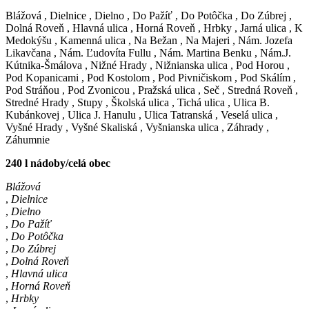
Blážová
,
Dielnice
,
Dielno
,
Do Pažíť
,
Do Potôčka
,
Do Zúbrej
,
Dolná Roveň
,
Hlavná ulica
,
Horná Roveň
,
Hrbky
,
Jarná ulica
,
K
Medokýšu
,
Kamenná ulica
,
Na Bežan
,
Na Majeri
,
Nám. Jozefa
Likavčana
,
Nám. Ľudovíta Fullu
,
Nám. Martina Benku
,
Nám.J.
Kútnika-Šmálova
,
Nižné Hrady
,
Nižnianska ulica
,
Pod Horou
,
Pod Kopanicami
,
Pod Kostolom
,
Pod Pivničiskom
,
Pod Skálím
,
Pod Stráňou
,
Pod Zvonicou
,
Pražská ulica
,
Seč
,
Stredná Roveň
,
Stredné Hrady
,
Stupy
,
Školská ulica
,
Tichá ulica
,
Ulica B.
Kubánkovej
,
Ulica J. Hanulu
,
Ulica Tatranská
,
Veselá ulica
,
Vyšné Hrady
,
Vyšné Skaliská
,
Vyšnianska ulica
,
Záhrady
,
Záhumnie
240 l nádoby/celá obec
Blážová
,
Dielnice
,
Dielno
,
Do Pažíť
,
Do Potôčka
,
Do Zúbrej
,
Dolná Roveň
,
Hlavná ulica
,
Horná Roveň
,
Hrbky