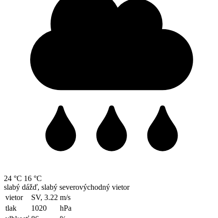
24 °C
16 °C
slabý dážď, slabý severovýchodný vietor
vietor
SV, 3.22
m/s
tlak
1020
hPa