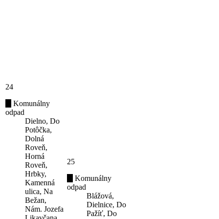
24
Komunálny
odpad
Dielno, Do
Potôčka,
Dolná
Roveň,
Horná
25
Roveň,
Hrbky,
Komunálny
Kamenná
odpad
ulica, Na
Blážová,
Bežan,
Dielnice, Do
Nám. Jozefa
Pažíť, Do
Likavčana,