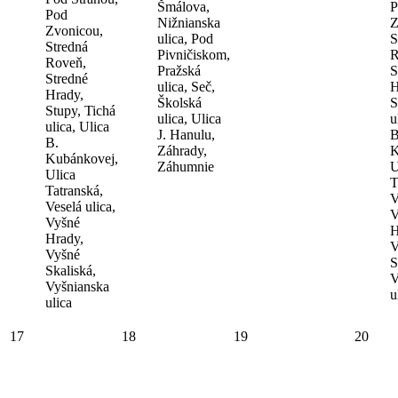
Šmálova,
P
Pod
Nižnianska
Z
Zvonicou,
ulica, Pod
S
Stredná
Pivničiskom,
R
Roveň,
Pražská
S
Stredné
ulica, Seč,
H
Hrady,
Školská
S
Stupy, Tichá
ulica, Ulica
u
ulica, Ulica
J. Hanulu,
B
B.
Záhrady,
K
Kubánkovej,
Záhumnie
U
Ulica
T
Tatranská,
V
Veselá ulica,
V
Vyšné
H
Hrady,
V
Vyšné
S
Skaliská,
V
Vyšnianska
u
ulica
17
18
19
20