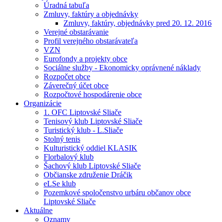
Úradná tabuľa
Zmluvy, faktúry a objednávky
Zmluvy, faktúry, objednávky pred 20. 12. 2016
Verejné obstarávanie
Profil verejného obstarávateľa
VZN
Eurofondy a projekty obce
Sociálne služby - Ekonomicky oprávnené náklady
Rozpočet obce
Záverečný účet obce
Rozpočtové hospodárenie obce
Organizácie
1. OFC Liptovské Sliače
Tenisový klub Liptovské Sliače
Turistický klub - L.Sliače
Stolný tenis
Kulturistický oddiel KLASIK
Florbalový klub
Šachový klub Liptovské Sliače
Občianske združenie Dráčik
eLSe klub
Pozemkové spoločenstvo urbáru občanov obce
Liptovské Sliače
Aktuálne
Oznamy