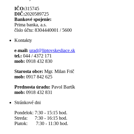
IČO:
315745
DIČ:
2020589725
Bankové spojenie:
Prima banka, a.s.
číslo účtu: 8304440001 / 5600
Kontakty
e-mail:
urad@liptovskesliace.sk
tel.:
044 / 4372 171
mob:
0918 432 830
Starosta obce:
Mgr. Milan Frič
mob:
0917 842 625
Prednosta úradu:
Pavol Bartík
mob:
0918 432 831
Stránkové dni
Pondelok: 7:30 - 15:15 hod.
Streda: 7:30 - 16:15 hod.
Piatok: 7:30 - 11:30 hod.