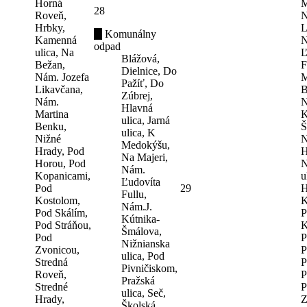
Horná
M
28
Roveň,
N
Hrbky,
L
Komunálny
Kamenná
N
odpad
ulica, Na
Ľ
Blážová,
Bežan,
F
Dielnice, Do
Nám. Jozefa
M
Pažíť, Do
Likavčana,
B
Zúbrej,
Nám.
N
Hlavná
Martina
K
ulica, Jarná
Benku,
Š
ulica, K
Nižné
N
Medokýšu,
Hrady, Pod
H
Na Majeri,
Horou, Pod
N
Nám.
Kopanicami,
u
Ľudovíta
Pod
29
H
Fullu,
Kostolom,
K
Nám.J.
Pod Skálím,
P
Kútnika-
Pod Stráňou,
K
Šmálova,
Pod
P
Nižnianska
Zvonicou,
P
ulica, Pod
Stredná
P
Pivničiskom,
Roveň,
P
Pražská
Stredné
P
ulica, Seč,
Hrady,
Z
Školská