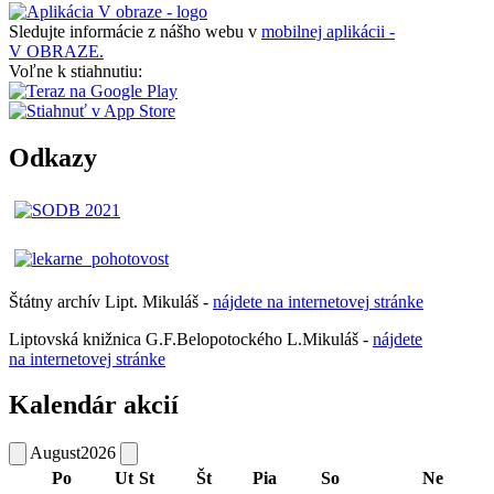
Sledujte informácie z nášho webu v
mobilnej aplikácii -
V OBRAZE.
Voľne k stiahnutiu:
Odkazy
Štátny archív Lipt. Mikuláš -
nájdete
na
internetovej
stránke
Liptovská knižnica G.F.Belopotockého L.Mikuláš -
nájdete
na internetovej stránke
Kalendár akcií
August
2026
Po
Ut
St
Št
Pia
So
Ne