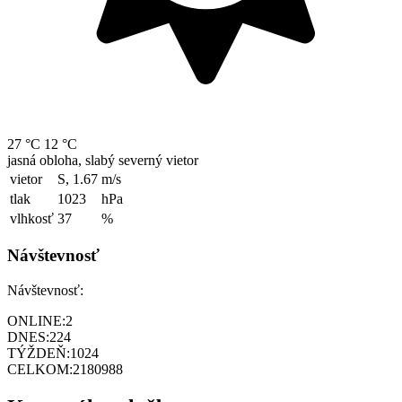
27 °C
12 °C
jasná obloha, slabý severný vietor
vietor
S, 1.67
m/s
tlak
1023
hPa
vlhkosť
37
%
Návštevnosť
Návštevnosť:
ONLINE:
2
DNES:
224
TÝŽDEŇ:
1024
CELKOM:
2180988