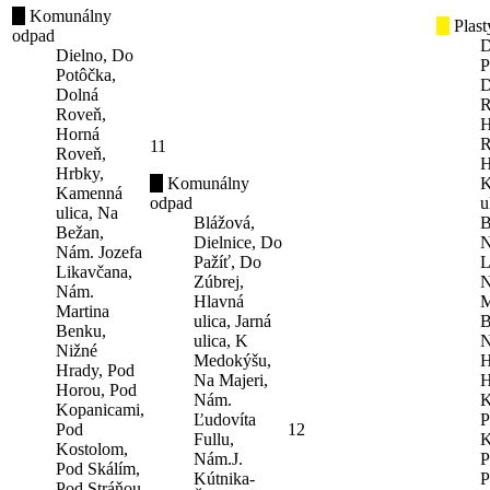
Komunálny
Plast
odpad
D
Dielno, Do
P
Potôčka,
D
Dolná
R
Roveň,
H
Horná
R
11
Roveň,
H
Hrbky,
Komunálny
K
Kamenná
odpad
u
ulica, Na
Blážová,
B
Bežan,
Dielnice, Do
N
Nám. Jozefa
Pažíť, Do
L
Likavčana,
Zúbrej,
N
Nám.
Hlavná
M
Martina
ulica, Jarná
B
Benku,
ulica, K
N
Nižné
Medokýšu,
H
Hrady, Pod
Na Majeri,
H
Horou, Pod
Nám.
K
Kopanicami,
Ľudovíta
P
Pod
12
Fullu,
K
Kostolom,
Nám.J.
P
Pod Skálím,
Kútnika-
P
Pod Stráňou,