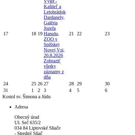
Výlet -
Kaštieľ a
Letohrádok
Dardanely,
Galéria
Jozefa
17
18
19
Hanulu,
21
22
23
ZOO v
Spišskej
Novej Vsi,
20.8.2026
Zobraziť
všetky
záznamy z
dňa
24
25
26
27
28
29
30
31
1
2
3
4
5
6
Kostol sv. Šimona a Júdu
Adresa
Obecný úrad
Ul. Seč 635/2
034 84 Liptovské Sliače
- Stredný Sliač