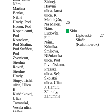
Zúbrej,
Nám.
Hlavná
Martina
ulica, Jarná
Benku,
ulica, K
Nižné
Medokýšu,
Hrady, Pod
26
Na Majeri,
Horou, Pod
Nám.
Kopanicami,
Sklo
Ľudovíta
Pod
Liptovské
27
Fullu,
Kostolom,
Sliače
Nám.J.
Pod Skálím,
(Ružomberok)
Kútnika-
Pod Stráňou,
Šmálova,
Pod
Nižnianska
Zvonicou,
ulica, Pod
Stredná
Pivničiskom,
Roveň,
Pražská
Stredné
ulica, Seč,
Hrady,
Školská
Stupy, Tichá
ulica, Ulica
ulica, Ulica
J. Hanulu,
B.
Záhrady,
Kubánkovej,
Záhumnie
Ulica
Tatranská,
Veselá ulica,
Vyšné