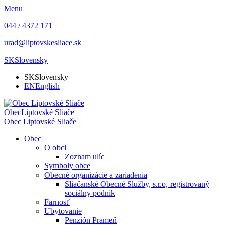
Menu
044 / 4372 171
urad@liptovskesliace.sk
SK
Slovensky
SK
Slovensky
EN
English
Obec
Liptovské Sliače
Obec
Liptovské Sliače
Obec
O obci
Zoznam ulíc
Symboly obce
Obecné organizácie a zariadenia
Sliačanské Obecné Služby, s.r.o, registrovaný
sociálny podnik
Farnosť
Ubytovanie
Penzión Prameň