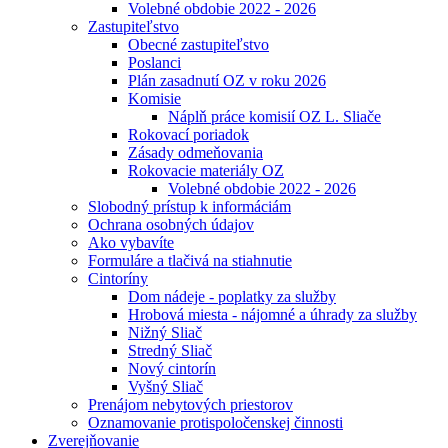
Volebné obdobie 2022 - 2026
Zastupiteľstvo
Obecné zastupiteľstvo
Poslanci
Plán zasadnutí OZ v roku 2026
Komisie
Náplň práce komisií OZ L. Sliače
Rokovací poriadok
Zásady odmeňovania
Rokovacie materiály OZ
Volebné obdobie 2022 - 2026
Slobodný prístup k informáciám
Ochrana osobných údajov
Ako vybavíte
Formuláre a tlačivá na stiahnutie
Cintoríny
Dom nádeje - poplatky za služby
Hrobová miesta - nájomné a úhrady za služby
Nižný Sliač
Stredný Sliač
Nový cintorín
Vyšný Sliač
Prenájom nebytových priestorov
Oznamovanie protispoločenskej činnosti
Zverejňovanie