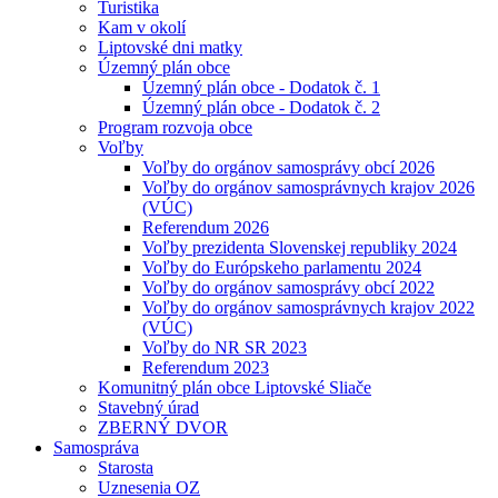
Turistika
Kam v okolí
Liptovské dni matky
Územný plán obce
Územný plán obce - Dodatok č. 1
Územný plán obce - Dodatok č. 2
Program rozvoja obce
Voľby
Voľby do orgánov samosprávy obcí 2026
Voľby do orgánov samosprávnych krajov 2026
(VÚC)
Referendum 2026
Voľby prezidenta Slovenskej republiky 2024
Voľby do Európskeho parlamentu 2024
Voľby do orgánov samosprávy obcí 2022
Voľby do orgánov samosprávnych krajov 2022
(VÚC)
Voľby do NR SR 2023
Referendum 2023
Komunitný plán obce Liptovské Sliače
Stavebný úrad
ZBERNÝ DVOR
Samospráva
Starosta
Uznesenia OZ