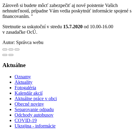
Zároveň si budete môcť zabezpečiť aj nové poistenie Vašich
nehnuteľností, prípadne Vám vedia poskytnúť informácie spojené s
financovaním. "
Stretnutie sa uskutoční v stredu
15.7.2020
od 10.00-16.00
v zasadačke OcÚ.
Autor:
Správca webu
Aktuálne
Oznamy
Aktuality
Fotogaléria
Kalendár akcií
Aktuálne práce v obci
Obecné noviny
Separovanie odpadu
Odchody autobusov
COVID-19
Ukrajina - informácie