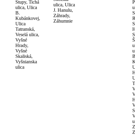
Stupy, Tichá
P
ulica, Ulica
ulica, Ulica
u
J. Hanulu,
B.
S
Záhrady,
Kubánkovej,
R
Záhumnie
Ulica
S
Tatranská,
H
Veselá ulica,
S
Vyšné
Š
Hrady,
u
Vyšné
u
Skaliská,
B
Vyšnianska
K
ulica
U
H
U
T
V
V
H
V
S
V
u
Z
Z