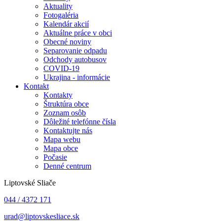
Aktuality
Fotogaléria
Kalendár akcií
Aktuálne práce v obci
Obecné noviny
Separovanie odpadu
Odchody autobusov
COVID-19
Ukrajina - informácie
Kontakt
Kontakty
Štruktúra obce
Zoznam osôb
Dôležité telefónne čísla
Kontaktujte nás
Mapa webu
Mapa obce
Počasie
Denné centrum
Liptovské Sliače
044 / 4372 171
urad@liptovskesliace.sk