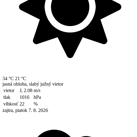
34 °C
21 °C
jasná obloha, slabý južný vietor
vietor
J, 2.08
m/s
tlak
1016
hPa
vlhkosť
22
%
zajtra, piatok 7. 8. 2026