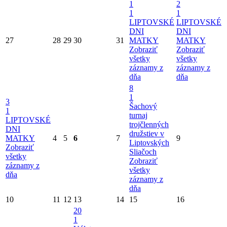
1
2
1
1
LIPTOVSKÉ
LIPTOVSKÉ
DNI
DNI
27
28
29
30
31
MATKY
MATKY
Zobraziť
Zobraziť
všetky
všetky
záznamy z
záznamy z
dňa
dňa
8
1
3
Šachový
1
turnaj
LIPTOVSKÉ
trojčlenných
DNI
družstiev v
MATKY
4
5
6
7
9
Liptovských
Zobraziť
Sliačoch
všetky
Zobraziť
záznamy z
všetky
dňa
záznamy z
dňa
10
11
12
13
14
15
16
20
1