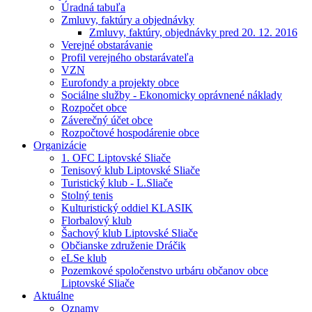
Úradná tabuľa
Zmluvy, faktúry a objednávky
Zmluvy, faktúry, objednávky pred 20. 12. 2016
Verejné obstarávanie
Profil verejného obstarávateľa
VZN
Eurofondy a projekty obce
Sociálne služby - Ekonomicky oprávnené náklady
Rozpočet obce
Záverečný účet obce
Rozpočtové hospodárenie obce
Organizácie
1. OFC Liptovské Sliače
Tenisový klub Liptovské Sliače
Turistický klub - L.Sliače
Stolný tenis
Kulturistický oddiel KLASIK
Florbalový klub
Šachový klub Liptovské Sliače
Občianske združenie Dráčik
eLSe klub
Pozemkové spoločenstvo urbáru občanov obce
Liptovské Sliače
Aktuálne
Oznamy