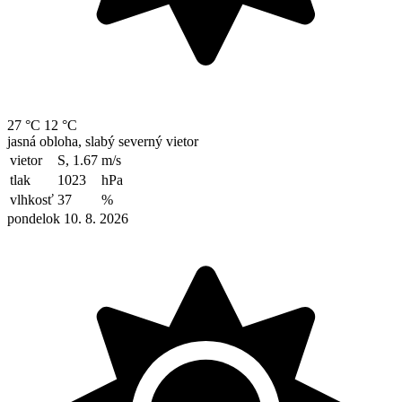
27 °C
12 °C
jasná obloha, slabý severný vietor
vietor
S, 1.67
m/s
tlak
1023
hPa
vlhkosť
37
%
pondelok 10. 8. 2026