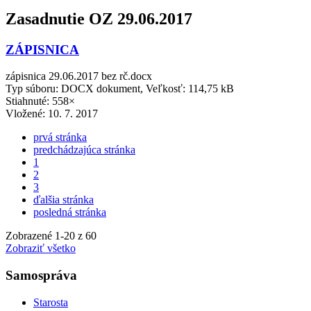
Zasadnutie OZ 29.06.2017
ZÁPISNICA
zápisnica 29.06.2017 bez rč.docx
Typ súboru: DOCX dokument, Veľkosť: 114,75 kB
Stiahnuté: 558×
Vložené:
10. 7. 2017
prvá stránka
predchádzajúca stránka
1
2
3
ďalšia stránka
posledná stránka
Zobrazené
1
-
20
z 60
Zobraziť všetko
Samospráva
Starosta