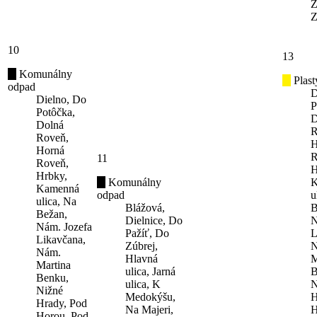
Z
Z
10
13
Komunálny
Plast
odpad
D
Dielno, Do
P
Potôčka,
D
Dolná
R
Roveň,
H
Horná
R
11
Roveň,
H
Hrbky,
Komunálny
K
Kamenná
odpad
u
ulica, Na
Blážová,
B
Bežan,
Dielnice, Do
N
Nám. Jozefa
Pažíť, Do
L
Likavčana,
Zúbrej,
N
Nám.
Hlavná
M
Martina
ulica, Jarná
B
Benku,
ulica, K
N
Nižné
Medokýšu,
H
Hrady, Pod
Na Majeri,
H
Horou, Pod