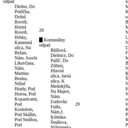
odpad
u
Dielno, Do
M
Potôčka,
K
Dolná
u
Roveň,
B
Horná
M
28
Roveň,
N
Hrbky,
L
Komunálny
Kamenná
N
odpad
ulica, Na
Ľ
Blážová,
Bežan,
F
Dielnice, Do
Nám. Jozefa
M
Pažíť, Do
Likavčana,
B
Zúbrej,
Nám.
N
Hlavná
Martina
K
ulica, Jarná
Benku,
Š
ulica, K
Nižné
N
Medokýšu,
Hrady, Pod
H
Na Majeri,
Horou, Pod
N
Nám.
Kopanicami,
u
Ľudovíta
Pod
29
H
Fullu,
Kostolom,
K
Nám.J.
Pod Skálím,
P
Kútnika-
Pod Stráňou,
K
Šmálova,
Pod
P
Nižnianska