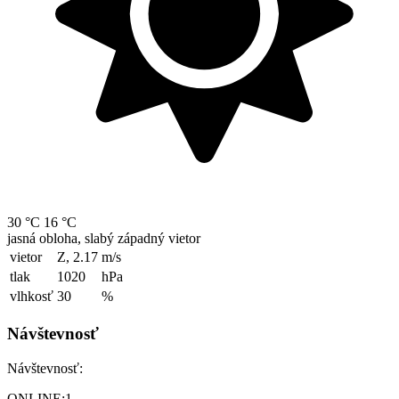
30 °C
16 °C
jasná obloha, slabý západný vietor
vietor
Z, 2.17
m/s
tlak
1020
hPa
vlhkosť
30
%
Návštevnosť
Návštevnosť:
ONLINE:
1