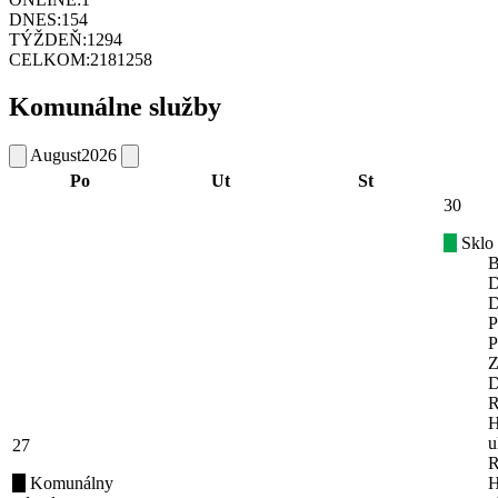
DNES:
154
TÝŽDEŇ:
1294
CELKOM:
2181258
Komunálne služby
August
2026
Po
Ut
St
30
Sklo
B
D
D
P
P
Z
D
R
H
u
27
R
Komunálny
H