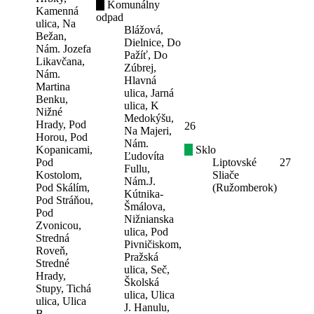
Komunálny
Kamenná
odpad
ulica, Na
Blážová,
Bežan,
Dielnice, Do
Nám. Jozefa
Pažíť, Do
Likavčana,
Zúbrej,
Nám.
Hlavná
Martina
ulica, Jarná
Benku,
ulica, K
Nižné
Medokýšu,
Hrady, Pod
26
Na Majeri,
Horou, Pod
Nám.
Kopanicami,
Sklo
Ľudovíta
Pod
Liptovské
27
Fullu,
Kostolom,
Sliače
Nám.J.
Pod Skálím,
(Ružomberok)
Kútnika-
Pod Stráňou,
Šmálova,
Pod
Nižnianska
Zvonicou,
ulica, Pod
Stredná
Pivničiskom,
Roveň,
Pražská
Stredné
ulica, Seč,
Hrady,
Školská
Stupy, Tichá
ulica, Ulica
ulica, Ulica
J. Hanulu,
B.