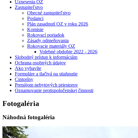
Uznesenia OZ
Zastupiteľstvo
Obecné zastupiteľstvo
Poslanci
Plán zasadnutí OZ v roku 2026
Komisie
Rokovací poriadok
Zásady odmeňovania
Rokovacie materiály OZ
Volebné obdobie 2022 - 2026
Slobodný prístup k informáciám
Ochrana osobných údajov
Ako vybavíte
Formuláre a tlačivá na stiahnutie
Cintoríny
Prenájom nebytových priestorov
Oznamovanie protispoločenskej činnosti
Fotogaléria
Náhodná fotogaléria