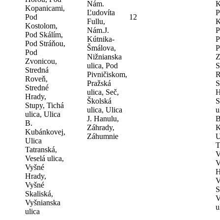
Nám.
K
Kopanicami,
Ľudovíta
P
Pod
12
Fullu,
K
Kostolom,
Nám.J.
P
Pod Skálím,
Kútnika-
P
Pod Stráňou,
Šmálova,
P
Pod
Nižnianska
Z
Zvonicou,
ulica, Pod
S
Stredná
Pivničiskom,
R
Roveň,
Pražská
S
Stredné
ulica, Seč,
H
Hrady,
Školská
S
Stupy, Tichá
ulica, Ulica
u
ulica, Ulica
J. Hanulu,
B
B.
Záhrady,
K
Kubánkovej,
Záhumnie
U
Ulica
T
Tatranská,
V
Veselá ulica,
V
Vyšné
H
Hrady,
V
Vyšné
S
Skaliská,
V
Vyšnianska
u
ulica