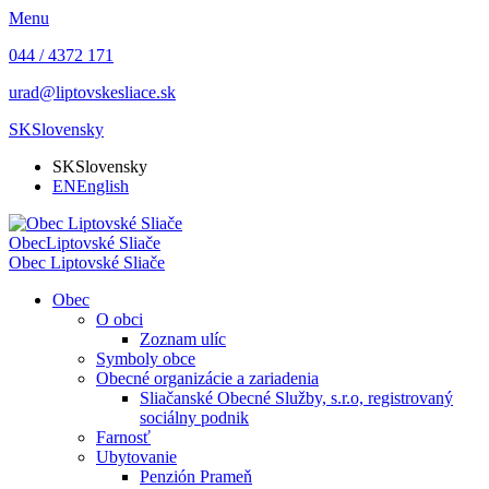
Menu
044 / 4372 171
urad@liptovskesliace.sk
SK
Slovensky
SK
Slovensky
EN
English
Obec
Liptovské Sliače
Obec
Liptovské Sliače
Obec
O obci
Zoznam ulíc
Symboly obce
Obecné organizácie a zariadenia
Sliačanské Obecné Služby, s.r.o, registrovaný
sociálny podnik
Farnosť
Ubytovanie
Penzión Prameň