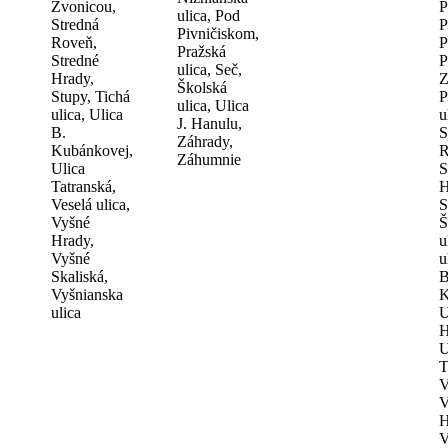
Zvonicou,
P
ulica, Pod
Stredná
P
Pivničiskom,
Roveň,
P
Pražská
Stredné
P
ulica, Seč,
Hrady,
Z
Školská
Stupy, Tichá
P
ulica, Ulica
ulica, Ulica
u
J. Hanulu,
B.
S
Záhrady,
Kubánkovej,
R
Záhumnie
Ulica
S
Tatranská,
H
Veselá ulica,
S
Vyšné
Š
Hrady,
u
Vyšné
u
Skaliská,
B
Vyšnianska
K
ulica
U
H
U
T
V
V
H
V