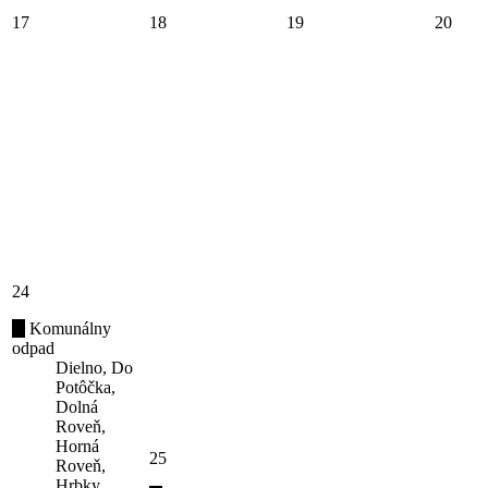
17
18
19
20
24
Komunálny
odpad
Dielno, Do
Potôčka,
Dolná
Roveň,
Horná
25
Roveň,
Hrbky,