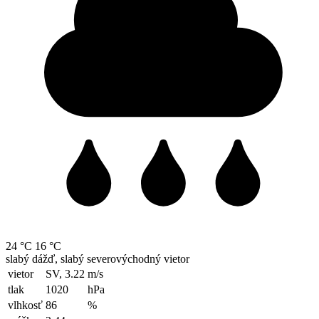
24 °C
16 °C
slabý dážď, slabý severovýchodný vietor
vietor
SV, 3.22
m/s
tlak
1020
hPa
vlhkosť
86
%