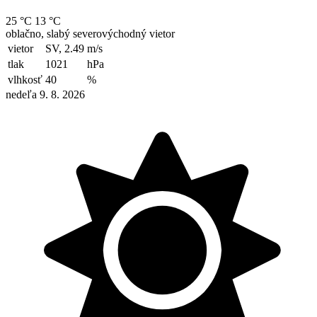
25 °C
13 °C
oblačno, slabý severovýchodný vietor
vietor
SV, 2.49
m/s
tlak
1021
hPa
vlhkosť
40
%
nedeľa 9. 8. 2026