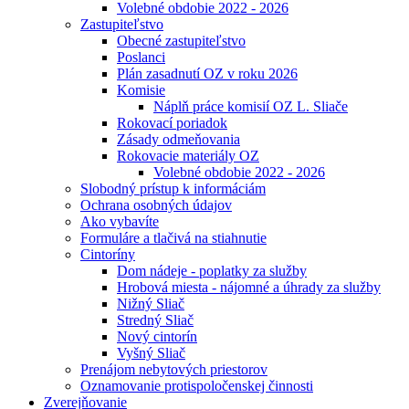
Volebné obdobie 2022 - 2026
Zastupiteľstvo
Obecné zastupiteľstvo
Poslanci
Plán zasadnutí OZ v roku 2026
Komisie
Náplň práce komisií OZ L. Sliače
Rokovací poriadok
Zásady odmeňovania
Rokovacie materiály OZ
Volebné obdobie 2022 - 2026
Slobodný prístup k informáciám
Ochrana osobných údajov
Ako vybavíte
Formuláre a tlačivá na stiahnutie
Cintoríny
Dom nádeje - poplatky za služby
Hrobová miesta - nájomné a úhrady za služby
Nižný Sliač
Stredný Sliač
Nový cintorín
Vyšný Sliač
Prenájom nebytových priestorov
Oznamovanie protispoločenskej činnosti
Zverejňovanie