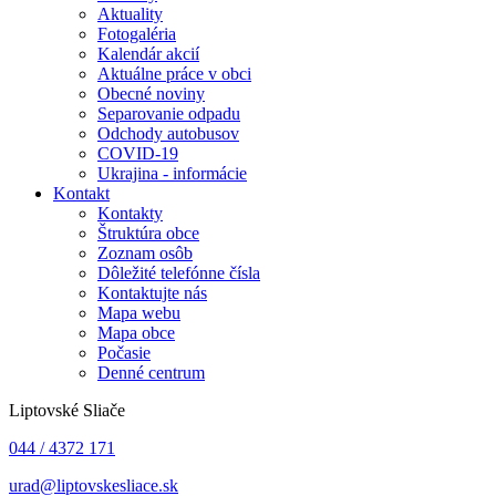
Aktuality
Fotogaléria
Kalendár akcií
Aktuálne práce v obci
Obecné noviny
Separovanie odpadu
Odchody autobusov
COVID-19
Ukrajina - informácie
Kontakt
Kontakty
Štruktúra obce
Zoznam osôb
Dôležité telefónne čísla
Kontaktujte nás
Mapa webu
Mapa obce
Počasie
Denné centrum
Liptovské Sliače
044 / 4372 171
urad@liptovskesliace.sk