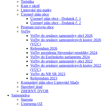
Turistika
Kam v okolí
Liptovské dni matky
Územný plán obce
Územný plán obce - Dodatok č. 1
Územný plán obce - Dodatok č. 2
Program rozvoja obce
Voľby
Voľby do orgánov samosprávy obcí 2026
Voľby do orgánov samosprávnych krajov 2026
(VÚC)
Referendum 2026
Voľby prezidenta Slovenskej republiky 2024
Voľby do Európskeho parlamentu 2024
Voľby do orgánov samosprávy obcí 2022
Voľby do orgánov samosprávnych krajov 2022
(VÚC)
Voľby do NR SR 2023
Referendum 2023
Komunitný plán obce Liptovské Sliače
Stavebný úrad
ZBERNÝ DVOR
Samospráva
Starosta
Uznesenia OZ