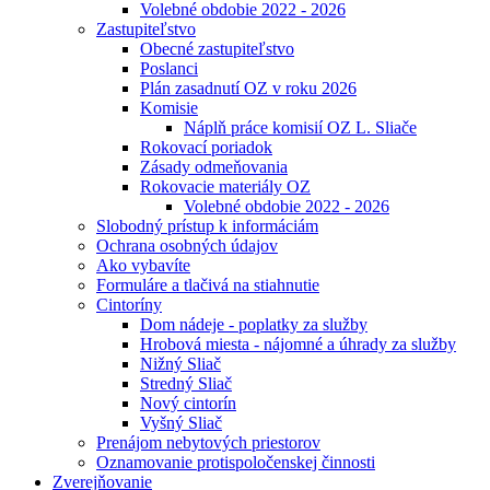
Volebné obdobie 2022 - 2026
Zastupiteľstvo
Obecné zastupiteľstvo
Poslanci
Plán zasadnutí OZ v roku 2026
Komisie
Náplň práce komisií OZ L. Sliače
Rokovací poriadok
Zásady odmeňovania
Rokovacie materiály OZ
Volebné obdobie 2022 - 2026
Slobodný prístup k informáciám
Ochrana osobných údajov
Ako vybavíte
Formuláre a tlačivá na stiahnutie
Cintoríny
Dom nádeje - poplatky za služby
Hrobová miesta - nájomné a úhrady za služby
Nižný Sliač
Stredný Sliač
Nový cintorín
Vyšný Sliač
Prenájom nebytových priestorov
Oznamovanie protispoločenskej činnosti
Zverejňovanie