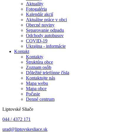
Aktuality
Fotogaléria
Kalendár akcií
Aktuálne práce v obci
Obecné noviny
Separovanie odpadu
Odchody autobusov
COVID-19
Ukrajina - informácie
Kontakt
Kontakty
Štruktúra obce
Zoznam osôb
Dôležité telefónne čísla
Kontaktujte nás
Mapa webu
Mapa obce
Počasie
Denné centrum
Liptovské Sliače
044 / 4372 171
urad@liptovskesliace.sk