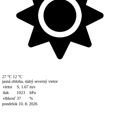
27 °C
12 °C
jasná obloha, slabý severný vietor
vietor
S, 1.67
m/s
tlak
1023
hPa
vlhkosť
37
%
pondelok 10. 8. 2026