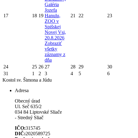
Galéria
Jozefa
17
18
19
Hanulu,
21
22
23
ZOO v
Spišskej
Novej Vsi,
20.8.2026
Zobraziť
všetky
záznamy z
dňa
24
25
26
27
28
29
30
31
1
2
3
4
5
6
Kostol sv. Šimona a Júdu
Adresa
Obecný úrad
Ul. Seč 635/2
034 84 Liptovské Sliače
- Stredný Sliač
IČO:
315745
DIČ:
2020589725