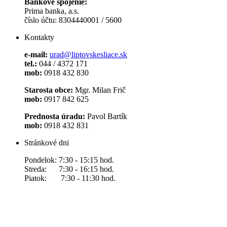
Bankové spojenie:
Prima banka, a.s.
číslo účtu: 8304440001 / 5600
Kontakty
e-mail:
urad@liptovskesliace.sk
tel.:
044 / 4372 171
mob:
0918 432 830
Starosta obce:
Mgr. Milan Frič
mob:
0917 842 625
Prednosta úradu:
Pavol Bartík
mob:
0918 432 831
Stránkové dni
Pondelok: 7:30 - 15:15 hod.
Streda: 7:30 - 16:15 hod.
Piatok: 7:30 - 11:30 hod.