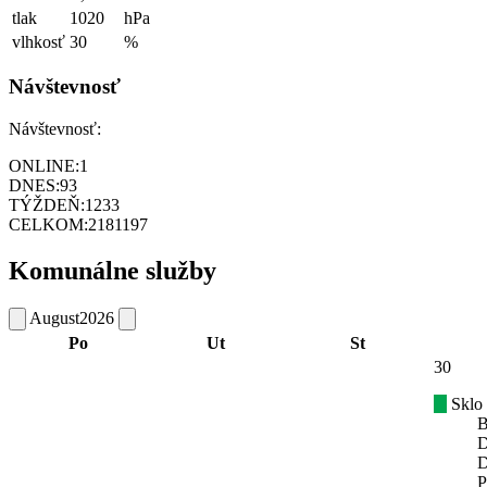
tlak
1020
hPa
vlhkosť
30
%
Návštevnosť
Návštevnosť:
ONLINE:
1
DNES:
93
TÝŽDEŇ:
1233
CELKOM:
2181197
Komunálne služby
August
2026
Po
Ut
St
30
Sklo
B
D
D
P