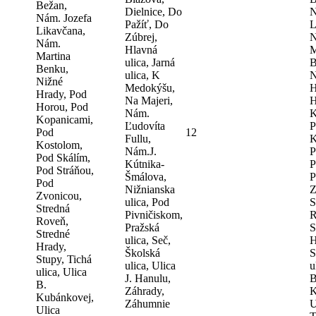
Bežan,
Dielnice, Do
N
Nám. Jozefa
Pažíť, Do
L
Likavčana,
Zúbrej,
N
Nám.
Hlavná
M
Martina
ulica, Jarná
B
Benku,
ulica, K
N
Nižné
Medokýšu,
H
Hrady, Pod
Na Majeri,
H
Horou, Pod
Nám.
K
Kopanicami,
Ľudovíta
P
Pod
12
Fullu,
K
Kostolom,
Nám.J.
P
Pod Skálím,
Kútnika-
P
Pod Stráňou,
Šmálova,
P
Pod
Nižnianska
Z
Zvonicou,
ulica, Pod
S
Stredná
Pivničiskom,
R
Roveň,
Pražská
S
Stredné
ulica, Seč,
H
Hrady,
Školská
S
Stupy, Tichá
ulica, Ulica
u
ulica, Ulica
J. Hanulu,
B
B.
Záhrady,
K
Kubánkovej,
Záhumnie
U
Ulica