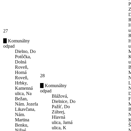
P
Z
D
R
H
u
27
R
Komunálny
H
odpad
u
Dielno, Do
M
Potôčka,
K
Dolná
u
Roveň,
B
Horná
M
28
Roveň,
N
Hrbky,
L
Komunálny
Kamenná
N
odpad
ulica, Na
Ľ
Blážová,
Bežan,
F
Dielnice, Do
Nám. Jozefa
M
Pažíť, Do
Likavčana,
B
Zúbrej,
Nám.
N
Hlavná
Martina
K
ulica, Jarná
Benku,
Š
ulica, K
Nižné
N