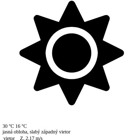
30 °C
16 °C
jasná obloha, slabý západný vietor
vietor
Z, 2.17
m/s