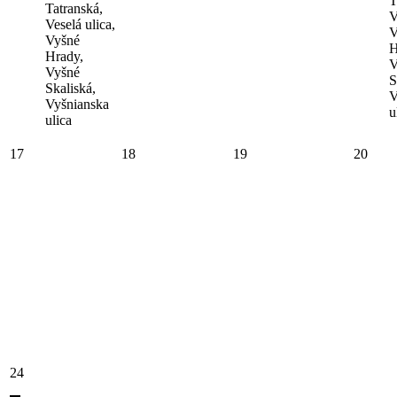
T
Tatranská,
V
Veselá ulica,
V
Vyšné
H
Hrady,
V
Vyšné
S
Skaliská,
V
Vyšnianska
u
ulica
17
18
19
20
24