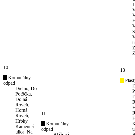
T
V
V
H
V
S
V
u
Z
Z
10
13
Komunálny
Plast
odpad
D
Dielno, Do
P
Potôčka,
D
Dolná
R
Roveň,
H
Horná
R
11
Roveň,
H
Hrbky,
Komunálny
K
Kamenná
odpad
u
ulica, Na
Blážová,
B