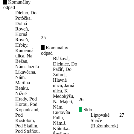
Komunálny
odpad
Dielno, Do
Potôčka,
Dolná
Roveň,
Horná
25
Roveň,
Hrbky,
Komunálny
Kamenná
odpad
ulica, Na
Blážová,
Bežan,
Dielnice, Do
Nám. Jozefa
Pažíť, Do
Likavčana,
Zúbrej,
Nám.
Hlavná
Martina
ulica, Jarná
Benku,
ulica, K
Nižné
Medokýšu,
Hrady, Pod
26
Na Majeri,
Horou, Pod
Nám.
Kopanicami,
Sklo
Ľudovíta
Pod
Liptovské
27
Fullu,
Kostolom,
Sliače
Nám.J.
Pod Skálím,
(Ružomberok)
Kútnika-
Pod Stráňou,
Šmálova,