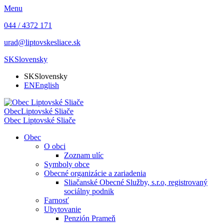
Menu
044 / 4372 171
urad@liptovskesliace.sk
SK
Slovensky
SK
Slovensky
EN
English
Obec
Liptovské Sliače
Obec
Liptovské Sliače
Obec
O obci
Zoznam ulíc
Symboly obce
Obecné organizácie a zariadenia
Sliačanské Obecné Služby, s.r.o, registrovaný
sociálny podnik
Farnosť
Ubytovanie
Penzión Prameň