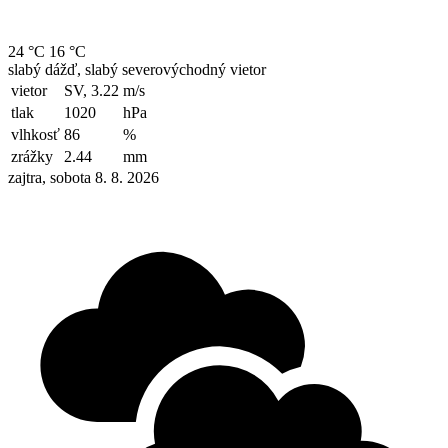
24 °C
16 °C
slabý dážď, slabý severovýchodný vietor
vietor
SV, 3.22
m/s
tlak
1020
hPa
vlhkosť
86
%
zrážky
2.44
mm
zajtra, sobota 8. 8. 2026