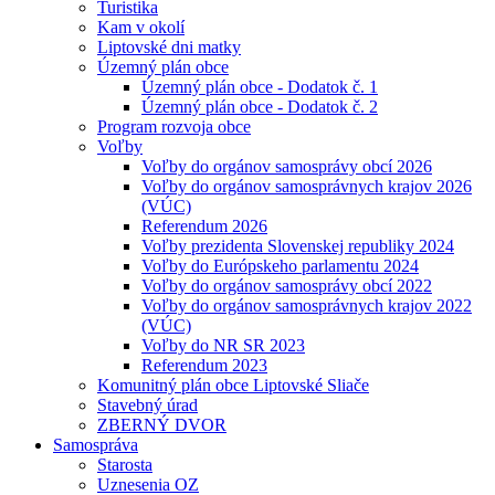
Turistika
Kam v okolí
Liptovské dni matky
Územný plán obce
Územný plán obce - Dodatok č. 1
Územný plán obce - Dodatok č. 2
Program rozvoja obce
Voľby
Voľby do orgánov samosprávy obcí 2026
Voľby do orgánov samosprávnych krajov 2026
(VÚC)
Referendum 2026
Voľby prezidenta Slovenskej republiky 2024
Voľby do Európskeho parlamentu 2024
Voľby do orgánov samosprávy obcí 2022
Voľby do orgánov samosprávnych krajov 2022
(VÚC)
Voľby do NR SR 2023
Referendum 2023
Komunitný plán obce Liptovské Sliače
Stavebný úrad
ZBERNÝ DVOR
Samospráva
Starosta
Uznesenia OZ