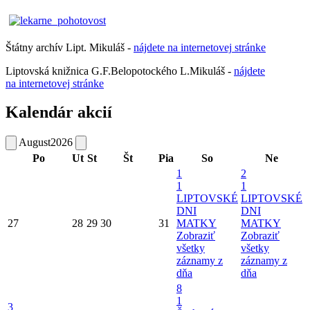
Štátny archív Lipt. Mikuláš -
nájdete
na
internetovej
stránke
Liptovská knižnica G.F.Belopotockého L.Mikuláš -
nájdete
na internetovej stránke
Kalendár akcií
August
2026
Po
Ut
St
Št
Pia
So
Ne
1
2
1
1
LIPTOVSKÉ
LIPTOVSKÉ
DNI
DNI
27
28
29
30
31
MATKY
MATKY
Zobraziť
Zobraziť
všetky
všetky
záznamy z
záznamy z
dňa
dňa
8
1
3