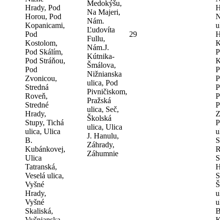
Medokýšu,
Hrady, Pod
H
Na Majeri,
Horou, Pod
N
Nám.
Kopanicami,
u
Ľudovíta
Pod
29
H
Fullu,
Kostolom,
K
Nám.J.
Pod Skálím,
P
Kútnika-
Pod Stráňou,
K
Šmálova,
Pod
P
Nižnianska
Zvonicou,
P
ulica, Pod
Stredná
P
Pivničiskom,
Roveň,
P
Pražská
Stredné
P
ulica, Seč,
Hrady,
Z
Školská
Stupy, Tichá
P
ulica, Ulica
ulica, Ulica
u
J. Hanulu,
B.
S
Záhrady,
Kubánkovej,
R
Záhumnie
Ulica
S
Tatranská,
H
Veselá ulica,
S
Vyšné
Š
Hrady,
u
Vyšné
u
Skaliská,
B
Vyšnianska
K