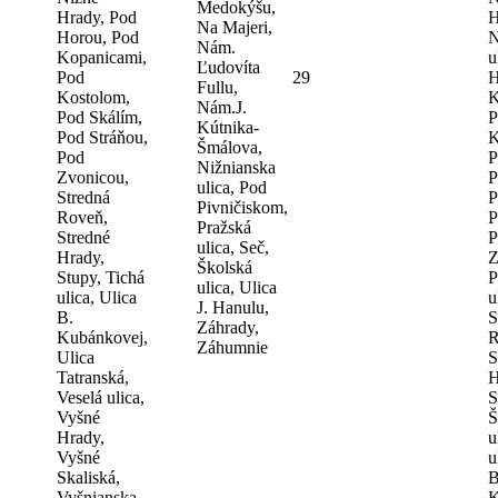
Medokýšu,
Hrady, Pod
H
Na Majeri,
Horou, Pod
N
Nám.
Kopanicami,
u
Ľudovíta
Pod
29
H
Fullu,
Kostolom,
K
Nám.J.
Pod Skálím,
P
Kútnika-
Pod Stráňou,
K
Šmálova,
Pod
P
Nižnianska
Zvonicou,
P
ulica, Pod
Stredná
P
Pivničiskom,
Roveň,
P
Pražská
Stredné
P
ulica, Seč,
Hrady,
Z
Školská
Stupy, Tichá
P
ulica, Ulica
ulica, Ulica
u
J. Hanulu,
B.
S
Záhrady,
Kubánkovej,
R
Záhumnie
Ulica
S
Tatranská,
H
Veselá ulica,
S
Vyšné
Š
Hrady,
u
Vyšné
u
Skaliská,
B
Vyšnianska
K