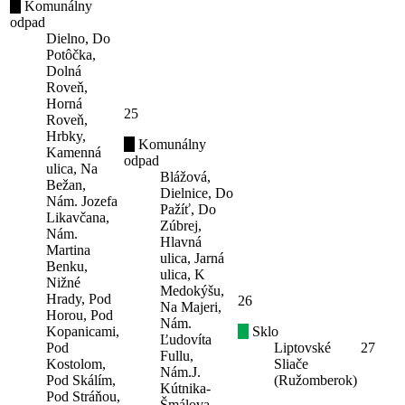
Komunálny
odpad
Dielno, Do
Potôčka,
Dolná
Roveň,
Horná
25
Roveň,
Hrbky,
Komunálny
Kamenná
odpad
ulica, Na
Blážová,
Bežan,
Dielnice, Do
Nám. Jozefa
Pažíť, Do
Likavčana,
Zúbrej,
Nám.
Hlavná
Martina
ulica, Jarná
Benku,
ulica, K
Nižné
Medokýšu,
Hrady, Pod
26
Na Majeri,
Horou, Pod
Nám.
Kopanicami,
Sklo
Ľudovíta
Pod
Liptovské
27
Fullu,
Kostolom,
Sliače
Nám.J.
Pod Skálím,
(Ružomberok)
Kútnika-
Pod Stráňou,
Šmálova,