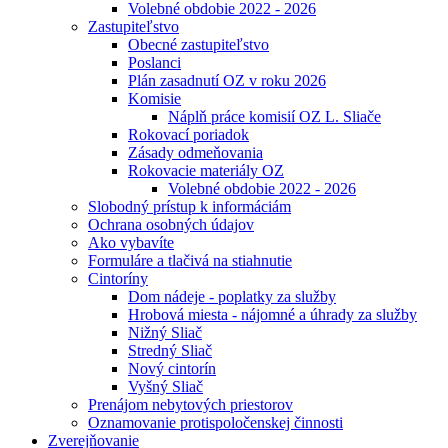
Volebné obdobie 2022 - 2026
Zastupiteľstvo
Obecné zastupiteľstvo
Poslanci
Plán zasadnutí OZ v roku 2026
Komisie
Náplň práce komisií OZ L. Sliače
Rokovací poriadok
Zásady odmeňovania
Rokovacie materiály OZ
Volebné obdobie 2022 - 2026
Slobodný prístup k informáciám
Ochrana osobných údajov
Ako vybavíte
Formuláre a tlačivá na stiahnutie
Cintoríny
Dom nádeje - poplatky za služby
Hrobová miesta - nájomné a úhrady za služby
Nižný Sliač
Stredný Sliač
Nový cintorín
Vyšný Sliač
Prenájom nebytových priestorov
Oznamovanie protispoločenskej činnosti
Zverejňovanie