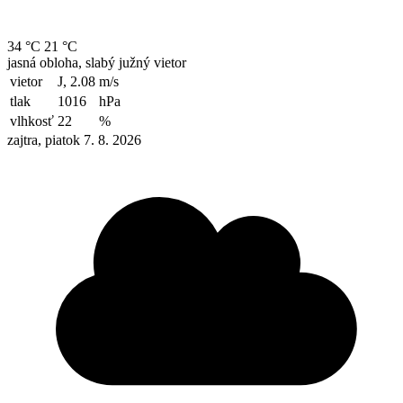
34 °C
21 °C
jasná obloha, slabý južný vietor
vietor
J, 2.08
m/s
tlak
1016
hPa
vlhkosť
22
%
zajtra, piatok 7. 8. 2026