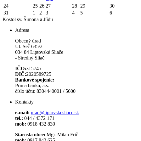
24
25
26
27
28
29
30
31
1
2
3
4
5
6
Kostol sv. Šimona a Júdu
Adresa
Obecný úrad
Ul. Seč 635/2
034 84 Liptovské Sliače
- Stredný Sliač
IČO:
315745
DIČ:
2020589725
Bankové spojenie:
Prima banka, a.s.
číslo účtu: 8304440001 / 5600
Kontakty
e-mail:
urad@liptovskesliace.sk
tel.:
044 / 4372 171
mob:
0918 432 830
Starosta obce:
Mgr. Milan Frič
mob:
0917 842 625