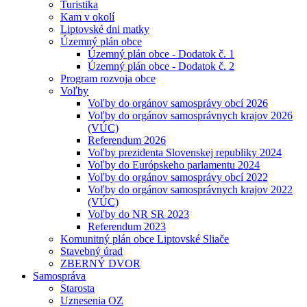
Turistika
Kam v okolí
Liptovské dni matky
Územný plán obce
Územný plán obce - Dodatok č. 1
Územný plán obce - Dodatok č. 2
Program rozvoja obce
Voľby
Voľby do orgánov samosprávy obcí 2026
Voľby do orgánov samosprávnych krajov 2026
(VÚC)
Referendum 2026
Voľby prezidenta Slovenskej republiky 2024
Voľby do Európskeho parlamentu 2024
Voľby do orgánov samosprávy obcí 2022
Voľby do orgánov samosprávnych krajov 2022
(VÚC)
Voľby do NR SR 2023
Referendum 2023
Komunitný plán obce Liptovské Sliače
Stavebný úrad
ZBERNÝ DVOR
Samospráva
Starosta
Uznesenia OZ