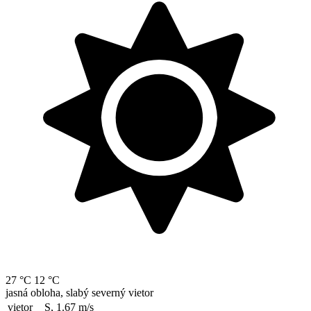
27 °C
12 °C
jasná obloha, slabý severný vietor
vietor
S, 1.67
m/s