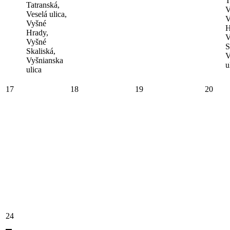
T
Tatranská,
V
Veselá ulica,
V
Vyšné
H
Hrady,
V
Vyšné
S
Skaliská,
V
Vyšnianska
u
ulica
17
18
19
20
24