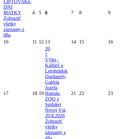
LIPTOVSKÉ
DNI
MATKY
4
5
6
7
8
9
Zobraziť
všetky
záznamy z
dňa
10
11
12
13
14
15
16
20
1
Výlet -
Kaštieľ a
Letohrádok
Dardanely,
Galéria
Jozefa
17
18
19
Hanulu,
21
22
23
ZOO v
Spišskej
Novej Vsi,
20.8.2026
Zobraziť
všetky
záznamy z
dňa