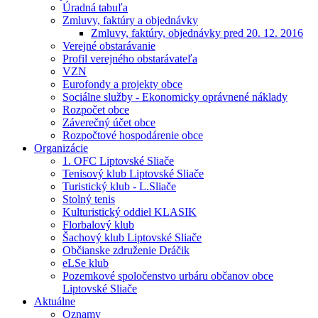
Úradná tabuľa
Zmluvy, faktúry a objednávky
Zmluvy, faktúry, objednávky pred 20. 12. 2016
Verejné obstarávanie
Profil verejného obstarávateľa
VZN
Eurofondy a projekty obce
Sociálne služby - Ekonomicky oprávnené náklady
Rozpočet obce
Záverečný účet obce
Rozpočtové hospodárenie obce
Organizácie
1. OFC Liptovské Sliače
Tenisový klub Liptovské Sliače
Turistický klub - L.Sliače
Stolný tenis
Kulturistický oddiel KLASIK
Florbalový klub
Šachový klub Liptovské Sliače
Občianske združenie Dráčik
eLSe klub
Pozemkové spoločenstvo urbáru občanov obce
Liptovské Sliače
Aktuálne
Oznamy