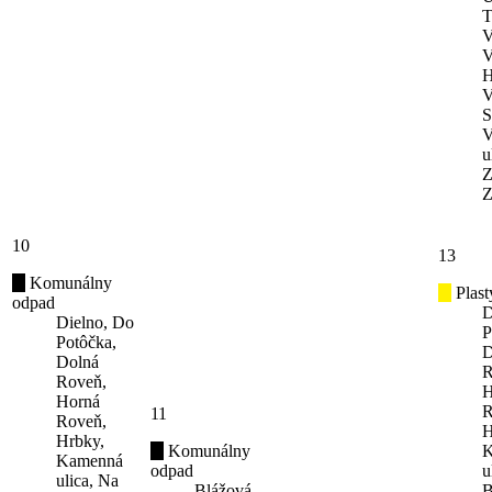
T
V
V
H
V
S
V
u
Z
Z
10
13
Komunálny
Plast
odpad
D
Dielno, Do
P
Potôčka,
D
Dolná
R
Roveň,
H
Horná
R
11
Roveň,
H
Hrbky,
Komunálny
K
Kamenná
odpad
u
ulica, Na
Blážová,
B