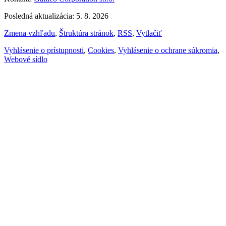
Posledná aktualizácia: 5. 8. 2026
Zmena vzhľadu
,
Štruktúra stránok
,
RSS
,
Vytlačiť
Vyhlásenie o prístupnosti
,
Cookies
,
Vyhlásenie o ochrane súkromia
,
Webové sídlo