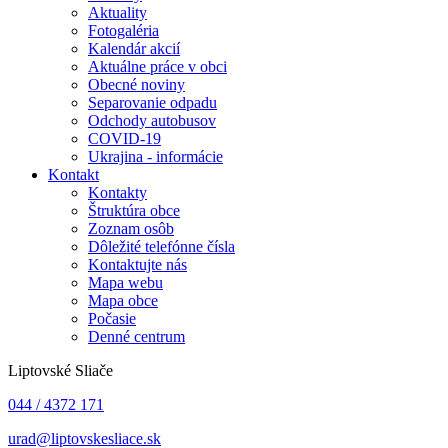
Aktuality
Fotogaléria
Kalendár akcií
Aktuálne práce v obci
Obecné noviny
Separovanie odpadu
Odchody autobusov
COVID-19
Ukrajina - informácie
Kontakt
Kontakty
Štruktúra obce
Zoznam osôb
Dôležité telefónne čísla
Kontaktujte nás
Mapa webu
Mapa obce
Počasie
Denné centrum
Liptovské Sliače
044 / 4372 171
urad@liptovskesliace.sk