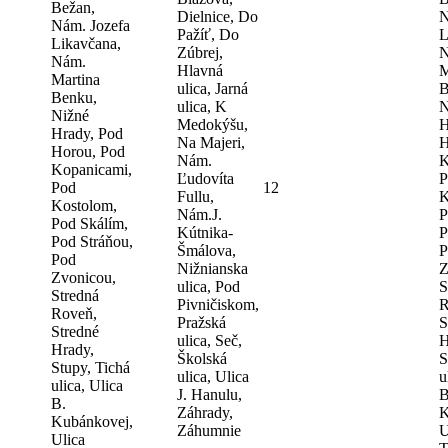
Bežan,
Dielnice, Do
N
Nám. Jozefa
Pažíť, Do
L
Likavčana,
Zúbrej,
N
Nám.
Hlavná
M
Martina
ulica, Jarná
B
Benku,
ulica, K
N
Nižné
Medokýšu,
H
Hrady, Pod
Na Majeri,
H
Horou, Pod
Nám.
K
Kopanicami,
Ľudovíta
P
Pod
12
Fullu,
K
Kostolom,
Nám.J.
P
Pod Skálím,
Kútnika-
P
Pod Stráňou,
Šmálova,
P
Pod
Nižnianska
Z
Zvonicou,
ulica, Pod
S
Stredná
Pivničiskom,
R
Roveň,
Pražská
S
Stredné
ulica, Seč,
H
Hrady,
Školská
S
Stupy, Tichá
ulica, Ulica
u
ulica, Ulica
J. Hanulu,
B
B.
Záhrady,
K
Kubánkovej,
Záhumnie
U
Ulica