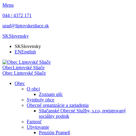
Menu
044 / 4372 171
urad@liptovskesliace.sk
SK
Slovensky
SK
Slovensky
EN
English
Obec
Liptovské Sliače
Obec
Liptovské Sliače
Obec
O obci
Zoznam ulíc
Symboly obce
Obecné organizácie a zariadenia
Sliačanské Obecné Služby, s.r.o, registrovaný
sociálny podnik
Farnosť
Ubytovanie
Penzión Prameň