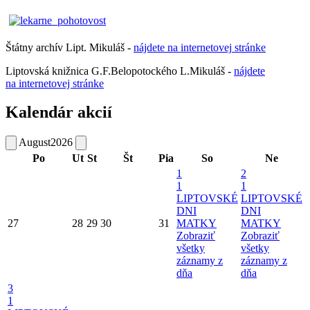
Štátny archív Lipt. Mikuláš -
nájdete
na
internetovej
stránke
Liptovská knižnica G.F.Belopotockého L.Mikuláš -
nájdete
na internetovej stránke
Kalendár akcií
August
2026
Po
Ut
St
Št
Pia
So
Ne
1
2
1
1
LIPTOVSKÉ
LIPTOVSKÉ
DNI
DNI
27
28
29
30
31
MATKY
MATKY
Zobraziť
Zobraziť
všetky
všetky
záznamy z
záznamy z
dňa
dňa
3
1