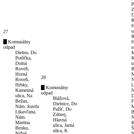
P
Z
D
R
H
u
27
R
Komunálny
H
odpad
u
Dielno, Do
M
Potôčka,
K
Dolná
u
Roveň,
B
Horná
M
28
Roveň,
N
Hrbky,
L
Komunálny
Kamenná
N
odpad
ulica, Na
Ľ
Blážová,
Bežan,
F
Dielnice, Do
Nám. Jozefa
M
Pažíť, Do
Likavčana,
B
Zúbrej,
Nám.
N
Hlavná
Martina
K
ulica, Jarná
Benku,
Š
ulica, K
Nižné
N