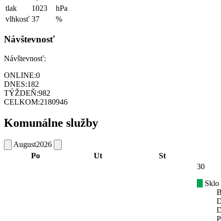
tlak
1023
hPa
vlhkosť
37
%
Návštevnosť
Návštevnosť:
ONLINE:
0
DNES:
182
TÝŽDEŇ:
982
CELKOM:
2180946
Komunálne služby
August
2026
Po
Ut
St
30
Sklo
B
D
D
P