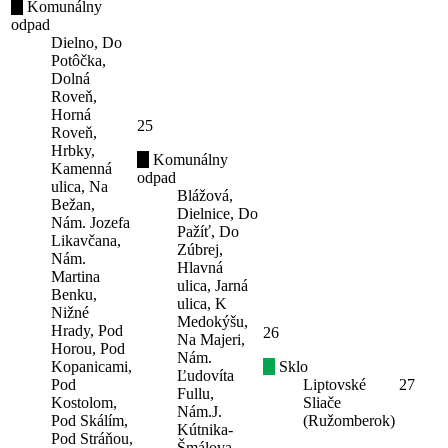
Komunálny
odpad
Dielno, Do
Potôčka,
Dolná
Roveň,
Horná
25
Roveň,
Hrbky,
Komunálny
Kamenná
odpad
ulica, Na
Blážová,
Bežan,
Dielnice, Do
Nám. Jozefa
Pažíť, Do
Likavčana,
Zúbrej,
Nám.
Hlavná
Martina
ulica, Jarná
Benku,
ulica, K
Nižné
Medokýšu,
Hrady, Pod
26
Na Majeri,
Horou, Pod
Nám.
Kopanicami,
Sklo
Ľudovíta
Pod
Liptovské
27
Fullu,
Kostolom,
Sliače
Nám.J.
Pod Skálím,
(Ružomberok)
Kútnika-
Pod Stráňou,
Šmálova,