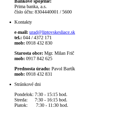
Bankové spojenie:
Prima banka, a.s.
číslo účtu: 8304440001 / 5600
Kontakty
e-mail:
urad@liptovskesliace.sk
tel.:
044 / 4372 171
mob:
0918 432 830
Starosta obce:
Mgr. Milan Frič
mob:
0917 842 625
Prednosta úradu:
Pavol Bartík
mob:
0918 432 831
Stránkové dni
Pondelok: 7:30 - 15:15 hod.
Streda: 7:30 - 16:15 hod.
Piatok: 7:30 - 11:30 hod.