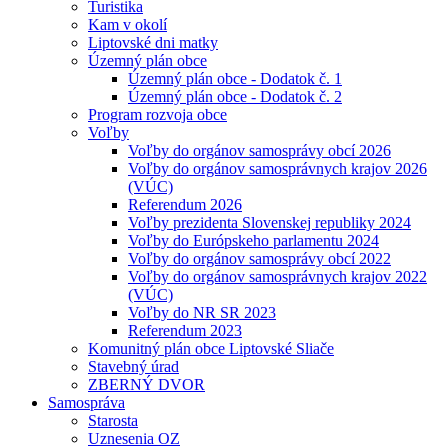
Turistika
Kam v okolí
Liptovské dni matky
Územný plán obce
Územný plán obce - Dodatok č. 1
Územný plán obce - Dodatok č. 2
Program rozvoja obce
Voľby
Voľby do orgánov samosprávy obcí 2026
Voľby do orgánov samosprávnych krajov 2026
(VÚC)
Referendum 2026
Voľby prezidenta Slovenskej republiky 2024
Voľby do Európskeho parlamentu 2024
Voľby do orgánov samosprávy obcí 2022
Voľby do orgánov samosprávnych krajov 2022
(VÚC)
Voľby do NR SR 2023
Referendum 2023
Komunitný plán obce Liptovské Sliače
Stavebný úrad
ZBERNÝ DVOR
Samospráva
Starosta
Uznesenia OZ