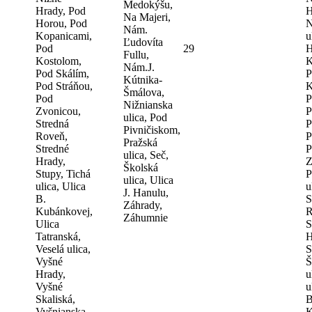
Medokýšu,
Hrady, Pod
H
Na Majeri,
Horou, Pod
N
Nám.
Kopanicami,
u
Ľudovíta
Pod
29
H
Fullu,
Kostolom,
K
Nám.J.
Pod Skálím,
P
Kútnika-
Pod Stráňou,
K
Šmálova,
Pod
P
Nižnianska
Zvonicou,
P
ulica, Pod
Stredná
P
Pivničiskom,
Roveň,
P
Pražská
Stredné
P
ulica, Seč,
Hrady,
Z
Školská
Stupy, Tichá
P
ulica, Ulica
ulica, Ulica
u
J. Hanulu,
B.
S
Záhrady,
Kubánkovej,
R
Záhumnie
Ulica
S
Tatranská,
H
Veselá ulica,
S
Vyšné
Š
Hrady,
u
Vyšné
u
Skaliská,
B
Vyšnianska
K