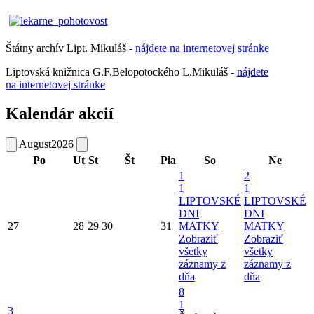
Štátny archív Lipt. Mikuláš -
nájdete
na
internetovej
stránke
Liptovská knižnica G.F.Belopotockého L.Mikuláš -
nájdete
na internetovej stránke
Kalendár akcií
August
2026
Po
Ut
St
Št
Pia
So
Ne
1
2
1
1
LIPTOVSKÉ
LIPTOVSKÉ
DNI
DNI
27
28
29
30
31
MATKY
MATKY
Zobraziť
Zobraziť
všetky
všetky
záznamy z
záznamy z
dňa
dňa
8
1
3