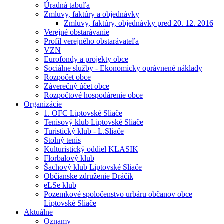
Úradná tabuľa
Zmluvy, faktúry a objednávky
Zmluvy, faktúry, objednávky pred 20. 12. 2016
Verejné obstarávanie
Profil verejného obstarávateľa
VZN
Eurofondy a projekty obce
Sociálne služby - Ekonomicky oprávnené náklady
Rozpočet obce
Záverečný účet obce
Rozpočtové hospodárenie obce
Organizácie
1. OFC Liptovské Sliače
Tenisový klub Liptovské Sliače
Turistický klub - L.Sliače
Stolný tenis
Kulturistický oddiel KLASIK
Florbalový klub
Šachový klub Liptovské Sliače
Občianske združenie Dráčik
eLSe klub
Pozemkové spoločenstvo urbáru občanov obce
Liptovské Sliače
Aktuálne
Oznamy