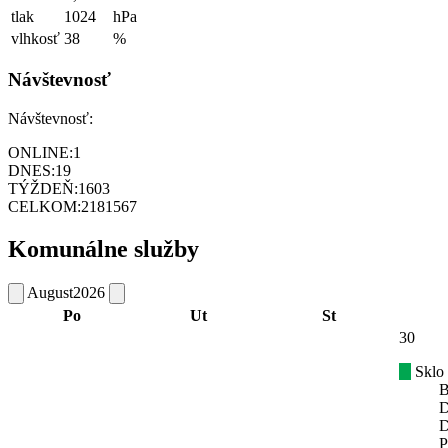
tlak
1024
hPa
vlhkosť
38
%
Návštevnosť
Návštevnosť:
ONLINE:
1
DNES:
19
TÝŽDEŇ:
1603
CELKOM:
2181567
Komunálne služby
August
2026
Po
Ut
St
30
Sklo
B
D
D
P