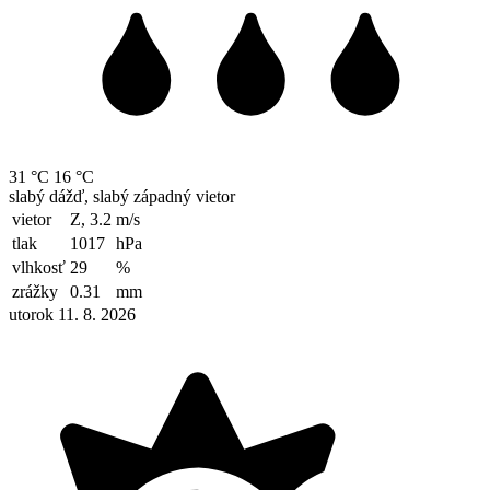
31 °C
16 °C
slabý dážď, slabý západný vietor
vietor
Z, 3.2
m/s
tlak
1017
hPa
vlhkosť
29
%
zrážky
0.31
mm
utorok 11. 8. 2026