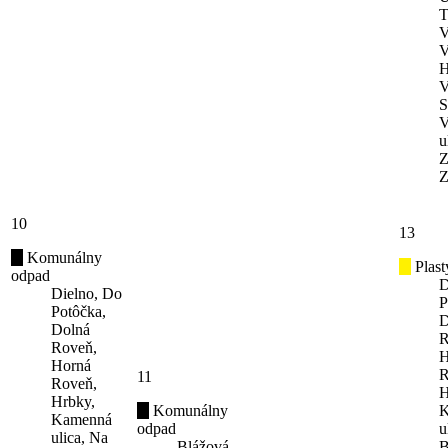
T
V
V
H
V
S
V
u
Z
Z
10
13
Komunálny
Plast
odpad
D
Dielno, Do
P
Potôčka,
D
Dolná
R
Roveň,
H
Horná
R
11
Roveň,
H
Hrbky,
Komunálny
K
Kamenná
odpad
u
ulica, Na
Blážová,
B