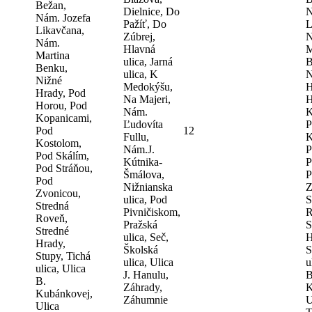
Bežan,
Dielnice, Do
N
Nám. Jozefa
Pažíť, Do
L
Likavčana,
Zúbrej,
N
Nám.
Hlavná
M
Martina
ulica, Jarná
B
Benku,
ulica, K
N
Nižné
Medokýšu,
H
Hrady, Pod
Na Majeri,
H
Horou, Pod
Nám.
K
Kopanicami,
Ľudovíta
P
Pod
12
Fullu,
K
Kostolom,
Nám.J.
P
Pod Skálím,
Kútnika-
P
Pod Stráňou,
Šmálova,
P
Pod
Nižnianska
Z
Zvonicou,
ulica, Pod
S
Stredná
Pivničiskom,
R
Roveň,
Pražská
S
Stredné
ulica, Seč,
H
Hrady,
Školská
S
Stupy, Tichá
ulica, Ulica
u
ulica, Ulica
J. Hanulu,
B
B.
Záhrady,
K
Kubánkovej,
Záhumnie
U
Ulica