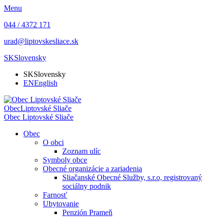
Menu
044 / 4372 171
urad@liptovskesliace.sk
SK
Slovensky
SK
Slovensky
EN
English
Obec
Liptovské Sliače
Obec
Liptovské Sliače
Obec
O obci
Zoznam ulíc
Symboly obce
Obecné organizácie a zariadenia
Sliačanské Obecné Služby, s.r.o, registrovaný
sociálny podnik
Farnosť
Ubytovanie
Penzión Prameň