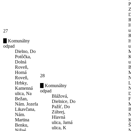
P
Z
D
R
H
u
27
R
Komunálny
H
odpad
u
Dielno, Do
M
Potôčka,
K
Dolná
u
Roveň,
B
Horná
M
28
Roveň,
N
Hrbky,
L
Komunálny
Kamenná
N
odpad
ulica, Na
Ľ
Blážová,
Bežan,
F
Dielnice, Do
Nám. Jozefa
M
Pažíť, Do
Likavčana,
B
Zúbrej,
Nám.
N
Hlavná
Martina
K
ulica, Jarná
Benku,
Š
ulica, K
Nižné
N