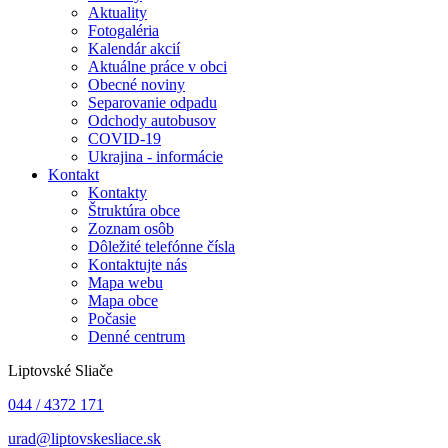
Aktuality
Fotogaléria
Kalendár akcií
Aktuálne práce v obci
Obecné noviny
Separovanie odpadu
Odchody autobusov
COVID-19
Ukrajina - informácie
Kontakt
Kontakty
Štruktúra obce
Zoznam osôb
Dôležité telefónne čísla
Kontaktujte nás
Mapa webu
Mapa obce
Počasie
Denné centrum
Liptovské Sliače
044 / 4372 171
urad@liptovskesliace.sk