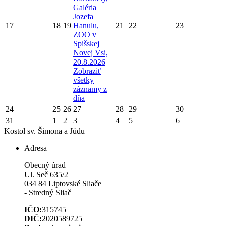
Galéria
Jozefa
17
18
19
Hanulu,
21
22
23
ZOO v
Spišskej
Novej Vsi,
20.8.2026
Zobraziť
všetky
záznamy z
dňa
24
25
26
27
28
29
30
31
1
2
3
4
5
6
Kostol sv. Šimona a Júdu
Adresa
Obecný úrad
Ul. Seč 635/2
034 84 Liptovské Sliače
- Stredný Sliač
IČO:
315745
DIČ:
2020589725