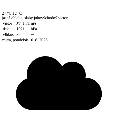
27 °C
12 °C
jasná obloha, slabý juhovýchodný vietor
vietor
JV, 1.71
m/s
tlak
1021
hPa
vlhkosť
36
%
zajtra, pondelok 10. 8. 2026