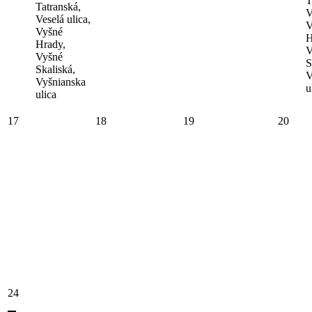
T
Tatranská,
V
Veselá ulica,
V
Vyšné
H
Hrady,
V
Vyšné
S
Skaliská,
V
Vyšnianska
u
ulica
17
18
19
20
24