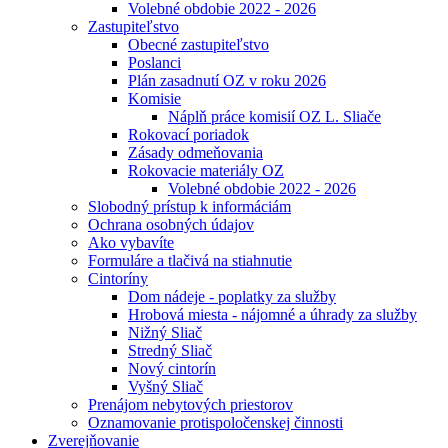
Volebné obdobie 2022 - 2026
Zastupiteľstvo
Obecné zastupiteľstvo
Poslanci
Plán zasadnutí OZ v roku 2026
Komisie
Náplň práce komisií OZ L. Sliače
Rokovací poriadok
Zásady odmeňovania
Rokovacie materiály OZ
Volebné obdobie 2022 - 2026
Slobodný prístup k informáciám
Ochrana osobných údajov
Ako vybavíte
Formuláre a tlačivá na stiahnutie
Cintoríny
Dom nádeje - poplatky za služby
Hrobová miesta - nájomné a úhrady za služby
Nižný Sliač
Stredný Sliač
Nový cintorín
Vyšný Sliač
Prenájom nebytových priestorov
Oznamovanie protispoločenskej činnosti
Zverejňovanie