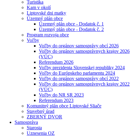
Turistika
Kam v okolí
Liptovské dni matky
Územný plán obce
Územný plán obce - Dodatok č. 1
Územný plán obce - Dodatok č. 2
Program rozvoja obce
Voľby
Voľby do orgánov samosprávy obcí 2026
Voľby do orgánov samosprávnych krajov 2026
(VÚC)
Referendum 2026
Voľby prezidenta Slovenskej republiky 2024
Voľby do Európskeho parlamentu 2024
Voľby do orgánov samosprávy obcí 2022
Voľby do orgánov samosprávnych krajov 2022
(VÚC)
Voľby do NR SR 2023
Referendum 2023
Komunitný plán obce Liptovské Sliače
Stavebný úrad
ZBERNÝ DVOR
Samospráva
Starosta
Uznesenia OZ