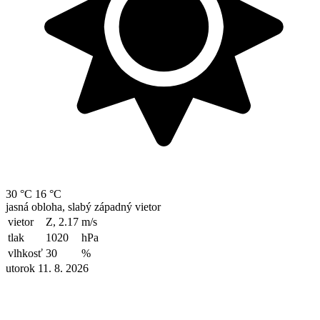
30 °C
16 °C
jasná obloha, slabý západný vietor
vietor
Z, 2.17
m/s
tlak
1020
hPa
vlhkosť
30
%
utorok 11. 8. 2026