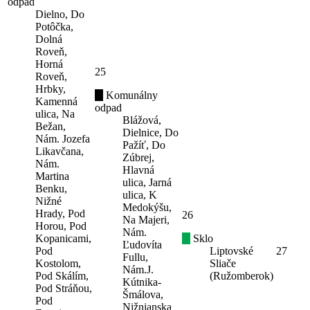
odpad
Dielno, Do
Potôčka,
Dolná
Roveň,
Horná
25
Roveň,
Hrbky,
Komunálny
Kamenná
odpad
ulica, Na
Blážová,
Bežan,
Dielnice, Do
Nám. Jozefa
Pažíť, Do
Likavčana,
Zúbrej,
Nám.
Hlavná
Martina
ulica, Jarná
Benku,
ulica, K
Nižné
Medokýšu,
Hrady, Pod
26
Na Majeri,
Horou, Pod
Nám.
Kopanicami,
Sklo
Ľudovíta
Pod
Liptovské
27
Fullu,
Kostolom,
Sliače
Nám.J.
Pod Skálím,
(Ružomberok)
Kútnika-
Pod Stráňou,
Šmálova,
Pod
Nižnianska