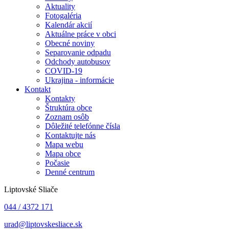
Aktuality
Fotogaléria
Kalendár akcií
Aktuálne práce v obci
Obecné noviny
Separovanie odpadu
Odchody autobusov
COVID-19
Ukrajina - informácie
Kontakt
Kontakty
Štruktúra obce
Zoznam osôb
Dôležité telefónne čísla
Kontaktujte nás
Mapa webu
Mapa obce
Počasie
Denné centrum
Liptovské Sliače
044 / 4372 171
urad@liptovskesliace.sk