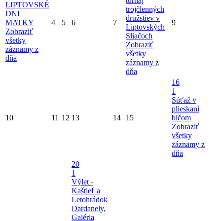
turnaj
LIPTOVSKÉ
trojčlenných
DNI
družstiev v
MATKY
4
5
6
7
9
Liptovských
Zobraziť
Sliačoch
všetky
Zobraziť
záznamy z
všetky
dňa
záznamy z
dňa
16
1
Súťaž v
plieskaní
10
11
12
13
14
15
bičom
Zobraziť
všetky
záznamy z
dňa
20
1
Výlet -
Kaštieľ a
Letohrádok
Dardanely,
Galéria