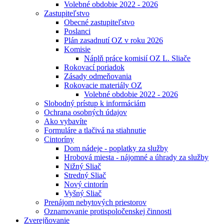
Volebné obdobie 2022 - 2026
Zastupiteľstvo
Obecné zastupiteľstvo
Poslanci
Plán zasadnutí OZ v roku 2026
Komisie
Náplň práce komisií OZ L. Sliače
Rokovací poriadok
Zásady odmeňovania
Rokovacie materiály OZ
Volebné obdobie 2022 - 2026
Slobodný prístup k informáciám
Ochrana osobných údajov
Ako vybavíte
Formuláre a tlačivá na stiahnutie
Cintoríny
Dom nádeje - poplatky za služby
Hrobová miesta - nájomné a úhrady za služby
Nižný Sliač
Stredný Sliač
Nový cintorín
Vyšný Sliač
Prenájom nebytových priestorov
Oznamovanie protispoločenskej činnosti
Zverejňovanie