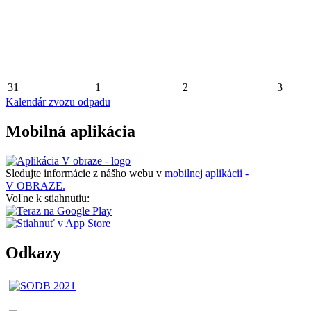
31
1
2
3
Kalendár zvozu odpadu
Mobilná aplikácia
Sledujte informácie z nášho webu v
mobilnej aplikácii -
V OBRAZE.
Voľne k stiahnutiu:
Odkazy