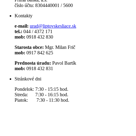
číslo účtu: 8304440001 / 5600
Kontakty
e-mail:
urad@liptovskesliace.sk
tel.:
044 / 4372 171
mob:
0918 432 830
Starosta obce:
Mgr. Milan Frič
mob:
0917 842 625
Prednosta úradu:
Pavol Bartík
mob:
0918 432 831
Stránkové dni
Pondelok: 7:30 - 15:15 hod.
Streda: 7:30 - 16:15 hod.
Piatok: 7:30 - 11:30 hod.