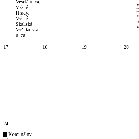
Veselá ulica,
V
Vyšné
H
Hrady,
V
Vyšné
S
Skaliská,
V
Vyšnianska
u
ulica
17
18
19
20
24
Komunálny