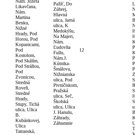
Nám. Jozefa
Pažíť, Do
L
Likavčana,
Zúbrej,
N
Nám.
Hlavná
M
Martina
ulica, Jarná
B
Benku,
ulica, K
N
Nižné
Medokýšu,
H
Hrady, Pod
Na Majeri,
H
Horou, Pod
Nám.
K
Kopanicami,
Ľudovíta
P
Pod
12
Fullu,
K
Kostolom,
Nám.J.
P
Pod Skálím,
Kútnika-
P
Pod Stráňou,
Šmálova,
P
Pod
Nižnianska
Z
Zvonicou,
ulica, Pod
S
Stredná
Pivničiskom,
R
Roveň,
Pražská
S
Stredné
ulica, Seč,
H
Hrady,
Školská
S
Stupy, Tichá
ulica, Ulica
u
ulica, Ulica
J. Hanulu,
B
B.
Záhrady,
K
Kubánkovej,
Záhumnie
U
Ulica
T
Tatranská,
V