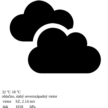
32 °C
18 °C
oblačno, slabý severozápadný vietor
vietor
SZ, 2.14
m/s
tlak
1018
hPa