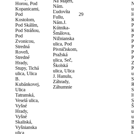
Na Majeri,
Horou, Pod
N
Nám.
Kopanicami,
u
Ľudovíta
Pod
29
H
Fullu,
Kostolom,
K
Nám.J.
Pod Skálím,
P
Kútnika-
Pod Stráňou,
K
Šmálova,
Pod
P
Nižnianska
Zvonicou,
P
ulica, Pod
Stredná
P
Pivničiskom,
Roveň,
P
Pražská
Stredné
P
ulica, Seč,
Hrady,
Z
Školská
Stupy, Tichá
P
ulica, Ulica
ulica, Ulica
u
J. Hanulu,
B.
S
Záhrady,
Kubánkovej,
R
Záhumnie
Ulica
S
Tatranská,
H
Veselá ulica,
S
Vyšné
Š
Hrady,
u
Vyšné
u
Skaliská,
B
Vyšnianska
K
ulica
U