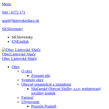
Menu
044 / 4372 171
urad@liptovskesliace.sk
SK
Slovensky
SK
Slovensky
EN
English
Obec
Liptovské Sliače
Obec
Liptovské Sliače
Obec
O obci
Zoznam ulíc
Symboly obce
Obecné organizácie a zariadenia
Sliačanské Obecné Služby, s.r.o, registrovaný
sociálny podnik
Farnosť
Ubytovanie
Penzión Prameň