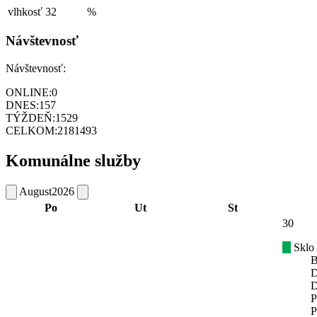
vlhkosť
32
%
Návštevnosť
Návštevnosť:
ONLINE:
0
DNES:
157
TÝŽDEŇ:
1529
CELKOM:
2181493
Komunálne služby
August
2026
Po
Ut
St
30
Sklo
B
D
D
P
P