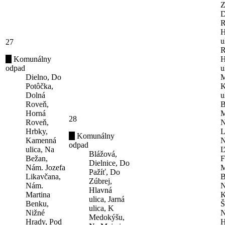
Z
D
R
H
u
27
R
Komunálny
H
odpad
u
Dielno, Do
M
Potôčka,
K
Dolná
u
Roveň,
B
Horná
M
28
Roveň,
N
Hrbky,
L
Komunálny
Kamenná
N
odpad
ulica, Na
Ľ
Blážová,
Bežan,
F
Dielnice, Do
Nám. Jozefa
M
Pažíť, Do
Likavčana,
B
Zúbrej,
Nám.
N
Hlavná
Martina
K
ulica, Jarná
Benku,
Š
ulica, K
Nižné
N
Medokýšu,
Hrady, Pod
H