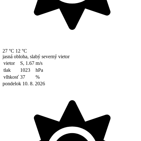
27 °C
12 °C
jasná obloha, slabý severný vietor
vietor
S, 1.67
m/s
tlak
1023
hPa
vlhkosť
37
%
pondelok 10. 8. 2026