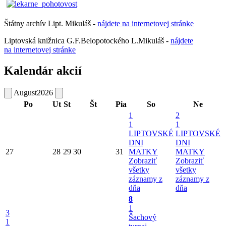
Štátny archív Lipt. Mikuláš -
nájdete
na
internetovej
stránke
Liptovská knižnica G.F.Belopotockého L.Mikuláš -
nájdete
na internetovej stránke
Kalendár akcií
August
2026
Po
Ut
St
Št
Pia
So
Ne
1
2
1
1
LIPTOVSKÉ
LIPTOVSKÉ
DNI
DNI
27
28
29
30
31
MATKY
MATKY
Zobraziť
Zobraziť
všetky
všetky
záznamy z
záznamy z
dňa
dňa
8
1
3
Šachový
1