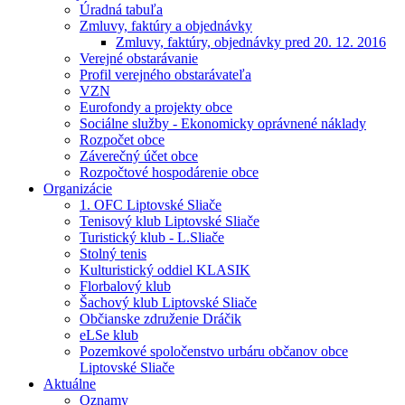
Úradná tabuľa
Zmluvy, faktúry a objednávky
Zmluvy, faktúry, objednávky pred 20. 12. 2016
Verejné obstarávanie
Profil verejného obstarávateľa
VZN
Eurofondy a projekty obce
Sociálne služby - Ekonomicky oprávnené náklady
Rozpočet obce
Záverečný účet obce
Rozpočtové hospodárenie obce
Organizácie
1. OFC Liptovské Sliače
Tenisový klub Liptovské Sliače
Turistický klub - L.Sliače
Stolný tenis
Kulturistický oddiel KLASIK
Florbalový klub
Šachový klub Liptovské Sliače
Občianske združenie Dráčik
eLSe klub
Pozemkové spoločenstvo urbáru občanov obce
Liptovské Sliače
Aktuálne
Oznamy