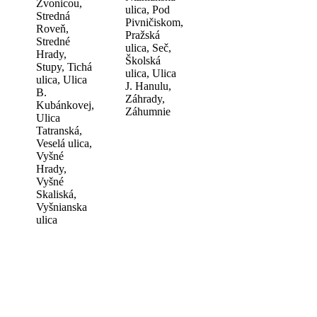
Zvonicou,
ulica, Pod
Stredná
Pivničiskom,
Roveň,
Pražská
Stredné
ulica, Seč,
Hrady,
Školská
Stupy, Tichá
ulica, Ulica
ulica, Ulica
J. Hanulu,
B.
Záhrady,
Kubánkovej,
Záhumnie
Ulica
Tatranská,
Veselá ulica,
Vyšné
Hrady,
Vyšné
Skaliská,
Vyšnianska
ulica