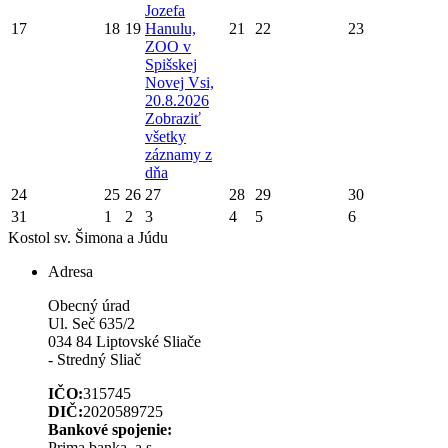
Jozefa
17
18
19
Hanulu,
21
22
23
ZOO v
Spišskej
Novej Vsi,
20.8.2026
Zobraziť
všetky
záznamy z
dňa
24
25
26
27
28
29
30
31
1
2
3
4
5
6
Kostol sv. Šimona a Júdu
Adresa
Obecný úrad
Ul. Seč 635/2
034 84 Liptovské Sliače
- Stredný Sliač
IČO:
315745
DIČ:
2020589725
Bankové spojenie:
Prima banka, a.s.