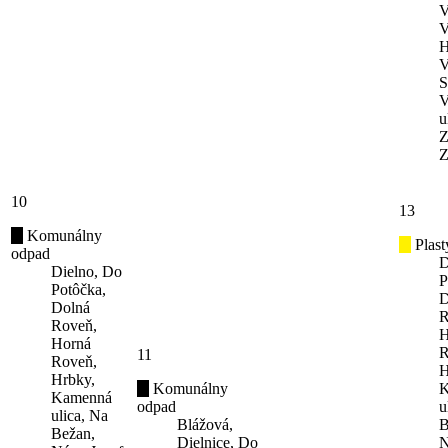
V
V
H
V
S
V
u
Z
Z
10
13
Komunálny
Plast
odpad
D
Dielno, Do
P
Potôčka,
D
Dolná
R
Roveň,
H
Horná
R
11
Roveň,
H
Hrbky,
Komunálny
K
Kamenná
odpad
u
ulica, Na
Blážová,
B
Bežan,
Dielnice, Do
N