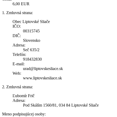
6,00 EUR
1. Zmluvná strana:
Obec Liptovské Sliače
IČO:
00315745
DIČ:
Slovensko
Adresa:
Seč 635/2
Telefón:
918432830
E-mail:
urad@liptovskesliace.sk
Web:
www.liptovskesliace.sk
2. Zmluvná strana:
Ľubomír Frič
Adresa:
Pod Skálím 1560/81, 034 84 Liptovské Sliače
Meno podpisujúcej osoby: