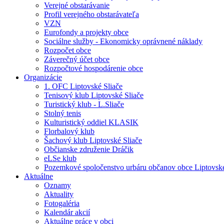
Verejné obstarávanie
Profil verejného obstarávateľa
VZN
Eurofondy a projekty obce
Sociálne služby - Ekonomicky oprávnené náklady
Rozpočet obce
Záverečný účet obce
Rozpočtové hospodárenie obce
Organizácie
1. OFC Liptovské Sliače
Tenisový klub Liptovské Sliače
Turistický klub - L.Sliače
Stolný tenis
Kulturistický oddiel KLASIK
Florbalový klub
Šachový klub Liptovské Sliače
Občianske združenie Dráčik
eLSe klub
Pozemkové spoločenstvo urbáru občanov obce Liptovské
Aktuálne
Oznamy
Aktuality
Fotogaléria
Kalendár akcií
Aktuálne práce v obci