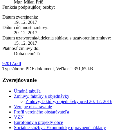
Mgr. Milan Frič
Funkcia podpisujúcej osoby:
Dátum zverejnenia:
19. 12. 2017
Dátum účinnosti zmluvy:
20. 12. 2017
Dátum uzatvorenia/udelenia súhlasu s uzatvorením zmluvy:
15. 12. 2017
Platnosť zmluvy do:
Doba neurčitá
92017.pdf
Typ súboru: PDF dokument, Veľkosť: 351,65 kB
Zverejňovanie
Úradná tabuľa
Zmluvy, faktúry a objednávky
Zmluvy, faktúry, objednávky pred 20. 12. 2016
Verejné obstarávanie
Profil verejného obstarávateľa
VZN
Eurofondy a projekty obce
Sociálne služby - Ekonomicky oprávnené náklady