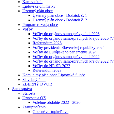
Kam v okolí
Liptovské dni matky
Územný plán obce
Územný plán obce - Dodatok č. 1
Územný plán obce - Dodatok č. 2
Program rozvoja obce
Voľby
Voľby do orgánov samosprávy obcí 2026
Voľby do orgánov samosprávnych krajov 2026 (
Referendum 2026
Voľby prezidenta Slovenskej republiky 2024
Voľby do Európskeho parlamentu 2024
Voľby do orgánov samosprávy obcí 2022
Voľby do orgánov samosprávnych krajov 2022 (
Voľby do NR SR 2023
Referendum 2023
Komunitný plán obce Liptovské Sliače
Stavebný úrad
ZBERNÝ DVOR
Samospráva
Starosta
Uznesenia OZ
Volebné obdobie 2022 - 2026
Zastupiteľstvo
Obecné zastupiteľstvo