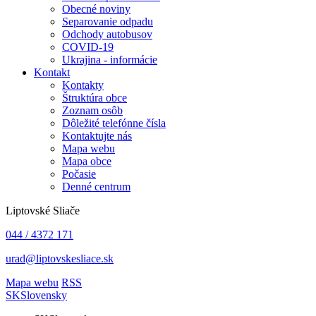
Obecné noviny
Separovanie odpadu
Odchody autobusov
COVID-19
Ukrajina - informácie
Kontakt
Kontakty
Štruktúra obce
Zoznam osôb
Dôležité telefónne čísla
Kontaktujte nás
Mapa webu
Mapa obce
Počasie
Denné centrum
Liptovské Sliače
044 / 4372 171
urad@liptovskesliace.sk
Mapa webu
RSS
SK
Slovensky