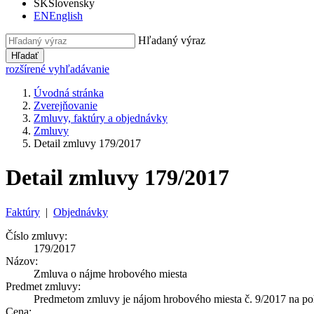
SK
Slovensky
EN
English
Hľadaný výraz
Hľadať
rozšírené vyhľadávanie
Úvodná stránka
Zverejňovanie
Zmluvy, faktúry a objednávky
Zmluvy
Detail zmluvy 179/2017
Detail zmluvy 179/2017
Faktúry
|
Objednávky
Číslo zmluvy:
179/2017
Názov:
Zmluva o nájme hrobového miesta
Predmet zmluvy:
Predmetom zmluvy je nájom hrobového miesta č. 9/2017 na poh
Cena: