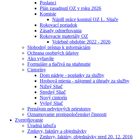
Poslanci
Plán zasadnutí OZ v roku 2026
Komisie
Náplň práce komisií OZ L. Sliače
Rokovací poriadok
Zásady odmeňovania
Rokovacie materiály OZ
Volebné obdobie 2022 - 2026
Slobodný prístup k informáciám
Ochrana osobných údajov
Ako vybavíte
Formuláre a tlačivá na stiahnutie
Cintoríny
Dom nádeje - poplatky za služby
Hrobová miesta - nájomné a úhrady za služby
Nižný Sliač
Stredný Sliač
Nový cintorín
Vyšný Sliač
Prenájom nebytových priestorov
Oznamovanie protispoločenskej činnosti
Zverejňovanie
Úradná tabuľa
Zmluvy, faktúry a objednávky
Zmluvy, faktúry, objednávky pred 20. 12. 2016