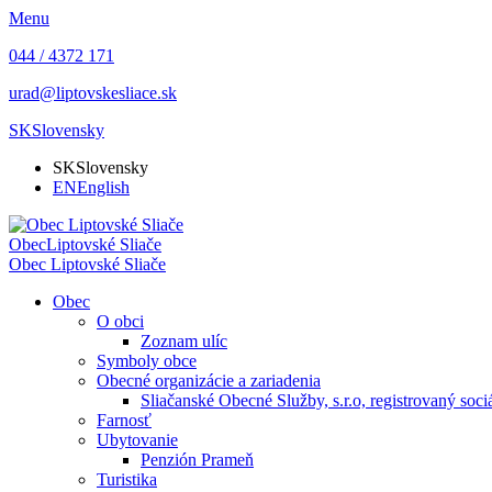
Menu
044 / 4372 171
urad@liptovskesliace.sk
SK
Slovensky
SK
Slovensky
EN
English
Obec
Liptovské Sliače
Obec
Liptovské Sliače
Obec
O obci
Zoznam ulíc
Symboly obce
Obecné organizácie a zariadenia
Sliačanské Obecné Služby, s.r.o, registrovaný soc
Farnosť
Ubytovanie
Penzión Prameň
Turistika