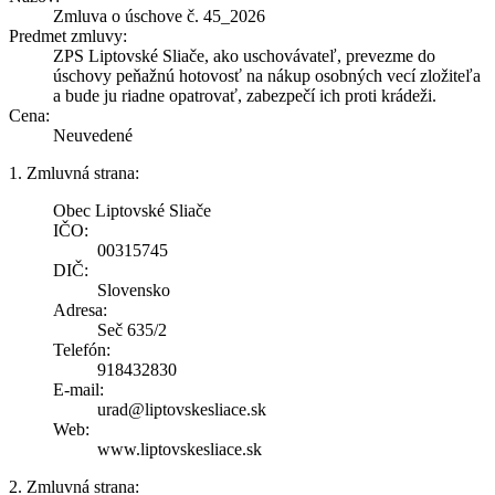
Zmluva o úschove č. 45_2026
Predmet zmluvy:
ZPS Liptovské Sliače, ako uschovávateľ, prevezme do
úschovy peňažnú hotovosť na nákup osobných vecí zložiteľa
a bude ju riadne opatrovať, zabezpečí ich proti krádeži.
Cena:
Neuvedené
1. Zmluvná strana:
Obec Liptovské Sliače
IČO:
00315745
DIČ:
Slovensko
Adresa:
Seč 635/2
Telefón:
918432830
E-mail:
urad@liptovskesliace.sk
Web:
www.liptovskesliace.sk
2. Zmluvná strana: