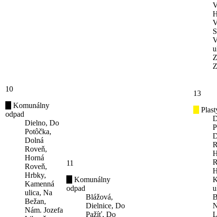
V
H
V
S
V
u
Z
Z
10
13
Komunálny
Plast
odpad
D
Dielno, Do
P
Potôčka,
D
Dolná
R
Roveň,
H
Horná
R
11
Roveň,
H
Hrbky,
Komunálny
K
Kamenná
odpad
u
ulica, Na
Blážová,
B
Bežan,
Dielnice, Do
N
Nám. Jozefa
Pažíť, Do
L