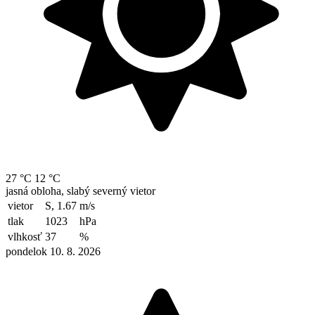
27 °C
12 °C
jasná obloha, slabý severný vietor
vietor
S, 1.67
m/s
tlak
1023
hPa
vlhkosť
37
%
pondelok 10. 8. 2026