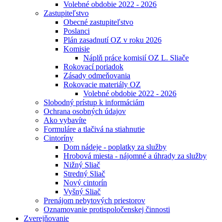
Volebné obdobie 2022 - 2026
Zastupiteľstvo
Obecné zastupiteľstvo
Poslanci
Plán zasadnutí OZ v roku 2026
Komisie
Náplň práce komisií OZ L. Sliače
Rokovací poriadok
Zásady odmeňovania
Rokovacie materiály OZ
Volebné obdobie 2022 - 2026
Slobodný prístup k informáciám
Ochrana osobných údajov
Ako vybavíte
Formuláre a tlačivá na stiahnutie
Cintoríny
Dom nádeje - poplatky za služby
Hrobová miesta - nájomné a úhrady za služby
Nižný Sliač
Stredný Sliač
Nový cintorín
Vyšný Sliač
Prenájom nebytových priestorov
Oznamovanie protispoločenskej činnosti
Zverejňovanie