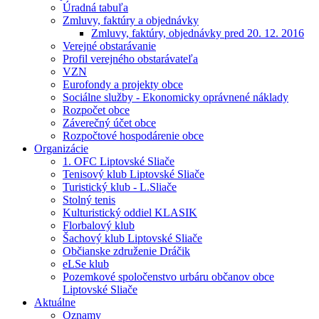
Úradná tabuľa
Zmluvy, faktúry a objednávky
Zmluvy, faktúry, objednávky pred 20. 12. 2016
Verejné obstarávanie
Profil verejného obstarávateľa
VZN
Eurofondy a projekty obce
Sociálne služby - Ekonomicky oprávnené náklady
Rozpočet obce
Záverečný účet obce
Rozpočtové hospodárenie obce
Organizácie
1. OFC Liptovské Sliače
Tenisový klub Liptovské Sliače
Turistický klub - L.Sliače
Stolný tenis
Kulturistický oddiel KLASIK
Florbalový klub
Šachový klub Liptovské Sliače
Občianske združenie Dráčik
eLSe klub
Pozemkové spoločenstvo urbáru občanov obce
Liptovské Sliače
Aktuálne
Oznamy