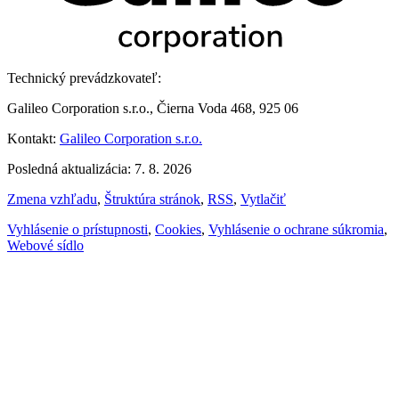
Technický prevádzkovateľ:
Galileo Corporation s.r.o., Čierna Voda 468, 925 06
Kontakt:
Galileo Corporation s.r.o.
Posledná aktualizácia: 7. 8. 2026
Zmena vzhľadu
,
Štruktúra stránok
,
RSS
,
Vytlačiť
Vyhlásenie o prístupnosti
,
Cookies
,
Vyhlásenie o ochrane súkromia
,
Webové sídlo