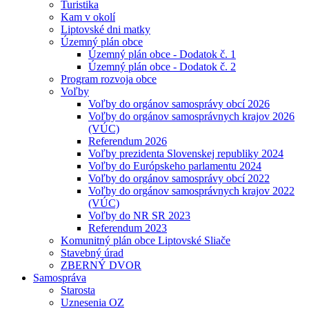
Turistika
Kam v okolí
Liptovské dni matky
Územný plán obce
Územný plán obce - Dodatok č. 1
Územný plán obce - Dodatok č. 2
Program rozvoja obce
Voľby
Voľby do orgánov samosprávy obcí 2026
Voľby do orgánov samosprávnych krajov 2026
(VÚC)
Referendum 2026
Voľby prezidenta Slovenskej republiky 2024
Voľby do Európskeho parlamentu 2024
Voľby do orgánov samosprávy obcí 2022
Voľby do orgánov samosprávnych krajov 2022
(VÚC)
Voľby do NR SR 2023
Referendum 2023
Komunitný plán obce Liptovské Sliače
Stavebný úrad
ZBERNÝ DVOR
Samospráva
Starosta
Uznesenia OZ