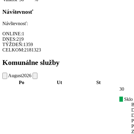
Návštevnosť
Návštevnosť:
ONLINE:
1
DNES:
219
TÝŽDEŇ:
1359
CELKOM:
2181323
Komunálne služby
August
2026
Po
Ut
St
30
Sklo
B
D
D
P
P
Z