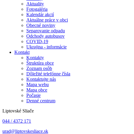
Aktuality
Fotogaléria
Kalendár akcií
Aktuálne práce v obci
Obecné noviny
Separovanie odpadu
Odchody autobusov
COVID-19
Ukrajina - informácie
Kontakt
Kontakty
Štruktúra obce
Zoznam osôb
Dôležité telefónne čísla
Kontaktujte nás
Mapa webu
Mapa obce
Počasie
Denné centrum
Liptovské Sliače
044 / 4372 171
urad@liptovskesliace.sk