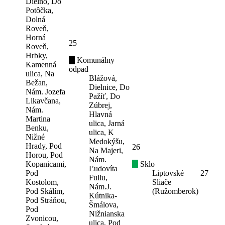
Dielno, Do
Potôčka,
Dolná
Roveň,
Horná
25
Roveň,
Hrbky,
Komunálny
Kamenná
odpad
ulica, Na
Blážová,
Bežan,
Dielnice, Do
Nám. Jozefa
Pažíť, Do
Likavčana,
Zúbrej,
Nám.
Hlavná
Martina
ulica, Jarná
Benku,
ulica, K
Nižné
Medokýšu,
Hrady, Pod
26
Na Majeri,
Horou, Pod
Nám.
Kopanicami,
Sklo
Ľudovíta
Pod
Liptovské
27
Fullu,
Kostolom,
Sliače
Nám.J.
Pod Skálím,
(Ružomberok)
Kútnika-
Pod Stráňou,
Šmálova,
Pod
Nižnianska
Zvonicou,
ulica, Pod