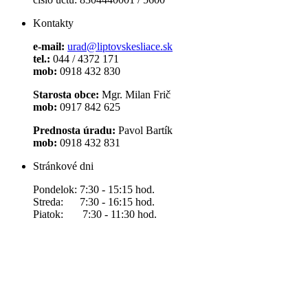
Kontakty
e-mail:
urad@liptovskesliace.sk
tel.:
044 / 4372 171
mob:
0918 432 830
Starosta obce:
Mgr. Milan Frič
mob:
0917 842 625
Prednosta úradu:
Pavol Bartík
mob:
0918 432 831
Stránkové dni
Pondelok: 7:30 - 15:15 hod.
Streda: 7:30 - 16:15 hod.
Piatok: 7:30 - 11:30 hod.