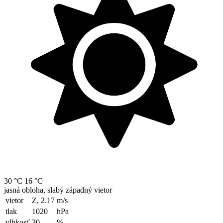
30 °C
16 °C
jasná obloha, slabý západný vietor
vietor
Z, 2.17
m/s
tlak
1020
hPa
vlhkosť
30
%