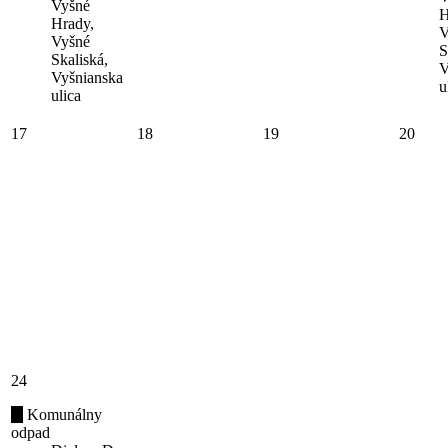
Vyšné
H
Hrady,
V
Vyšné
S
Skaliská,
V
Vyšnianska
u
ulica
17
18
19
20
24
Komunálny
odpad