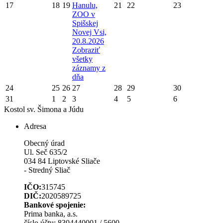
17
18
19
Hanulu,
21
22
23
ZOO v
Spišskej
Novej Vsi,
20.8.2026
Zobraziť
všetky
záznamy z
dňa
24
25
26
27
28
29
30
31
1
2
3
4
5
6
Kostol sv. Šimona a Júdu
Adresa
Obecný úrad
Ul. Seč 635/2
034 84 Liptovské Sliače
- Stredný Sliač
IČO:
315745
DIČ:
2020589725
Bankové spojenie:
Prima banka, a.s.
číslo účtu: 8304440001 / 5600