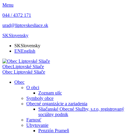
Menu
044 / 4372 171
urad@liptovskesliace.sk
SK
Slovensky
SK
Slovensky
EN
English
Obec
Liptovské Sliače
Obec
Liptovské Sliače
Obec
O obci
Zoznam ulíc
Symboly obce
Obecné organizácie a zariadenia
Sliačanské Obecné Služby, s.r.o, registrovaný
sociálny podnik
Farnosť
Ubytovanie
Penzión Prameň