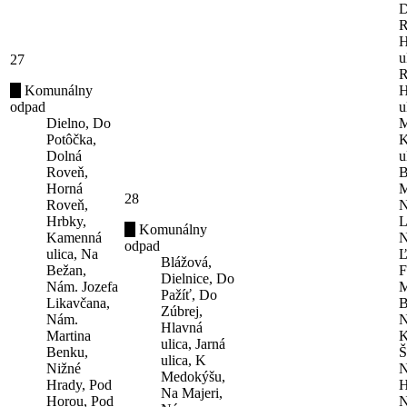
D
R
H
u
27
R
Komunálny
H
odpad
u
Dielno, Do
M
Potôčka,
K
Dolná
u
Roveň,
B
Horná
M
28
Roveň,
N
Hrbky,
L
Komunálny
Kamenná
N
odpad
ulica, Na
Ľ
Blážová,
Bežan,
F
Dielnice, Do
Nám. Jozefa
M
Pažíť, Do
Likavčana,
B
Zúbrej,
Nám.
N
Hlavná
Martina
K
ulica, Jarná
Benku,
Š
ulica, K
Nižné
N
Medokýšu,
Hrady, Pod
H
Na Majeri,
Horou, Pod
N