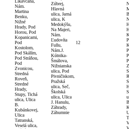
Likavčana,
Zúbrej,
N
Nám.
Hlavná
M
Martina
ulica, Jarná
B
Benku,
ulica, K
N
Nižné
Medokýšu,
H
Hrady, Pod
Na Majeri,
H
Horou, Pod
Nám.
K
Kopanicami,
Ľudovíta
P
Pod
12
Fullu,
K
Kostolom,
Nám.J.
P
Pod Skálím,
Kútnika-
P
Pod Stráňou,
Šmálova,
P
Pod
Nižnianska
Z
Zvonicou,
ulica, Pod
S
Stredná
Pivničiskom,
R
Roveň,
Pražská
S
Stredné
ulica, Seč,
H
Hrady,
Školská
S
Stupy, Tichá
ulica, Ulica
u
ulica, Ulica
J. Hanulu,
B
B.
Záhrady,
K
Kubánkovej,
Záhumnie
U
Ulica
T
Tatranská,
V
Veselá ulica,
V