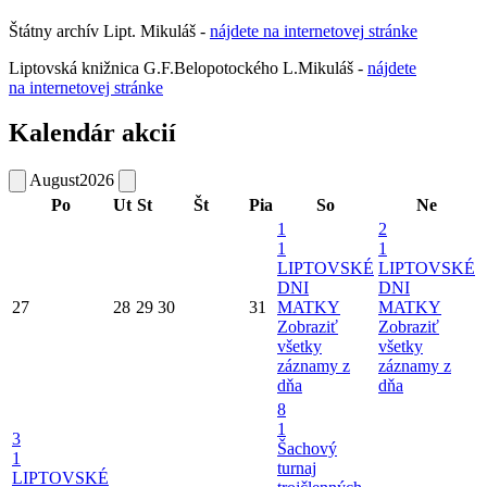
Štátny archív Lipt. Mikuláš -
nájdete
na
internetovej
stránke
Liptovská knižnica G.F.Belopotockého L.Mikuláš -
nájdete
na internetovej stránke
Kalendár akcií
August
2026
Po
Ut
St
Št
Pia
So
Ne
1
2
1
1
LIPTOVSKÉ
LIPTOVSKÉ
DNI
DNI
27
28
29
30
31
MATKY
MATKY
Zobraziť
Zobraziť
všetky
všetky
záznamy z
záznamy z
dňa
dňa
8
1
3
Šachový
1
turnaj
LIPTOVSKÉ