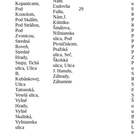
Nám.
Kopanicami,
u
Ľudovíta
Pod
29
H
Fullu,
Kostolom,
K
Nám.J.
Pod Skálím,
P
Kútnika-
Pod Stráňou,
K
Šmálova,
Pod
P
Nižnianska
Zvonicou,
P
ulica, Pod
Stredná
P
Pivničiskom,
Roveň,
P
Pražská
Stredné
P
ulica, Seč,
Hrady,
Z
Školská
Stupy, Tichá
P
ulica, Ulica
ulica, Ulica
u
J. Hanulu,
B.
S
Záhrady,
Kubánkovej,
R
Záhumnie
Ulica
S
Tatranská,
H
Veselá ulica,
S
Vyšné
Š
Hrady,
u
Vyšné
u
Skaliská,
B
Vyšnianska
K
ulica
U
H