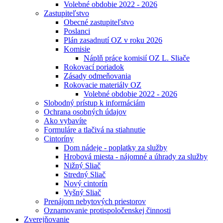
Volebné obdobie 2022 - 2026
Zastupiteľstvo
Obecné zastupiteľstvo
Poslanci
Plán zasadnutí OZ v roku 2026
Komisie
Náplň práce komisií OZ L. Sliače
Rokovací poriadok
Zásady odmeňovania
Rokovacie materiály OZ
Volebné obdobie 2022 - 2026
Slobodný prístup k informáciám
Ochrana osobných údajov
Ako vybavíte
Formuláre a tlačivá na stiahnutie
Cintoríny
Dom nádeje - poplatky za služby
Hrobová miesta - nájomné a úhrady za služby
Nižný Sliač
Stredný Sliač
Nový cintorín
Vyšný Sliač
Prenájom nebytových priestorov
Oznamovanie protispoločenskej činnosti
Zverejňovanie