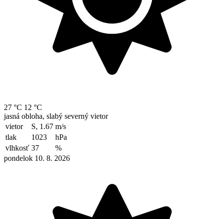
27 °C
12 °C
jasná obloha, slabý severný vietor
vietor
S, 1.67
m/s
tlak
1023
hPa
vlhkosť
37
%
pondelok 10. 8. 2026