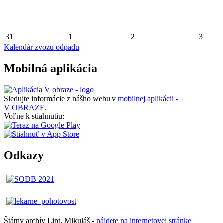
31
1
2
3
Kalendár zvozu odpadu
Mobilná aplikácia
Sledujte informácie z nášho webu v
mobilnej aplikácii -
V OBRAZE.
Voľne k stiahnutiu:
Odkazy
Štátny archív Lipt. Mikuláš -
nájdete
na
internetovej
stránke