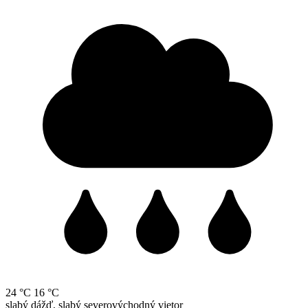
24 °C
16 °C
slabý dážď, slabý severovýchodný vietor