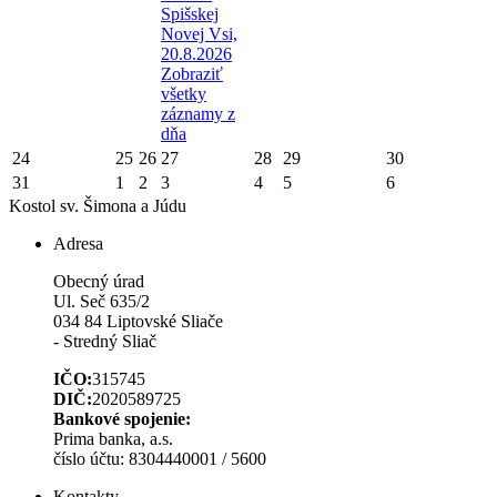
Spišskej
Novej Vsi,
20.8.2026
Zobraziť
všetky
záznamy z
dňa
24
25
26
27
28
29
30
31
1
2
3
4
5
6
Kostol sv. Šimona a Júdu
Adresa
Obecný úrad
Ul. Seč 635/2
034 84 Liptovské Sliače
- Stredný Sliač
IČO:
315745
DIČ:
2020589725
Bankové spojenie:
Prima banka, a.s.
číslo účtu: 8304440001 / 5600
Kontakty