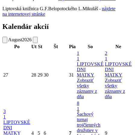
Liptovská knižnica G.F.Belopotockého L.Mikuláš -
nájdete
na internetovej stránke
Kalendár akcií
August
2026
Po
Ut
St
Št
Pia
So
Ne
1
2
1
1
LIPTOVSKÉ
LIPTOVSKÉ
DNI
DNI
27
28
29
30
31
MATKY
MATKY
Zobraziť
Zobraziť
všetky
všetky
záznamy z
záznamy z
dňa
dňa
8
1
3
Šachový
1
turnaj
LIPTOVSKÉ
trojčlenných
DNI
družstiev v
MATKY
4
5
6
7
9