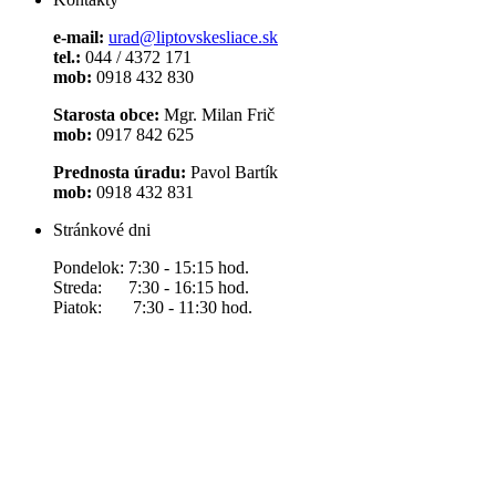
e-mail:
urad@liptovskesliace.sk
tel.:
044 / 4372 171
mob:
0918 432 830
Starosta obce:
Mgr. Milan Frič
mob:
0917 842 625
Prednosta úradu:
Pavol Bartík
mob:
0918 432 831
Stránkové dni
Pondelok: 7:30 - 15:15 hod.
Streda: 7:30 - 16:15 hod.
Piatok: 7:30 - 11:30 hod.