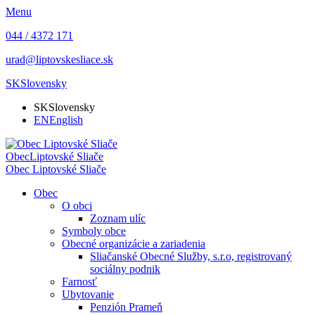
Menu
044 / 4372 171
urad@liptovskesliace.sk
SK
Slovensky
SK
Slovensky
EN
English
Obec
Liptovské Sliače
Obec
Liptovské Sliače
Obec
O obci
Zoznam ulíc
Symboly obce
Obecné organizácie a zariadenia
Sliačanské Obecné Služby, s.r.o, registrovaný
sociálny podnik
Farnosť
Ubytovanie
Penzión Prameň