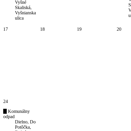
Vyšné
S
Skaliská,
V
Vyšnianska
u
ulica
17
18
19
20
24
Komunálny
odpad
Dielno, Do
Potôčka,