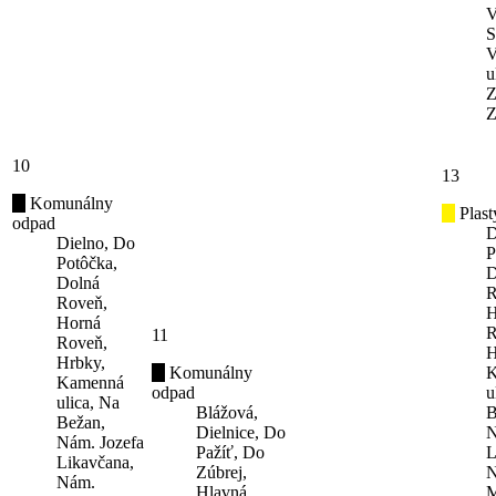
V
S
V
u
Z
Z
10
13
Komunálny
Plast
odpad
D
Dielno, Do
P
Potôčka,
D
Dolná
R
Roveň,
H
Horná
R
11
Roveň,
H
Hrbky,
Komunálny
K
Kamenná
odpad
u
ulica, Na
Blážová,
B
Bežan,
Dielnice, Do
N
Nám. Jozefa
Pažíť, Do
L
Likavčana,
Zúbrej,
N
Nám.
Hlavná
M