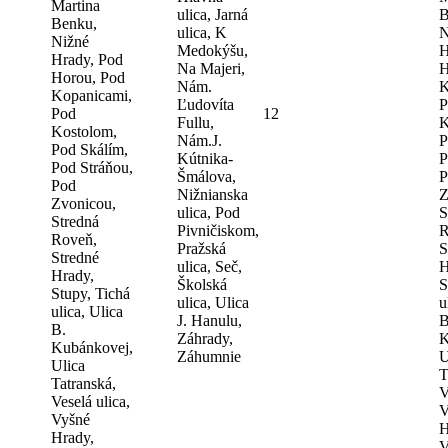
Martina
ulica, Jarná
B
Benku,
ulica, K
N
Nižné
Medokýšu,
H
Hrady, Pod
Na Majeri,
H
Horou, Pod
Nám.
K
Kopanicami,
Ľudovíta
P
Pod
12
Fullu,
K
Kostolom,
Nám.J.
P
Pod Skálím,
Kútnika-
P
Pod Stráňou,
Šmálova,
P
Pod
Nižnianska
Z
Zvonicou,
ulica, Pod
S
Stredná
Pivničiskom,
R
Roveň,
Pražská
S
Stredné
ulica, Seč,
H
Hrady,
Školská
S
Stupy, Tichá
ulica, Ulica
u
ulica, Ulica
J. Hanulu,
B
B.
Záhrady,
K
Kubánkovej,
Záhumnie
U
Ulica
T
Tatranská,
V
Veselá ulica,
V
Vyšné
H
Hrady,
V