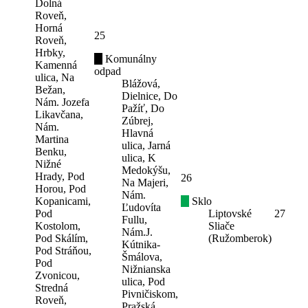
Dolná
Roveň,
Horná
25
Roveň,
Hrbky,
Komunálny
Kamenná
odpad
ulica, Na
Blážová,
Bežan,
Dielnice, Do
Nám. Jozefa
Pažíť, Do
Likavčana,
Zúbrej,
Nám.
Hlavná
Martina
ulica, Jarná
Benku,
ulica, K
Nižné
Medokýšu,
Hrady, Pod
26
Na Majeri,
Horou, Pod
Nám.
Kopanicami,
Sklo
Ľudovíta
Pod
Liptovské
27
Fullu,
Kostolom,
Sliače
Nám.J.
Pod Skálím,
(Ružomberok)
Kútnika-
Pod Stráňou,
Šmálova,
Pod
Nižnianska
Zvonicou,
ulica, Pod
Stredná
Pivničiskom,
Roveň,
Pražská