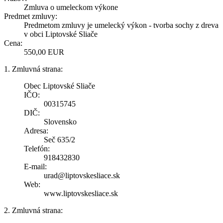
Zmluva o umeleckom výkone
Predmet zmluvy:
Predmetom zmluvy je umelecký výkon - tvorba sochy z dreva
v obci Liptovské Sliače
Cena:
550,00 EUR
1. Zmluvná strana:
Obec Liptovské Sliače
IČO:
00315745
DIČ:
Slovensko
Adresa:
Seč 635/2
Telefón:
918432830
E-mail:
urad@liptovskesliace.sk
Web:
www.liptovskesliace.sk
2. Zmluvná strana: