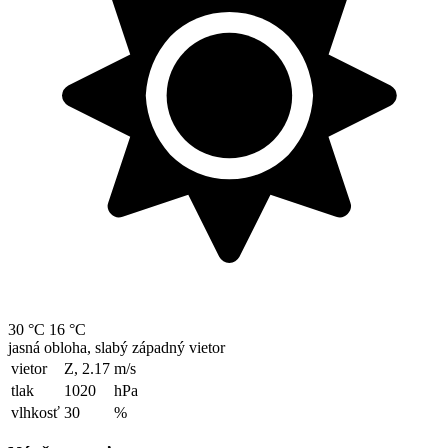
30 °C
16 °C
jasná obloha, slabý západný vietor
vietor
Z, 2.17
m/s
tlak
1020
hPa
vlhkosť
30
%