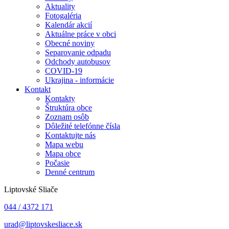
Aktuality
Fotogaléria
Kalendár akcií
Aktuálne práce v obci
Obecné noviny
Separovanie odpadu
Odchody autobusov
COVID-19
Ukrajina - informácie
Kontakt
Kontakty
Štruktúra obce
Zoznam osôb
Dôležité telefónne čísla
Kontaktujte nás
Mapa webu
Mapa obce
Počasie
Denné centrum
Liptovské Sliače
044 / 4372 171
urad@liptovskesliace.sk