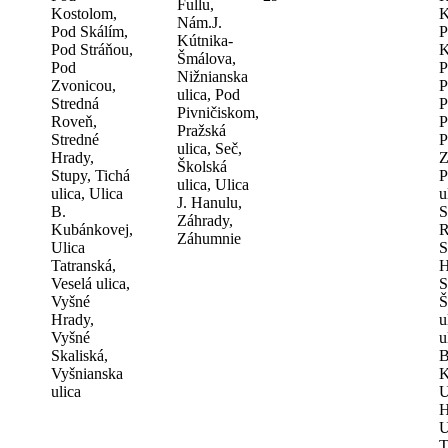
Fullu,
Kostolom,
K
Nám.J.
Pod Skálím,
P
Kútnika-
Pod Stráňou,
K
Šmálova,
Pod
P
Nižnianska
Zvonicou,
P
ulica, Pod
Stredná
P
Pivničiskom,
Roveň,
P
Pražská
Stredné
P
ulica, Seč,
Hrady,
Z
Školská
Stupy, Tichá
P
ulica, Ulica
ulica, Ulica
u
J. Hanulu,
B.
S
Záhrady,
Kubánkovej,
R
Záhumnie
Ulica
S
Tatranská,
H
Veselá ulica,
S
Vyšné
Š
Hrady,
u
Vyšné
u
Skaliská,
B
Vyšnianska
K
ulica
U
H
U
T