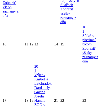
Liptovských
Zobraziť
Sliačoch
všetky
Zobraziť
záznamy z
všetky
dňa
záznamy z
dňa
16
1
Súťaž v
plieskaní
10
11
12
13
14
15
bičom
Zobraziť
všetky
záznamy z
dňa
20
1
Výlet -
Kaštieľ a
Letohrádok
Dardanely,
Galéria
Jozefa
17
18
19
Hanulu,
21
22
23
ZOO v