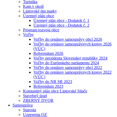
Turistika
Kam v okolí
Liptovské dni matky
Územný plán obce
Územný plán obce - Dodatok č. 1
Územný plán obce - Dodatok č. 2
Program rozvoja obce
Voľby
Voľby do orgánov samosprávy obcí 2026
Voľby do orgánov samosprávnych krajov 2026
(VÚC)
Referendum 2026
Voľby prezidenta Slovenskej republiky 2024
Voľby do Európskeho parlamentu 2024
Voľby do orgánov samosprávy obcí 2022
Voľby do orgánov samosprávnych krajov 2022
(VÚC)
Voľby do NR SR 2023
Referendum 2023
Komunitný plán obce Liptovské Sliače
Stavebný úrad
ZBERNÝ DVOR
Samospráva
Starosta
Uznesenia OZ