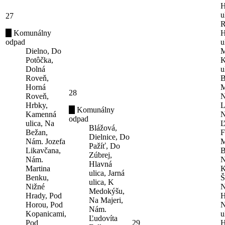
H
u
27
R
Komunálny
H
odpad
u
Dielno, Do
M
Potôčka,
K
Dolná
u
Roveň,
B
Horná
M
28
Roveň,
N
Hrbky,
L
Komunálny
Kamenná
N
odpad
ulica, Na
Ľ
Blážová,
Bežan,
F
Dielnice, Do
Nám. Jozefa
M
Pažíť, Do
Likavčana,
B
Zúbrej,
Nám.
N
Hlavná
Martina
K
ulica, Jarná
Benku,
Š
ulica, K
Nižné
N
Medokýšu,
Hrady, Pod
H
Na Majeri,
Horou, Pod
N
Nám.
Kopanicami,
u
Ľudovíta
Pod
29
H