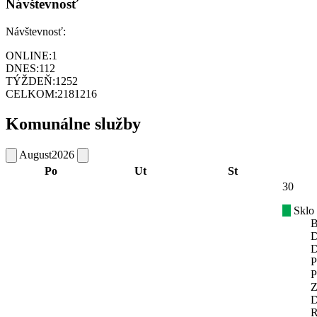
Návštevnosť
Návštevnosť:
ONLINE:
1
DNES:
112
TÝŽDEŇ:
1252
CELKOM:
2181216
Komunálne služby
August
2026
Po
Ut
St
30
Sklo
B
D
D
P
P
Z
D
R