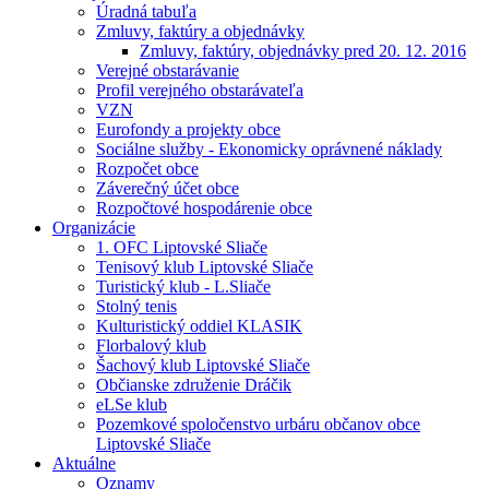
Úradná tabuľa
Zmluvy, faktúry a objednávky
Zmluvy, faktúry, objednávky pred 20. 12. 2016
Verejné obstarávanie
Profil verejného obstarávateľa
VZN
Eurofondy a projekty obce
Sociálne služby - Ekonomicky oprávnené náklady
Rozpočet obce
Záverečný účet obce
Rozpočtové hospodárenie obce
Organizácie
1. OFC Liptovské Sliače
Tenisový klub Liptovské Sliače
Turistický klub - L.Sliače
Stolný tenis
Kulturistický oddiel KLASIK
Florbalový klub
Šachový klub Liptovské Sliače
Občianske združenie Dráčik
eLSe klub
Pozemkové spoločenstvo urbáru občanov obce
Liptovské Sliače
Aktuálne
Oznamy