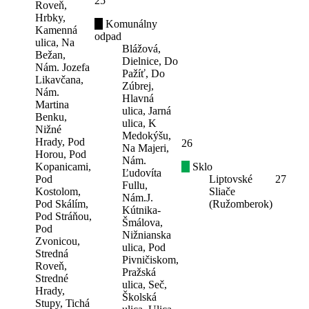
25
Roveň,
Hrbky,
Komunálny
Kamenná
odpad
ulica, Na
Blážová,
Bežan,
Dielnice, Do
Nám. Jozefa
Pažíť, Do
Likavčana,
Zúbrej,
Nám.
Hlavná
Martina
ulica, Jarná
Benku,
ulica, K
Nižné
Medokýšu,
Hrady, Pod
26
Na Majeri,
Horou, Pod
Nám.
Kopanicami,
Sklo
Ľudovíta
Pod
Liptovské
27
Fullu,
Kostolom,
Sliače
Nám.J.
Pod Skálím,
(Ružomberok)
Kútnika-
Pod Stráňou,
Šmálova,
Pod
Nižnianska
Zvonicou,
ulica, Pod
Stredná
Pivničiskom,
Roveň,
Pražská
Stredné
ulica, Seč,
Hrady,
Školská
Stupy, Tichá