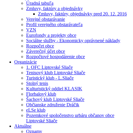
Úradná tabuľa
Zmluvy, faktúry a objednávky
Zmluvy, faktúry, objednávky pred 20. 12. 2016
Verejné obstarávanie
Profil verejného obstarávateľa
VZN
Eurofondy a projekty obce
Sociálne služby - Ekonomicky oprávnené náklady
Rozpočet obce
Záverečný účet obce
Rozpočtové hospodárenie obce
Organizácie
1. OFC Liptovské Sliače
Tenisový klub Liptovské Sliače
Turistický klub - L.Sliače
Stolný tenis
Kulturistický oddiel KLASIK
Florbalový klub
Šachový klub Liptovské Sliače
Občianske združenie Dráčik
eLSe klub
Pozemkové spoločenstvo urbáru občanov obce
Liptovské Sliače
Aktuálne
Oznamy