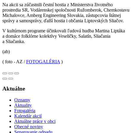
Na akcii sa zúčastnili čestní hostia z Ministerstva životného
prostredia SR, Vodárenskej spoločnosti Ružomberok, Chemkostavu
Michalovce, Amberg Engineering Slovakia, zástupcovia štátnej
správy a samosprávy, ďalší hostia i občania Liptovských Sliačov.
V kultúrnom programe účinkovali ľudová hudba Martina Liptáka
a domáce folklórne kolektívy Veseličky, Salatín, Sliačania
a Sliačanka.
(ab)
( foto - AZ /
FOTOGALÉRIA
)
Aktuálne
Oznamy
Aktuality
Fotogaléria
Kalendár akcií
Aktuálne práce v obci
Obecné noviny
Separovanie odpadu