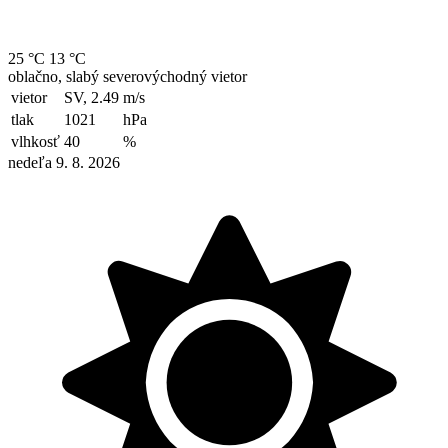
25 °C
13 °C
oblačno, slabý severovýchodný vietor
vietor
SV, 2.49
m/s
tlak
1021
hPa
vlhkosť
40
%
nedeľa 9. 8. 2026