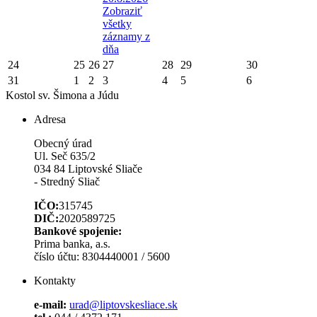
Zobraziť
všetky
záznamy z
dňa
24
25
26
27
28
29
30
31
1
2
3
4
5
6
Kostol sv. Šimona a Júdu
Adresa
Obecný úrad
Ul. Seč 635/2
034 84 Liptovské Sliače
- Stredný Sliač
IČO:
315745
DIČ:
2020589725
Bankové spojenie:
Prima banka, a.s.
číslo účtu: 8304440001 / 5600
Kontakty
e-mail:
urad@liptovskesliace.sk