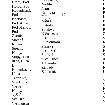
Hrady, Pod
Na Majeri,
H
Horou, Pod
Nám.
K
Kopanicami,
Ľudovíta
P
Pod
12
Fullu,
K
Kostolom,
Nám.J.
P
Pod Skálím,
Kútnika-
P
Pod Stráňou,
Šmálova,
P
Pod
Nižnianska
Z
Zvonicou,
ulica, Pod
S
Stredná
Pivničiskom,
R
Roveň,
Pražská
S
Stredné
ulica, Seč,
H
Hrady,
Školská
S
Stupy, Tichá
ulica, Ulica
u
ulica, Ulica
J. Hanulu,
B
B.
Záhrady,
K
Kubánkovej,
Záhumnie
U
Ulica
T
Tatranská,
V
Veselá ulica,
V
Vyšné
H
Hrady,
V
Vyšné
S
Skaliská,
V
Vyšnianska