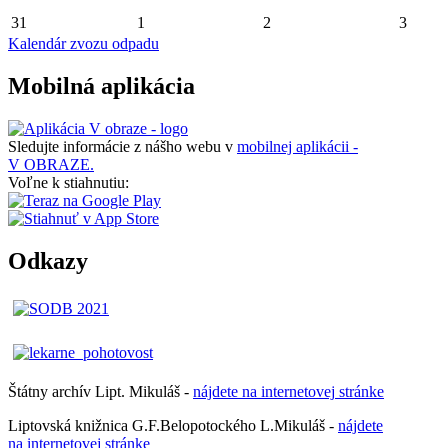
31
1
2
3
Kalendár zvozu odpadu
Mobilná aplikácia
Sledujte informácie z nášho webu v
mobilnej aplikácii -
V OBRAZE.
Voľne k stiahnutiu:
Odkazy
Štátny archív Lipt. Mikuláš -
nájdete
na
internetovej
stránke
Liptovská knižnica G.F.Belopotockého L.Mikuláš -
nájdete
na internetovej stránke