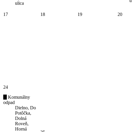
u
ulica
17
18
19
20
24
Komunálny
odpad
Dielno, Do
Potôčka,
Dolná
Roveň,
Horná