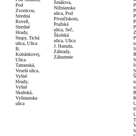
Šmálova,
Pod
P
Nižnianska
Zvonicou,
P
ulica, Pod
Stredná
P
Pivničiskom,
Roveň,
P
Pražská
Stredné
P
ulica, Seč,
Hrady,
Z
Školská
Stupy, Tichá
P
ulica, Ulica
ulica, Ulica
u
J. Hanulu,
B.
S
Záhrady,
Kubánkovej,
R
Záhumnie
Ulica
S
Tatranská,
H
Veselá ulica,
S
Vyšné
Š
Hrady,
u
Vyšné
u
Skaliská,
B
Vyšnianska
K
ulica
U
H
U
T
V
V