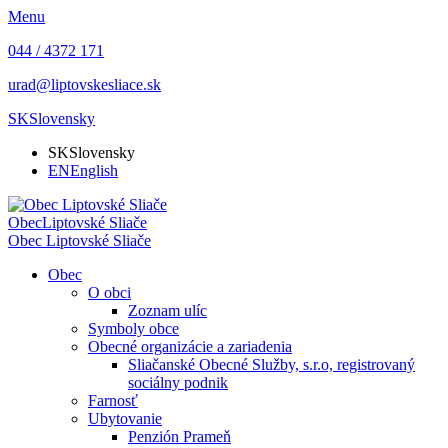
Menu
044 / 4372 171
urad@liptovskesliace.sk
SK
Slovensky
SK
Slovensky
EN
English
Obec
Liptovské Sliače
Obec
Liptovské Sliače
Obec
O obci
Zoznam ulíc
Symboly obce
Obecné organizácie a zariadenia
Sliačanské Obecné Služby, s.r.o, registrovaný
sociálny podnik
Farnosť
Ubytovanie
Penzión Prameň