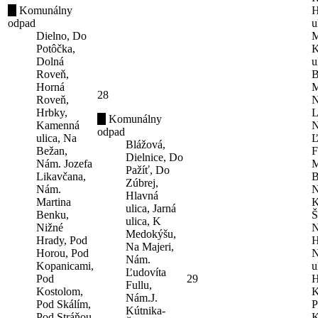
Komunálny
H
odpad
u
Dielno, Do
M
Potôčka,
K
Dolná
u
Roveň,
B
Horná
M
28
Roveň,
N
Hrbky,
L
Komunálny
Kamenná
N
odpad
ulica, Na
Ľ
Blážová,
Bežan,
F
Dielnice, Do
Nám. Jozefa
M
Pažíť, Do
Likavčana,
B
Zúbrej,
Nám.
N
Hlavná
Martina
K
ulica, Jarná
Benku,
Š
ulica, K
Nižné
N
Medokýšu,
Hrady, Pod
H
Na Majeri,
Horou, Pod
N
Nám.
Kopanicami,
u
Ľudovíta
Pod
29
H
Fullu,
Kostolom,
K
Nám.J.
Pod Skálím,
P
Kútnika-
Pod Stráňou,
K