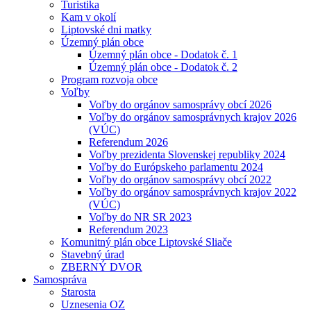
Turistika
Kam v okolí
Liptovské dni matky
Územný plán obce
Územný plán obce - Dodatok č. 1
Územný plán obce - Dodatok č. 2
Program rozvoja obce
Voľby
Voľby do orgánov samosprávy obcí 2026
Voľby do orgánov samosprávnych krajov 2026
(VÚC)
Referendum 2026
Voľby prezidenta Slovenskej republiky 2024
Voľby do Európskeho parlamentu 2024
Voľby do orgánov samosprávy obcí 2022
Voľby do orgánov samosprávnych krajov 2022
(VÚC)
Voľby do NR SR 2023
Referendum 2023
Komunitný plán obce Liptovské Sliače
Stavebný úrad
ZBERNÝ DVOR
Samospráva
Starosta
Uznesenia OZ