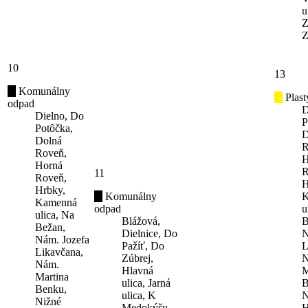
u
Z
Z
10
13
Komunálny
Plast
odpad
D
Dielno, Do
P
Potôčka,
D
Dolná
R
Roveň,
H
Horná
R
11
Roveň,
H
Hrbky,
Komunálny
K
Kamenná
odpad
u
ulica, Na
Blážová,
B
Bežan,
Dielnice, Do
N
Nám. Jozefa
Pažíť, Do
L
Likavčana,
Zúbrej,
N
Nám.
Hlavná
M
Martina
ulica, Jarná
B
Benku,
ulica, K
N
Nižné
Medokýšu,
H