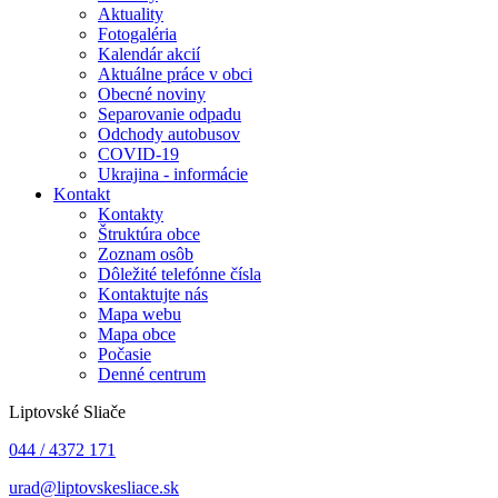
Aktuality
Fotogaléria
Kalendár akcií
Aktuálne práce v obci
Obecné noviny
Separovanie odpadu
Odchody autobusov
COVID-19
Ukrajina - informácie
Kontakt
Kontakty
Štruktúra obce
Zoznam osôb
Dôležité telefónne čísla
Kontaktujte nás
Mapa webu
Mapa obce
Počasie
Denné centrum
Liptovské Sliače
044 / 4372 171
urad@liptovskesliace.sk