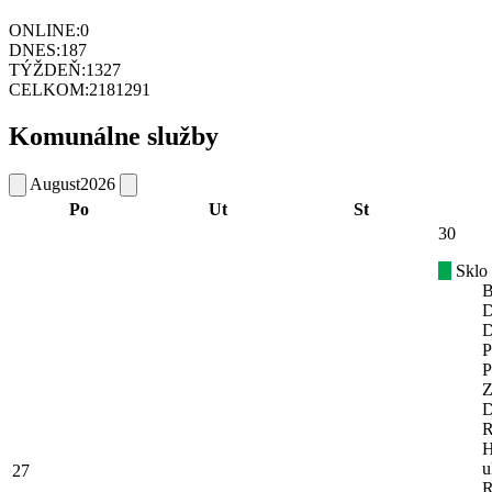
ONLINE:
0
DNES:
187
TÝŽDEŇ:
1327
CELKOM:
2181291
Komunálne služby
August
2026
Po
Ut
St
30
Sklo
B
D
D
P
P
Z
D
R
H
u
27
R