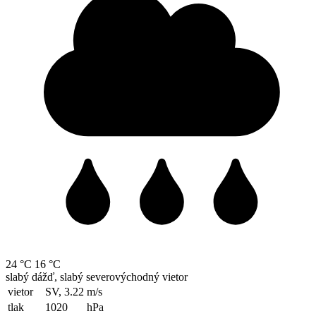
24 °C
16 °C
slabý dážď, slabý severovýchodný vietor
vietor
SV, 3.22
m/s
tlak
1020
hPa