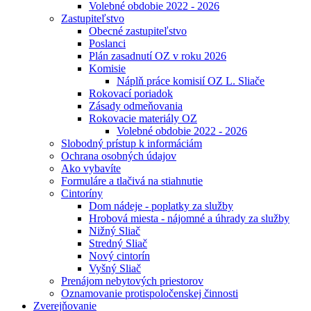
Volebné obdobie 2022 - 2026
Zastupiteľstvo
Obecné zastupiteľstvo
Poslanci
Plán zasadnutí OZ v roku 2026
Komisie
Náplň práce komisií OZ L. Sliače
Rokovací poriadok
Zásady odmeňovania
Rokovacie materiály OZ
Volebné obdobie 2022 - 2026
Slobodný prístup k informáciám
Ochrana osobných údajov
Ako vybavíte
Formuláre a tlačivá na stiahnutie
Cintoríny
Dom nádeje - poplatky za služby
Hrobová miesta - nájomné a úhrady za služby
Nižný Sliač
Stredný Sliač
Nový cintorín
Vyšný Sliač
Prenájom nebytových priestorov
Oznamovanie protispoločenskej činnosti
Zverejňovanie