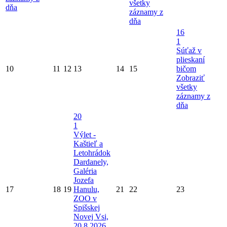
všetky
dňa
záznamy z
dňa
16
1
Súťaž v
plieskaní
10
11
12
13
14
15
bičom
Zobraziť
všetky
záznamy z
dňa
20
1
Výlet -
Kaštieľ a
Letohrádok
Dardanely,
Galéria
Jozefa
17
18
19
Hanulu,
21
22
23
ZOO v
Spišskej
Novej Vsi,
20.8.2026