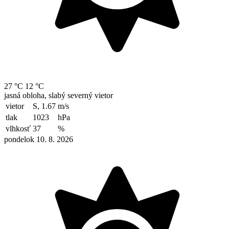
27 °C
12 °C
jasná obloha, slabý severný vietor
vietor
S, 1.67
m/s
tlak
1023
hPa
vlhkosť
37
%
pondelok 10. 8. 2026