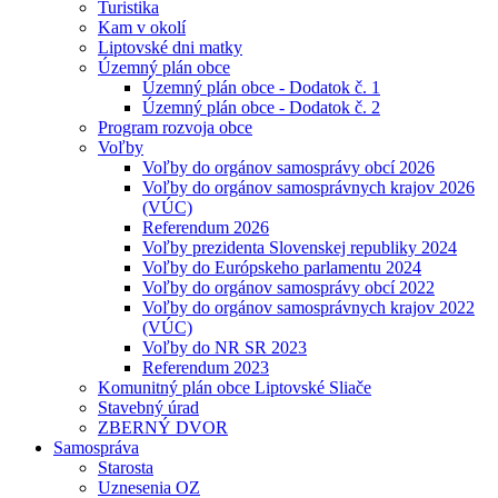
Turistika
Kam v okolí
Liptovské dni matky
Územný plán obce
Územný plán obce - Dodatok č. 1
Územný plán obce - Dodatok č. 2
Program rozvoja obce
Voľby
Voľby do orgánov samosprávy obcí 2026
Voľby do orgánov samosprávnych krajov 2026
(VÚC)
Referendum 2026
Voľby prezidenta Slovenskej republiky 2024
Voľby do Európskeho parlamentu 2024
Voľby do orgánov samosprávy obcí 2022
Voľby do orgánov samosprávnych krajov 2022
(VÚC)
Voľby do NR SR 2023
Referendum 2023
Komunitný plán obce Liptovské Sliače
Stavebný úrad
ZBERNÝ DVOR
Samospráva
Starosta
Uznesenia OZ