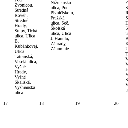
Nižnianska
Z
Zvonicou,
ulica, Pod
S
Stredná
Pivničiskom,
R
Roveň,
Pražská
S
Stredné
ulica, Seč,
H
Hrady,
Školská
S
Stupy, Tichá
ulica, Ulica
u
ulica, Ulica
J. Hanulu,
B
B.
Záhrady,
K
Kubánkovej,
Záhumnie
U
Ulica
T
Tatranská,
V
Veselá ulica,
V
Vyšné
H
Hrady,
V
Vyšné
S
Skaliská,
V
Vyšnianska
u
ulica
17
18
19
20