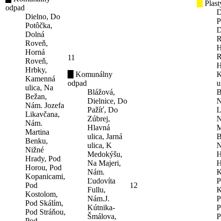
Plast
odpad
D
Dielno, Do
P
Potôčka,
D
Dolná
R
Roveň,
H
Horná
R
11
Roveň,
H
Hrbky,
Komunálny
K
Kamenná
odpad
u
ulica, Na
Blážová,
B
Bežan,
Dielnice, Do
N
Nám. Jozefa
Pažíť, Do
L
Likavčana,
Zúbrej,
N
Nám.
Hlavná
M
Martina
ulica, Jarná
B
Benku,
ulica, K
N
Nižné
Medokýšu,
H
Hrady, Pod
Na Majeri,
H
Horou, Pod
Nám.
K
Kopanicami,
Ľudovíta
P
Pod
12
Fullu,
K
Kostolom,
Nám.J.
P
Pod Skálím,
Kútnika-
P
Pod Stráňou,
Šmálova,
P
Pod