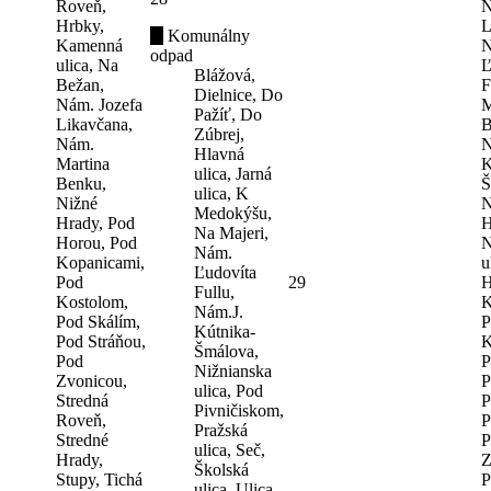
Roveň,
N
Hrbky,
L
Komunálny
Kamenná
N
odpad
ulica, Na
Ľ
Blážová,
Bežan,
F
Dielnice, Do
Nám. Jozefa
M
Pažíť, Do
Likavčana,
B
Zúbrej,
Nám.
N
Hlavná
Martina
K
ulica, Jarná
Benku,
Š
ulica, K
Nižné
N
Medokýšu,
Hrady, Pod
H
Na Majeri,
Horou, Pod
N
Nám.
Kopanicami,
u
Ľudovíta
Pod
29
H
Fullu,
Kostolom,
K
Nám.J.
Pod Skálím,
P
Kútnika-
Pod Stráňou,
K
Šmálova,
Pod
P
Nižnianska
Zvonicou,
P
ulica, Pod
Stredná
P
Pivničiskom,
Roveň,
P
Pražská
Stredné
P
ulica, Seč,
Hrady,
Z
Školská
Stupy, Tichá
P
ulica, Ulica