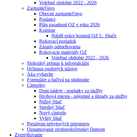
Volebné obdobie 2022 - 2026
Zastupiteľstvo
Obecné zastupiteľstvo
Poslanci
Plán zasadnutí OZ v roku 2026
Komisie
Náplň práce komisií OZ L. Sliače
Rokovací poriadok
Zásady odmeňovania
Rokovacie materiály OZ
Volebné obdobie 2022 - 2026
Slobodný prístup k informáciám
Ochrana osobných údajov
Ako vybavíte
Formuláre a tlačivá na stiahnutie
Cintoríny
Dom nádeje - poplatky za služby
Hrobová miesta - nájomné a úhrady za služby
Nižný Sliač
Stredný Sliač
Nový cintorín
Vyšný Sliač
Prenájom nebytových priestorov
Oznamovanie protispoločenskej činnosti
Zverejňovanie