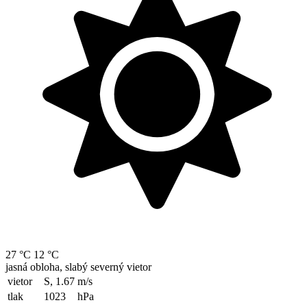
27 °C
12 °C
jasná obloha, slabý severný vietor
vietor
S, 1.67
m/s
tlak
1023
hPa