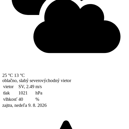
25 °C
13 °C
oblačno, slabý severovýchodný vietor
vietor
SV, 2.49
m/s
tlak
1021
hPa
vlhkosť
40
%
zajtra, nedeľa 9. 8. 2026