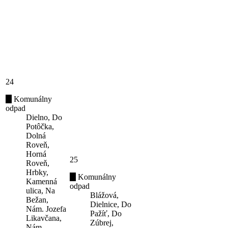
24
Komunálny
odpad
Dielno, Do
Potôčka,
Dolná
Roveň,
Horná
25
Roveň,
Hrbky,
Komunálny
Kamenná
odpad
ulica, Na
Blážová,
Bežan,
Dielnice, Do
Nám. Jozefa
Pažíť, Do
Likavčana,
Zúbrej,
Nám.