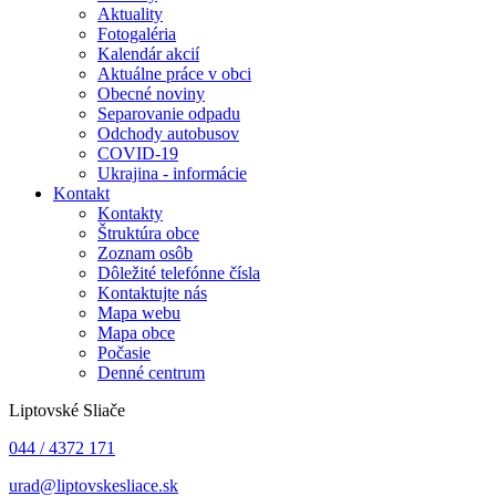
Aktuality
Fotogaléria
Kalendár akcií
Aktuálne práce v obci
Obecné noviny
Separovanie odpadu
Odchody autobusov
COVID-19
Ukrajina - informácie
Kontakt
Kontakty
Štruktúra obce
Zoznam osôb
Dôležité telefónne čísla
Kontaktujte nás
Mapa webu
Mapa obce
Počasie
Denné centrum
Liptovské Sliače
044 / 4372 171
urad@liptovskesliace.sk