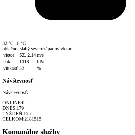
32 °C
18 °C
oblačno, slabý severozápadný vietor
vietor
SZ, 2.14
m/s
tlak
1018
hPa
vlhkosť
32
%
Návštevnosť
Návštevnosť:
ONLINE:
0
DNES:
179
TÝŽDEŇ:
1551
CELKOM:
2181515
Komunálne služby