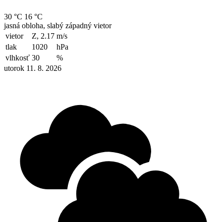
30 °C
16 °C
jasná obloha, slabý západný vietor
vietor
Z, 2.17
m/s
tlak
1020
hPa
vlhkosť
30
%
utorok 11. 8. 2026