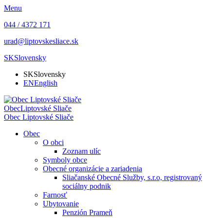
Menu
044 / 4372 171
urad@liptovskesliace.sk
SK
Slovensky
SK
Slovensky
EN
English
Obec
Liptovské Sliače
Obec
Liptovské Sliače
Obec
O obci
Zoznam ulíc
Symboly obce
Obecné organizácie a zariadenia
Sliačanské Obecné Služby, s.r.o, registrovaný
sociálny podnik
Farnosť
Ubytovanie
Penzión Prameň