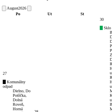
August
2026
Po
Ut
St
30
Sklo
B
D
D
P
P
Z
D
R
H
u
27
R
Komunálny
H
odpad
u
Dielno, Do
M
Potôčka,
K
Dolná
u
Roveň,
B
Horná
M
28