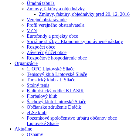
Úradná tabuľa
Zmluvy, faktúry a objednávky
Zmluvy, faktúry, objednávky pred 20. 12. 2016
Verejné obstarávanie
Profil verejného obstarávateľa
VZN
Eurofondy a projekty obce
Sociálne služby - Ekonomicky oprávnené náklady
Rozpočet obce
Záverečný účet obce
Rozpočtové hospodárenie obce
Organizácie
1. OFC Liptovské Sliače
Tenisový klub Liptovské Sliače
Turistický klub - L.Sliače
Stolný tenis
Kulturistický oddiel KLASIK
Florbalový klub
Šachový klub Liptovské Sliače
Občianske združenie Dráčik
eLSe klub
Pozemkové spoločenstvo urbáru občanov obce
Liptovské Sliače
Aktuálne
Oznamy