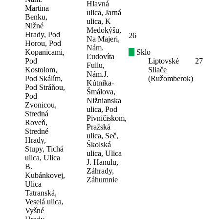
Hlavná
Martina
ulica, Jarná
Benku,
ulica, K
Nižné
Medokýšu,
Hrady, Pod
26
Na Majeri,
Horou, Pod
Nám.
Kopanicami,
Sklo
Ľudovíta
Pod
Liptovské
27
Fullu,
Kostolom,
Sliače
Nám.J.
Pod Skálím,
(Ružomberok)
Kútnika-
Pod Stráňou,
Šmálova,
Pod
Nižnianska
Zvonicou,
ulica, Pod
Stredná
Pivničiskom,
Roveň,
Pražská
Stredné
ulica, Seč,
Hrady,
Školská
Stupy, Tichá
ulica, Ulica
ulica, Ulica
J. Hanulu,
B.
Záhrady,
Kubánkovej,
Záhumnie
Ulica
Tatranská,
Veselá ulica,
Vyšné