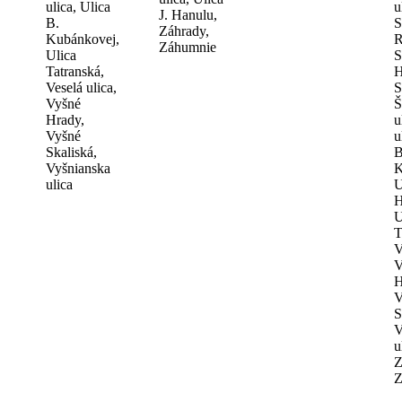
ulica, Ulica
u
J. Hanulu,
B.
S
Záhrady,
Kubánkovej,
R
Záhumnie
Ulica
S
Tatranská,
H
Veselá ulica,
S
Vyšné
Š
Hrady,
u
Vyšné
u
Skaliská,
B
Vyšnianska
K
ulica
U
H
U
T
V
V
H
V
S
V
u
Z
Z