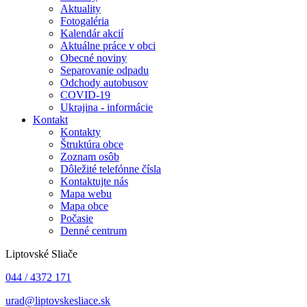
Aktuality
Fotogaléria
Kalendár akcií
Aktuálne práce v obci
Obecné noviny
Separovanie odpadu
Odchody autobusov
COVID-19
Ukrajina - informácie
Kontakt
Kontakty
Štruktúra obce
Zoznam osôb
Dôležité telefónne čísla
Kontaktujte nás
Mapa webu
Mapa obce
Počasie
Denné centrum
Liptovské Sliače
044 / 4372 171
urad@liptovskesliace.sk