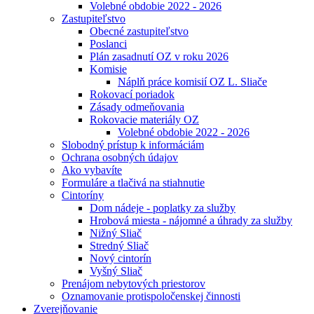
Volebné obdobie 2022 - 2026
Zastupiteľstvo
Obecné zastupiteľstvo
Poslanci
Plán zasadnutí OZ v roku 2026
Komisie
Náplň práce komisií OZ L. Sliače
Rokovací poriadok
Zásady odmeňovania
Rokovacie materiály OZ
Volebné obdobie 2022 - 2026
Slobodný prístup k informáciám
Ochrana osobných údajov
Ako vybavíte
Formuláre a tlačivá na stiahnutie
Cintoríny
Dom nádeje - poplatky za služby
Hrobová miesta - nájomné a úhrady za služby
Nižný Sliač
Stredný Sliač
Nový cintorín
Vyšný Sliač
Prenájom nebytových priestorov
Oznamovanie protispoločenskej činnosti
Zverejňovanie