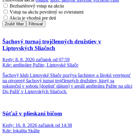
Bezbariérový vstup na akciu
Vstup na akciu povolený so zvieratami
Akcia je vhodná pre deti
Zrušiť filter
Filtrovať
Šachový turnaj trojčlenných družstiev v
Liptovských Sliačoch
Kedy:
8. 8. 2026 začiatok od 07:59
Kde:
amfiteáter Pažite, Liptovské Sliače
Šachový klub Liptovské Sliače pozýva šachistov a širokú verejnosť
na otvorený šachový turnaj trojčlenných družstiev, ktorý sa
uskutoční v sobotu [doplniť dátum] v areáli amfiteátra Pažite na ulici
Do Pažíť v Liptovských Sliačoch.
Súťaž v plieskaní bičom
Kedy:
16. 8. 2026 začiatok od 14:38
Kde:
lokalita Skálie