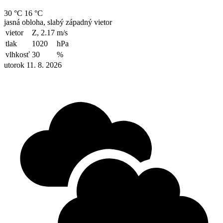
30 °C
16 °C
jasná obloha, slabý západný vietor
vietor
Z, 2.17
m/s
tlak
1020
hPa
vlhkosť
30
%
utorok 11. 8. 2026