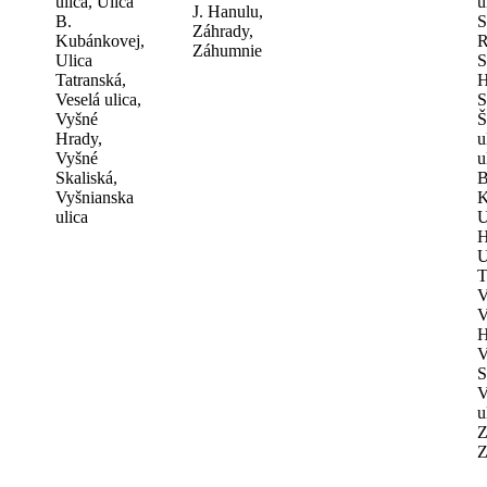
ulica, Ulica
u
J. Hanulu,
B.
S
Záhrady,
Kubánkovej,
R
Záhumnie
Ulica
S
Tatranská,
H
Veselá ulica,
S
Vyšné
Š
Hrady,
u
Vyšné
u
Skaliská,
B
Vyšnianska
K
ulica
U
H
U
T
V
V
H
V
S
V
u
Z
Z