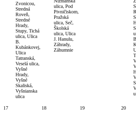
Nižnianska
Z
Zvonicou,
ulica, Pod
S
Stredná
Pivničiskom,
R
Roveň,
Pražská
S
Stredné
ulica, Seč,
H
Hrady,
Školská
S
Stupy, Tichá
ulica, Ulica
u
ulica, Ulica
J. Hanulu,
B
B.
Záhrady,
K
Kubánkovej,
Záhumnie
U
Ulica
T
Tatranská,
V
Veselá ulica,
V
Vyšné
H
Hrady,
V
Vyšné
S
Skaliská,
V
Vyšnianska
u
ulica
17
18
19
20