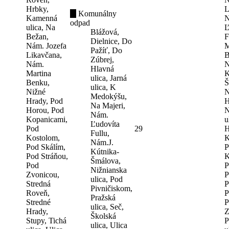
Hrbky,
L
Komunálny
Kamenná
N
odpad
ulica, Na
Ľ
Blážová,
Bežan,
F
Dielnice, Do
Nám. Jozefa
M
Pažíť, Do
Likavčana,
B
Zúbrej,
Nám.
N
Hlavná
Martina
K
ulica, Jarná
Benku,
Š
ulica, K
Nižné
N
Medokýšu,
Hrady, Pod
H
Na Majeri,
Horou, Pod
N
Nám.
Kopanicami,
u
Ľudovíta
Pod
29
H
Fullu,
Kostolom,
K
Nám.J.
Pod Skálím,
P
Kútnika-
Pod Stráňou,
K
Šmálova,
Pod
P
Nižnianska
Zvonicou,
P
ulica, Pod
Stredná
P
Pivničiskom,
Roveň,
P
Pražská
Stredné
P
ulica, Seč,
Hrady,
Z
Školská
Stupy, Tichá
P
ulica, Ulica