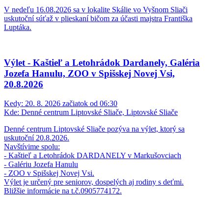
V nedeľu 16.08.2026 sa v lokalite Skálie vo Vyšnom Sliači
uskutoční súťaž v plieskaní bičom za účasti majstra Františka
Luptáka.
Výlet - Kaštieľ a Letohrádok Dardanely, Galéria
Jozefa Hanulu, ZOO v Spišskej Novej Vsi,
20.8.2026
Kedy:
20. 8. 2026 začiatok od 06:30
Kde:
Denné centrum Liptovské Sliače, Liptovské Sliače
Denné centrum Liptovské Sliače pozýva na výlet, ktorý sa
uskutoční 20.8.2026.
Navštívime spolu:
- Kaštieľ a Letohrádok DARDANELY v Markušovciach
- Galériu Jozefa Hanulu
- ZOO v Spišskej Novej Vsi.
Výlet je určený pre seniorov, dospelých aj rodiny s deťmi.
Bližšie informácie na t.č.0905774172.