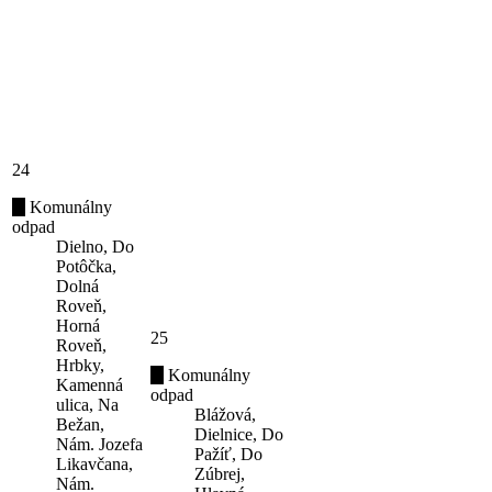
24
Komunálny
odpad
Dielno, Do
Potôčka,
Dolná
Roveň,
Horná
25
Roveň,
Hrbky,
Komunálny
Kamenná
odpad
ulica, Na
Blážová,
Bežan,
Dielnice, Do
Nám. Jozefa
Pažíť, Do
Likavčana,
Zúbrej,
Nám.