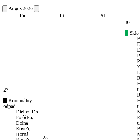
August
2026
Po
Ut
St
30
Sklo
B
D
D
P
P
Z
D
R
H
u
27
R
Komunálny
H
odpad
u
Dielno, Do
M
Potôčka,
K
Dolná
u
Roveň,
B
Horná
M
28
Roveň,
N