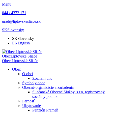
Menu
044 / 4372 171
urad@liptovskesliace.sk
SK
Slovensky
SK
Slovensky
EN
English
Obec
Liptovské Sliače
Obec
Liptovské Sliače
Obec
O obci
Zoznam ulíc
Symboly obce
Obecné organizácie a zariadenia
Sliačanské Obecné Služby, s.r.o, registrovaný
sociálny podnik
Farnosť
Ubytovanie
Penzión Prameň