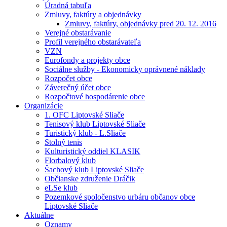
Úradná tabuľa
Zmluvy, faktúry a objednávky
Zmluvy, faktúry, objednávky pred 20. 12. 2016
Verejné obstarávanie
Profil verejného obstarávateľa
VZN
Eurofondy a projekty obce
Sociálne služby - Ekonomicky oprávnené náklady
Rozpočet obce
Záverečný účet obce
Rozpočtové hospodárenie obce
Organizácie
1. OFC Liptovské Sliače
Tenisový klub Liptovské Sliače
Turistický klub - L.Sliače
Stolný tenis
Kulturistický oddiel KLASIK
Florbalový klub
Šachový klub Liptovské Sliače
Občianske združenie Dráčik
eLSe klub
Pozemkové spoločenstvo urbáru občanov obce
Liptovské Sliače
Aktuálne
Oznamy