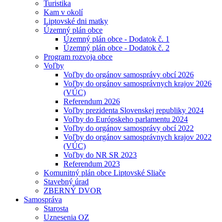
Turistika
Kam v okolí
Liptovské dni matky
Územný plán obce
Územný plán obce - Dodatok č. 1
Územný plán obce - Dodatok č. 2
Program rozvoja obce
Voľby
Voľby do orgánov samosprávy obcí 2026
Voľby do orgánov samosprávnych krajov 2026
(VÚC)
Referendum 2026
Voľby prezidenta Slovenskej republiky 2024
Voľby do Európskeho parlamentu 2024
Voľby do orgánov samosprávy obcí 2022
Voľby do orgánov samosprávnych krajov 2022
(VÚC)
Voľby do NR SR 2023
Referendum 2023
Komunitný plán obce Liptovské Sliače
Stavebný úrad
ZBERNÝ DVOR
Samospráva
Starosta
Uznesenia OZ