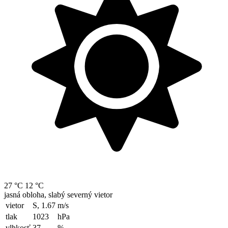
27 °C
12 °C
jasná obloha, slabý severný vietor
vietor
S, 1.67
m/s
tlak
1023
hPa
vlhkosť
37
%