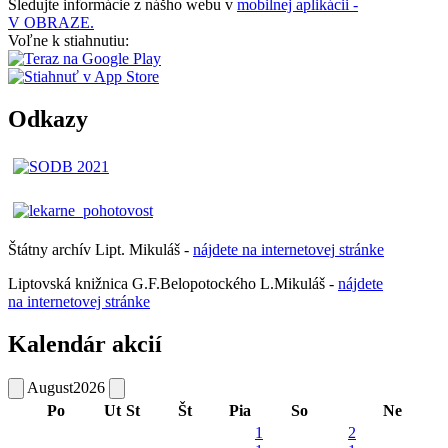
Sledujte informácie z nášho webu v
mobilnej aplikácii -
V OBRAZE.
Voľne k stiahnutiu:
Odkazy
Štátny archív Lipt. Mikuláš -
nájdete
na
internetovej
stránke
Liptovská knižnica G.F.Belopotockého L.Mikuláš -
nájdete
na internetovej stránke
Kalendár akcií
August
2026
Po
Ut
St
Št
Pia
So
Ne
1
2