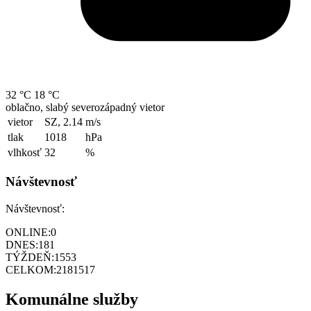
32 °C
18 °C
oblačno, slabý severozápadný vietor
vietor
SZ, 2.14
m/s
tlak
1018
hPa
vlhkosť
32
%
Návštevnosť
Návštevnosť:
ONLINE:
0
DNES:
181
TÝŽDEŇ:
1553
CELKOM:
2181517
Komunálne služby