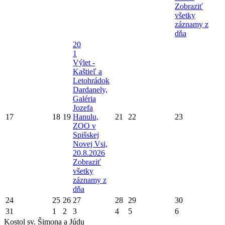
Zobraziť
všetky
záznamy z
dňa
20
1
Výlet -
Kaštieľ a
Letohrádok
Dardanely,
Galéria
Jozefa
17
18
19
Hanulu,
21
22
23
ZOO v
Spišskej
Novej Vsi,
20.8.2026
Zobraziť
všetky
záznamy z
dňa
24
25
26
27
28
29
30
31
1
2
3
4
5
6
Kostol sv. Šimona a Júdu