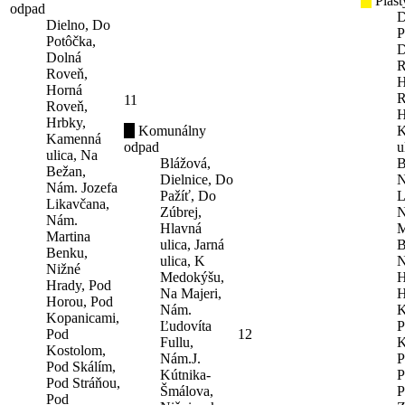
Plast
odpad
D
Dielno, Do
P
Potôčka,
D
Dolná
R
Roveň,
H
Horná
R
11
Roveň,
H
Hrbky,
Komunálny
K
Kamenná
odpad
u
ulica, Na
Blážová,
B
Bežan,
Dielnice, Do
N
Nám. Jozefa
Pažíť, Do
L
Likavčana,
Zúbrej,
N
Nám.
Hlavná
M
Martina
ulica, Jarná
B
Benku,
ulica, K
N
Nižné
Medokýšu,
H
Hrady, Pod
Na Majeri,
H
Horou, Pod
Nám.
K
Kopanicami,
Ľudovíta
P
Pod
12
Fullu,
K
Kostolom,
Nám.J.
P
Pod Skálím,
Kútnika-
P
Pod Stráňou,
Šmálova,
P
Pod