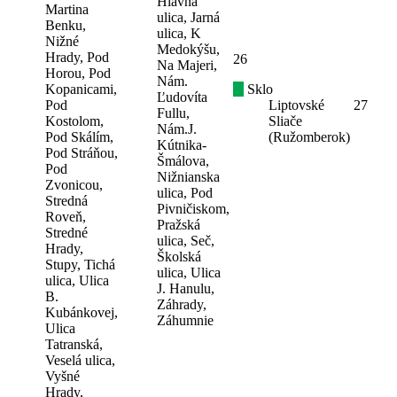
Hlavná
Martina
ulica, Jarná
Benku,
ulica, K
Nižné
Medokýšu,
Hrady, Pod
26
Na Majeri,
Horou, Pod
Nám.
Kopanicami,
Sklo
Ľudovíta
Pod
Liptovské
27
Fullu,
Kostolom,
Sliače
Nám.J.
Pod Skálím,
(Ružomberok)
Kútnika-
Pod Stráňou,
Šmálova,
Pod
Nižnianska
Zvonicou,
ulica, Pod
Stredná
Pivničiskom,
Roveň,
Pražská
Stredné
ulica, Seč,
Hrady,
Školská
Stupy, Tichá
ulica, Ulica
ulica, Ulica
J. Hanulu,
B.
Záhrady,
Kubánkovej,
Záhumnie
Ulica
Tatranská,
Veselá ulica,
Vyšné
Hrady,