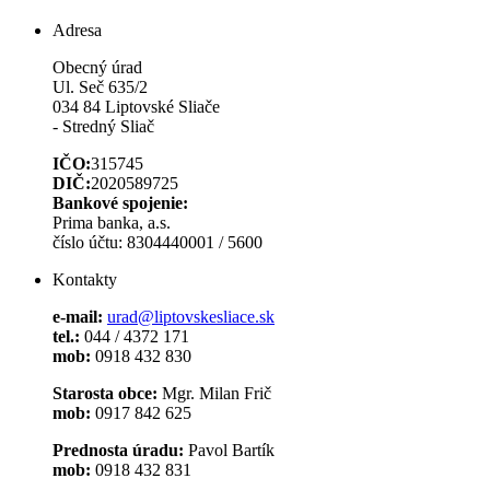
Adresa
Obecný úrad
Ul. Seč 635/2
034 84 Liptovské Sliače
- Stredný Sliač
IČO:
315745
DIČ:
2020589725
Bankové spojenie:
Prima banka, a.s.
číslo účtu: 8304440001 / 5600
Kontakty
e-mail:
urad@liptovskesliace.sk
tel.:
044 / 4372 171
mob:
0918 432 830
Starosta obce:
Mgr. Milan Frič
mob:
0917 842 625
Prednosta úradu:
Pavol Bartík
mob:
0918 432 831