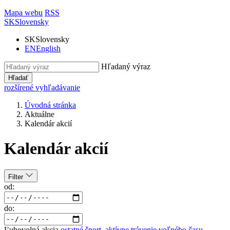
Mapa webu
RSS
SK
Slovensky
SK
Slovensky
EN
English
Hľadaný výraz
Hľadať
rozšírené vyhľadávanie
Úvodná stránka
Aktuálne
Kalendár akcií
Kalendár akcií
Filter
od:
do:
Ľubovolná akcia
ostatné
šport, aktívne trávenie voľného času