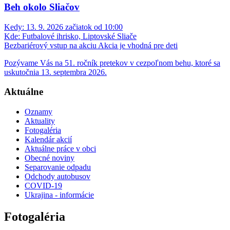
Beh okolo Sliačov
Kedy:
13. 9. 2026 začiatok od 10:00
Kde:
Futbalové ihrisko, Liptovské Sliače
Bezbariérový vstup na akciu
Akcia je vhodná pre deti
Pozývame Vás na 51. ročník pretekov v cezpoľnom behu, ktoré sa
uskutočnia 13. septembra 2026.
Aktuálne
Oznamy
Aktuality
Fotogaléria
Kalendár akcií
Aktuálne práce v obci
Obecné noviny
Separovanie odpadu
Odchody autobusov
COVID-19
Ukrajina - informácie
Fotogaléria