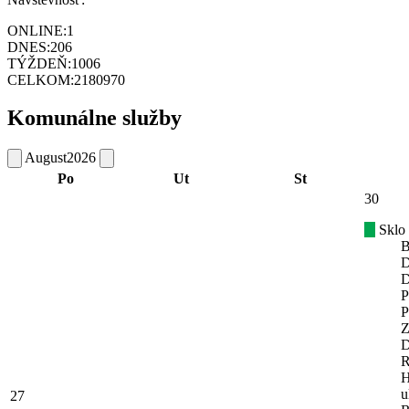
ONLINE:
1
DNES:
206
TÝŽDEŇ:
1006
CELKOM:
2180970
Komunálne služby
August
2026
Po
Ut
St
30
Sklo
B
D
D
P
P
Z
D
R
H
u
27