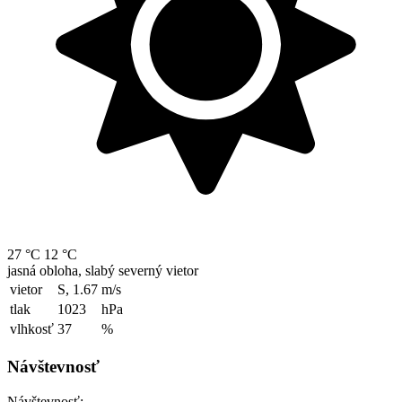
27 °C
12 °C
jasná obloha, slabý severný vietor
vietor
S, 1.67
m/s
tlak
1023
hPa
vlhkosť
37
%
Návštevnosť
Návštevnosť: