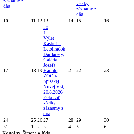
záznamy z
všetky
dňa
záznamy z
dňa
10
11
12
13
14
15
16
20
1
Výlet -
Kaštieľ a
Letohrádok
Dardanely,
Galéria
Jozefa
17
18
19
Hanulu,
21
22
23
ZOO v
Spišskej
Novej Vsi,
20.8.2026
Zobraziť
všetky
záznamy z
dňa
24
25
26
27
28
29
30
31
1
2
3
4
5
6
Kostol sv. Šimona a Júdu