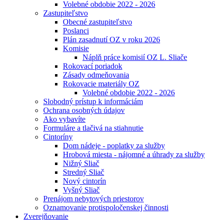
Volebné obdobie 2022 - 2026
Zastupiteľstvo
Obecné zastupiteľstvo
Poslanci
Plán zasadnutí OZ v roku 2026
Komisie
Náplň práce komisií OZ L. Sliače
Rokovací poriadok
Zásady odmeňovania
Rokovacie materiály OZ
Volebné obdobie 2022 - 2026
Slobodný prístup k informáciám
Ochrana osobných údajov
Ako vybavíte
Formuláre a tlačivá na stiahnutie
Cintoríny
Dom nádeje - poplatky za služby
Hrobová miesta - nájomné a úhrady za služby
Nižný Sliač
Stredný Sliač
Nový cintorín
Vyšný Sliač
Prenájom nebytových priestorov
Oznamovanie protispoločenskej činnosti
Zverejňovanie