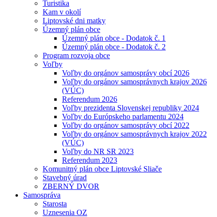
Turistika
Kam v okolí
Liptovské dni matky
Územný plán obce
Územný plán obce - Dodatok č. 1
Územný plán obce - Dodatok č. 2
Program rozvoja obce
Voľby
Voľby do orgánov samosprávy obcí 2026
Voľby do orgánov samosprávnych krajov 2026
(VÚC)
Referendum 2026
Voľby prezidenta Slovenskej republiky 2024
Voľby do Európskeho parlamentu 2024
Voľby do orgánov samosprávy obcí 2022
Voľby do orgánov samosprávnych krajov 2022
(VÚC)
Voľby do NR SR 2023
Referendum 2023
Komunitný plán obce Liptovské Sliače
Stavebný úrad
ZBERNÝ DVOR
Samospráva
Starosta
Uznesenia OZ