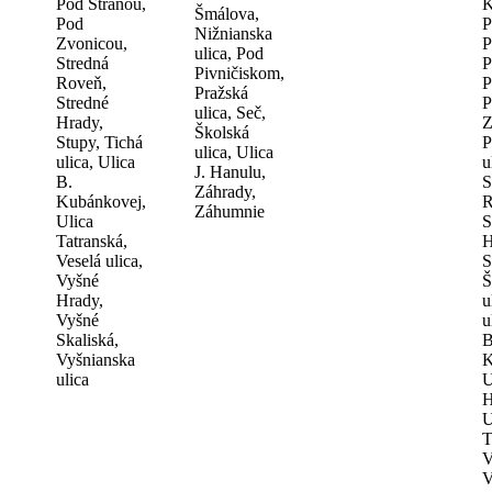
Pod Stráňou,
K
Šmálova,
Pod
P
Nižnianska
Zvonicou,
P
ulica, Pod
Stredná
P
Pivničiskom,
Roveň,
P
Pražská
Stredné
P
ulica, Seč,
Hrady,
Z
Školská
Stupy, Tichá
P
ulica, Ulica
ulica, Ulica
u
J. Hanulu,
B.
S
Záhrady,
Kubánkovej,
R
Záhumnie
Ulica
S
Tatranská,
H
Veselá ulica,
S
Vyšné
Š
Hrady,
u
Vyšné
u
Skaliská,
B
Vyšnianska
K
ulica
U
H
U
T
V
V