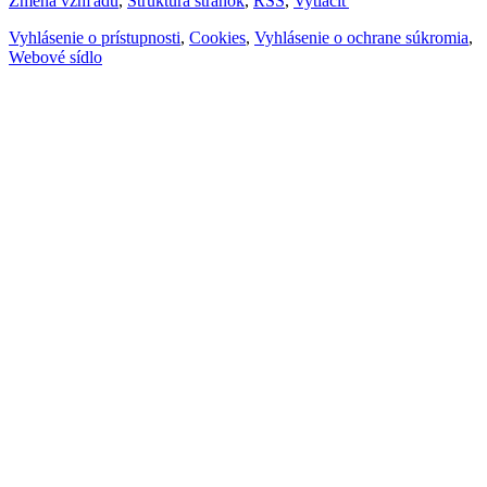
Zmena vzhľadu
,
Štruktúra stránok
,
RSS
,
Vytlačiť
Vyhlásenie o prístupnosti
,
Cookies
,
Vyhlásenie o ochrane súkromia
,
Webové sídlo