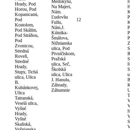
Medokýšu,
H
Hrady, Pod
Na Majeri,
H
Horou, Pod
Nám.
K
Kopanicami,
Ľudovíta
P
Pod
12
Fullu,
K
Kostolom,
Nám.J.
P
Pod Skálím,
Kútnika-
P
Pod Stráňou,
Šmálova,
P
Pod
Nižnianska
Z
Zvonicou,
ulica, Pod
S
Stredná
Pivničiskom,
R
Roveň,
Pražská
S
Stredné
ulica, Seč,
H
Hrady,
Školská
S
Stupy, Tichá
ulica, Ulica
u
ulica, Ulica
J. Hanulu,
B
B.
Záhrady,
K
Kubánkovej,
Záhumnie
U
Ulica
T
Tatranská,
V
Veselá ulica,
V
Vyšné
H
Hrady,
V
Vyšné
S
Skaliská,
V
Vyšnianska