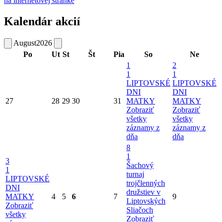
na internetovej stránke
Kalendár akcií
August
2026
Po
Ut
St
Št
Pia
So
Ne
1
2
1
1
LIPTOVSKÉ
LIPTOVSKÉ
DNI
DNI
27
28
29
30
31
MATKY
MATKY
Zobraziť
Zobraziť
všetky
všetky
záznamy z
záznamy z
dňa
dňa
8
1
3
Šachový
1
turnaj
LIPTOVSKÉ
trojčlenných
DNI
družstiev v
MATKY
4
5
6
7
9
Liptovských
Zobraziť
Sliačoch
všetky
Zobraziť