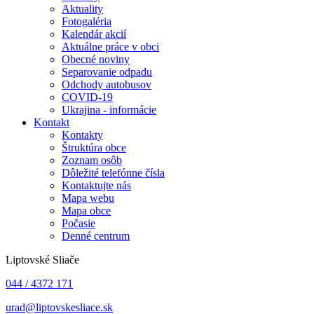
Aktuality
Fotogaléria
Kalendár akcií
Aktuálne práce v obci
Obecné noviny
Separovanie odpadu
Odchody autobusov
COVID-19
Ukrajina - informácie
Kontakt
Kontakty
Štruktúra obce
Zoznam osôb
Dôležité telefónne čísla
Kontaktujte nás
Mapa webu
Mapa obce
Počasie
Denné centrum
Liptovské Sliače
044 / 4372 171
urad@liptovskesliace.sk