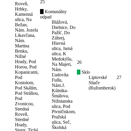
25
Roveň,
Hrbky,
Komunálny
Kamenná
odpad
ulica, Na
Blážová,
Bežan,
Dielnice, Do
Nám. Jozefa
Pažíť, Do
Likavčana,
Zúbrej,
Nám.
Hlavná
Martina
ulica, Jarná
Benku,
ulica, K
Nižné
Medokýšu,
Hrady, Pod
26
Na Majeri,
Horou, Pod
Nám.
Kopanicami,
Sklo
Ľudovíta
Pod
Liptovské
27
Fullu,
Kostolom,
Sliače
Nám.J.
Pod Skálím,
(Ružomberok)
Kútnika-
Pod Stráňou,
Šmálova,
Pod
Nižnianska
Zvonicou,
ulica, Pod
Stredná
Pivničiskom,
Roveň,
Pražská
Stredné
ulica, Seč,
Hrady,
Školská
Stupy, Tichá