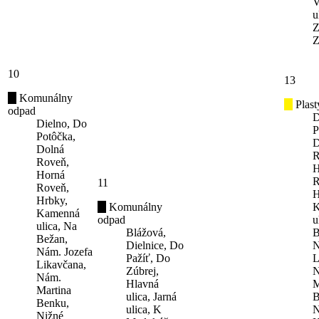
V
u
Z
Z
10
13
Komunálny
Plast
odpad
D
Dielno, Do
P
Potôčka,
D
Dolná
R
Roveň,
H
Horná
R
11
Roveň,
H
Hrbky,
Komunálny
K
Kamenná
odpad
u
ulica, Na
Blážová,
B
Bežan,
Dielnice, Do
N
Nám. Jozefa
Pažíť, Do
L
Likavčana,
Zúbrej,
N
Nám.
Hlavná
M
Martina
ulica, Jarná
B
Benku,
ulica, K
N
Nižné