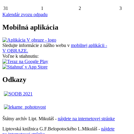
31
1
2
3
Kalendár zvozu odpadu
Mobilná aplikácia
Sledujte informácie z nášho webu v
mobilnej aplikácii -
V OBRAZE.
Voľne k stiahnutiu:
Odkazy
Štátny archív Lipt. Mikuláš -
nájdete
na
internetovej
stránke
Liptovská knižnica G.F.Belopotockého L.Mikuláš -
nájdete