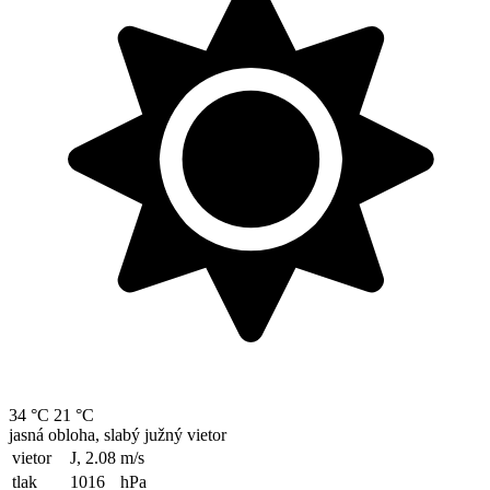
34 °C
21 °C
jasná obloha, slabý južný vietor
vietor
J, 2.08
m/s
tlak
1016
hPa