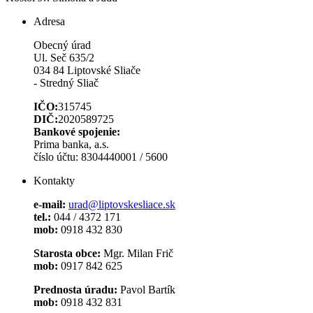
Adresa
Obecný úrad
Ul. Seč 635/2
034 84 Liptovské Sliače
- Stredný Sliač
IČO:
315745
DIČ:
2020589725
Bankové spojenie:
Prima banka, a.s.
číslo účtu: 8304440001 / 5600
Kontakty
e-mail:
urad@liptovskesliace.sk
tel.:
044 / 4372 171
mob:
0918 432 830
Starosta obce:
Mgr. Milan Frič
mob:
0917 842 625
Prednosta úradu:
Pavol Bartík
mob:
0918 432 831