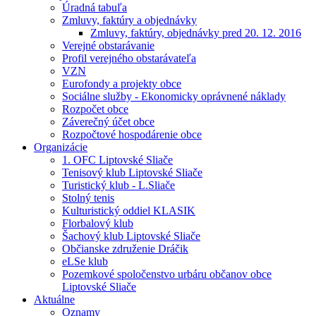
Úradná tabuľa
Zmluvy, faktúry a objednávky
Zmluvy, faktúry, objednávky pred 20. 12. 2016
Verejné obstarávanie
Profil verejného obstarávateľa
VZN
Eurofondy a projekty obce
Sociálne služby - Ekonomicky oprávnené náklady
Rozpočet obce
Záverečný účet obce
Rozpočtové hospodárenie obce
Organizácie
1. OFC Liptovské Sliače
Tenisový klub Liptovské Sliače
Turistický klub - L.Sliače
Stolný tenis
Kulturistický oddiel KLASIK
Florbalový klub
Šachový klub Liptovské Sliače
Občianske združenie Dráčik
eLSe klub
Pozemkové spoločenstvo urbáru občanov obce
Liptovské Sliače
Aktuálne
Oznamy