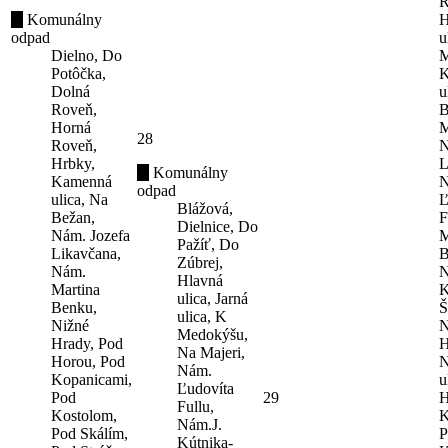
R
Komunálny
H
odpad
u
Dielno, Do
M
Potôčka,
K
Dolná
u
Roveň,
B
Horná
M
28
Roveň,
N
Hrbky,
L
Komunálny
Kamenná
N
odpad
ulica, Na
Ľ
Blážová,
Bežan,
F
Dielnice, Do
Nám. Jozefa
M
Pažíť, Do
Likavčana,
B
Zúbrej,
Nám.
N
Hlavná
Martina
K
ulica, Jarná
Benku,
Š
ulica, K
Nižné
N
Medokýšu,
Hrady, Pod
H
Na Majeri,
Horou, Pod
N
Nám.
Kopanicami,
u
Ľudovíta
Pod
29
H
Fullu,
Kostolom,
K
Nám.J.
Pod Skálím,
P
Kútnika-