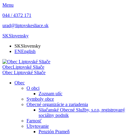
Menu
044 / 4372 171
urad@liptovskesliace.sk
SK
Slovensky
SK
Slovensky
EN
English
Obec
Liptovské Sliače
Obec
Liptovské Sliače
Obec
O obci
Zoznam ulíc
Symboly obce
Obecné organizácie a zariadenia
Sliačanské Obecné Služby, s.r.o, registrovaný
sociálny podnik
Farnosť
Ubytovanie
Penzión Prameň