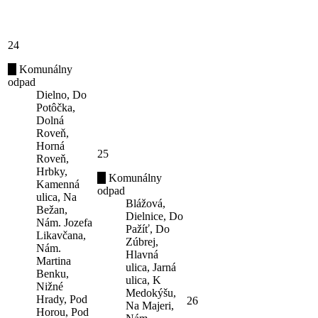
24
Komunálny
odpad
Dielno, Do
Potôčka,
Dolná
Roveň,
Horná
25
Roveň,
Hrbky,
Komunálny
Kamenná
odpad
ulica, Na
Blážová,
Bežan,
Dielnice, Do
Nám. Jozefa
Pažíť, Do
Likavčana,
Zúbrej,
Nám.
Hlavná
Martina
ulica, Jarná
Benku,
ulica, K
Nižné
Medokýšu,
Hrady, Pod
26
Na Majeri,
Horou, Pod