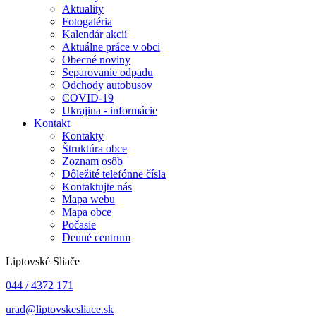
Aktuality
Fotogaléria
Kalendár akcií
Aktuálne práce v obci
Obecné noviny
Separovanie odpadu
Odchody autobusov
COVID-19
Ukrajina - informácie
Kontakt
Kontakty
Štruktúra obce
Zoznam osôb
Dôležité telefónne čísla
Kontaktujte nás
Mapa webu
Mapa obce
Počasie
Denné centrum
Liptovské Sliače
044 / 4372 171
urad@liptovskesliace.sk