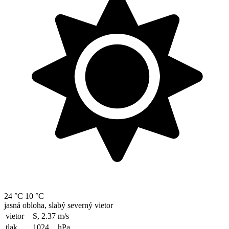
24 °C
10 °C
jasná obloha, slabý severný vietor
vietor
S, 2.37
m/s
tlak
1024
hPa