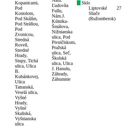
Nám.
Kopanicami,
Sklo
Ľudovíta
Pod
Liptovské
27
Fullu,
Kostolom,
Sliače
Nám.J.
Pod Skálím,
(Ružomberok)
Kútnika-
Pod Stráňou,
Šmálova,
Pod
Nižnianska
Zvonicou,
ulica, Pod
Stredná
Pivničiskom,
Roveň,
Pražská
Stredné
ulica, Seč,
Hrady,
Školská
Stupy, Tichá
ulica, Ulica
ulica, Ulica
J. Hanulu,
B.
Záhrady,
Kubánkovej,
Záhumnie
Ulica
Tatranská,
Veselá ulica,
Vyšné
Hrady,
Vyšné
Skaliská,
Vyšnianska
ulica