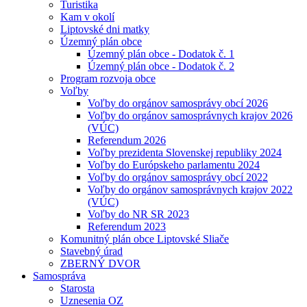
Turistika
Kam v okolí
Liptovské dni matky
Územný plán obce
Územný plán obce - Dodatok č. 1
Územný plán obce - Dodatok č. 2
Program rozvoja obce
Voľby
Voľby do orgánov samosprávy obcí 2026
Voľby do orgánov samosprávnych krajov 2026
(VÚC)
Referendum 2026
Voľby prezidenta Slovenskej republiky 2024
Voľby do Európskeho parlamentu 2024
Voľby do orgánov samosprávy obcí 2022
Voľby do orgánov samosprávnych krajov 2022
(VÚC)
Voľby do NR SR 2023
Referendum 2023
Komunitný plán obce Liptovské Sliače
Stavebný úrad
ZBERNÝ DVOR
Samospráva
Starosta
Uznesenia OZ