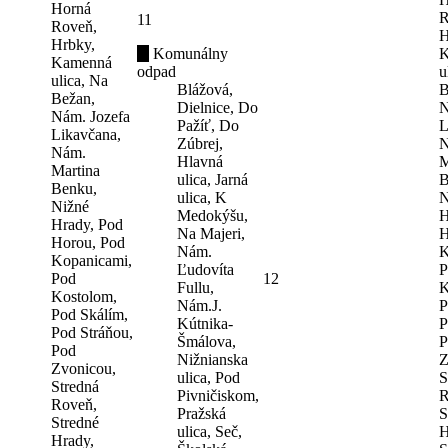
Horná
R
11
Roveň,
H
Hrbky,
Komunálny
K
Kamenná
odpad
u
ulica, Na
Blážová,
B
Bežan,
Dielnice, Do
N
Nám. Jozefa
Pažíť, Do
L
Likavčana,
Zúbrej,
N
Nám.
Hlavná
M
Martina
ulica, Jarná
B
Benku,
ulica, K
N
Nižné
Medokýšu,
H
Hrady, Pod
Na Majeri,
H
Horou, Pod
Nám.
K
Kopanicami,
Ľudovíta
P
Pod
12
Fullu,
K
Kostolom,
Nám.J.
P
Pod Skálím,
Kútnika-
P
Pod Stráňou,
Šmálova,
P
Pod
Nižnianska
Z
Zvonicou,
ulica, Pod
S
Stredná
Pivničiskom,
R
Roveň,
Pražská
S
Stredné
ulica, Seč,
H
Hrady,