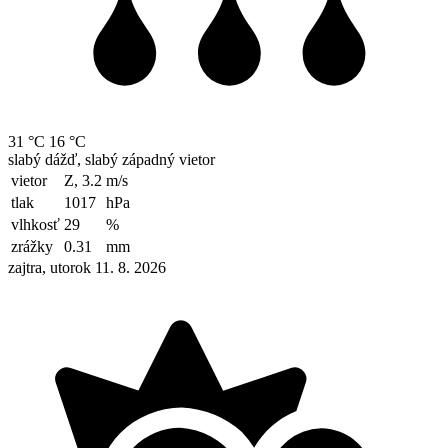
31 °C
16 °C
slabý dážď, slabý západný vietor
vietor
Z, 3.2
m/s
tlak
1017
hPa
vlhkosť
29
%
zrážky
0.31
mm
zajtra, utorok 11. 8. 2026