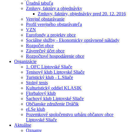
Úradná tabuľa
Zmluvy, faktúry a objednávky
Zmluvy, faktúry, objednávky pred 20. 12. 2016
Verejné obstarávanie
Profil verejného obstarávateľa
VZN
Eurofondy a projekty obce
Sociálne služby - Ekonomicky oprávnené náklady
Rozpočet obce
Záverečný účet obce
Rozpočtové hospodárenie obce
Organizácie
1. OFC Liptovské Sliače
Tenisový klub Liptovské Sliače
Turistický klub - L.Sliače
Stolný tenis
Kulturistický oddiel KLASIK
Florbalový klub
Šachový klub Liptovské Sliače
Občianske združenie Dráčik
eLSe klub
Pozemkové spoločenstvo urbáru občanov obce
Liptovské Sliače
Aktuálne
Oznamy