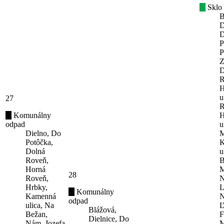
Sklo
B
D
D
P
P
Z
D
R
H
u
27
R
Komunálny
H
odpad
u
Dielno, Do
M
Potôčka,
K
Dolná
u
Roveň,
B
Horná
M
28
Roveň,
N
Hrbky,
L
Komunálny
Kamenná
N
odpad
ulica, Na
Ľ
Blážová,
Bežan,
F
Dielnice, Do
Nám. Jozefa
M