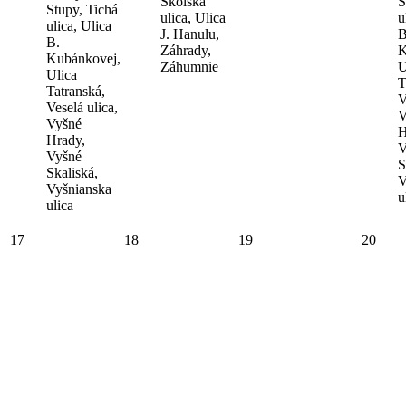
Školská
S
Stupy, Tichá
ulica, Ulica
u
ulica, Ulica
J. Hanulu,
B
B.
Záhrady,
K
Kubánkovej,
Záhumnie
U
Ulica
T
Tatranská,
V
Veselá ulica,
V
Vyšné
H
Hrady,
V
Vyšné
S
Skaliská,
V
Vyšnianska
u
ulica
17
18
19
20