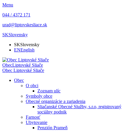
Menu
044 / 4372 171
urad@liptovskesliace.sk
SK
Slovensky
SK
Slovensky
EN
English
Obec
Liptovské Sliače
Obec
Liptovské Sliače
Obec
O obci
Zoznam ulíc
Symboly obce
Obecné organizácie a zariadenia
Sliačanské Obecné Služby, s.r.o, registrovaný
sociálny podnik
Farnosť
Ubytovanie
Penzión Prameň