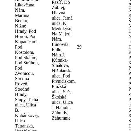
Pažíť, Do
Likavčana,
B
Zúbrej,
Nám.
N
Hlavná
Martina
K
ulica, Jarná
Benku,
Š
ulica, K
Nižné
N
Medokýšu,
Hrady, Pod
H
Na Majeri,
Horou, Pod
N
Nám.
Kopanicami,
u
Ľudovíta
Pod
29
H
Fullu,
Kostolom,
K
Nám.J.
Pod Skálím,
P
Kútnika-
Pod Stráňou,
K
Šmálova,
Pod
P
Nižnianska
Zvonicou,
P
ulica, Pod
Stredná
P
Pivničiskom,
Roveň,
P
Pražská
Stredné
P
ulica, Seč,
Hrady,
Z
Školská
Stupy, Tichá
P
ulica, Ulica
ulica, Ulica
u
J. Hanulu,
B.
S
Záhrady,
Kubánkovej,
R
Záhumnie
Ulica
S
Tatranská,
H