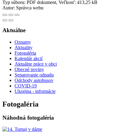
Typ súboru: PDF dokument, Veľkosť: 413,25 kB
Autor:
Správca webu
Aktuálne
Oznamy
Aktuality
Fotogaléria
Kalendár akcií
Aktuálne práce v obci
Obecné noviny
Separovanie odpadu
Odchody autobusov
COVID-19
Ukrajina - informácie
Fotogaléria
Náhodná fotogaléria