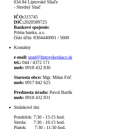
034 84 Liptovské Sliače
- Stredný Sliač
IČO:
315745
DIČ:
2020589725
Bankové spojenie:
Prima banka, a.s.
číslo účtu: 8304440001 / 5600
Kontakty
e-mail:
urad@liptovskesliace.sk
tel.:
044 / 4372 171
mob:
0918 432 830
Starosta obce:
Mgr. Milan Frič
mob:
0917 842 625
Prednosta úradu:
Pavol Bartík
mob:
0918 432 831
Stránkové dni
Pondelok: 7:30 - 15:15 hod.
Streda: 7:30 - 16:15 hod.
Piatok: 7:30 - 11:30 hod.