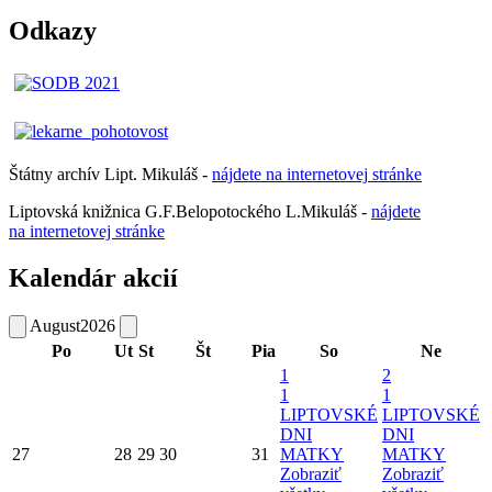
Odkazy
Štátny archív Lipt. Mikuláš -
nájdete
na
internetovej
stránke
Liptovská knižnica G.F.Belopotockého L.Mikuláš -
nájdete
na internetovej stránke
Kalendár akcií
August
2026
Po
Ut
St
Št
Pia
So
Ne
1
2
1
1
LIPTOVSKÉ
LIPTOVSKÉ
DNI
DNI
27
28
29
30
31
MATKY
MATKY
Zobraziť
Zobraziť