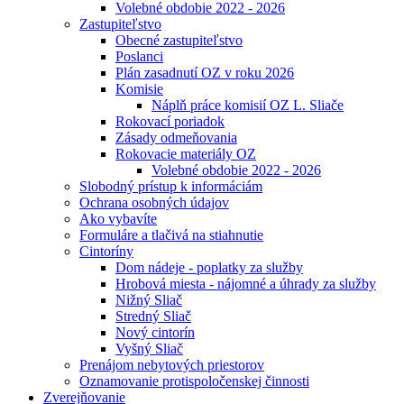
Volebné obdobie 2022 - 2026
Zastupiteľstvo
Obecné zastupiteľstvo
Poslanci
Plán zasadnutí OZ v roku 2026
Komisie
Náplň práce komisií OZ L. Sliače
Rokovací poriadok
Zásady odmeňovania
Rokovacie materiály OZ
Volebné obdobie 2022 - 2026
Slobodný prístup k informáciám
Ochrana osobných údajov
Ako vybavíte
Formuláre a tlačivá na stiahnutie
Cintoríny
Dom nádeje - poplatky za služby
Hrobová miesta - nájomné a úhrady za služby
Nižný Sliač
Stredný Sliač
Nový cintorín
Vyšný Sliač
Prenájom nebytových priestorov
Oznamovanie protispoločenskej činnosti
Zverejňovanie