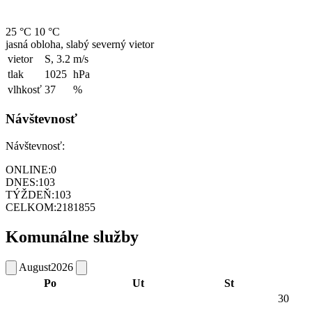
25 °C
10 °C
jasná obloha, slabý severný vietor
vietor
S, 3.2
m/s
tlak
1025
hPa
vlhkosť
37
%
Návštevnosť
Návštevnosť:
ONLINE:
0
DNES:
103
TÝŽDEŇ:
103
CELKOM:
2181855
Komunálne služby
August
2026
Po
Ut
St
30