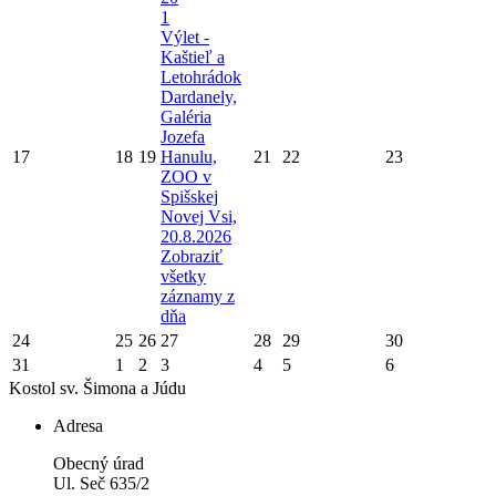
1
Výlet -
Kaštieľ a
Letohrádok
Dardanely,
Galéria
Jozefa
17
18
19
Hanulu,
21
22
23
ZOO v
Spišskej
Novej Vsi,
20.8.2026
Zobraziť
všetky
záznamy z
dňa
24
25
26
27
28
29
30
31
1
2
3
4
5
6
Kostol sv. Šimona a Júdu
Adresa
Obecný úrad
Ul. Seč 635/2