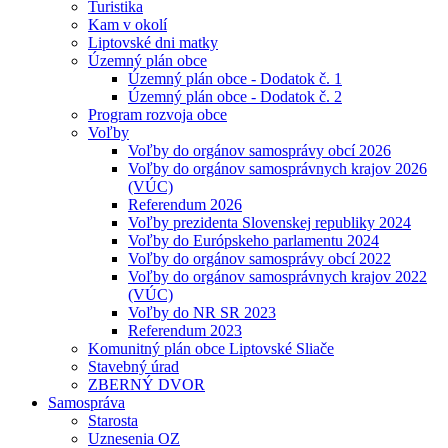
Turistika
Kam v okolí
Liptovské dni matky
Územný plán obce
Územný plán obce - Dodatok č. 1
Územný plán obce - Dodatok č. 2
Program rozvoja obce
Voľby
Voľby do orgánov samosprávy obcí 2026
Voľby do orgánov samosprávnych krajov 2026
(VÚC)
Referendum 2026
Voľby prezidenta Slovenskej republiky 2024
Voľby do Európskeho parlamentu 2024
Voľby do orgánov samosprávy obcí 2022
Voľby do orgánov samosprávnych krajov 2022
(VÚC)
Voľby do NR SR 2023
Referendum 2023
Komunitný plán obce Liptovské Sliače
Stavebný úrad
ZBERNÝ DVOR
Samospráva
Starosta
Uznesenia OZ