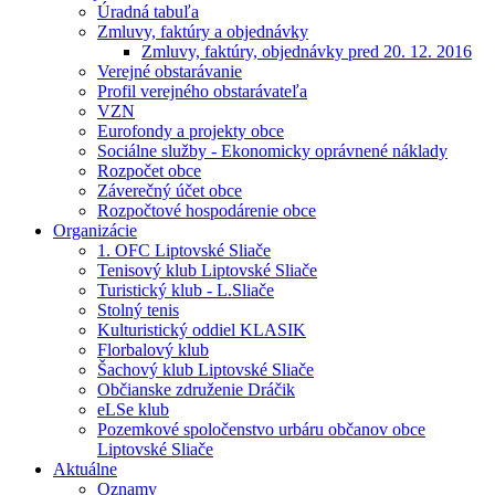
Úradná tabuľa
Zmluvy, faktúry a objednávky
Zmluvy, faktúry, objednávky pred 20. 12. 2016
Verejné obstarávanie
Profil verejného obstarávateľa
VZN
Eurofondy a projekty obce
Sociálne služby - Ekonomicky oprávnené náklady
Rozpočet obce
Záverečný účet obce
Rozpočtové hospodárenie obce
Organizácie
1. OFC Liptovské Sliače
Tenisový klub Liptovské Sliače
Turistický klub - L.Sliače
Stolný tenis
Kulturistický oddiel KLASIK
Florbalový klub
Šachový klub Liptovské Sliače
Občianske združenie Dráčik
eLSe klub
Pozemkové spoločenstvo urbáru občanov obce
Liptovské Sliače
Aktuálne
Oznamy