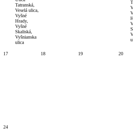
T
Tatranská,
V
Veselá ulica,
V
Vyšné
H
Hrady,
V
Vyšné
S
Skaliská,
V
Vyšnianska
u
ulica
17
18
19
20
24