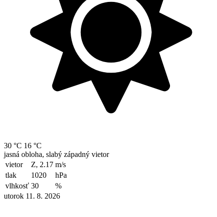
30 °C
16 °C
jasná obloha, slabý západný vietor
vietor
Z, 2.17
m/s
tlak
1020
hPa
vlhkosť
30
%
utorok 11. 8. 2026