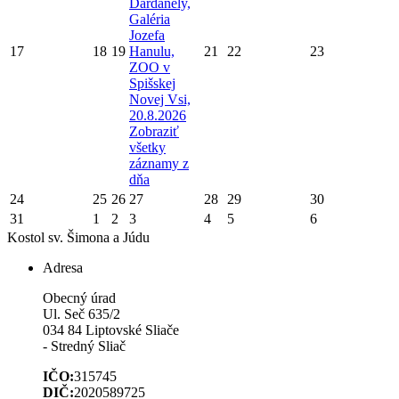
Dardanely,
Galéria
Jozefa
17
18
19
Hanulu,
21
22
23
ZOO v
Spišskej
Novej Vsi,
20.8.2026
Zobraziť
všetky
záznamy z
dňa
24
25
26
27
28
29
30
31
1
2
3
4
5
6
Kostol sv. Šimona a Júdu
Adresa
Obecný úrad
Ul. Seč 635/2
034 84 Liptovské Sliače
- Stredný Sliač
IČO:
315745
DIČ:
2020589725