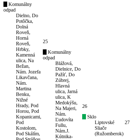
Komunálny
odpad
Dielno, Do
Potôčka,
Dolná
Roveň,
Horná
25
Roveň,
Hrbky,
Komunálny
Kamenná
odpad
ulica, Na
Blážová,
Bežan,
Dielnice, Do
Nám. Jozefa
Pažíť, Do
Likavčana,
Zúbrej,
Nám.
Hlavná
Martina
ulica, Jarná
Benku,
ulica, K
Nižné
Medokýšu,
Hrady, Pod
26
Na Majeri,
Horou, Pod
Nám.
Kopanicami,
Sklo
Ľudovíta
Pod
Liptovské
27
Fullu,
Kostolom,
Sliače
Nám.J.
Pod Skálím,
(Ružomberok)
Kútnika-
Pod Stráňou,