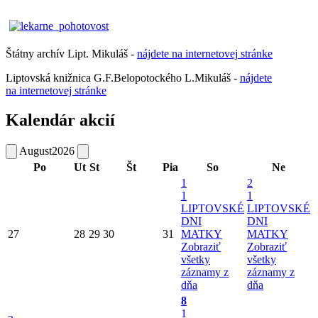
Štátny archív Lipt. Mikuláš -
nájdete
na
internetovej
stránke
Liptovská knižnica G.F.Belopotockého L.Mikuláš -
nájdete
na internetovej stránke
Kalendár akcií
August
2026
Po
Ut
St
Št
Pia
So
Ne
1
2
1
1
LIPTOVSKÉ
LIPTOVSKÉ
DNI
DNI
27
28
29
30
31
MATKY
MATKY
Zobraziť
Zobraziť
všetky
všetky
záznamy z
záznamy z
dňa
dňa
8
1