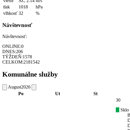
vietor
SZ, 2.14
m/s
tlak
1018
hPa
vlhkosť
32
%
Návštevnosť
Návštevnosť:
ONLINE:
0
DNES:
206
TÝŽDEŇ:
1578
CELKOM:
2181542
Komunálne služby
August
2026
Po
Ut
St
30
Sklo
B
D
D