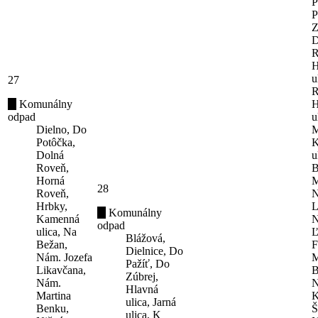
P
P
Z
D
R
H
u
27
R
Komunálny
H
odpad
u
Dielno, Do
M
Potôčka,
K
Dolná
u
Roveň,
B
Horná
M
28
Roveň,
N
Hrbky,
L
Komunálny
Kamenná
N
odpad
ulica, Na
Ľ
Blážová,
Bežan,
F
Dielnice, Do
Nám. Jozefa
M
Pažíť, Do
Likavčana,
B
Zúbrej,
Nám.
N
Hlavná
Martina
K
ulica, Jarná
Benku,
Š
ulica, K