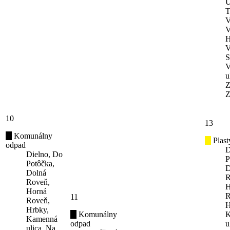
U
T
V
V
H
V
S
V
u
Z
Z
10
13
Komunálny
Plast
odpad
D
Dielno, Do
P
Potôčka,
D
Dolná
R
Roveň,
H
Horná
R
11
Roveň,
H
Hrbky,
Komunálny
K
Kamenná
odpad
u
ulica, Na