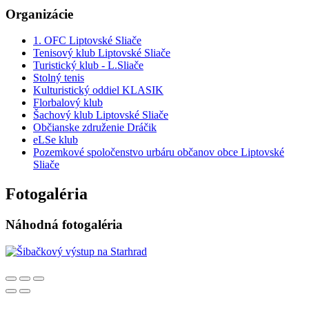
Organizácie
1. OFC Liptovské Sliače
Tenisový klub Liptovské Sliače
Turistický klub - L.Sliače
Stolný tenis
Kulturistický oddiel KLASIK
Florbalový klub
Šachový klub Liptovské Sliače
Občianske združenie Dráčik
eLSe klub
Pozemkové spoločenstvo urbáru občanov obce Liptovské
Sliače
Fotogaléria
Náhodná fotogaléria