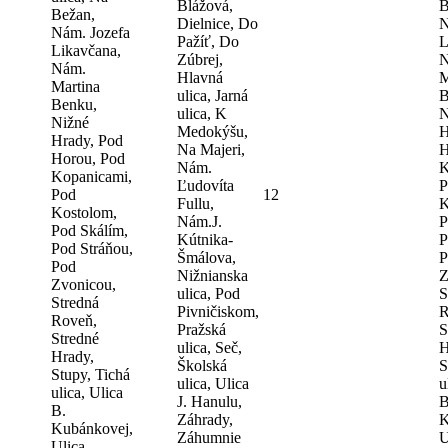
Blážová,
B
Bežan,
Dielnice, Do
N
Nám. Jozefa
Pažíť, Do
L
Likavčana,
Zúbrej,
N
Nám.
Hlavná
M
Martina
ulica, Jarná
B
Benku,
ulica, K
N
Nižné
Medokýšu,
H
Hrady, Pod
Na Majeri,
H
Horou, Pod
Nám.
K
Kopanicami,
Ľudovíta
P
Pod
12
Fullu,
K
Kostolom,
Nám.J.
P
Pod Skálím,
Kútnika-
P
Pod Stráňou,
Šmálova,
P
Pod
Nižnianska
Z
Zvonicou,
ulica, Pod
S
Stredná
Pivničiskom,
R
Roveň,
Pražská
S
Stredné
ulica, Seč,
H
Hrady,
Školská
S
Stupy, Tichá
ulica, Ulica
u
ulica, Ulica
J. Hanulu,
B
B.
Záhrady,
K
Kubánkovej,
Záhumnie
U
Ulica