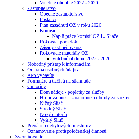
Volebné obdobie 2022 - 2026
Zastupiteľstvo
Obecné zastupiteľstvo
Poslanci
Plán zasadnutí OZ v roku 2026
Komisie
Náplň práce komisií OZ L. Sliače
Rokovací poriadok
Zásady odmeňovania
Rokovacie materiály OZ
Volebné obdobie 2022 - 2026
Slobodný prístup k informáciám
Ochrana osobných údajov
Ako vybavíte
Formuláre a tlačivá na stiahnutie
Cintoríny
Dom nádeje - poplatky za služby
Hrobová miesta - nájomné a úhrady za služby
Nižný Sliač
Stredný Sliač
Nový cintorín
Vyšný Sliač
Prenájom nebytových priestorov
Oznamovanie protispoločenskej činnosti
Zverejňovanie