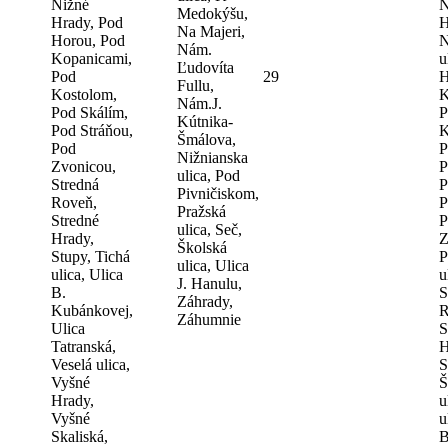
Nižné
N
Medokýšu,
Hrady, Pod
H
Na Majeri,
Horou, Pod
N
Nám.
Kopanicami,
u
Ľudovíta
Pod
29
H
Fullu,
Kostolom,
K
Nám.J.
Pod Skálím,
P
Kútnika-
Pod Stráňou,
K
Šmálova,
Pod
P
Nižnianska
Zvonicou,
P
ulica, Pod
Stredná
P
Pivničiskom,
Roveň,
P
Pražská
Stredné
P
ulica, Seč,
Hrady,
Z
Školská
Stupy, Tichá
P
ulica, Ulica
ulica, Ulica
u
J. Hanulu,
B.
S
Záhrady,
Kubánkovej,
R
Záhumnie
Ulica
S
Tatranská,
H
Veselá ulica,
S
Vyšné
Š
Hrady,
u
Vyšné
u
Skaliská,
B