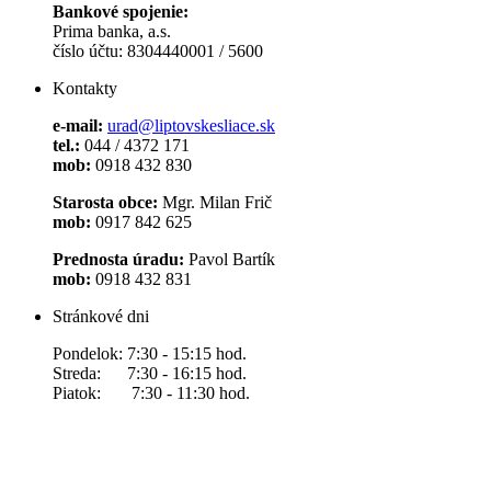
Bankové spojenie:
Prima banka, a.s.
číslo účtu: 8304440001 / 5600
Kontakty
e-mail:
urad@liptovskesliace.sk
tel.:
044 / 4372 171
mob:
0918 432 830
Starosta obce:
Mgr. Milan Frič
mob:
0917 842 625
Prednosta úradu:
Pavol Bartík
mob:
0918 432 831
Stránkové dni
Pondelok: 7:30 - 15:15 hod.
Streda: 7:30 - 16:15 hod.
Piatok: 7:30 - 11:30 hod.