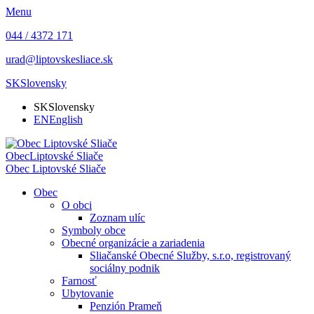
Menu
044 / 4372 171
urad@liptovskesliace.sk
SK
Slovensky
SK
Slovensky
EN
English
Obec
Liptovské Sliače
Obec
Liptovské Sliače
Obec
O obci
Zoznam ulíc
Symboly obce
Obecné organizácie a zariadenia
Sliačanské Obecné Služby, s.r.o, registrovaný
sociálny podnik
Farnosť
Ubytovanie
Penzión Prameň