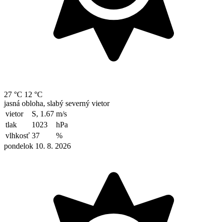
27 °C
12 °C
jasná obloha, slabý severný vietor
vietor
S, 1.67
m/s
tlak
1023
hPa
vlhkosť
37
%
pondelok 10. 8. 2026