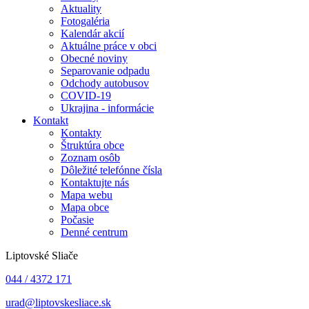
Aktuality
Fotogaléria
Kalendár akcií
Aktuálne práce v obci
Obecné noviny
Separovanie odpadu
Odchody autobusov
COVID-19
Ukrajina - informácie
Kontakt
Kontakty
Štruktúra obce
Zoznam osôb
Dôležité telefónne čísla
Kontaktujte nás
Mapa webu
Mapa obce
Počasie
Denné centrum
Liptovské Sliače
044 / 4372 171
urad@liptovskesliace.sk