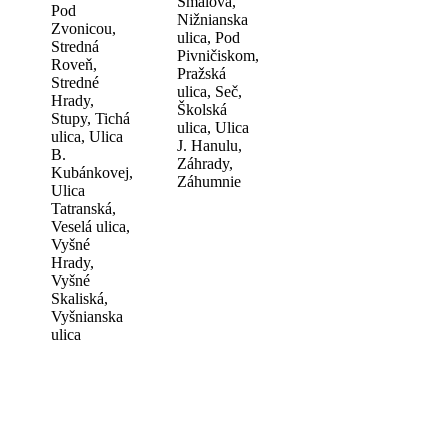
Šmálova,
Pod
Nižnianska
Zvonicou,
ulica, Pod
Stredná
Pivničiskom,
Roveň,
Pražská
Stredné
ulica, Seč,
Hrady,
Školská
Stupy, Tichá
ulica, Ulica
ulica, Ulica
J. Hanulu,
B.
Záhrady,
Kubánkovej,
Záhumnie
Ulica
Tatranská,
Veselá ulica,
Vyšné
Hrady,
Vyšné
Skaliská,
Vyšnianska
ulica