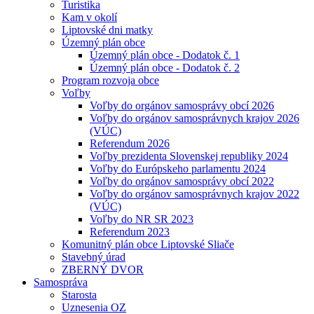
Turistika
Kam v okolí
Liptovské dni matky
Územný plán obce
Územný plán obce - Dodatok č. 1
Územný plán obce - Dodatok č. 2
Program rozvoja obce
Voľby
Voľby do orgánov samosprávy obcí 2026
Voľby do orgánov samosprávnych krajov 2026
(VÚC)
Referendum 2026
Voľby prezidenta Slovenskej republiky 2024
Voľby do Európskeho parlamentu 2024
Voľby do orgánov samosprávy obcí 2022
Voľby do orgánov samosprávnych krajov 2022
(VÚC)
Voľby do NR SR 2023
Referendum 2023
Komunitný plán obce Liptovské Sliače
Stavebný úrad
ZBERNÝ DVOR
Samospráva
Starosta
Uznesenia OZ