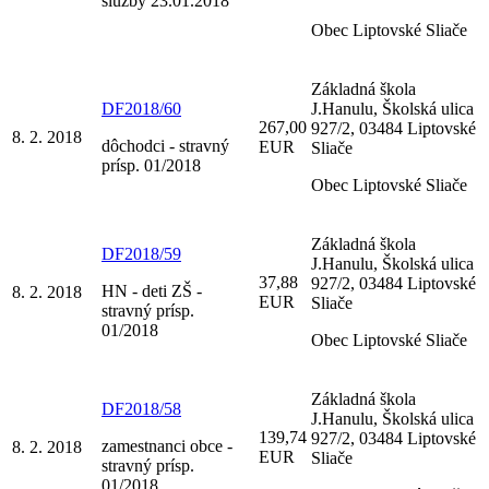
služby 23.01.2018
Obec Liptovské Sliače
Základná škola
DF2018/60
J.Hanulu, Školská ulica
267,00
927/2, 03484 Liptovské
8. 2. 2018
dôchodci - stravný
EUR
Sliače
prísp. 01/2018
Obec Liptovské Sliače
Základná škola
DF2018/59
J.Hanulu, Školská ulica
37,88
927/2, 03484 Liptovské
HN - deti ZŠ -
8. 2. 2018
EUR
Sliače
stravný prísp.
01/2018
Obec Liptovské Sliače
Základná škola
DF2018/58
J.Hanulu, Školská ulica
139,74
927/2, 03484 Liptovské
zamestnanci obce -
8. 2. 2018
EUR
Sliače
stravný prísp.
01/2018