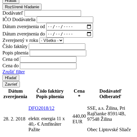
Hľadať
Rozšírené hľadanie
Dodávateľ
IČO Dodávatelia
Dátum zverejnenia od
Dátum zverejnenia do
Zverejnený v roku
Číslo faktúry
Popis plnenia
Cena od
Cena do
Zrušiť filter
Zavrieť
Dátum
Číslo faktúry
Cena
Dodávateľ
zverejnenia
Popis plnenia
*
Odberateľ
DFO2018/12
SSE, a.s. Žilina, Pri
Rajčianke 8591/4B,
440,00
elektr. energia 11 x
28. 2. 2018
97548 Žilina
EUR
40,- € Amfiteáter
Pažite
Obec Liptovské Sliače