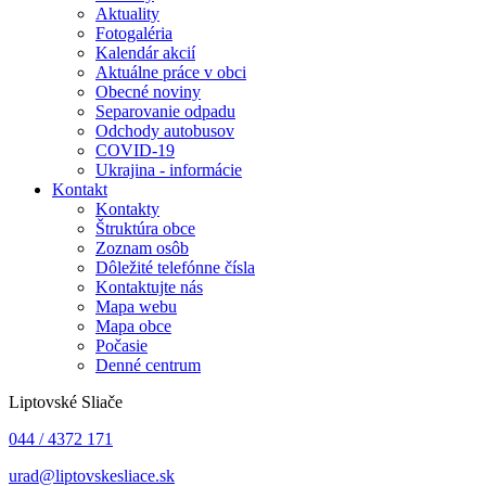
Aktuality
Fotogaléria
Kalendár akcií
Aktuálne práce v obci
Obecné noviny
Separovanie odpadu
Odchody autobusov
COVID-19
Ukrajina - informácie
Kontakt
Kontakty
Štruktúra obce
Zoznam osôb
Dôležité telefónne čísla
Kontaktujte nás
Mapa webu
Mapa obce
Počasie
Denné centrum
Liptovské Sliače
044 / 4372 171
urad@liptovskesliace.sk