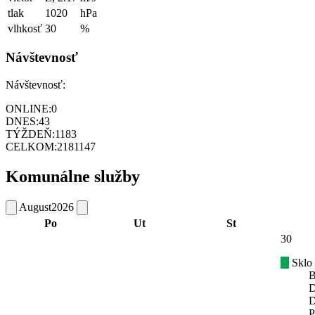
tlak
1020
hPa
vlhkosť
30
%
Návštevnosť
Návštevnosť:
ONLINE:
0
DNES:
43
TÝŽDEŇ:
1183
CELKOM:
2181147
Komunálne služby
August
2026
Po
Ut
St
30
Sklo
B
D
D
P