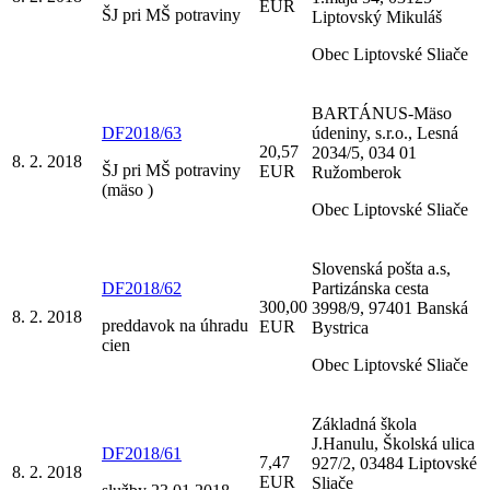
EUR
ŠJ pri MŠ potraviny
Liptovský Mikuláš
Obec Liptovské Sliače
BARTÁNUS-Mäso
DF2018/63
údeniny, s.r.o., Lesná
20,57
2034/5, 034 01
8. 2. 2018
ŠJ pri MŠ potraviny
EUR
Ružomberok
(mäso )
Obec Liptovské Sliače
Slovenská pošta a.s,
DF2018/62
Partizánska cesta
300,00
3998/9, 97401 Banská
8. 2. 2018
preddavok na úhradu
EUR
Bystrica
cien
Obec Liptovské Sliače
Základná škola
J.Hanulu, Školská ulica
DF2018/61
7,47
927/2, 03484 Liptovské
8. 2. 2018
EUR
Sliače