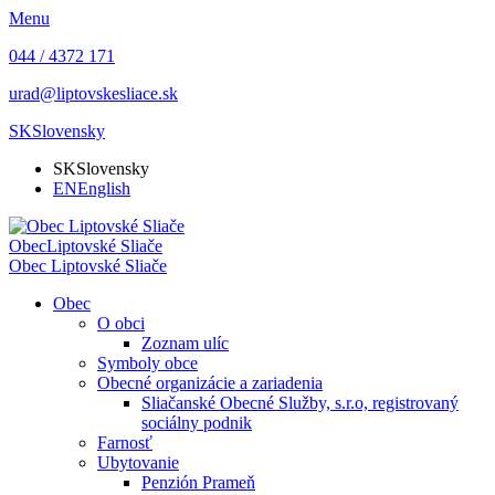
Menu
044 / 4372 171
urad@liptovskesliace.sk
SK
Slovensky
SK
Slovensky
EN
English
Obec
Liptovské Sliače
Obec
Liptovské Sliače
Obec
O obci
Zoznam ulíc
Symboly obce
Obecné organizácie a zariadenia
Sliačanské Obecné Služby, s.r.o, registrovaný
sociálny podnik
Farnosť
Ubytovanie
Penzión Prameň