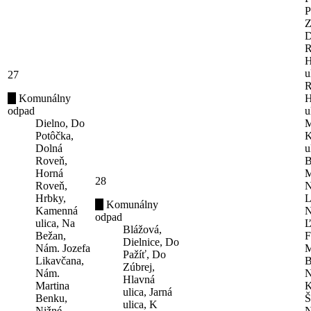
P
Z
D
R
H
u
27
R
Komunálny
H
odpad
u
Dielno, Do
M
Potôčka,
K
Dolná
u
Roveň,
B
Horná
M
28
Roveň,
N
Hrbky,
L
Komunálny
Kamenná
N
odpad
ulica, Na
Ľ
Blážová,
Bežan,
F
Dielnice, Do
Nám. Jozefa
M
Pažíť, Do
Likavčana,
B
Zúbrej,
Nám.
N
Hlavná
Martina
K
ulica, Jarná
Benku,
Š
ulica, K
Nižné
N