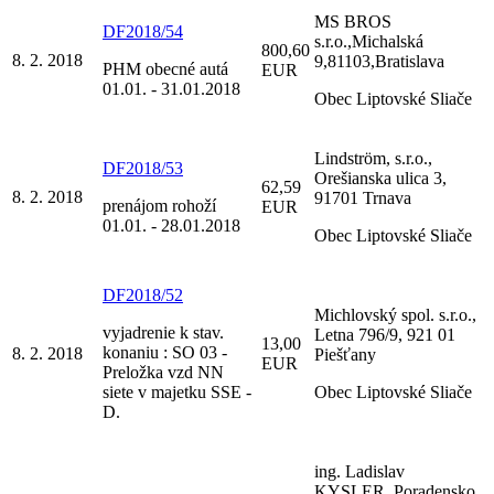
MS BROS
DF2018/54
s.r.o.,Michalská
800,60
8. 2. 2018
9,81103,Bratislava
PHM obecné autá
EUR
01.01. - 31.01.2018
Obec Liptovské Sliače
Lindström, s.r.o.,
DF2018/53
Orešianska ulica 3,
62,59
8. 2. 2018
91701 Trnava
prenájom rohoží
EUR
01.01. - 28.01.2018
Obec Liptovské Sliače
DF2018/52
Michlovský spol. s.r.o.,
vyjadrenie k stav.
Letna 796/9, 921 01
13,00
konaniu : SO 03 -
8. 2. 2018
Piešťany
EUR
Preložka vzd NN
siete v majetku SSE -
Obec Liptovské Sliače
D.
ing. Ladislav
KYSLER, Poradensko