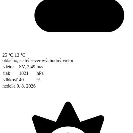
25 °C
13 °C
oblačno, slabý severovýchodný vietor
vietor
SV, 2.49
m/s
tlak
1021
hPa
vlhkosť
40
%
nedeľa 9. 8. 2026