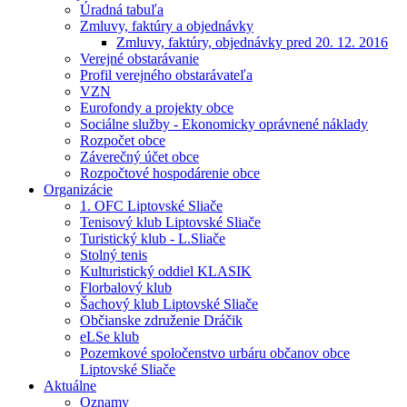
Úradná tabuľa
Zmluvy, faktúry a objednávky
Zmluvy, faktúry, objednávky pred 20. 12. 2016
Verejné obstarávanie
Profil verejného obstarávateľa
VZN
Eurofondy a projekty obce
Sociálne služby - Ekonomicky oprávnené náklady
Rozpočet obce
Záverečný účet obce
Rozpočtové hospodárenie obce
Organizácie
1. OFC Liptovské Sliače
Tenisový klub Liptovské Sliače
Turistický klub - L.Sliače
Stolný tenis
Kulturistický oddiel KLASIK
Florbalový klub
Šachový klub Liptovské Sliače
Občianske združenie Dráčik
eLSe klub
Pozemkové spoločenstvo urbáru občanov obce
Liptovské Sliače
Aktuálne
Oznamy