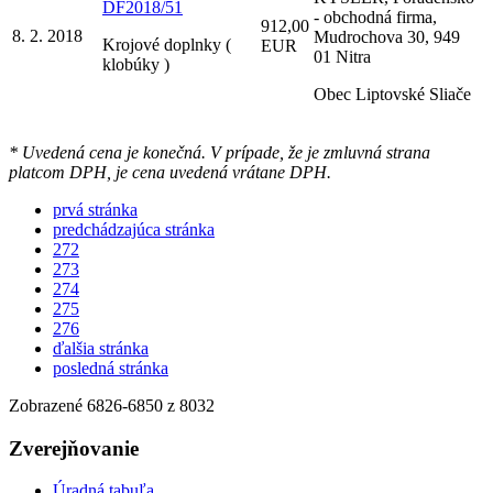
DF2018/51
- obchodná firma,
912,00
8. 2. 2018
Mudrochova 30, 949
Krojové doplnky (
EUR
01 Nitra
klobúky )
Obec Liptovské Sliače
* Uvedená cena je konečná. V prípade, že je zmluvná strana
platcom DPH, je cena uvedená vrátane DPH.
prvá stránka
predchádzajúca stránka
272
273
274
275
276
ďalšia stránka
posledná stránka
Zobrazené
6826
-
6850
z 8032
Zverejňovanie
Úradná tabuľa