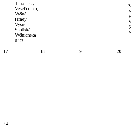
T
Tatranská,
V
Veselá ulica,
V
Vyšné
H
Hrady,
V
Vyšné
S
Skaliská,
V
Vyšnianska
u
ulica
17
18
19
20
24