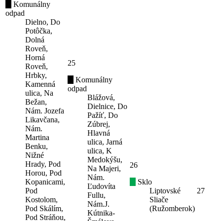
Komunálny
odpad
Dielno, Do
Potôčka,
Dolná
Roveň,
Horná
25
Roveň,
Hrbky,
Komunálny
Kamenná
odpad
ulica, Na
Blážová,
Bežan,
Dielnice, Do
Nám. Jozefa
Pažíť, Do
Likavčana,
Zúbrej,
Nám.
Hlavná
Martina
ulica, Jarná
Benku,
ulica, K
Nižné
Medokýšu,
Hrady, Pod
26
Na Majeri,
Horou, Pod
Nám.
Kopanicami,
Sklo
Ľudovíta
Pod
Liptovské
27
Fullu,
Kostolom,
Sliače
Nám.J.
Pod Skálím,
(Ružomberok)
Kútnika-
Pod Stráňou,