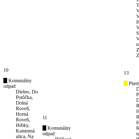
T
V
V
H
V
S
V
u
Z
Z
10
13
Komunálny
Plast
odpad
D
Dielno, Do
P
Potôčka,
D
Dolná
R
Roveň,
H
Horná
R
11
Roveň,
H
Hrbky,
Komunálny
K
Kamenná
odpad
u
ulica, Na