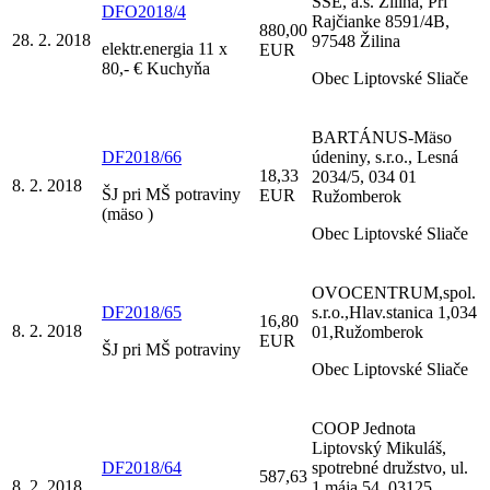
SSE, a.s. Žilina, Pri
DFO2018/4
Rajčianke 8591/4B,
880,00
28. 2. 2018
97548 Žilina
elektr.energia 11 x
EUR
80,- € Kuchyňa
Obec Liptovské Sliače
BARTÁNUS-Mäso
DF2018/66
údeniny, s.r.o., Lesná
18,33
2034/5, 034 01
8. 2. 2018
ŠJ pri MŠ potraviny
EUR
Ružomberok
(mäso )
Obec Liptovské Sliače
OVOCENTRUM,spol.
DF2018/65
s.r.o.,Hlav.stanica 1,034
16,80
8. 2. 2018
01,Ružomberok
EUR
ŠJ pri MŠ potraviny
Obec Liptovské Sliače
COOP Jednota
Liptovský Mikuláš,
DF2018/64
spotrebné družstvo, ul.
587,63
8. 2. 2018
1.mája 54, 03125