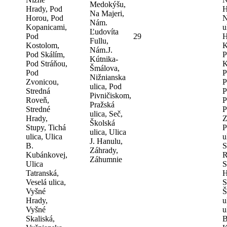
Medokýšu,
Hrady, Pod
H
Na Majeri,
Horou, Pod
N
Nám.
Kopanicami,
u
Ľudovíta
Pod
29
H
Fullu,
Kostolom,
K
Nám.J.
Pod Skálím,
P
Kútnika-
Pod Stráňou,
K
Šmálova,
Pod
P
Nižnianska
Zvonicou,
P
ulica, Pod
Stredná
P
Pivničiskom,
Roveň,
P
Pražská
Stredné
P
ulica, Seč,
Hrady,
Z
Školská
Stupy, Tichá
P
ulica, Ulica
ulica, Ulica
u
J. Hanulu,
B.
S
Záhrady,
Kubánkovej,
R
Záhumnie
Ulica
S
Tatranská,
H
Veselá ulica,
S
Vyšné
Š
Hrady,
u
Vyšné
u
Skaliská,
B