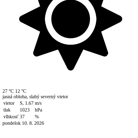
27 °C
12 °C
jasná obloha, slabý severný vietor
vietor
S, 1.67
m/s
tlak
1023
hPa
vlhkosť
37
%
pondelok 10. 8. 2026