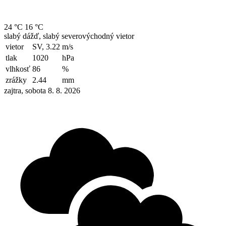
24 °C
16 °C
slabý dážď, slabý severovýchodný vietor
vietor
SV, 3.22
m/s
tlak
1020
hPa
vlhkosť
86
%
zrážky
2.44
mm
zajtra, sobota 8. 8. 2026