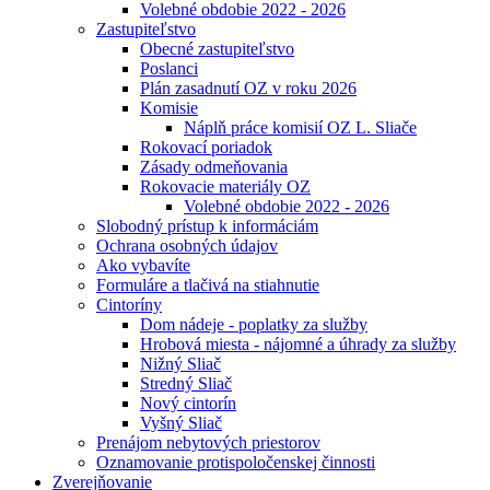
Volebné obdobie 2022 - 2026
Zastupiteľstvo
Obecné zastupiteľstvo
Poslanci
Plán zasadnutí OZ v roku 2026
Komisie
Náplň práce komisií OZ L. Sliače
Rokovací poriadok
Zásady odmeňovania
Rokovacie materiály OZ
Volebné obdobie 2022 - 2026
Slobodný prístup k informáciám
Ochrana osobných údajov
Ako vybavíte
Formuláre a tlačivá na stiahnutie
Cintoríny
Dom nádeje - poplatky za služby
Hrobová miesta - nájomné a úhrady za služby
Nižný Sliač
Stredný Sliač
Nový cintorín
Vyšný Sliač
Prenájom nebytových priestorov
Oznamovanie protispoločenskej činnosti
Zverejňovanie