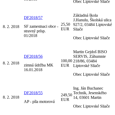
Obec Liptovské Sliače
Základná škola
DF2018/57
J.Hanulu, Školská ulica
25,50
927/2, 03484 Liptovské
SF zamestnaci obce -
8. 2. 2018
EUR
Sliače
stravný prísp.
01/2018
Obec Liptovské Sliače
Martin Gejdoš BISO
DF2018/56
SERVIS, Záhumnie
100,00
218/86, 03484
8. 2. 2018
zimná údržba MK
EUR
Liptovské Sliače
16.01.2018
Obec Liptovské Sliače
Ing. Ján Buchanec
DF2018/55
Technik, Jesenského
249,50
8. 2. 2018
14, 03601 Martin
EUR
AP - píla motorová
Obec Liptovské Sliače