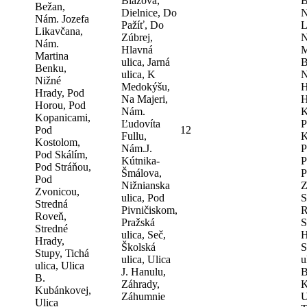
Blážová,
B
Bežan,
Dielnice, Do
N
Nám. Jozefa
Pažíť, Do
L
Likavčana,
Zúbrej,
N
Nám.
Hlavná
M
Martina
ulica, Jarná
B
Benku,
ulica, K
N
Nižné
Medokýšu,
H
Hrady, Pod
Na Majeri,
H
Horou, Pod
Nám.
K
Kopanicami,
Ľudovíta
P
Pod
12
Fullu,
K
Kostolom,
Nám.J.
P
Pod Skálím,
Kútnika-
P
Pod Stráňou,
Šmálova,
P
Pod
Nižnianska
Z
Zvonicou,
ulica, Pod
S
Stredná
Pivničiskom,
R
Roveň,
Pražská
S
Stredné
ulica, Seč,
H
Hrady,
Školská
S
Stupy, Tichá
ulica, Ulica
u
ulica, Ulica
J. Hanulu,
B
B.
Záhrady,
K
Kubánkovej,
Záhumnie
U
Ulica