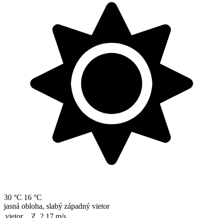
30 °C
16 °C
jasná obloha, slabý západný vietor
vietor
Z, 2.17
m/s