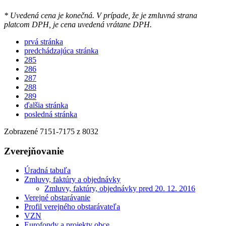
* Uvedená cena je konečná. V prípade, že je zmluvná strana
platcom DPH, je cena uvedená vrátane DPH.
prvá stránka
predchádzajúca stránka
285
286
287
288
289
ďalšia stránka
posledná stránka
Zobrazené
7151
-
7175
z 8032
Zverejňovanie
Úradná tabuľa
Zmluvy, faktúry a objednávky
Zmluvy, faktúry, objednávky pred 20. 12. 2016
Verejné obstarávanie
Profil verejného obstarávateľa
VZN
Eurofondy a projekty obce