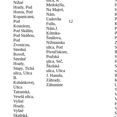
ulica, K
N
Nižné
Medokýšu,
H
Hrady, Pod
Na Majeri,
H
Horou, Pod
Nám.
K
Kopanicami,
Ľudovíta
P
Pod
12
Fullu,
K
Kostolom,
Nám.J.
P
Pod Skálím,
Kútnika-
P
Pod Stráňou,
Šmálova,
P
Pod
Nižnianska
Z
Zvonicou,
ulica, Pod
S
Stredná
Pivničiskom,
R
Roveň,
Pražská
S
Stredné
ulica, Seč,
H
Hrady,
Školská
S
Stupy, Tichá
ulica, Ulica
u
ulica, Ulica
J. Hanulu,
B
B.
Záhrady,
K
Kubánkovej,
Záhumnie
U
Ulica
T
Tatranská,
V
Veselá ulica,
V
Vyšné
H
Hrady,
V
Vyšné
S
Skaliská,