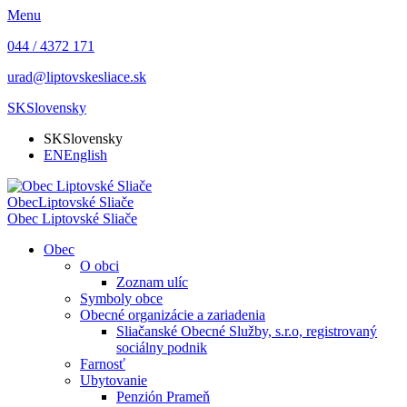
Menu
044 / 4372 171
urad@liptovskesliace.sk
SK
Slovensky
SK
Slovensky
EN
English
Obec
Liptovské Sliače
Obec
Liptovské Sliače
Obec
O obci
Zoznam ulíc
Symboly obce
Obecné organizácie a zariadenia
Sliačanské Obecné Služby, s.r.o, registrovaný
sociálny podnik
Farnosť
Ubytovanie
Penzión Prameň