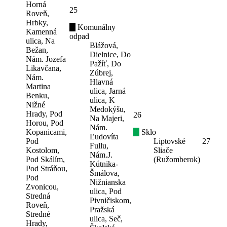
Horná
25
Roveň,
Hrbky,
Komunálny
Kamenná
odpad
ulica, Na
Blážová,
Bežan,
Dielnice, Do
Nám. Jozefa
Pažíť, Do
Likavčana,
Zúbrej,
Nám.
Hlavná
Martina
ulica, Jarná
Benku,
ulica, K
Nižné
Medokýšu,
Hrady, Pod
26
Na Majeri,
Horou, Pod
Nám.
Kopanicami,
Sklo
Ľudovíta
Pod
Liptovské
27
Fullu,
Kostolom,
Sliače
Nám.J.
Pod Skálím,
(Ružomberok)
Kútnika-
Pod Stráňou,
Šmálova,
Pod
Nižnianska
Zvonicou,
ulica, Pod
Stredná
Pivničiskom,
Roveň,
Pražská
Stredné
ulica, Seč,
Hrady,