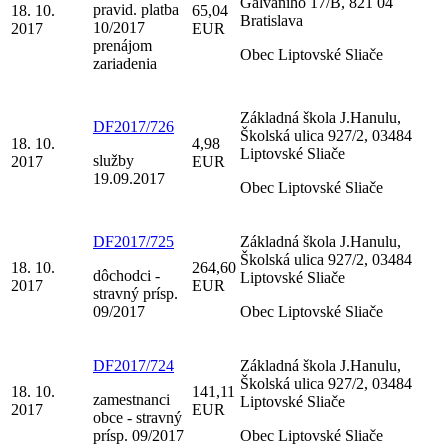
Galvaniho 17/B, 821 04
pravid. platba
18. 10.
65,04
Bratislava
10/2017
2017
EUR
prenájom
Obec Liptovské Sliače
zariadenia
Základná škola J.Hanulu,
DF2017/726
Školská ulica 927/2, 03484
18. 10.
4,98
Liptovské Sliače
služby
2017
EUR
19.09.2017
Obec Liptovské Sliače
DF2017/725
Základná škola J.Hanulu,
Školská ulica 927/2, 03484
18. 10.
264,60
dôchodci -
Liptovské Sliače
2017
EUR
stravný prísp.
09/2017
Obec Liptovské Sliače
DF2017/724
Základná škola J.Hanulu,
Školská ulica 927/2, 03484
18. 10.
141,11
zamestnanci
Liptovské Sliače
2017
EUR
obce - stravný
prísp. 09/2017
Obec Liptovské Sliače