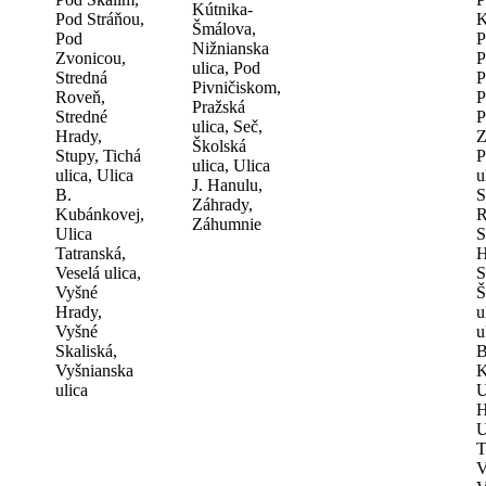
Kútnika-
Pod Stráňou,
K
Šmálova,
Pod
P
Nižnianska
Zvonicou,
P
ulica, Pod
Stredná
P
Pivničiskom,
Roveň,
P
Pražská
Stredné
P
ulica, Seč,
Hrady,
Z
Školská
Stupy, Tichá
P
ulica, Ulica
ulica, Ulica
u
J. Hanulu,
B.
S
Záhrady,
Kubánkovej,
R
Záhumnie
Ulica
S
Tatranská,
H
Veselá ulica,
S
Vyšné
Š
Hrady,
u
Vyšné
u
Skaliská,
B
Vyšnianska
K
ulica
U
H
U
T
V