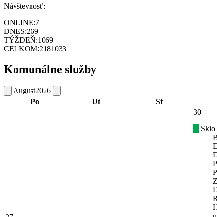
Návštevnosť:
ONLINE:
7
DNES:
269
TÝŽDEŇ:
1069
CELKOM:
2181033
Komunálne služby
August
2026
Po
Ut
St
30
Sklo
B
D
D
P
P
Z
D
R
H
u
27