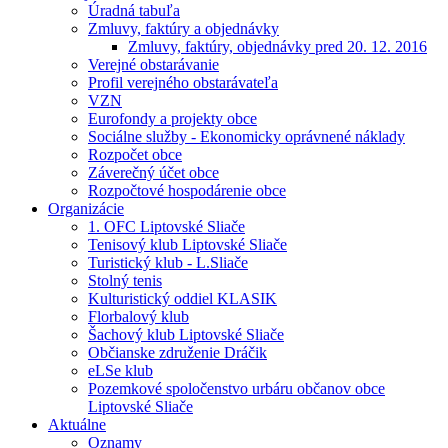
Úradná tabuľa
Zmluvy, faktúry a objednávky
Zmluvy, faktúry, objednávky pred 20. 12. 2016
Verejné obstarávanie
Profil verejného obstarávateľa
VZN
Eurofondy a projekty obce
Sociálne služby - Ekonomicky oprávnené náklady
Rozpočet obce
Záverečný účet obce
Rozpočtové hospodárenie obce
Organizácie
1. OFC Liptovské Sliače
Tenisový klub Liptovské Sliače
Turistický klub - L.Sliače
Stolný tenis
Kulturistický oddiel KLASIK
Florbalový klub
Šachový klub Liptovské Sliače
Občianske združenie Dráčik
eLSe klub
Pozemkové spoločenstvo urbáru občanov obce
Liptovské Sliače
Aktuálne
Oznamy