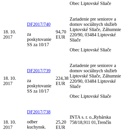
Obec Liptovské Sliače
Zariadenie pre seniorov a
DF2017/740
domov sociálnych služieb
Liptovské Sliače, Záhumnie
18. 10.
94,70
za
220/90, 03484 Liptovské
2017
EUR
poskytovanie
Sliače
SS za 10/17
Obec Liptovské Sliače
Zariadenie pre seniorov a
DF2017/739
domov sociálnych služieb
Liptovské Sliače, Záhumnie
18. 10.
224,38
za
220/90, 03484 Liptovské
2017
EUR
poskytovanie
Sliače
SS za 10/17
Obec Liptovské Sliače
DF2017/738
INTA s. r. o.,Rybárska
odber
18. 10.
25,20
758/18,911 01,Trenčín
kuchynsk.
2017
EUR