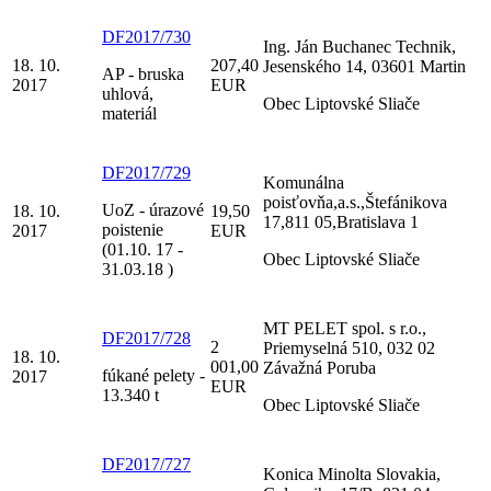
DF2017/730
Ing. Ján Buchanec Technik,
18. 10.
207,40
Jesenského 14, 03601 Martin
AP - bruska
2017
EUR
uhlová,
Obec Liptovské Sliače
materiál
DF2017/729
Komunálna
poisťovňa,a.s.,Štefánikova
UoZ - úrazové
18. 10.
19,50
17,811 05,Bratislava 1
poistenie
2017
EUR
(01.10. 17 -
Obec Liptovské Sliače
31.03.18 )
MT PELET spol. s r.o.,
DF2017/728
2
Priemyselná 510, 032 02
18. 10.
001,00
Závažná Poruba
fúkané pelety -
2017
EUR
13.340 t
Obec Liptovské Sliače
DF2017/727
Konica Minolta Slovakia,