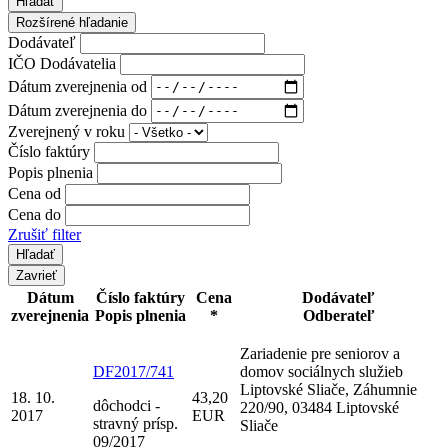
Hľadať
Rozšírené hľadanie
Dodávateľ
IČO Dodávatelia
Dátum zverejnenia od
Dátum zverejnenia do
Zverejnený v roku
Číslo faktúry
Popis plnenia
Cena od
Cena do
Zrušiť filter
Zavrieť
Dátum
Číslo faktúry
Cena
Dodávateľ
zverejnenia
Popis plnenia
*
Odberateľ
Zariadenie pre seniorov a
DF2017/741
domov sociálnych služieb
Liptovské Sliače, Záhumnie
18. 10.
43,20
dôchodci -
220/90, 03484 Liptovské
2017
EUR
stravný prísp.
Sliače
09/2017