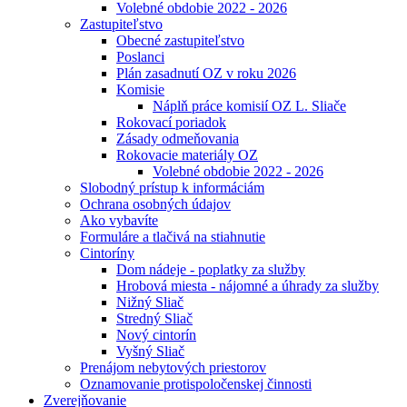
Volebné obdobie 2022 - 2026
Zastupiteľstvo
Obecné zastupiteľstvo
Poslanci
Plán zasadnutí OZ v roku 2026
Komisie
Náplň práce komisií OZ L. Sliače
Rokovací poriadok
Zásady odmeňovania
Rokovacie materiály OZ
Volebné obdobie 2022 - 2026
Slobodný prístup k informáciám
Ochrana osobných údajov
Ako vybavíte
Formuláre a tlačivá na stiahnutie
Cintoríny
Dom nádeje - poplatky za služby
Hrobová miesta - nájomné a úhrady za služby
Nižný Sliač
Stredný Sliač
Nový cintorín
Vyšný Sliač
Prenájom nebytových priestorov
Oznamovanie protispoločenskej činnosti
Zverejňovanie