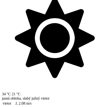
34 °C
21 °C
jasná obloha, slabý južný vietor
vietor
J, 2.08
m/s