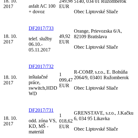
18. 10.
249,98
5140, 034 01 Ružomberok
asfalt AC 100
2017
EUR
+ dovoz
Obec Liptovské Sliače
DF2017/733
Orange, Prievozska 6/A,
18. 10.
49,92
82109 Bratislava
telef. služby
2017
EUR
06.10.-
Obec Liptovské Sliače
05.11.2017
DF2017/732
R-COMP, s.r.o., E. Bohúňa
1
inštalačné
18. 10.
2064/9, 03401 Ružomberok
099,47
práce,
2017
EUR
swwitch,HDD
Obec Liptovské Sliače
WD
DF2017/731
GRENSTAVE, s.r.o., J.Kačku
1
18. 10.
6, 034 95 Likavka
odd. zóna VS,
018,62
2017
KD, MŠ -
EUR
Obec Liptovské Sliače
materiál