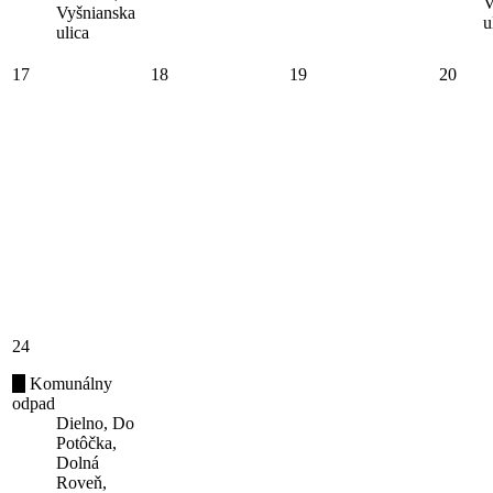
V
Vyšnianska
u
ulica
17
18
19
20
24
Komunálny
odpad
Dielno, Do
Potôčka,
Dolná
Roveň,