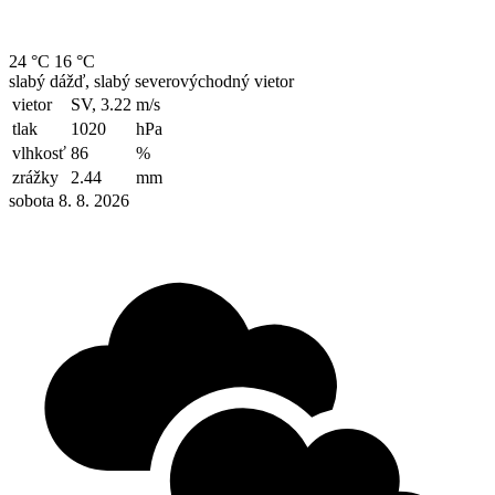
24 °C
16 °C
slabý dážď, slabý severovýchodný vietor
vietor
SV, 3.22
m/s
tlak
1020
hPa
vlhkosť
86
%
zrážky
2.44
mm
sobota 8. 8. 2026