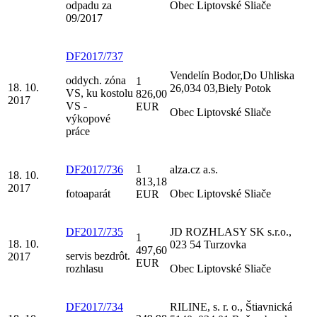
odpadu za
Obec Liptovské Sliače
09/2017
DF2017/737
Vendelín Bodor,Do Uhliska
oddych. zóna
1
18. 10.
26,034 03,Biely Potok
VS, ku kostolu
826,00
2017
VS -
EUR
Obec Liptovské Sliače
výkopové
práce
1
DF2017/736
alza.cz a.s.
18. 10.
813,18
2017
fotoaparát
Obec Liptovské Sliače
EUR
DF2017/735
JD ROZHLASY SK s.r.o.,
1
18. 10.
023 54 Turzovka
497,60
servis bezdrôt.
2017
EUR
rozhlasu
Obec Liptovské Sliače
DF2017/734
RILINE, s. r. o., Štiavnická