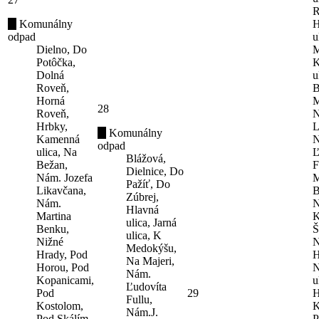
R
Komunálny
H
odpad
u
Dielno, Do
M
Potôčka,
K
Dolná
u
Roveň,
B
Horná
M
28
Roveň,
N
Hrbky,
L
Komunálny
Kamenná
N
odpad
ulica, Na
Ľ
Blážová,
Bežan,
F
Dielnice, Do
Nám. Jozefa
M
Pažíť, Do
Likavčana,
B
Zúbrej,
Nám.
N
Hlavná
Martina
K
ulica, Jarná
Benku,
Š
ulica, K
Nižné
N
Medokýšu,
Hrady, Pod
H
Na Majeri,
Horou, Pod
N
Nám.
Kopanicami,
u
Ľudovíta
Pod
29
H
Fullu,
Kostolom,
K
Nám.J.
Pod Skálím,
P