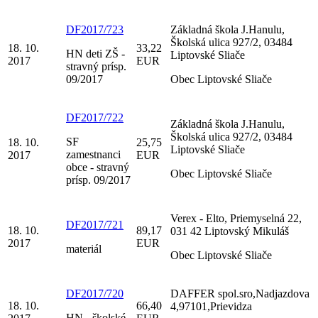
DF2017/723
Základná škola J.Hanulu,
Školská ulica 927/2, 03484
18. 10.
33,22
HN deti ZŠ -
Liptovské Sliače
2017
EUR
stravný prísp.
09/2017
Obec Liptovské Sliače
DF2017/722
Základná škola J.Hanulu,
Školská ulica 927/2, 03484
SF
18. 10.
25,75
Liptovské Sliače
zamestnanci
2017
EUR
obce - stravný
Obec Liptovské Sliače
prísp. 09/2017
Verex - Elto, Priemyselná 22,
DF2017/721
18. 10.
89,17
031 42 Liptovský Mikuláš
2017
EUR
materiál
Obec Liptovské Sliače
DF2017/720
DAFFER spol.sro,Nadjazdova
18. 10.
66,40
4,97101,Prievidza
HN - školské