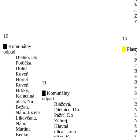
V
u
Z
Z
10
13
Komunálny
Plast
odpad
D
Dielno, Do
P
Potôčka,
D
Dolná
R
Roveň,
H
Horná
R
11
Roveň,
H
Hrbky,
Komunálny
K
Kamenná
odpad
u
ulica, Na
Blážová,
B
Bežan,
Dielnice, Do
N
Nám. Jozefa
Pažíť, Do
L
Likavčana,
Zúbrej,
N
Nám.
Hlavná
M
Martina
ulica, Jarná
B
Benku,