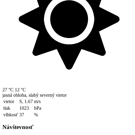
27 °C
12 °C
jasná obloha, slabý severný vietor
vietor
S, 1.67
m/s
tlak
1023
hPa
vlhkosť
37
%
Návštevnosť