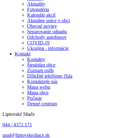
Aktuality
Fotogaléria
Kalendár akcií
Aktuálne práce v obci
Obecné noviny
Separovanie odpadu
Odchody autobusov
COVID-19
Ukrajina - informácie
Kontakt
Kontakty
Štruktúra obce
Zoznam osôb
Dôležité telefónne čísla
Kontaktujte nás
Mapa webu
Mapa obce
Počasie
Denné centrum
Liptovské Sliače
044 / 4372 171
urad@liptovskesliace.sk