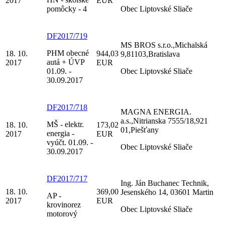
2017
EUR
pomôcky - 4
Obec Liptovské Sliače
DF2017/719
MS BROS s.r.o.,Michalská
PHM obecné
18. 10.
944,03
9,81103,Bratislava
autá + ÚVP
2017
EUR
01.09. -
Obec Liptovské Sliače
30.09.2017
DF2017/718
MAGNA ENERGIA.
a.s.,Nitrianska 7555/18,921
MŠ - elektr.
18. 10.
173,02
01,Piešťany
energia -
2017
EUR
vyúčt. 01.09. -
Obec Liptovské Sliače
30.09.2017
DF2017/717
Ing. Ján Buchanec Technik,
18. 10.
369,00
Jesenského 14, 03601 Martin
AP -
2017
EUR
krovinorez
Obec Liptovské Sliače
motorový