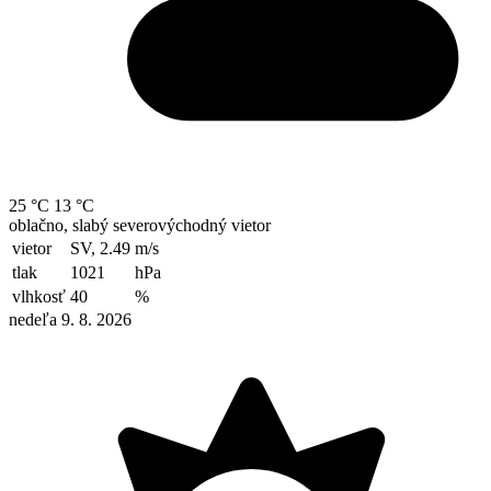
25 °C
13 °C
oblačno, slabý severovýchodný vietor
vietor
SV, 2.49
m/s
tlak
1021
hPa
vlhkosť
40
%
nedeľa 9. 8. 2026