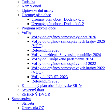
Turistika
Kam v okolí
Liptovské dni matky
Územný plán obce
Územný plán obce - Dodatok č. 1
Územný plán obce - Dodatok č. 2
Program rozvoja obce
Voľby
Voľby do orgánov samosprávy obcí 2026
Voľby do orgánov samosprávnych krajov 2026
(VÚC)
Referendum 2026
Voľby prezidenta Slovenskej republiky 2024
Voľby do Európskeho parlamentu 2024
Voľby do orgánov samosprávy obcí 2022
Voľby do orgánov samosprávnych krajov 2022
(VÚC)
Voľby do NR SR 2023
Referendum 2023
Komunitný plán obce Liptovské Sliače
Stavebný úrad
ZBERNÝ DVOR
Samospráva
Starosta
Uznesenia OZ