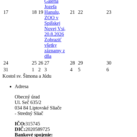
Galéria
Jozefa
17
18
19
Hanulu,
21
22
23
ZOO v
Spišskej
Novej Vsi,
20.8.2026
Zobraziť
všetky
záznamy z
dňa
24
25
26
27
28
29
30
31
1
2
3
4
5
6
Kostol sv. Šimona a Júdu
Adresa
Obecný úrad
Ul. Seč 635/2
034 84 Liptovské Sliače
- Stredný Sliač
IČO:
315745
DIČ:
2020589725
Bankové spojenie: