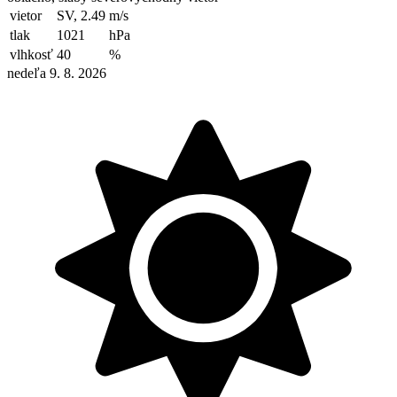
vietor
SV, 2.49
m/s
tlak
1021
hPa
vlhkosť
40
%
nedeľa 9. 8. 2026