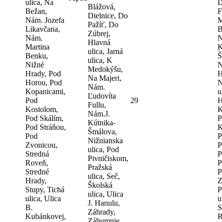
ulica, Na
Ľ
Blážová,
Bežan,
F
Dielnice, Do
Nám. Jozefa
M
Pažíť, Do
Likavčana,
B
Zúbrej,
Nám.
N
Hlavná
Martina
K
ulica, Jarná
Benku,
Š
ulica, K
Nižné
N
Medokýšu,
Hrady, Pod
H
Na Majeri,
Horou, Pod
N
Nám.
Kopanicami,
u
Ľudovíta
Pod
29
H
Fullu,
Kostolom,
K
Nám.J.
Pod Skálím,
P
Kútnika-
Pod Stráňou,
K
Šmálova,
Pod
P
Nižnianska
Zvonicou,
P
ulica, Pod
Stredná
P
Pivničiskom,
Roveň,
P
Pražská
Stredné
P
ulica, Seč,
Hrady,
Z
Školská
Stupy, Tichá
P
ulica, Ulica
ulica, Ulica
u
J. Hanulu,
B.
S
Záhrady,
Kubánkovej,
R
Záhumnie