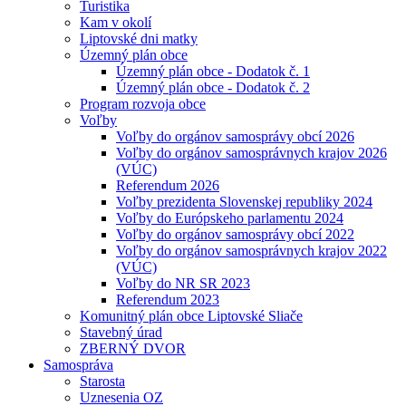
Turistika
Kam v okolí
Liptovské dni matky
Územný plán obce
Územný plán obce - Dodatok č. 1
Územný plán obce - Dodatok č. 2
Program rozvoja obce
Voľby
Voľby do orgánov samosprávy obcí 2026
Voľby do orgánov samosprávnych krajov 2026
(VÚC)
Referendum 2026
Voľby prezidenta Slovenskej republiky 2024
Voľby do Európskeho parlamentu 2024
Voľby do orgánov samosprávy obcí 2022
Voľby do orgánov samosprávnych krajov 2022
(VÚC)
Voľby do NR SR 2023
Referendum 2023
Komunitný plán obce Liptovské Sliače
Stavebný úrad
ZBERNÝ DVOR
Samospráva
Starosta
Uznesenia OZ