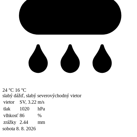
24 °C
16 °C
slabý dážď, slabý severovýchodný vietor
vietor
SV, 3.22
m/s
tlak
1020
hPa
vlhkosť
86
%
zrážky
2.44
mm
sobota 8. 8. 2026