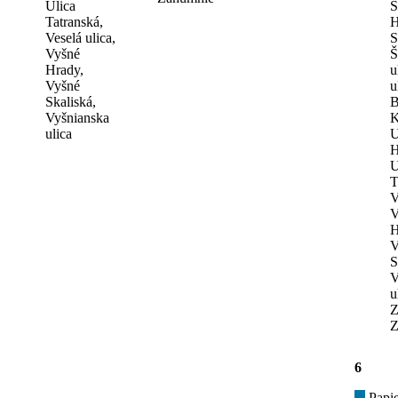
Ulica
S
Tatranská,
H
Veselá ulica,
S
Vyšné
Š
Hrady,
u
Vyšné
u
Skaliská,
B
Vyšnianska
K
ulica
U
H
U
T
V
V
H
V
S
V
u
Z
Z
6
Papie