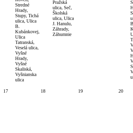
Pražská
S
Stredné
ulica, Seč,
H
Hrady,
Školská
S
Stupy, Tichá
ulica, Ulica
u
ulica, Ulica
J. Hanulu,
B
B.
Záhrady,
K
Kubánkovej,
Záhumnie
U
Ulica
T
Tatranská,
V
Veselá ulica,
V
Vyšné
H
Hrady,
V
Vyšné
S
Skaliská,
V
Vyšnianska
u
ulica
17
18
19
20