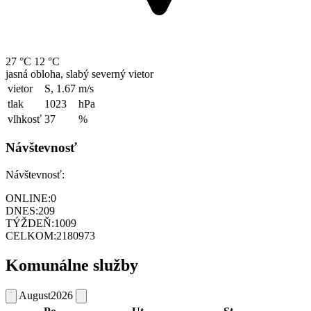
27 °C
12 °C
jasná obloha, slabý severný vietor
vietor
S, 1.67
m/s
tlak
1023
hPa
vlhkosť
37
%
Návštevnosť
Návštevnosť:
ONLINE:
0
DNES:
209
TÝŽDEŇ:
1009
CELKOM:
2180973
Komunálne služby
August
2026