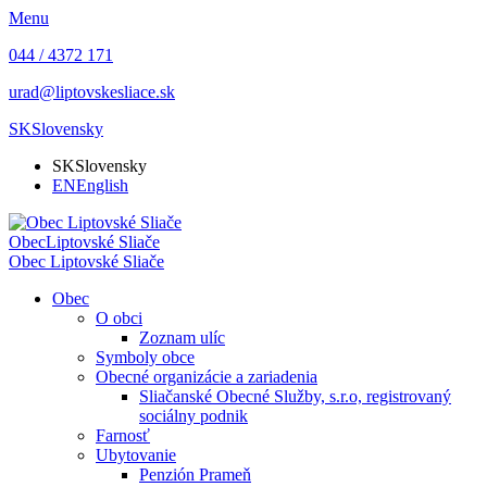
Menu
044 / 4372 171
urad@liptovskesliace.sk
SK
Slovensky
SK
Slovensky
EN
English
Obec
Liptovské Sliače
Obec
Liptovské Sliače
Obec
O obci
Zoznam ulíc
Symboly obce
Obecné organizácie a zariadenia
Sliačanské Obecné Služby, s.r.o, registrovaný
sociálny podnik
Farnosť
Ubytovanie
Penzión Prameň