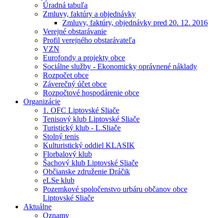
Úradná tabuľa
Zmluvy, faktúry a objednávky
Zmluvy, faktúry, objednávky pred 20. 12. 2016
Verejné obstarávanie
Profil verejného obstarávateľa
VZN
Eurofondy a projekty obce
Sociálne služby - Ekonomicky oprávnené náklady
Rozpočet obce
Záverečný účet obce
Rozpočtové hospodárenie obce
Organizácie
1. OFC Liptovské Sliače
Tenisový klub Liptovské Sliače
Turistický klub - L.Sliače
Stolný tenis
Kulturistický oddiel KLASIK
Florbalový klub
Šachový klub Liptovské Sliače
Občianske združenie Dráčik
eLSe klub
Pozemkové spoločenstvo urbáru občanov obce
Liptovské Sliače
Aktuálne
Oznamy