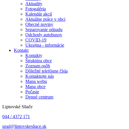
Aktuality
Fotogaléria
Kalendár akcií
Aktuálne práce v obci
Obecné noviny
Separovanie odpadu
Odchody autobusov
COVID-19
Ukrajina - informácie
Kontakt
Kontakty
Štruktúra obce
Zoznam osôb
Dôležité telefónne čísla
Kontaktujte nás
Mapa webu
Mapa obce
Počasie
Denné centrum
Liptovské Sliače
044 / 4372 171
urad@liptovskesliace.sk