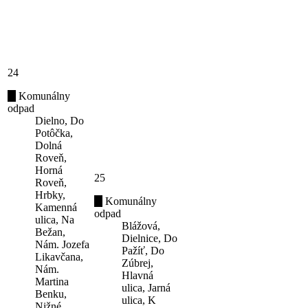
24
Komunálny
odpad
Dielno, Do
Potôčka,
Dolná
Roveň,
Horná
25
Roveň,
Hrbky,
Komunálny
Kamenná
odpad
ulica, Na
Blážová,
Bežan,
Dielnice, Do
Nám. Jozefa
Pažíť, Do
Likavčana,
Zúbrej,
Nám.
Hlavná
Martina
ulica, Jarná
Benku,
ulica, K
Nižné