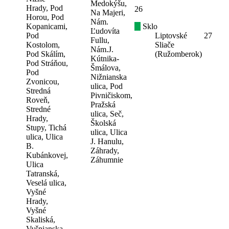
Medokýšu,
Hrady, Pod
26
Na Majeri,
Horou, Pod
Nám.
Kopanicami,
Sklo
Ľudovíta
Pod
Liptovské
27
Fullu,
Kostolom,
Sliače
Nám.J.
Pod Skálím,
(Ružomberok)
Kútnika-
Pod Stráňou,
Šmálova,
Pod
Nižnianska
Zvonicou,
ulica, Pod
Stredná
Pivničiskom,
Roveň,
Pražská
Stredné
ulica, Seč,
Hrady,
Školská
Stupy, Tichá
ulica, Ulica
ulica, Ulica
J. Hanulu,
B.
Záhrady,
Kubánkovej,
Záhumnie
Ulica
Tatranská,
Veselá ulica,
Vyšné
Hrady,
Vyšné
Skaliská,
Vyšnianska