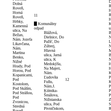
D
Dolná
R
Roveň,
H
Horná
R
11
Roveň,
H
Hrbky,
Komunálny
K
Kamenná
odpad
u
ulica, Na
Blážová,
B
Bežan,
Dielnice, Do
N
Nám. Jozefa
Pažíť, Do
L
Likavčana,
Zúbrej,
N
Nám.
Hlavná
M
Martina
ulica, Jarná
B
Benku,
ulica, K
N
Nižné
Medokýšu,
H
Hrady, Pod
Na Majeri,
H
Horou, Pod
Nám.
K
Kopanicami,
Ľudovíta
P
Pod
12
Fullu,
K
Kostolom,
Nám.J.
P
Pod Skálím,
Kútnika-
P
Pod Stráňou,
Šmálova,
P
Pod
Nižnianska
Z
Zvonicou,
ulica, Pod
S
Stredná
Pivničiskom,
R
Roveň,