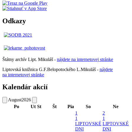
Odkazy
Štátny archív Lipt. Mikuláš -
nájdete
na
internetovej
stránke
Liptovská knižnica G.F.Belopotockého L.Mikuláš -
nájdete
na internetovej stránke
Kalendár akcií
August
2026
Po
Ut
St
Št
Pia
So
Ne
1
2
1
1
LIPTOVSKÉ
LIPTOVSKÉ
DNI
DNI