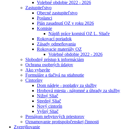
Volebné obdobie 2022 - 2026
Zastupiteľstvo
Obecné zastupiteľstvo
Poslanci
Plán zasadnutí OZ v roku 2026
Komisie
Náplň práce komisií OZ L. Sliače
Rokovací poriadok
Zásady odmeňovania
Rokovacie materiály OZ
Volebné obdobie 2022 - 2026
Slobodný prístup k informáciám
Ochrana osobných údajov
Ako vybavíte
Formuláre a tlačivá na stiahnutie
Cintoríny
Dom nádeje - poplatky za služby
Hrobová miesta - nájomné a úhrady za služby
Nižný Sliač
Stredný Sliač
Nový cintorín
Vyšný Sliač
Prenájom nebytových priestorov
Oznamovanie protispoločenskej činnosti
Zverejňovanie