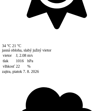
34 °C
21 °C
jasná obloha, slabý južný vietor
vietor
J, 2.08
m/s
tlak
1016
hPa
vlhkosť
22
%
zajtra, piatok 7. 8. 2026