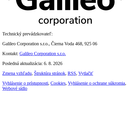
Technický prevádzkovateľ:
Galileo Corporation s.r.o., Čierna Voda 468, 925 06
Kontakt:
Galileo Corporation s.r.o.
Posledná aktualizácia: 6. 8. 2026
Zmena vzhľadu
,
Štruktúra stránok
,
RSS
,
Vytlačiť
Vyhlásenie o prístupnosti
,
Cookies
,
Vyhlásenie o ochrane súkromia
,
Webové sídlo