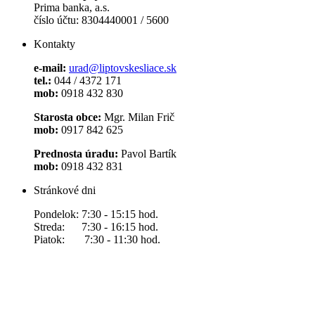
Prima banka, a.s.
číslo účtu: 8304440001 / 5600
Kontakty
e-mail:
urad@liptovskesliace.sk
tel.:
044 / 4372 171
mob:
0918 432 830
Starosta obce:
Mgr. Milan Frič
mob:
0917 842 625
Prednosta úradu:
Pavol Bartík
mob:
0918 432 831
Stránkové dni
Pondelok: 7:30 - 15:15 hod.
Streda: 7:30 - 16:15 hod.
Piatok: 7:30 - 11:30 hod.