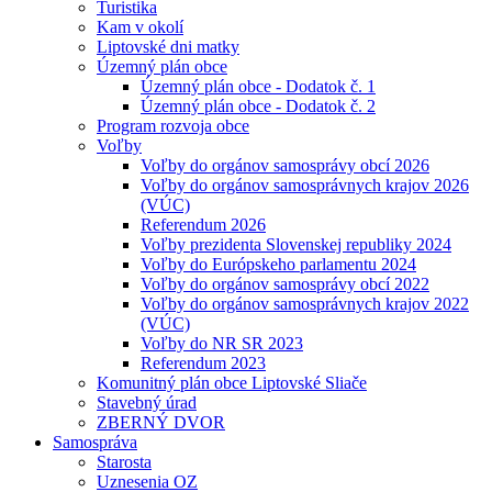
Turistika
Kam v okolí
Liptovské dni matky
Územný plán obce
Územný plán obce - Dodatok č. 1
Územný plán obce - Dodatok č. 2
Program rozvoja obce
Voľby
Voľby do orgánov samosprávy obcí 2026
Voľby do orgánov samosprávnych krajov 2026
(VÚC)
Referendum 2026
Voľby prezidenta Slovenskej republiky 2024
Voľby do Európskeho parlamentu 2024
Voľby do orgánov samosprávy obcí 2022
Voľby do orgánov samosprávnych krajov 2022
(VÚC)
Voľby do NR SR 2023
Referendum 2023
Komunitný plán obce Liptovské Sliače
Stavebný úrad
ZBERNÝ DVOR
Samospráva
Starosta
Uznesenia OZ