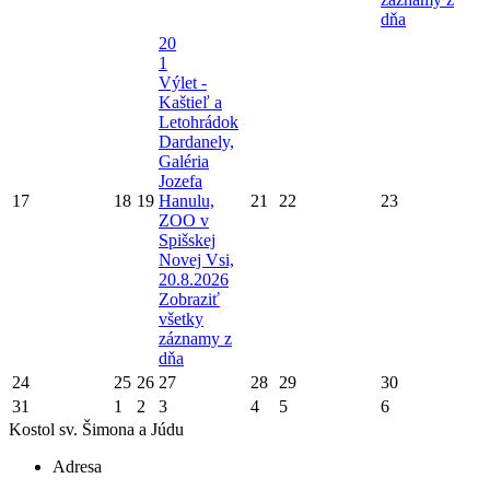
dňa
20
1
Výlet -
Kaštieľ a
Letohrádok
Dardanely,
Galéria
Jozefa
17
18
19
Hanulu,
21
22
23
ZOO v
Spišskej
Novej Vsi,
20.8.2026
Zobraziť
všetky
záznamy z
dňa
24
25
26
27
28
29
30
31
1
2
3
4
5
6
Kostol sv. Šimona a Júdu
Adresa