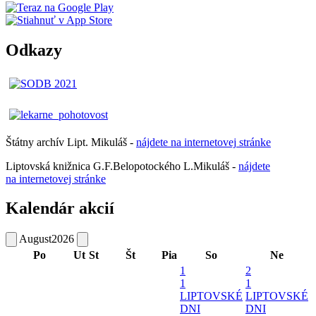
Odkazy
Štátny archív Lipt. Mikuláš -
nájdete
na
internetovej
stránke
Liptovská knižnica G.F.Belopotockého L.Mikuláš -
nájdete
na internetovej stránke
Kalendár akcií
August
2026
Po
Ut
St
Št
Pia
So
Ne
1
2
1
1
LIPTOVSKÉ
LIPTOVSKÉ
DNI
DNI