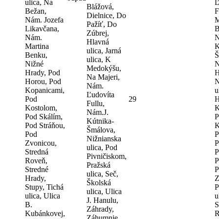
ulica, Na
Ľ
Blážová,
Bežan,
F
Dielnice, Do
Nám. Jozefa
M
Pažíť, Do
Likavčana,
B
Zúbrej,
Nám.
N
Hlavná
Martina
K
ulica, Jarná
Benku,
Š
ulica, K
Nižné
N
Medokýšu,
Hrady, Pod
H
Na Majeri,
Horou, Pod
N
Nám.
Kopanicami,
u
Ľudovíta
Pod
29
H
Fullu,
Kostolom,
K
Nám.J.
Pod Skálím,
P
Kútnika-
Pod Stráňou,
K
Šmálova,
Pod
P
Nižnianska
Zvonicou,
P
ulica, Pod
Stredná
P
Pivničiskom,
Roveň,
P
Pražská
Stredné
P
ulica, Seč,
Hrady,
Z
Školská
Stupy, Tichá
P
ulica, Ulica
ulica, Ulica
u
J. Hanulu,
B.
S
Záhrady,
Kubánkovej,
R
Záhumnie