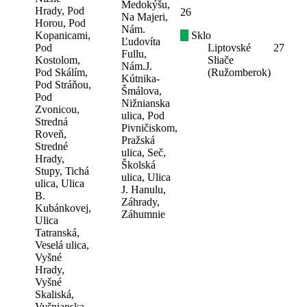
Medokýšu,
Hrady, Pod
26
Na Majeri,
Horou, Pod
Nám.
Kopanicami,
Sklo
Ľudovíta
Pod
Liptovské
27
Fullu,
Kostolom,
Sliače
Nám.J.
Pod Skálím,
(Ružomberok)
Kútnika-
Pod Stráňou,
Šmálova,
Pod
Nižnianska
Zvonicou,
ulica, Pod
Stredná
Pivničiskom,
Roveň,
Pražská
Stredné
ulica, Seč,
Hrady,
Školská
Stupy, Tichá
ulica, Ulica
ulica, Ulica
J. Hanulu,
B.
Záhrady,
Kubánkovej,
Záhumnie
Ulica
Tatranská,
Veselá ulica,
Vyšné
Hrady,
Vyšné
Skaliská,
Vyšnianska