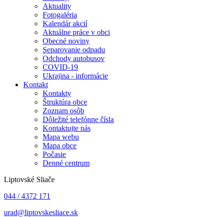
Aktuality
Fotogaléria
Kalendár akcií
Aktuálne práce v obci
Obecné noviny
Separovanie odpadu
Odchody autobusov
COVID-19
Ukrajina - informácie
Kontakt
Kontakty
Štruktúra obce
Zoznam osôb
Dôležité telefónne čísla
Kontaktujte nás
Mapa webu
Mapa obce
Počasie
Denné centrum
Liptovské Sliače
044 / 4372 171
urad@liptovskesliace.sk