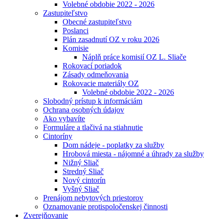
Volebné obdobie 2022 - 2026
Zastupiteľstvo
Obecné zastupiteľstvo
Poslanci
Plán zasadnutí OZ v roku 2026
Komisie
Náplň práce komisií OZ L. Sliače
Rokovací poriadok
Zásady odmeňovania
Rokovacie materiály OZ
Volebné obdobie 2022 - 2026
Slobodný prístup k informáciám
Ochrana osobných údajov
Ako vybavíte
Formuláre a tlačivá na stiahnutie
Cintoríny
Dom nádeje - poplatky za služby
Hrobová miesta - nájomné a úhrady za služby
Nižný Sliač
Stredný Sliač
Nový cintorín
Vyšný Sliač
Prenájom nebytových priestorov
Oznamovanie protispoločenskej činnosti
Zverejňovanie