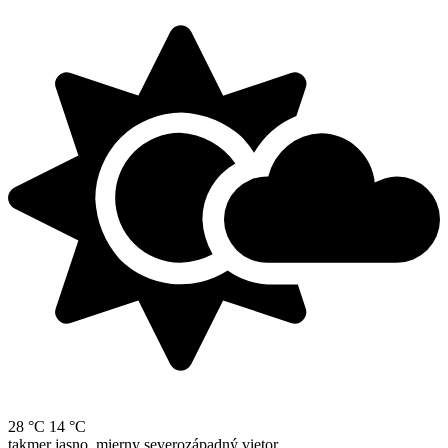
28 °C
14 °C
takmer jasno, mierny severozápadný vietor