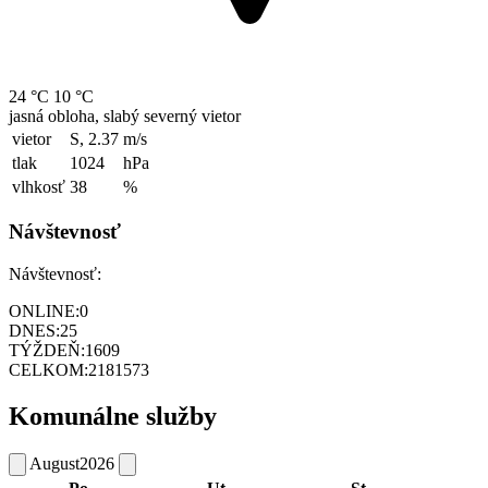
24 °C
10 °C
jasná obloha, slabý severný vietor
vietor
S, 2.37
m/s
tlak
1024
hPa
vlhkosť
38
%
Návštevnosť
Návštevnosť:
ONLINE:
0
DNES:
25
TÝŽDEŇ:
1609
CELKOM:
2181573
Komunálne služby
August
2026