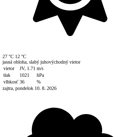
27 °C
12 °C
jasná obloha, slabý juhovýchodný vietor
vietor
JV, 1.71
m/s
tlak
1021
hPa
vlhkosť
36
%
zajtra, pondelok 10. 8. 2026