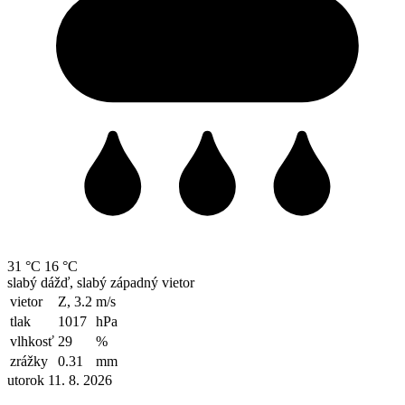
31 °C
16 °C
slabý dážď, slabý západný vietor
vietor
Z, 3.2
m/s
tlak
1017
hPa
vlhkosť
29
%
zrážky
0.31
mm
utorok 11. 8. 2026