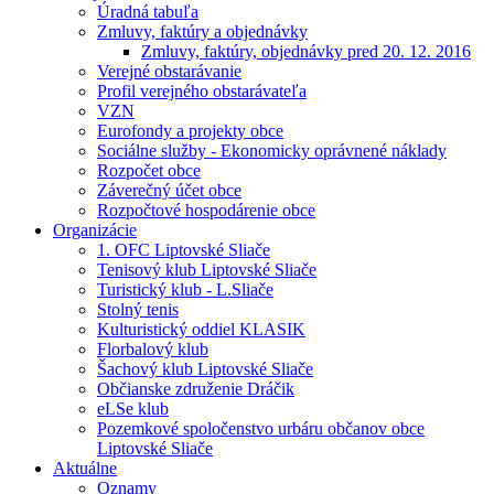
Úradná tabuľa
Zmluvy, faktúry a objednávky
Zmluvy, faktúry, objednávky pred 20. 12. 2016
Verejné obstarávanie
Profil verejného obstarávateľa
VZN
Eurofondy a projekty obce
Sociálne služby - Ekonomicky oprávnené náklady
Rozpočet obce
Záverečný účet obce
Rozpočtové hospodárenie obce
Organizácie
1. OFC Liptovské Sliače
Tenisový klub Liptovské Sliače
Turistický klub - L.Sliače
Stolný tenis
Kulturistický oddiel KLASIK
Florbalový klub
Šachový klub Liptovské Sliače
Občianske združenie Dráčik
eLSe klub
Pozemkové spoločenstvo urbáru občanov obce
Liptovské Sliače
Aktuálne
Oznamy