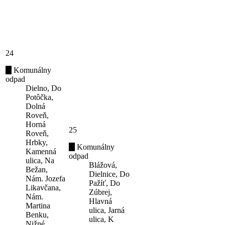
24
Komunálny
odpad
Dielno, Do
Potôčka,
Dolná
Roveň,
Horná
25
Roveň,
Hrbky,
Komunálny
Kamenná
odpad
ulica, Na
Blážová,
Bežan,
Dielnice, Do
Nám. Jozefa
Pažíť, Do
Likavčana,
Zúbrej,
Nám.
Hlavná
Martina
ulica, Jarná
Benku,
ulica, K
Nižné