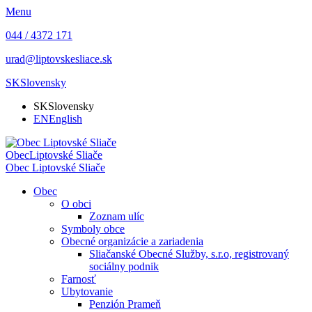
Menu
044 / 4372 171
urad@liptovskesliace.sk
SK
Slovensky
SK
Slovensky
EN
English
Obec
Liptovské Sliače
Obec
Liptovské Sliače
Obec
O obci
Zoznam ulíc
Symboly obce
Obecné organizácie a zariadenia
Sliačanské Obecné Služby, s.r.o, registrovaný
sociálny podnik
Farnosť
Ubytovanie
Penzión Prameň