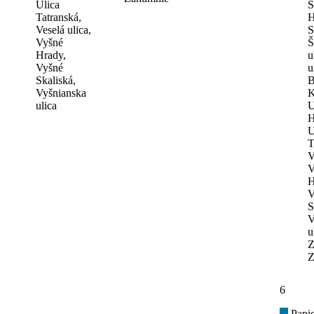
Ulica
S
Tatranská,
H
Veselá ulica,
S
Vyšné
Š
Hrady,
u
Vyšné
u
Skaliská,
B
Vyšnianska
K
ulica
U
H
U
T
V
V
H
V
S
V
u
Z
Z
6
Papie