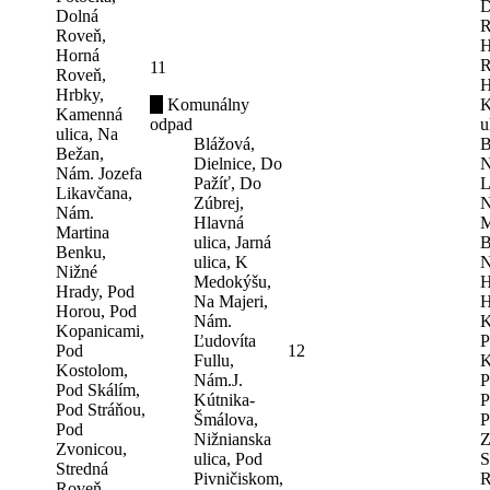
D
Dolná
R
Roveň,
H
Horná
R
11
Roveň,
H
Hrbky,
Komunálny
K
Kamenná
odpad
u
ulica, Na
Blážová,
B
Bežan,
Dielnice, Do
N
Nám. Jozefa
Pažíť, Do
L
Likavčana,
Zúbrej,
N
Nám.
Hlavná
M
Martina
ulica, Jarná
B
Benku,
ulica, K
N
Nižné
Medokýšu,
H
Hrady, Pod
Na Majeri,
H
Horou, Pod
Nám.
K
Kopanicami,
Ľudovíta
P
Pod
12
Fullu,
K
Kostolom,
Nám.J.
P
Pod Skálím,
Kútnika-
P
Pod Stráňou,
Šmálova,
P
Pod
Nižnianska
Z
Zvonicou,
ulica, Pod
S
Stredná
Pivničiskom,
R
Roveň,