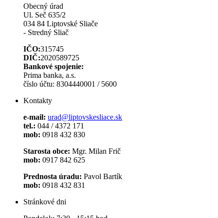
Obecný úrad
Ul. Seč 635/2
034 84 Liptovské Sliače
- Stredný Sliač
IČO:
315745
DIČ:
2020589725
Bankové spojenie:
Prima banka, a.s.
číslo účtu: 8304440001 / 5600
Kontakty
e-mail:
urad@liptovskesliace.sk
tel.:
044 / 4372 171
mob:
0918 432 830
Starosta obce:
Mgr. Milan Frič
mob:
0917 842 625
Prednosta úradu:
Pavol Bartík
mob:
0918 432 831
Stránkové dni