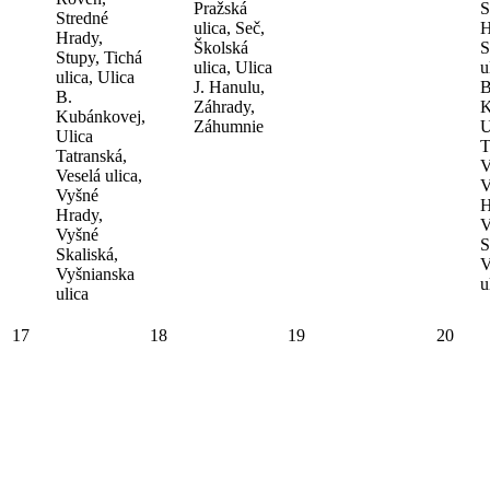
Pražská
S
Stredné
ulica, Seč,
H
Hrady,
Školská
S
Stupy, Tichá
ulica, Ulica
u
ulica, Ulica
J. Hanulu,
B
B.
Záhrady,
K
Kubánkovej,
Záhumnie
U
Ulica
T
Tatranská,
V
Veselá ulica,
V
Vyšné
H
Hrady,
V
Vyšné
S
Skaliská,
V
Vyšnianska
u
ulica
17
18
19
20