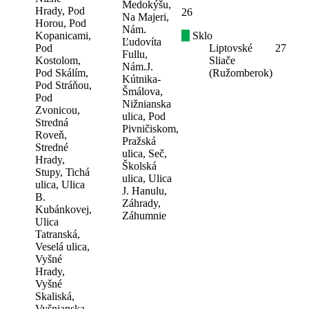
Medokýšu,
Hrady, Pod
26
Na Majeri,
Horou, Pod
Nám.
Kopanicami,
Sklo
Ľudovíta
Pod
Liptovské
27
Fullu,
Kostolom,
Sliače
Nám.J.
Pod Skálím,
(Ružomberok)
Kútnika-
Pod Stráňou,
Šmálova,
Pod
Nižnianska
Zvonicou,
ulica, Pod
Stredná
Pivničiskom,
Roveň,
Pražská
Stredné
ulica, Seč,
Hrady,
Školská
Stupy, Tichá
ulica, Ulica
ulica, Ulica
J. Hanulu,
B.
Záhrady,
Kubánkovej,
Záhumnie
Ulica
Tatranská,
Veselá ulica,
Vyšné
Hrady,
Vyšné
Skaliská,
Vyšnianska