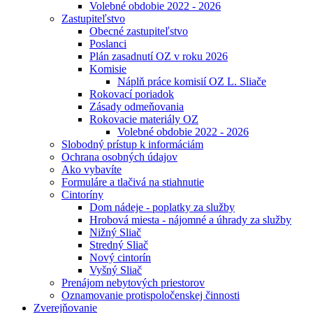
Volebné obdobie 2022 - 2026
Zastupiteľstvo
Obecné zastupiteľstvo
Poslanci
Plán zasadnutí OZ v roku 2026
Komisie
Náplň práce komisií OZ L. Sliače
Rokovací poriadok
Zásady odmeňovania
Rokovacie materiály OZ
Volebné obdobie 2022 - 2026
Slobodný prístup k informáciám
Ochrana osobných údajov
Ako vybavíte
Formuláre a tlačivá na stiahnutie
Cintoríny
Dom nádeje - poplatky za služby
Hrobová miesta - nájomné a úhrady za služby
Nižný Sliač
Stredný Sliač
Nový cintorín
Vyšný Sliač
Prenájom nebytových priestorov
Oznamovanie protispoločenskej činnosti
Zverejňovanie