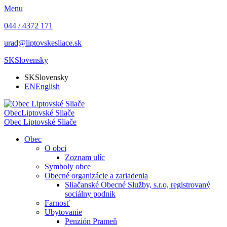
Menu
044 / 4372 171
urad@liptovskesliace.sk
SK
Slovensky
SK
Slovensky
EN
English
Obec
Liptovské Sliače
Obec
Liptovské Sliače
Obec
O obci
Zoznam ulíc
Symboly obce
Obecné organizácie a zariadenia
Sliačanské Obecné Služby, s.r.o, registrovaný
sociálny podnik
Farnosť
Ubytovanie
Penzión Prameň