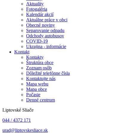
Aktuality
Fotogaléria
Kalendár akcií
Aktuálne práce v obci
Obecné noviny
Separovanie odpadu
Odchody autobusov
COVID-19
Ukrajina - informácie
Kontakt
Kontakty
Štruktúra obce
Zoznam osôb
Dôležité telefónne čísla
Kontaktujte nás
Mapa webu
Mapa obce
Počasie
Denné centrum
Liptovské Sliače
044 / 4372 171
urad@liptovskesliace.sk