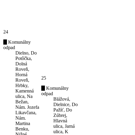
24
Komunálny
odpad
Dielno, Do
Potôčka,
Dolná
Roveň,
Horná
25
Roveň,
Hrbky,
Komunálny
Kamenná
odpad
ulica, Na
Blážová,
Bežan,
Dielnice, Do
Nám. Jozefa
Pažíť, Do
Likavčana,
Zúbrej,
Nám.
Hlavná
Martina
ulica, Jarná
Benku,
ulica, K
Nižné