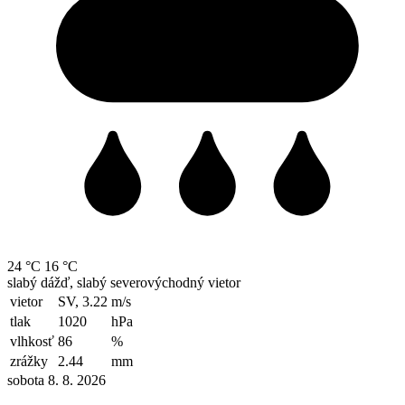
24 °C
16 °C
slabý dážď, slabý severovýchodný vietor
vietor
SV, 3.22
m/s
tlak
1020
hPa
vlhkosť
86
%
zrážky
2.44
mm
sobota 8. 8. 2026