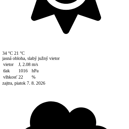
34 °C
21 °C
jasná obloha, slabý južný vietor
vietor
J, 2.08
m/s
tlak
1016
hPa
vlhkosť
22
%
zajtra, piatok 7. 8. 2026