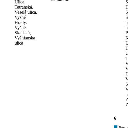
Ulica
S
Tatranská,
H
Veselá ulica,
S
Vyšné
Š
Hrady,
u
Vyšné
u
Skaliská,
B
Vyšnianska
K
ulica
U
H
U
T
V
V
H
V
S
V
u
Z
Z
6
Papie