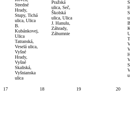
Pražská
S
Stredné
ulica, Seč,
H
Hrady,
Školská
S
Stupy, Tichá
ulica, Ulica
u
ulica, Ulica
J. Hanulu,
B
B.
Záhrady,
K
Kubánkovej,
Záhumnie
U
Ulica
T
Tatranská,
V
Veselá ulica,
V
Vyšné
H
Hrady,
V
Vyšné
S
Skaliská,
V
Vyšnianska
u
ulica
17
18
19
20