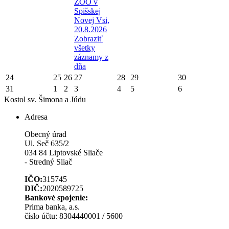
ZOO v
Spišskej
Novej Vsi,
20.8.2026
Zobraziť
všetky
záznamy z
dňa
24
25
26
27
28
29
30
31
1
2
3
4
5
6
Kostol sv. Šimona a Júdu
Adresa
Obecný úrad
Ul. Seč 635/2
034 84 Liptovské Sliače
- Stredný Sliač
IČO:
315745
DIČ:
2020589725
Bankové spojenie:
Prima banka, a.s.
číslo účtu: 8304440001 / 5600