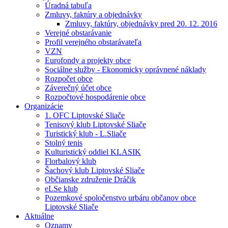
Úradná tabuľa
Zmluvy, faktúry a objednávky
Zmluvy, faktúry, objednávky pred 20. 12. 2016
Verejné obstarávanie
Profil verejného obstarávateľa
VZN
Eurofondy a projekty obce
Sociálne služby - Ekonomicky oprávnené náklady
Rozpočet obce
Záverečný účet obce
Rozpočtové hospodárenie obce
Organizácie
1. OFC Liptovské Sliače
Tenisový klub Liptovské Sliače
Turistický klub - L.Sliače
Stolný tenis
Kulturistický oddiel KLASIK
Florbalový klub
Šachový klub Liptovské Sliače
Občianske združenie Dráčik
eLSe klub
Pozemkové spoločenstvo urbáru občanov obce
Liptovské Sliače
Aktuálne
Oznamy