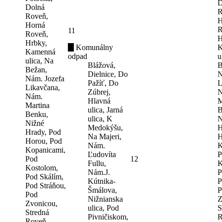
D
Dolná
R
Roveň,
H
Horná
R
11
Roveň,
H
Hrbky,
Komunálny
K
Kamenná
odpad
u
ulica, Na
Blážová,
B
Bežan,
Dielnice, Do
N
Nám. Jozefa
Pažíť, Do
L
Likavčana,
Zúbrej,
N
Nám.
Hlavná
M
Martina
ulica, Jarná
B
Benku,
ulica, K
N
Nižné
Medokýšu,
H
Hrady, Pod
Na Majeri,
H
Horou, Pod
Nám.
K
Kopanicami,
Ľudovíta
P
Pod
12
Fullu,
K
Kostolom,
Nám.J.
P
Pod Skálím,
Kútnika-
P
Pod Stráňou,
Šmálova,
P
Pod
Nižnianska
Z
Zvonicou,
ulica, Pod
S
Stredná
Pivničiskom,
R
Roveň,