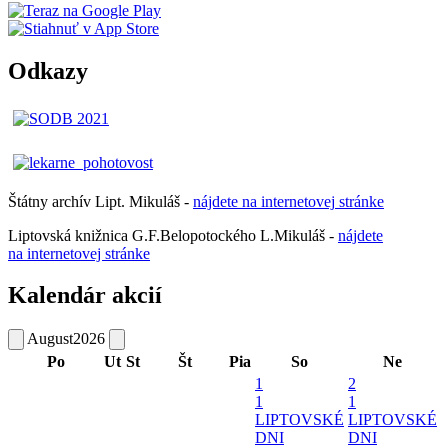
Odkazy
Štátny archív Lipt. Mikuláš -
nájdete
na
internetovej
stránke
Liptovská knižnica G.F.Belopotockého L.Mikuláš -
nájdete
na internetovej stránke
Kalendár akcií
August
2026
Po
Ut
St
Št
Pia
So
Ne
1
2
1
1
LIPTOVSKÉ
LIPTOVSKÉ
DNI
DNI