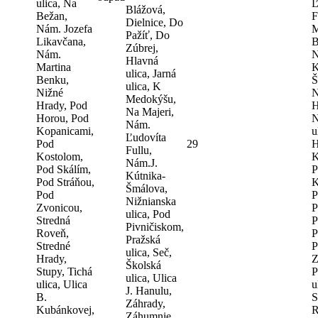
ulica, Na
Ľ
Blážová,
Bežan,
F
Dielnice, Do
Nám. Jozefa
M
Pažíť, Do
Likavčana,
B
Zúbrej,
Nám.
N
Hlavná
Martina
K
ulica, Jarná
Benku,
Š
ulica, K
Nižné
N
Medokýšu,
Hrady, Pod
H
Na Majeri,
Horou, Pod
N
Nám.
Kopanicami,
u
Ľudovíta
Pod
29
H
Fullu,
Kostolom,
K
Nám.J.
Pod Skálím,
P
Kútnika-
Pod Stráňou,
K
Šmálova,
Pod
P
Nižnianska
Zvonicou,
P
ulica, Pod
Stredná
P
Pivničiskom,
Roveň,
P
Pražská
Stredné
P
ulica, Seč,
Hrady,
Z
Školská
Stupy, Tichá
P
ulica, Ulica
ulica, Ulica
u
J. Hanulu,
B.
S
Záhrady,
Kubánkovej,
R
Záhumnie