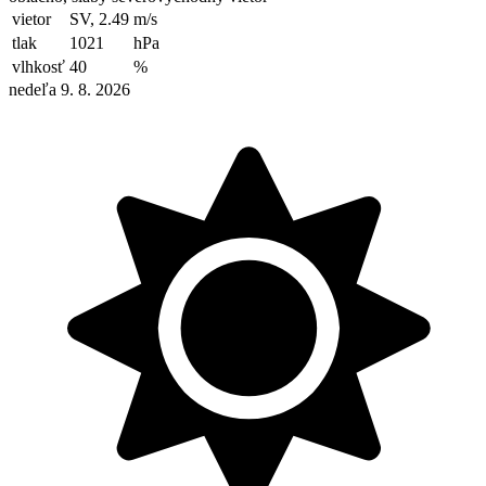
vietor
SV, 2.49
m/s
tlak
1021
hPa
vlhkosť
40
%
nedeľa 9. 8. 2026