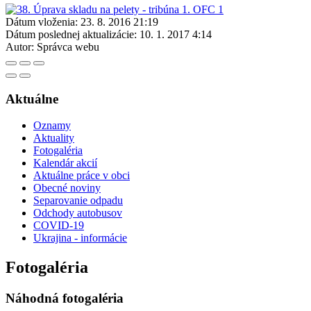
Dátum vloženia:
23. 8. 2016 21:19
Dátum poslednej aktualizácie:
10. 1. 2017 4:14
Autor:
Správca webu
Aktuálne
Oznamy
Aktuality
Fotogaléria
Kalendár akcií
Aktuálne práce v obci
Obecné noviny
Separovanie odpadu
Odchody autobusov
COVID-19
Ukrajina - informácie
Fotogaléria
Náhodná fotogaléria