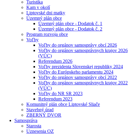
Turistika
Kam v okolí
Liptovské dni matky
Územný plán obce
Územný plán obce - Dodatok č. 1
Územný plán obce - Dodatok č. 2
Program rozvoja obce
Voľby
Voľby do orgánov samosprávy obcí 2026
Voľby do orgánov samosprávnych krajov 2026
(VÚC)
Referendum 2026
Voľby prezidenta Slovenskej republiky 2024
Voľby do Európskeho parlamentu 2024
Voľby do orgánov samosprávy obcí 2022
Voľby do orgánov samosprávnych krajov 2022
(VÚC)
Voľby do NR SR 2023
Referendum 2023
Komunitný plán obce Liptovské Sliače
Stavebný úrad
ZBERNÝ DVOR
Samospráva
Starosta
Uznesenia OZ