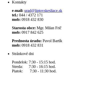
Kontakty
e-mail:
urad@liptovskesliace.sk
tel.:
044 / 4372 171
mob:
0918 432 830
Starosta obce:
Mgr. Milan Frič
mob:
0917 842 625
Prednosta úradu:
Pavol Bartík
mob:
0918 432 831
Stránkové dni
Pondelok: 7:30 - 15:15 hod.
Streda: 7:30 - 16:15 hod.
Piatok: 7:30 - 11:30 hod.