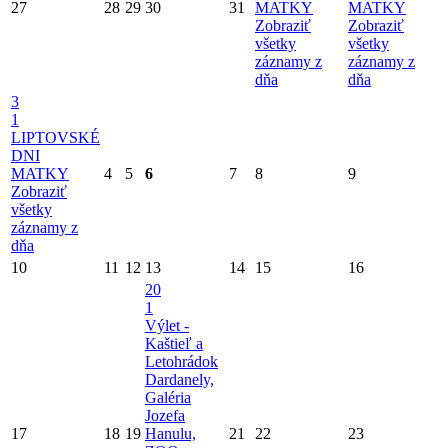
27
28
29
30
31
MATKY
MATKY
Zobraziť
Zobraziť
všetky
všetky
záznamy z
záznamy z
dňa
dňa
3
1
LIPTOVSKÉ
DNI
MATKY
4
5
6
7
8
9
Zobraziť
všetky
záznamy z
dňa
10
11
12
13
14
15
16
20
1
Výlet -
Kaštieľ a
Letohrádok
Dardanely,
Galéria
Jozefa
17
18
19
Hanulu,
21
22
23