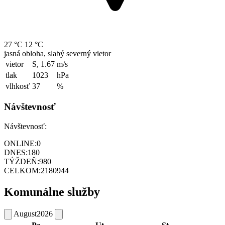
27 °C
12 °C
jasná obloha, slabý severný vietor
vietor
S, 1.67
m/s
tlak
1023
hPa
vlhkosť
37
%
Návštevnosť
Návštevnosť:
ONLINE:
0
DNES:
180
TÝŽDEŇ:
980
CELKOM:
2180944
Komunálne služby
August
2026