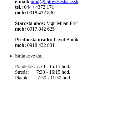
e-mail:
urad@liptovskesliace.sk
tel.:
044 / 4372 171
mob:
0918 432 830
Starosta obce:
Mgr. Milan Frič
mob:
0917 842 625
Prednosta úradu:
Pavol Bartík
mob:
0918 432 831
Stránkové dni
Pondelok: 7:30 - 15:15 hod.
Streda: 7:30 - 16:15 hod.
Piatok: 7:30 - 11:30 hod.