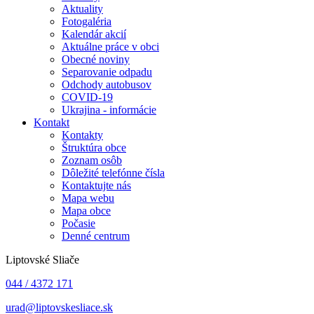
Aktuality
Fotogaléria
Kalendár akcií
Aktuálne práce v obci
Obecné noviny
Separovanie odpadu
Odchody autobusov
COVID-19
Ukrajina - informácie
Kontakt
Kontakty
Štruktúra obce
Zoznam osôb
Dôležité telefónne čísla
Kontaktujte nás
Mapa webu
Mapa obce
Počasie
Denné centrum
Liptovské Sliače
044 / 4372 171
urad@liptovskesliace.sk