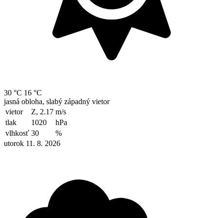
30 °C
16 °C
jasná obloha, slabý západný vietor
vietor
Z, 2.17
m/s
tlak
1020
hPa
vlhkosť
30
%
utorok 11. 8. 2026