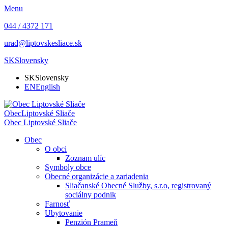
Menu
044 / 4372 171
urad@liptovskesliace.sk
SK
Slovensky
SK
Slovensky
EN
English
Obec
Liptovské Sliače
Obec
Liptovské Sliače
Obec
O obci
Zoznam ulíc
Symboly obce
Obecné organizácie a zariadenia
Sliačanské Obecné Služby, s.r.o, registrovaný
sociálny podnik
Farnosť
Ubytovanie
Penzión Prameň