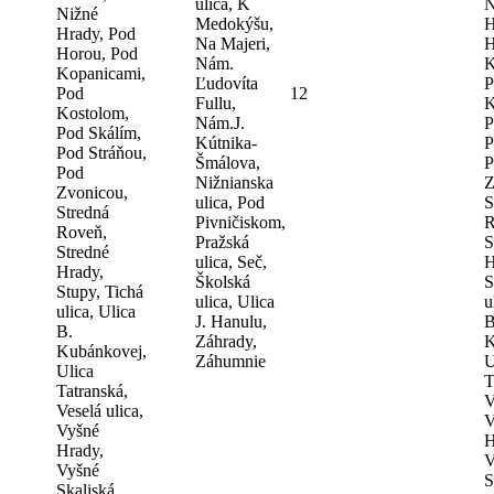
ulica, K
N
Nižné
Medokýšu,
H
Hrady, Pod
Na Majeri,
H
Horou, Pod
Nám.
K
Kopanicami,
Ľudovíta
P
Pod
12
Fullu,
K
Kostolom,
Nám.J.
P
Pod Skálím,
Kútnika-
P
Pod Stráňou,
Šmálova,
P
Pod
Nižnianska
Z
Zvonicou,
ulica, Pod
S
Stredná
Pivničiskom,
R
Roveň,
Pražská
S
Stredné
ulica, Seč,
H
Hrady,
Školská
S
Stupy, Tichá
ulica, Ulica
u
ulica, Ulica
J. Hanulu,
B
B.
Záhrady,
K
Kubánkovej,
Záhumnie
U
Ulica
T
Tatranská,
V
Veselá ulica,
V
Vyšné
H
Hrady,
V
Vyšné
S
Skaliská,