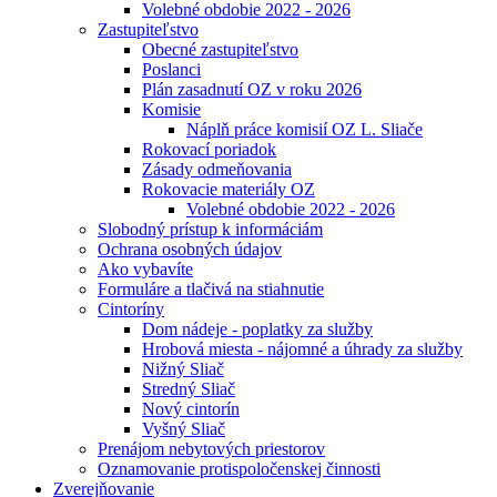
Volebné obdobie 2022 - 2026
Zastupiteľstvo
Obecné zastupiteľstvo
Poslanci
Plán zasadnutí OZ v roku 2026
Komisie
Náplň práce komisií OZ L. Sliače
Rokovací poriadok
Zásady odmeňovania
Rokovacie materiály OZ
Volebné obdobie 2022 - 2026
Slobodný prístup k informáciám
Ochrana osobných údajov
Ako vybavíte
Formuláre a tlačivá na stiahnutie
Cintoríny
Dom nádeje - poplatky za služby
Hrobová miesta - nájomné a úhrady za služby
Nižný Sliač
Stredný Sliač
Nový cintorín
Vyšný Sliač
Prenájom nebytových priestorov
Oznamovanie protispoločenskej činnosti
Zverejňovanie