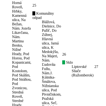
Horná
25
Roveň,
Hrbky,
Komunálny
Kamenná
odpad
ulica, Na
Blážová,
Bežan,
Dielnice, Do
Nám. Jozefa
Pažíť, Do
Likavčana,
Zúbrej,
Nám.
Hlavná
Martina
ulica, Jarná
Benku,
ulica, K
Nižné
Medokýšu,
Hrady, Pod
26
Na Majeri,
Horou, Pod
Nám.
Kopanicami,
Sklo
Ľudovíta
Pod
Liptovské
27
Fullu,
Kostolom,
Sliače
Nám.J.
Pod Skálím,
(Ružomberok)
Kútnika-
Pod Stráňou,
Šmálova,
Pod
Nižnianska
Zvonicou,
ulica, Pod
Stredná
Pivničiskom,
Roveň,
Pražská
Stredné
ulica, Seč,
Hrady,