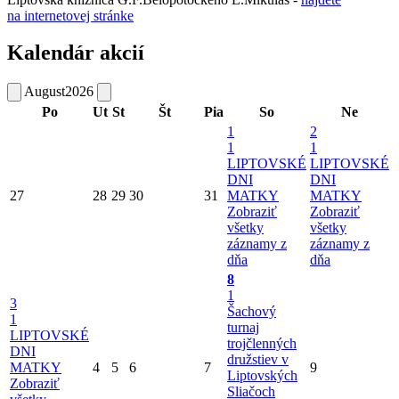
na internetovej stránke
Kalendár akcií
August
2026
Po
Ut
St
Št
Pia
So
Ne
1
2
1
1
LIPTOVSKÉ
LIPTOVSKÉ
DNI
DNI
27
28
29
30
31
MATKY
MATKY
Zobraziť
Zobraziť
všetky
všetky
záznamy z
záznamy z
dňa
dňa
8
1
3
Šachový
1
turnaj
LIPTOVSKÉ
trojčlenných
DNI
družstiev v
MATKY
4
5
6
7
9
Liptovských
Zobraziť
Sliačoch