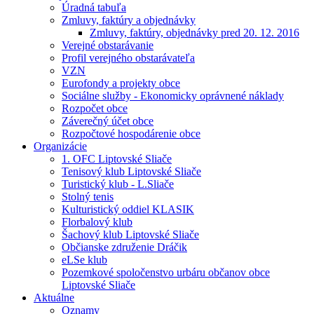
Úradná tabuľa
Zmluvy, faktúry a objednávky
Zmluvy, faktúry, objednávky pred 20. 12. 2016
Verejné obstarávanie
Profil verejného obstarávateľa
VZN
Eurofondy a projekty obce
Sociálne služby - Ekonomicky oprávnené náklady
Rozpočet obce
Záverečný účet obce
Rozpočtové hospodárenie obce
Organizácie
1. OFC Liptovské Sliače
Tenisový klub Liptovské Sliače
Turistický klub - L.Sliače
Stolný tenis
Kulturistický oddiel KLASIK
Florbalový klub
Šachový klub Liptovské Sliače
Občianske združenie Dráčik
eLSe klub
Pozemkové spoločenstvo urbáru občanov obce
Liptovské Sliače
Aktuálne
Oznamy