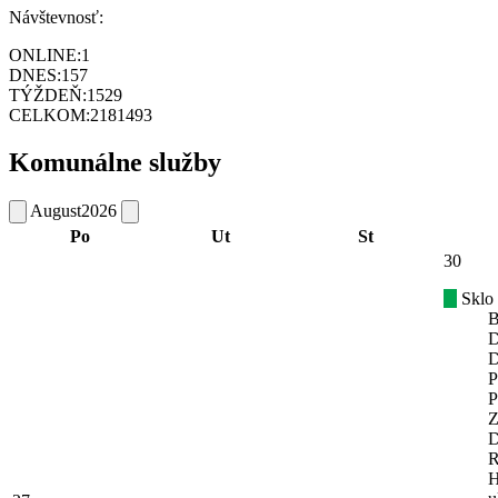
Návštevnosť:
ONLINE:
1
DNES:
157
TÝŽDEŇ:
1529
CELKOM:
2181493
Komunálne služby
August
2026
Po
Ut
St
30
Sklo
B
D
D
P
P
Z
D
R
H