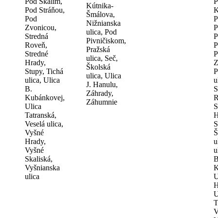
Pod Skálím,
P
Kútnika-
Pod Stráňou,
K
Šmálova,
Pod
P
Nižnianska
Zvonicou,
P
ulica, Pod
Stredná
P
Pivničiskom,
Roveň,
P
Pražská
Stredné
P
ulica, Seč,
Hrady,
Z
Školská
Stupy, Tichá
P
ulica, Ulica
ulica, Ulica
u
J. Hanulu,
B.
S
Záhrady,
Kubánkovej,
R
Záhumnie
Ulica
S
Tatranská,
H
Veselá ulica,
S
Vyšné
Š
Hrady,
u
Vyšné
u
Skaliská,
B
Vyšnianska
K
ulica
U
H
U
T
V