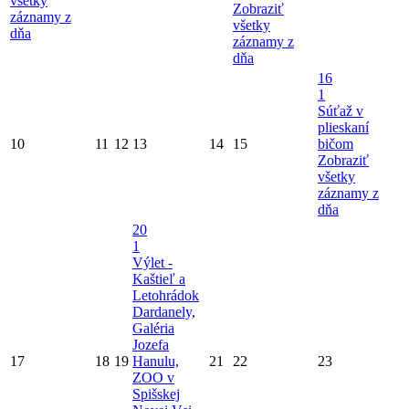
všetky
Zobraziť
záznamy z
všetky
dňa
záznamy z
dňa
16
1
Súťaž v
plieskaní
10
11
12
13
14
15
bičom
Zobraziť
všetky
záznamy z
dňa
20
1
Výlet -
Kaštieľ a
Letohrádok
Dardanely,
Galéria
Jozefa
17
18
19
Hanulu,
21
22
23
ZOO v
Spišskej