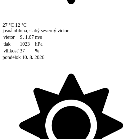
27 °C
12 °C
jasná obloha, slabý severný vietor
vietor
S, 1.67
m/s
tlak
1023
hPa
vlhkosť
37
%
pondelok 10. 8. 2026