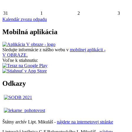
31
1
2
3
Kalendár zvozu odpadu
Mobilná aplikácia
Sledujte informácie z nášho webu v
mobilnej aplikácii -
V OBRAZE.
Voľne k stiahnutiu:
Odkazy
Štátny archív Lipt. Mikuláš -
nájdete
na
internetovej
stránke
Liptovská knižnica G.F.Belopotockého L.Mikuláš -
nájdete