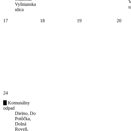
V
Vyšnianska
u
ulica
17
18
19
20
24
Komunálny
odpad
Dielno, Do
Potôčka,
Dolná
Roveň,