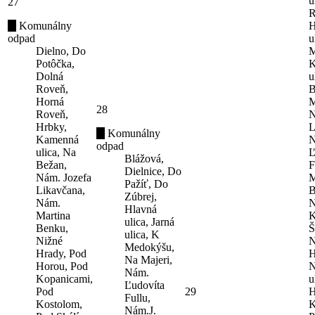
u
27
R
Komunálny
H
odpad
u
Dielno, Do
M
Potôčka,
K
Dolná
u
Roveň,
B
Horná
M
28
Roveň,
N
Hrbky,
L
Komunálny
Kamenná
N
odpad
ulica, Na
Ľ
Blážová,
Bežan,
F
Dielnice, Do
Nám. Jozefa
M
Pažíť, Do
Likavčana,
B
Zúbrej,
Nám.
N
Hlavná
Martina
K
ulica, Jarná
Benku,
Š
ulica, K
Nižné
N
Medokýšu,
Hrady, Pod
H
Na Majeri,
Horou, Pod
N
Nám.
Kopanicami,
u
Ľudovíta
Pod
29
H
Fullu,
Kostolom,
K
Nám.J.