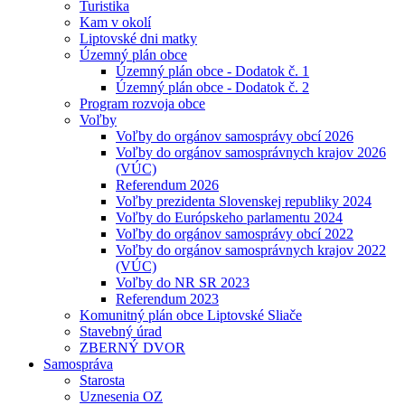
Turistika
Kam v okolí
Liptovské dni matky
Územný plán obce
Územný plán obce - Dodatok č. 1
Územný plán obce - Dodatok č. 2
Program rozvoja obce
Voľby
Voľby do orgánov samosprávy obcí 2026
Voľby do orgánov samosprávnych krajov 2026
(VÚC)
Referendum 2026
Voľby prezidenta Slovenskej republiky 2024
Voľby do Európskeho parlamentu 2024
Voľby do orgánov samosprávy obcí 2022
Voľby do orgánov samosprávnych krajov 2022
(VÚC)
Voľby do NR SR 2023
Referendum 2023
Komunitný plán obce Liptovské Sliače
Stavebný úrad
ZBERNÝ DVOR
Samospráva
Starosta
Uznesenia OZ