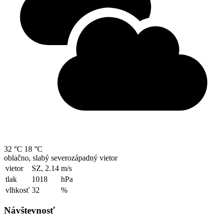
32 °C
18 °C
oblačno, slabý severozápadný vietor
vietor
SZ, 2.14
m/s
tlak
1018
hPa
vlhkosť
32
%
Návštevnosť