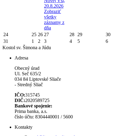
Novej Vsi,
20.8.2026
Zobraziť
všetky
záznamy z
dňa
24
25
26
27
28
29
30
31
1
2
3
4
5
6
Kostol sv. Šimona a Júdu
Adresa
Obecný úrad
Ul. Seč 635/2
034 84 Liptovské Sliače
- Stredný Sliač
IČO:
315745
DIČ:
2020589725
Bankové spojenie:
Prima banka, a.s.
číslo účtu: 8304440001 / 5600
Kontakty