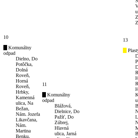
S
V
u
Z
Z
10
13
Komunálny
Plast
odpad
D
Dielno, Do
P
Potôčka,
D
Dolná
R
Roveň,
H
Horná
R
11
Roveň,
H
Hrbky,
Komunálny
K
Kamenná
odpad
u
ulica, Na
Blážová,
B
Bežan,
Dielnice, Do
N
Nám. Jozefa
Pažíť, Do
L
Likavčana,
Zúbrej,
N
Nám.
Hlavná
M
Martina
ulica, Jarná
B
Benku,