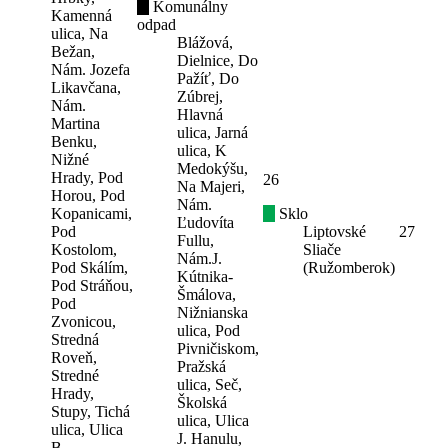
Komunálny
Kamenná
odpad
ulica, Na
Blážová,
Bežan,
Dielnice, Do
Nám. Jozefa
Pažíť, Do
Likavčana,
Zúbrej,
Nám.
Hlavná
Martina
ulica, Jarná
Benku,
ulica, K
Nižné
Medokýšu,
Hrady, Pod
26
Na Majeri,
Horou, Pod
Nám.
Kopanicami,
Sklo
Ľudovíta
Pod
Liptovské
27
Fullu,
Kostolom,
Sliače
Nám.J.
Pod Skálím,
(Ružomberok)
Kútnika-
Pod Stráňou,
Šmálova,
Pod
Nižnianska
Zvonicou,
ulica, Pod
Stredná
Pivničiskom,
Roveň,
Pražská
Stredné
ulica, Seč,
Hrady,
Školská
Stupy, Tichá
ulica, Ulica
ulica, Ulica
J. Hanulu,
B.