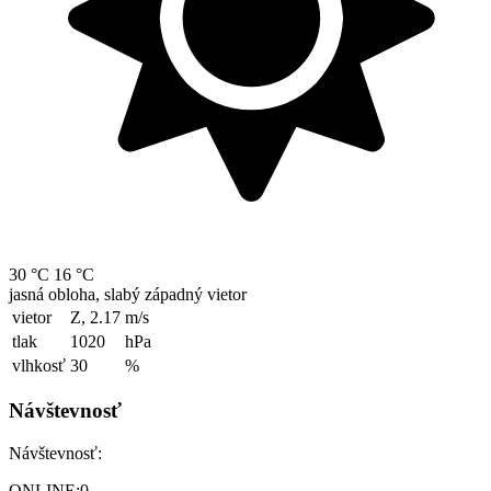
30 °C
16 °C
jasná obloha, slabý západný vietor
vietor
Z, 2.17
m/s
tlak
1020
hPa
vlhkosť
30
%
Návštevnosť
Návštevnosť:
ONLINE:
0