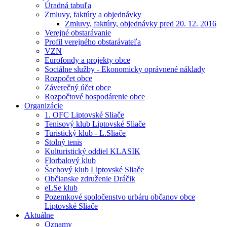
Úradná tabuľa
Zmluvy, faktúry a objednávky
Zmluvy, faktúry, objednávky pred 20. 12. 2016
Verejné obstarávanie
Profil verejného obstarávateľa
VZN
Eurofondy a projekty obce
Sociálne služby - Ekonomicky oprávnené náklady
Rozpočet obce
Záverečný účet obce
Rozpočtové hospodárenie obce
Organizácie
1. OFC Liptovské Sliače
Tenisový klub Liptovské Sliače
Turistický klub - L.Sliače
Stolný tenis
Kulturistický oddiel KLASIK
Florbalový klub
Šachový klub Liptovské Sliače
Občianske združenie Dráčik
eLSe klub
Pozemkové spoločenstvo urbáru občanov obce
Liptovské Sliače
Aktuálne
Oznamy