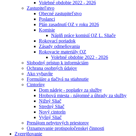
Volebné obdobie 2022 - 2026
Zastupiteľstvo
Obecné zastupiteľstvo
Poslanci
Plán zasadnutí OZ v roku 2026
Komisie
Náplň práce komisií OZ L. Sliače
Rokovací poriadok
Zásady odmeňovania
Rokovacie materiály OZ
Volebné obdobie 2022 - 2026
Slobodný prístup k informáciám
Ochrana osobných údajov
Ako vybavíte
Formuláre a tlačivá na stiahnutie
Cintoríny
Dom nádeje - poplatky za služby
Hrobová miesta - nájomné a úhrady za služby
Nižný Sliač
Stredný Sliač
Nový cintorín
Vyšný Sliač
Prenájom nebytových priestorov
Oznamovanie protispoločenskej činnosti
Zverejňovanie