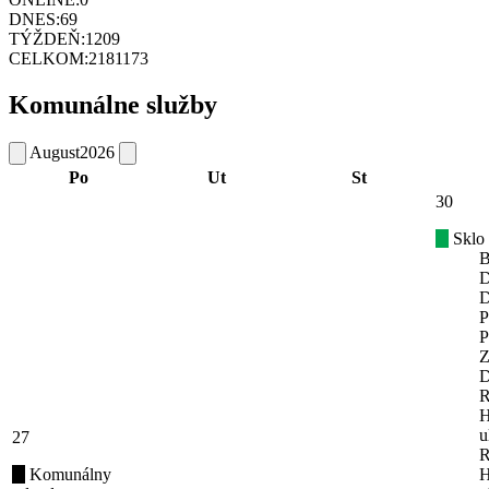
DNES:
69
TÝŽDEŇ:
1209
CELKOM:
2181173
Komunálne služby
August
2026
Po
Ut
St
30
Sklo
B
D
D
P
P
Z
D
R
H
u
27
R
Komunálny
H