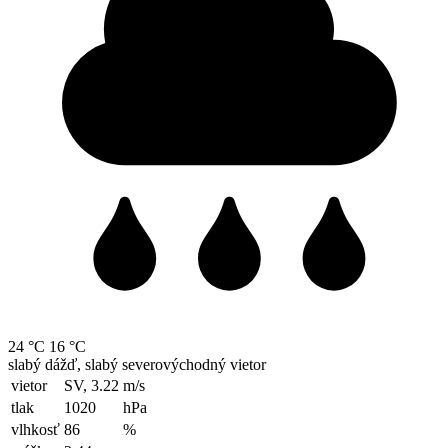
24 °C
16 °C
slabý dážď, slabý severovýchodný vietor
vietor
SV, 3.22
m/s
tlak
1020
hPa
vlhkosť
86
%