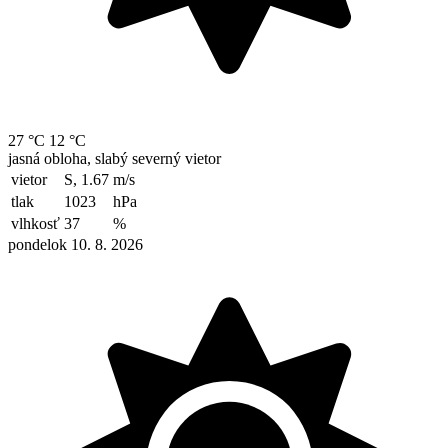
27 °C
12 °C
jasná obloha, slabý severný vietor
vietor
S, 1.67
m/s
tlak
1023
hPa
vlhkosť
37
%
pondelok 10. 8. 2026