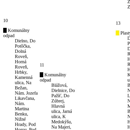
Z
Z
10
13
Komunálny
Plast
odpad
D
Dielno, Do
P
Potôčka,
D
Dolná
R
Roveň,
H
Horná
R
11
Roveň,
H
Hrbky,
Komunálny
K
Kamenná
odpad
u
ulica, Na
Blážová,
B
Bežan,
Dielnice, Do
N
Nám. Jozefa
Pažíť, Do
L
Likavčana,
Zúbrej,
N
Nám.
Hlavná
M
Martina
ulica, Jarná
B
Benku,
ulica, K
N
Nižné
Medokýšu,
H
Hrady, Pod
Na Majeri,
H
Horou, Pod