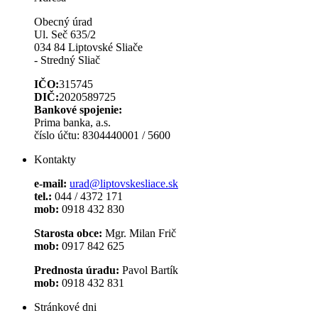
Obecný úrad
Ul. Seč 635/2
034 84 Liptovské Sliače
- Stredný Sliač
IČO:
315745
DIČ:
2020589725
Bankové spojenie:
Prima banka, a.s.
číslo účtu: 8304440001 / 5600
Kontakty
e-mail:
urad@liptovskesliace.sk
tel.:
044 / 4372 171
mob:
0918 432 830
Starosta obce:
Mgr. Milan Frič
mob:
0917 842 625
Prednosta úradu:
Pavol Bartík
mob:
0918 432 831
Stránkové dni