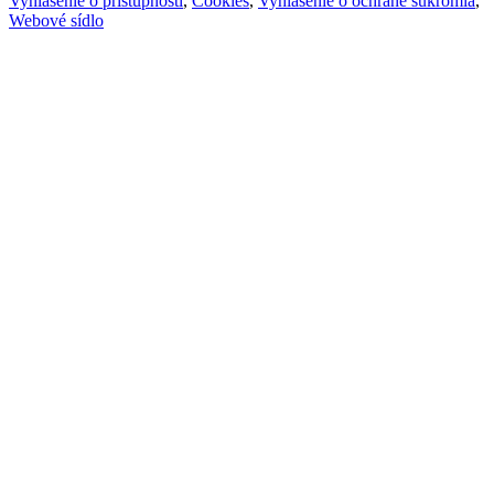
Vyhlásenie o prístupnosti
,
Cookies
,
Vyhlásenie o ochrane súkromia
,
Webové sídlo