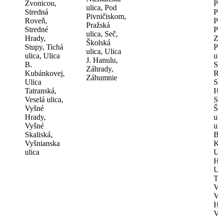
Zvonicou,
P
ulica, Pod
Stredná
P
Pivničiskom,
Roveň,
P
Pražská
Stredné
P
ulica, Seč,
Hrady,
Z
Školská
Stupy, Tichá
P
ulica, Ulica
ulica, Ulica
u
J. Hanulu,
B.
S
Záhrady,
Kubánkovej,
R
Záhumnie
Ulica
S
Tatranská,
H
Veselá ulica,
S
Vyšné
Š
Hrady,
u
Vyšné
u
Skaliská,
B
Vyšnianska
K
ulica
U
H
U
T
V
V
H
V