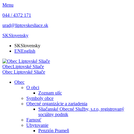
Menu
044 / 4372 171
urad@liptovskesliace.sk
SK
Slovensky
SK
Slovensky
EN
English
Obec
Liptovské Sliače
Obec
Liptovské Sliače
Obec
O obci
Zoznam ulíc
Symboly obce
Obecné organizácie a zariadenia
Sliačanské Obecné Služby, s.r.o, registrovaný
sociálny podnik
Farnosť
Ubytovanie
Penzión Prameň