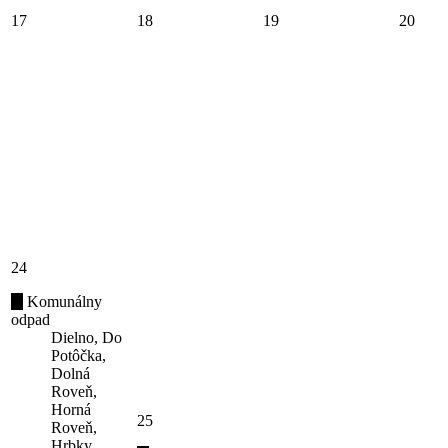
17
18
19
20
24
Komunálny
odpad
Dielno, Do
Potôčka,
Dolná
Roveň,
Horná
25
Roveň,
Hrbky,