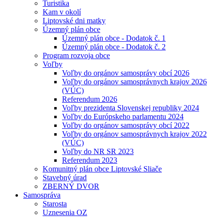
Turistika
Kam v okolí
Liptovské dni matky
Územný plán obce
Územný plán obce - Dodatok č. 1
Územný plán obce - Dodatok č. 2
Program rozvoja obce
Voľby
Voľby do orgánov samosprávy obcí 2026
Voľby do orgánov samosprávnych krajov 2026
(VÚC)
Referendum 2026
Voľby prezidenta Slovenskej republiky 2024
Voľby do Európskeho parlamentu 2024
Voľby do orgánov samosprávy obcí 2022
Voľby do orgánov samosprávnych krajov 2022
(VÚC)
Voľby do NR SR 2023
Referendum 2023
Komunitný plán obce Liptovské Sliače
Stavebný úrad
ZBERNÝ DVOR
Samospráva
Starosta
Uznesenia OZ