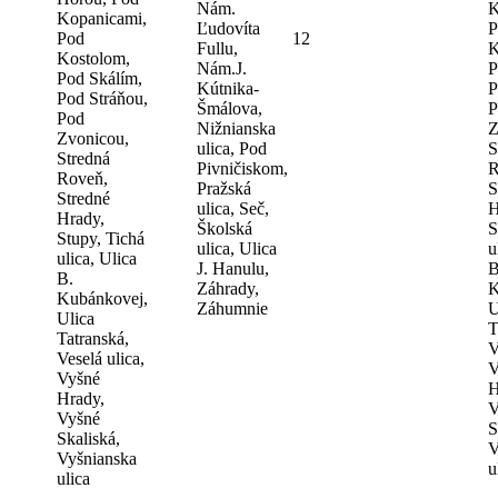
Nám.
K
Kopanicami,
Ľudovíta
P
Pod
12
Fullu,
K
Kostolom,
Nám.J.
P
Pod Skálím,
Kútnika-
P
Pod Stráňou,
Šmálova,
P
Pod
Nižnianska
Z
Zvonicou,
ulica, Pod
S
Stredná
Pivničiskom,
R
Roveň,
Pražská
S
Stredné
ulica, Seč,
H
Hrady,
Školská
S
Stupy, Tichá
ulica, Ulica
u
ulica, Ulica
J. Hanulu,
B
B.
Záhrady,
K
Kubánkovej,
Záhumnie
U
Ulica
T
Tatranská,
V
Veselá ulica,
V
Vyšné
H
Hrady,
V
Vyšné
S
Skaliská,
V
Vyšnianska
u
ulica