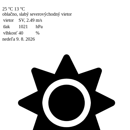
25 °C
13 °C
oblačno, slabý severovýchodný vietor
vietor
SV, 2.49
m/s
tlak
1021
hPa
vlhkosť
40
%
nedeľa 9. 8. 2026