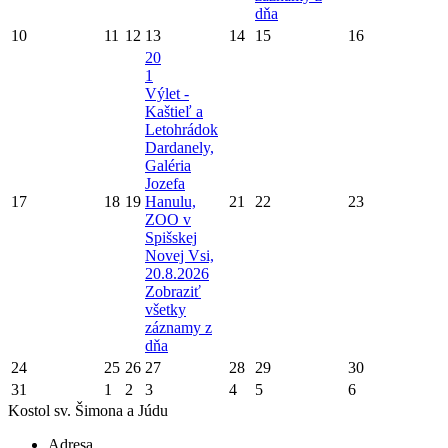
dňa
10
11
12
13
14
15
16
20
1
Výlet -
Kaštieľ a
Letohrádok
Dardanely,
Galéria
Jozefa
17
18
19
Hanulu,
21
22
23
ZOO v
Spišskej
Novej Vsi,
20.8.2026
Zobraziť
všetky
záznamy z
dňa
24
25
26
27
28
29
30
31
1
2
3
4
5
6
Kostol sv. Šimona a Júdu
Adresa