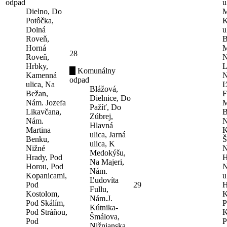
odpad
u
Dielno, Do
M
Potôčka,
K
Dolná
u
Roveň,
B
Horná
M
28
Roveň,
N
Hrbky,
L
Komunálny
Kamenná
N
odpad
ulica, Na
Ľ
Blážová,
Bežan,
F
Dielnice, Do
Nám. Jozefa
M
Pažíť, Do
Likavčana,
B
Zúbrej,
Nám.
N
Hlavná
Martina
K
ulica, Jarná
Benku,
Š
ulica, K
Nižné
N
Medokýšu,
Hrady, Pod
H
Na Majeri,
Horou, Pod
N
Nám.
Kopanicami,
u
Ľudovíta
Pod
29
H
Fullu,
Kostolom,
K
Nám.J.
Pod Skálím,
P
Kútnika-
Pod Stráňou,
K
Šmálova,
Pod
P
Nižnianska