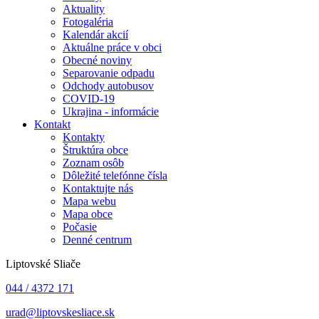
Aktuality
Fotogaléria
Kalendár akcií
Aktuálne práce v obci
Obecné noviny
Separovanie odpadu
Odchody autobusov
COVID-19
Ukrajina - informácie
Kontakt
Kontakty
Štruktúra obce
Zoznam osôb
Dôležité telefónne čísla
Kontaktujte nás
Mapa webu
Mapa obce
Počasie
Denné centrum
Liptovské Sliače
044 / 4372 171
urad@liptovskesliace.sk