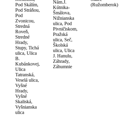
Nám.J.
Pod Skálím,
(Ružomberok)
Kútnika-
Pod Stráňou,
Šmálova,
Pod
Nižnianska
Zvonicou,
ulica, Pod
Stredná
Pivničiskom,
Roveň,
Pražská
Stredné
ulica, Seč,
Hrady,
Školská
Stupy, Tichá
ulica, Ulica
ulica, Ulica
J. Hanulu,
B.
Záhrady,
Kubánkovej,
Záhumnie
Ulica
Tatranská,
Veselá ulica,
Vyšné
Hrady,
Vyšné
Skaliská,
Vyšnianska
ulica