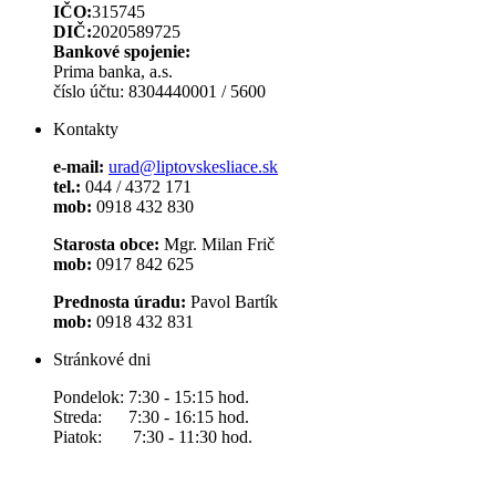
IČO:
315745
DIČ:
2020589725
Bankové spojenie:
Prima banka, a.s.
číslo účtu: 8304440001 / 5600
Kontakty
e-mail:
urad@liptovskesliace.sk
tel.:
044 / 4372 171
mob:
0918 432 830
Starosta obce:
Mgr. Milan Frič
mob:
0917 842 625
Prednosta úradu:
Pavol Bartík
mob:
0918 432 831
Stránkové dni
Pondelok: 7:30 - 15:15 hod.
Streda: 7:30 - 16:15 hod.
Piatok: 7:30 - 11:30 hod.