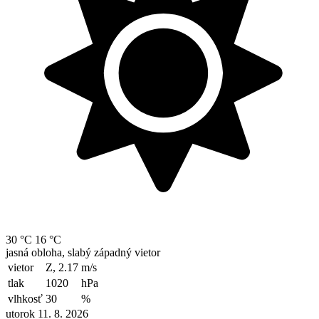
30 °C
16 °C
jasná obloha, slabý západný vietor
vietor
Z, 2.17
m/s
tlak
1020
hPa
vlhkosť
30
%
utorok 11. 8. 2026