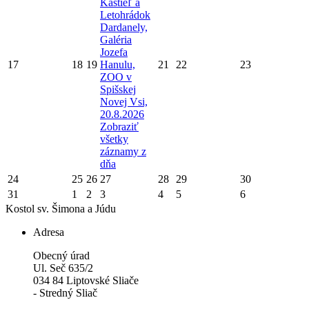
Kaštieľ a
Letohrádok
Dardanely,
Galéria
Jozefa
17
18
19
Hanulu,
21
22
23
ZOO v
Spišskej
Novej Vsi,
20.8.2026
Zobraziť
všetky
záznamy z
dňa
24
25
26
27
28
29
30
31
1
2
3
4
5
6
Kostol sv. Šimona a Júdu
Adresa
Obecný úrad
Ul. Seč 635/2
034 84 Liptovské Sliače
- Stredný Sliač