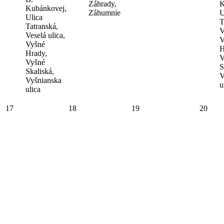
Záhrady,
K
Kubánkovej,
Záhumnie
U
Ulica
T
Tatranská,
V
Veselá ulica,
V
Vyšné
H
Hrady,
V
Vyšné
S
Skaliská,
V
Vyšnianska
u
ulica
17
18
19
20