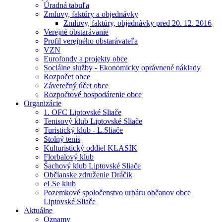
Úradná tabuľa
Zmluvy, faktúry a objednávky
Zmluvy, faktúry, objednávky pred 20. 12. 2016
Verejné obstarávanie
Profil verejného obstarávateľa
VZN
Eurofondy a projekty obce
Sociálne služby - Ekonomicky oprávnené náklady
Rozpočet obce
Záverečný účet obce
Rozpočtové hospodárenie obce
Organizácie
1. OFC Liptovské Sliače
Tenisový klub Liptovské Sliače
Turistický klub - L.Sliače
Stolný tenis
Kulturistický oddiel KLASIK
Florbalový klub
Šachový klub Liptovské Sliače
Občianske združenie Dráčik
eLSe klub
Pozemkové spoločenstvo urbáru občanov obce
Liptovské Sliače
Aktuálne
Oznamy