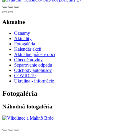
Aktuálne
Oznamy
Aktuality
Fotogaléria
Kalendár akcií
Aktuálne práce v obci
Obecné noviny
Separovanie odpadu
Odchody autobusov
COVID-19
Ukrajina - informácie
Fotogaléria
Náhodná fotogaléria