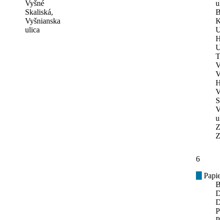
Vyšné
u
Skaliská,
B
Vyšnianska
K
ulica
U
H
U
T
V
V
H
V
S
V
u
Z
Z
6
Papie
B
D
D
P
P