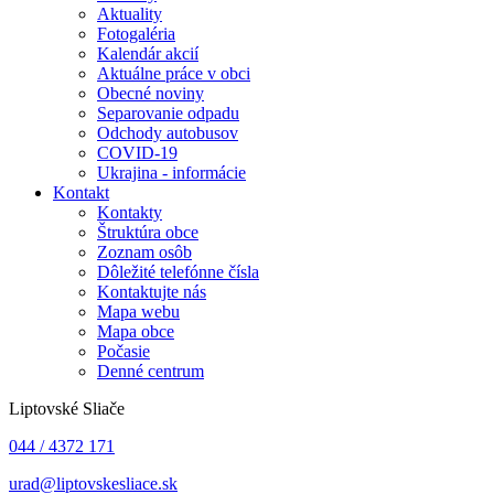
Aktuality
Fotogaléria
Kalendár akcií
Aktuálne práce v obci
Obecné noviny
Separovanie odpadu
Odchody autobusov
COVID-19
Ukrajina - informácie
Kontakt
Kontakty
Štruktúra obce
Zoznam osôb
Dôležité telefónne čísla
Kontaktujte nás
Mapa webu
Mapa obce
Počasie
Denné centrum
Liptovské Sliače
044 / 4372 171
urad@liptovskesliace.sk