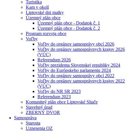
Turistika
Kam v okolí
Liptovské dni matky
Územný plán obce
Územný plán obce - Dodatok č. 1
Územný plán obce - Dodatok č. 2
Program rozvoja obce
Voľby
Voľby do orgánov samosprávy obcí 2026
Voľby do orgánov samosprávnych krajov 2026
(VÚC)
Referendum 2026
Voľby prezidenta Slovenskej republiky 2024
Voľby do Európskeho parlamentu 2024
Voľby do orgánov samosprávy obcí 2022
Voľby do orgánov samosprávnych krajov 2022
(VÚC)
Voľby do NR SR 2023
Referendum 2023
Komunitný plán obce Liptovské Sliače
Stavebný úrad
ZBERNÝ DVOR
Samospráva
Starosta
Uznesenia OZ