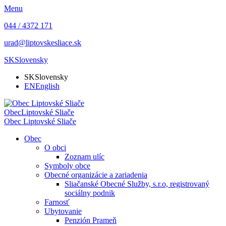
Menu
044 / 4372 171
urad@liptovskesliace.sk
SK
Slovensky
SK
Slovensky
EN
English
Obec
Liptovské Sliače
Obec
Liptovské Sliače
Obec
O obci
Zoznam ulíc
Symboly obce
Obecné organizácie a zariadenia
Sliačanské Obecné Služby, s.r.o, registrovaný
sociálny podnik
Farnosť
Ubytovanie
Penzión Prameň