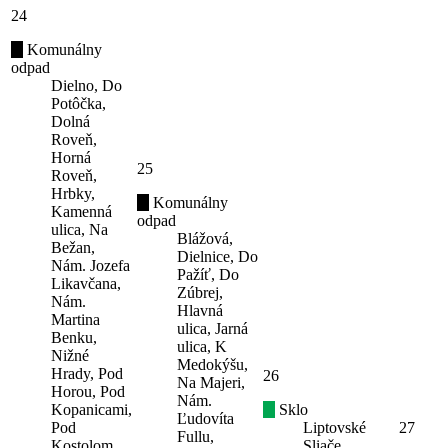
24
Komunálny
odpad
Dielno, Do
Potôčka,
Dolná
Roveň,
Horná
25
Roveň,
Hrbky,
Komunálny
Kamenná
odpad
ulica, Na
Blážová,
Bežan,
Dielnice, Do
Nám. Jozefa
Pažíť, Do
Likavčana,
Zúbrej,
Nám.
Hlavná
Martina
ulica, Jarná
Benku,
ulica, K
Nižné
Medokýšu,
Hrady, Pod
26
Na Majeri,
Horou, Pod
Nám.
Kopanicami,
Sklo
Ľudovíta
Pod
Liptovské
27
Fullu,
Kostolom,
Sliače