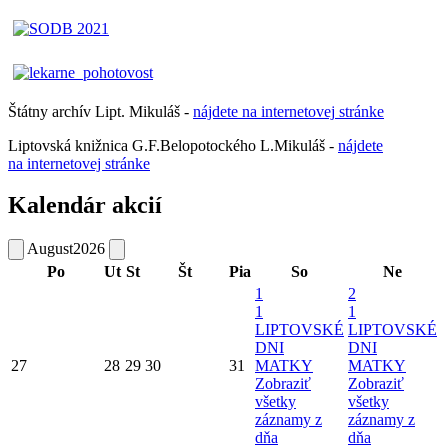
Štátny archív Lipt. Mikuláš -
nájdete
na
internetovej
stránke
Liptovská knižnica G.F.Belopotockého L.Mikuláš -
nájdete
na internetovej stránke
Kalendár akcií
August
2026
Po
Ut
St
Št
Pia
So
Ne
1
2
1
1
LIPTOVSKÉ
LIPTOVSKÉ
DNI
DNI
27
28
29
30
31
MATKY
MATKY
Zobraziť
Zobraziť
všetky
všetky
záznamy z
záznamy z
dňa
dňa