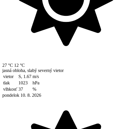
27 °C
12 °C
jasná obloha, slabý severný vietor
vietor
S, 1.67
m/s
tlak
1023
hPa
vlhkosť
37
%
pondelok 10. 8. 2026