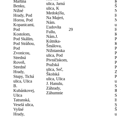
Martina
K
ulica, Jarná
Benku,
Š
ulica, K
Nižné
N
Medokýšu,
Hrady, Pod
H
Na Majeri,
Horou, Pod
N
Nám.
Kopanicami,
u
Ľudovíta
Pod
29
H
Fullu,
Kostolom,
K
Nám.J.
Pod Skálím,
P
Kútnika-
Pod Stráňou,
K
Šmálova,
Pod
P
Nižnianska
Zvonicou,
P
ulica, Pod
Stredná
P
Pivničiskom,
Roveň,
P
Pražská
Stredné
P
ulica, Seč,
Hrady,
Z
Školská
Stupy, Tichá
P
ulica, Ulica
ulica, Ulica
u
J. Hanulu,
B.
S
Záhrady,
Kubánkovej,
R
Záhumnie
Ulica
S
Tatranská,
H
Veselá ulica,
S
Vyšné
Š
Hrady,
u