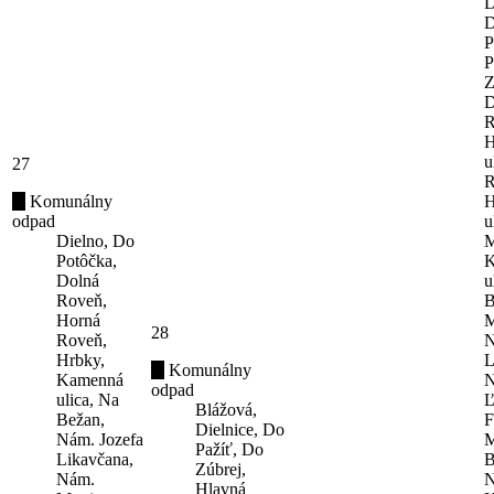
D
D
P
P
Z
D
R
H
u
27
R
Komunálny
H
odpad
u
Dielno, Do
M
Potôčka,
K
Dolná
u
Roveň,
B
Horná
M
28
Roveň,
N
Hrbky,
L
Komunálny
Kamenná
N
odpad
ulica, Na
Ľ
Blážová,
Bežan,
F
Dielnice, Do
Nám. Jozefa
M
Pažíť, Do
Likavčana,
B
Zúbrej,
Nám.
N
Hlavná