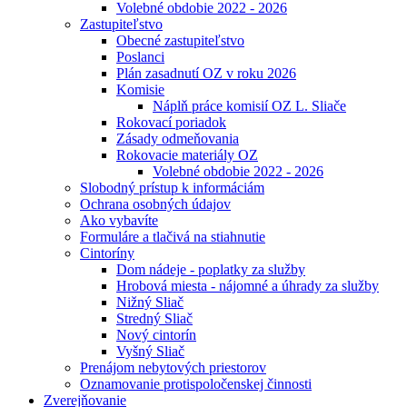
Volebné obdobie 2022 - 2026
Zastupiteľstvo
Obecné zastupiteľstvo
Poslanci
Plán zasadnutí OZ v roku 2026
Komisie
Náplň práce komisií OZ L. Sliače
Rokovací poriadok
Zásady odmeňovania
Rokovacie materiály OZ
Volebné obdobie 2022 - 2026
Slobodný prístup k informáciám
Ochrana osobných údajov
Ako vybavíte
Formuláre a tlačivá na stiahnutie
Cintoríny
Dom nádeje - poplatky za služby
Hrobová miesta - nájomné a úhrady za služby
Nižný Sliač
Stredný Sliač
Nový cintorín
Vyšný Sliač
Prenájom nebytových priestorov
Oznamovanie protispoločenskej činnosti
Zverejňovanie