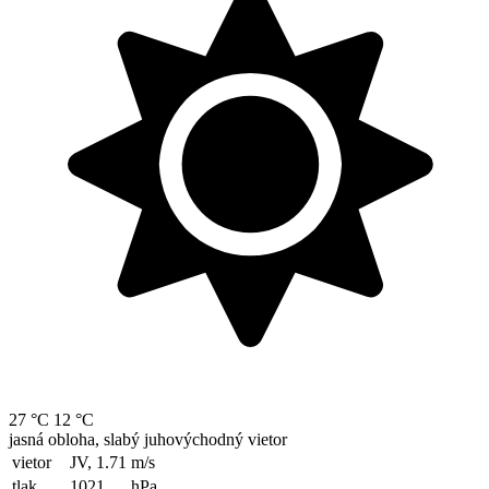
27 °C
12 °C
jasná obloha, slabý juhovýchodný vietor
vietor
JV, 1.71
m/s
tlak
1021
hPa