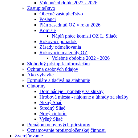
Volebné obdobie 2022 - 2026
Zastupiteľstvo
Obecné zastupiteľstvo
Poslanci
Plán zasadnutí OZ v roku 2026
Komisie
Náplň práce komisií OZ L. Sliače
Rokovací poriadok
Zásady odmeňovania
Rokovacie materiály OZ
Volebné obdobie 2022 - 2026
Slobodný prístup k informáciám
Ochrana osobných údajov
Ako vybavíte
Formuláre a tlačivá na stiahnutie
Cintoríny
Dom nádeje - poplatky za služby
Hrobová miesta - nájomné a úhrady za služby
Nižný Sliač
Stredný Sliač
Nový cintorín
Vyšný Sliač
Prenájom nebytových priestorov
Oznamovanie protispoločenskej činnosti
Zverejňovanie