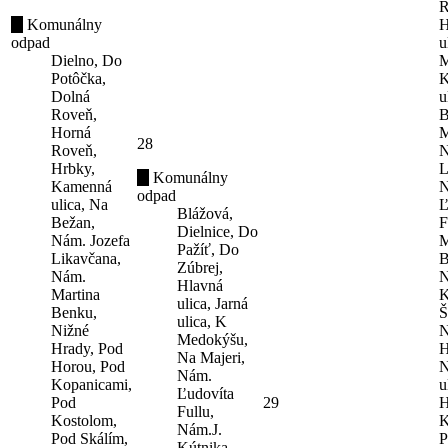
R
Komunálny
H
odpad
u
Dielno, Do
M
Potôčka,
K
Dolná
u
Roveň,
B
Horná
M
28
Roveň,
N
Hrbky,
L
Komunálny
Kamenná
N
odpad
ulica, Na
Ľ
Blážová,
Bežan,
F
Dielnice, Do
Nám. Jozefa
M
Pažíť, Do
Likavčana,
B
Zúbrej,
Nám.
N
Hlavná
Martina
K
ulica, Jarná
Benku,
Š
ulica, K
Nižné
N
Medokýšu,
Hrady, Pod
H
Na Majeri,
Horou, Pod
N
Nám.
Kopanicami,
u
Ľudovíta
Pod
29
H
Fullu,
Kostolom,
K
Nám.J.
Pod Skálím,
P
Kútnika-