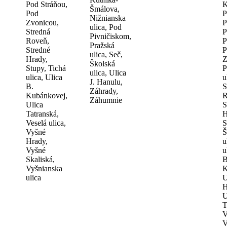
Pod Stráňou,
K
Šmálova,
Pod
P
Nižnianska
Zvonicou,
P
ulica, Pod
Stredná
P
Pivničiskom,
Roveň,
P
Pražská
Stredné
P
ulica, Seč,
Hrady,
Z
Školská
Stupy, Tichá
P
ulica, Ulica
ulica, Ulica
u
J. Hanulu,
B.
S
Záhrady,
Kubánkovej,
R
Záhumnie
Ulica
S
Tatranská,
H
Veselá ulica,
S
Vyšné
Š
Hrady,
u
Vyšné
u
Skaliská,
B
Vyšnianska
K
ulica
U
H
U
T
V
V