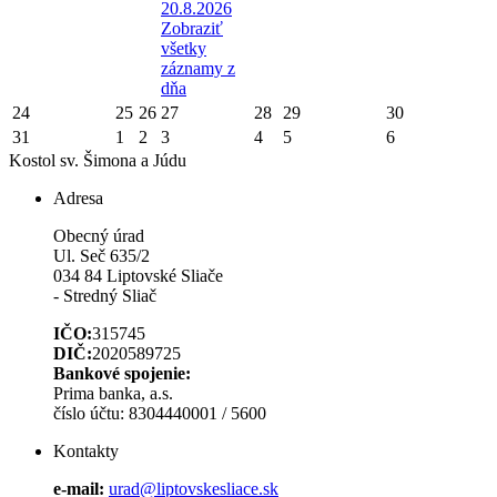
20.8.2026
Zobraziť
všetky
záznamy z
dňa
24
25
26
27
28
29
30
31
1
2
3
4
5
6
Kostol sv. Šimona a Júdu
Adresa
Obecný úrad
Ul. Seč 635/2
034 84 Liptovské Sliače
- Stredný Sliač
IČO:
315745
DIČ:
2020589725
Bankové spojenie:
Prima banka, a.s.
číslo účtu: 8304440001 / 5600
Kontakty
e-mail:
urad@liptovskesliace.sk