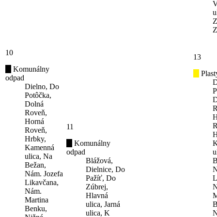
V
u
Z
Z
10
13
Komunálny
Plast
odpad
D
Dielno, Do
P
Potôčka,
D
Dolná
R
Roveň,
H
Horná
R
11
Roveň,
H
Hrbky,
Komunálny
K
Kamenná
odpad
u
ulica, Na
Blážová,
B
Bežan,
Dielnice, Do
N
Nám. Jozefa
Pažíť, Do
L
Likavčana,
Zúbrej,
N
Nám.
Hlavná
M
Martina
ulica, Jarná
B
Benku,
ulica, K
N