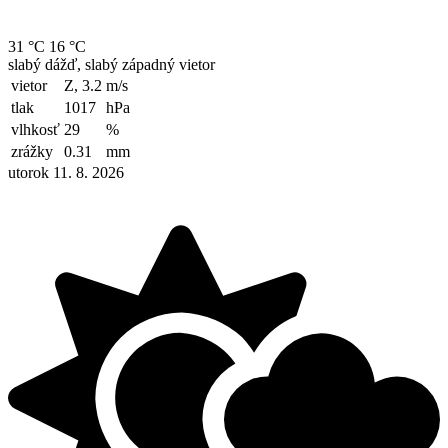
31 °C
16 °C
slabý dážď, slabý západný vietor
vietor
Z, 3.2
m/s
tlak
1017
hPa
vlhkosť
29
%
zrážky
0.31
mm
utorok 11. 8. 2026