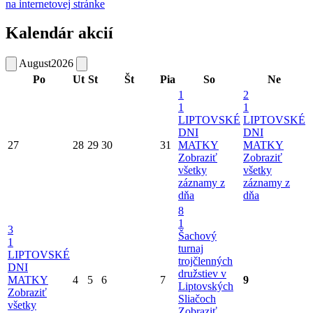
na internetovej stránke
Kalendár akcií
August
2026
Po
Ut
St
Št
Pia
So
Ne
1
2
1
1
LIPTOVSKÉ
LIPTOVSKÉ
DNI
DNI
27
28
29
30
31
MATKY
MATKY
Zobraziť
Zobraziť
všetky
všetky
záznamy z
záznamy z
dňa
dňa
8
1
3
Šachový
1
turnaj
LIPTOVSKÉ
trojčlenných
DNI
družstiev v
MATKY
4
5
6
7
9
Liptovských
Zobraziť
Sliačoch
všetky
Zobraziť