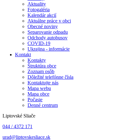
Aktuality
Fotogaléria
Kalendár akcií
Aktuálne práce v obci
Obecné noviny
Separovanie odpadu
Odchody autobusov
COVID-19
Ukrajina - informácie
Kontakt
Kontakty
Štruktúra obce
Zoznam osôb
Dôležité telefónne čísla
Kontaktujte nás
Mapa webu
Mapa obce
Počasie
Denné centrum
Liptovské Sliače
044 / 4372 171
urad@liptovskesliace.sk