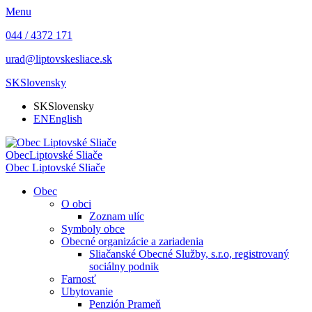
Menu
044 / 4372 171
urad@liptovskesliace.sk
SK
Slovensky
SK
Slovensky
EN
English
Obec
Liptovské Sliače
Obec
Liptovské Sliače
Obec
O obci
Zoznam ulíc
Symboly obce
Obecné organizácie a zariadenia
Sliačanské Obecné Služby, s.r.o, registrovaný
sociálny podnik
Farnosť
Ubytovanie
Penzión Prameň