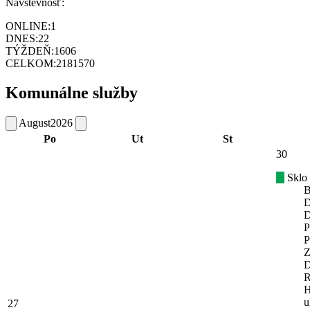
Návštevnosť:
ONLINE:
1
DNES:
22
TÝŽDEŇ:
1606
CELKOM:
2181570
Komunálne služby
August
2026
Po
Ut
St
30
Sklo
B
D
D
P
P
Z
D
R
H
u
27