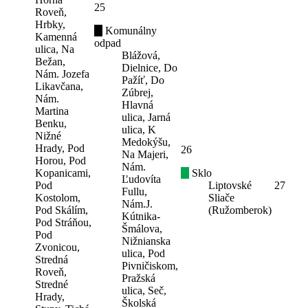
25
Roveň,
Hrbky,
Komunálny
Kamenná
odpad
ulica, Na
Blážová,
Bežan,
Dielnice, Do
Nám. Jozefa
Pažíť, Do
Likavčana,
Zúbrej,
Nám.
Hlavná
Martina
ulica, Jarná
Benku,
ulica, K
Nižné
Medokýšu,
Hrady, Pod
26
Na Majeri,
Horou, Pod
Nám.
Kopanicami,
Sklo
Ľudovíta
Pod
Liptovské
27
Fullu,
Kostolom,
Sliače
Nám.J.
Pod Skálím,
(Ružomberok)
Kútnika-
Pod Stráňou,
Šmálova,
Pod
Nižnianska
Zvonicou,
ulica, Pod
Stredná
Pivničiskom,
Roveň,
Pražská
Stredné
ulica, Seč,
Hrady,
Školská