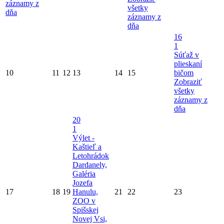
záznamy z
všetky
dňa
záznamy z
dňa
16
1
Súťaž v
plieskaní
10
11
12
13
14
15
bičom
Zobraziť
všetky
záznamy z
dňa
20
1
Výlet -
Kaštieľ a
Letohrádok
Dardanely,
Galéria
Jozefa
17
18
19
Hanulu,
21
22
23
ZOO v
Spišskej
Novej Vsi,