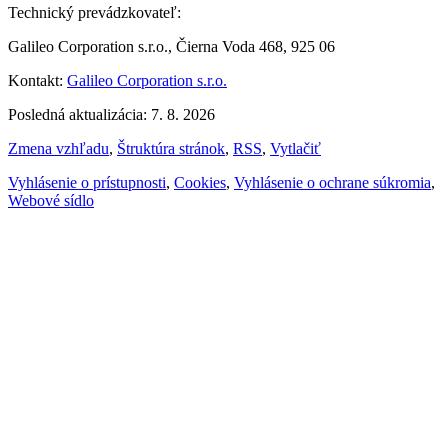
Technický prevádzkovateľ:
Galileo Corporation s.r.o., Čierna Voda 468, 925 06
Kontakt:
Galileo Corporation s.r.o.
Posledná aktualizácia: 7. 8. 2026
Zmena vzhľadu
,
Štruktúra stránok
,
RSS
,
Vytlačiť
Vyhlásenie o prístupnosti
,
Cookies
,
Vyhlásenie o ochrane súkromia
,
Webové sídlo