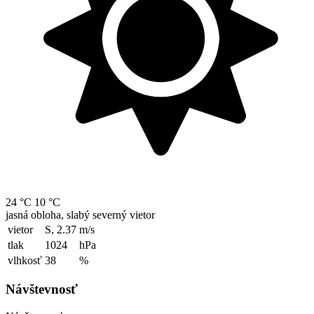
24 °C
10 °C
jasná obloha, slabý severný vietor
vietor
S, 2.37
m/s
tlak
1024
hPa
vlhkosť
38
%
Návštevnosť