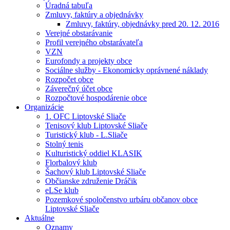
Úradná tabuľa
Zmluvy, faktúry a objednávky
Zmluvy, faktúry, objednávky pred 20. 12. 2016
Verejné obstarávanie
Profil verejného obstarávateľa
VZN
Eurofondy a projekty obce
Sociálne služby - Ekonomicky oprávnené náklady
Rozpočet obce
Záverečný účet obce
Rozpočtové hospodárenie obce
Organizácie
1. OFC Liptovské Sliače
Tenisový klub Liptovské Sliače
Turistický klub - L.Sliače
Stolný tenis
Kulturistický oddiel KLASIK
Florbalový klub
Šachový klub Liptovské Sliače
Občianske združenie Dráčik
eLSe klub
Pozemkové spoločenstvo urbáru občanov obce
Liptovské Sliače
Aktuálne
Oznamy