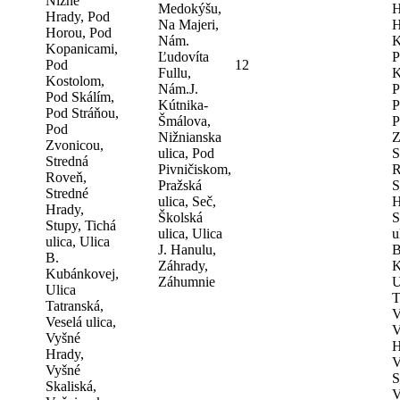
Nižné
Medokýšu,
H
Hrady, Pod
Na Majeri,
H
Horou, Pod
Nám.
K
Kopanicami,
Ľudovíta
P
Pod
12
Fullu,
K
Kostolom,
Nám.J.
P
Pod Skálím,
Kútnika-
P
Pod Stráňou,
Šmálova,
P
Pod
Nižnianska
Z
Zvonicou,
ulica, Pod
S
Stredná
Pivničiskom,
R
Roveň,
Pražská
S
Stredné
ulica, Seč,
H
Hrady,
Školská
S
Stupy, Tichá
ulica, Ulica
u
ulica, Ulica
J. Hanulu,
B
B.
Záhrady,
K
Kubánkovej,
Záhumnie
U
Ulica
T
Tatranská,
V
Veselá ulica,
V
Vyšné
H
Hrady,
V
Vyšné
S
Skaliská,
V