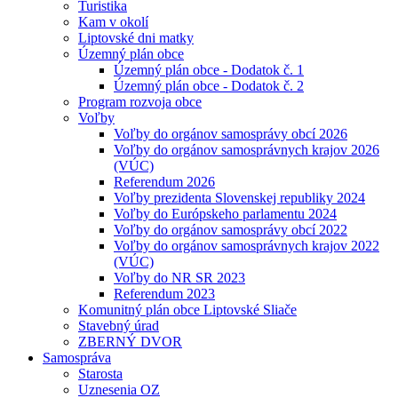
Turistika
Kam v okolí
Liptovské dni matky
Územný plán obce
Územný plán obce - Dodatok č. 1
Územný plán obce - Dodatok č. 2
Program rozvoja obce
Voľby
Voľby do orgánov samosprávy obcí 2026
Voľby do orgánov samosprávnych krajov 2026
(VÚC)
Referendum 2026
Voľby prezidenta Slovenskej republiky 2024
Voľby do Európskeho parlamentu 2024
Voľby do orgánov samosprávy obcí 2022
Voľby do orgánov samosprávnych krajov 2022
(VÚC)
Voľby do NR SR 2023
Referendum 2023
Komunitný plán obce Liptovské Sliače
Stavebný úrad
ZBERNÝ DVOR
Samospráva
Starosta
Uznesenia OZ