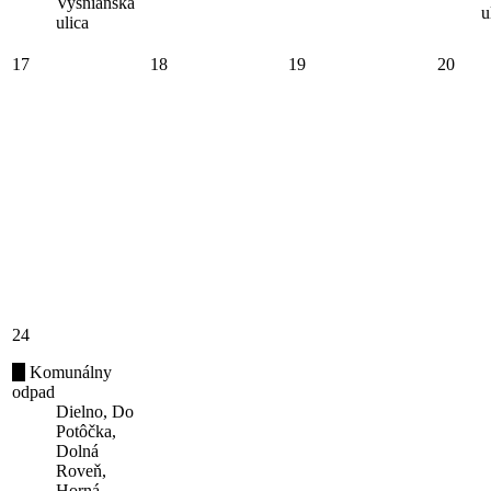
Vyšnianska
u
ulica
17
18
19
20
24
Komunálny
odpad
Dielno, Do
Potôčka,
Dolná
Roveň,
Horná