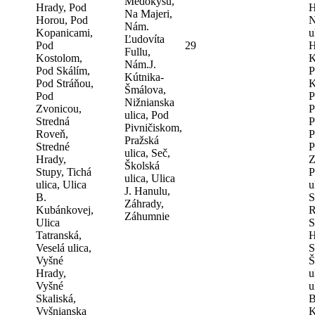
Medokýšu,
Hrady, Pod
H
Na Majeri,
Horou, Pod
N
Nám.
Kopanicami,
u
Ľudovíta
Pod
29
H
Fullu,
Kostolom,
K
Nám.J.
Pod Skálím,
P
Kútnika-
Pod Stráňou,
K
Šmálova,
Pod
P
Nižnianska
Zvonicou,
P
ulica, Pod
Stredná
P
Pivničiskom,
Roveň,
P
Pražská
Stredné
P
ulica, Seč,
Hrady,
Z
Školská
Stupy, Tichá
P
ulica, Ulica
ulica, Ulica
u
J. Hanulu,
B.
S
Záhrady,
Kubánkovej,
R
Záhumnie
Ulica
S
Tatranská,
H
Veselá ulica,
S
Vyšné
Š
Hrady,
u
Vyšné
u
Skaliská,
B
Vyšnianska
K