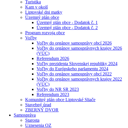
Turistika
Kam v okolí
Liptovské dni matky
Územný plán obce
Územný plán obce - Dodatok č. 1
Územný plán obce - Dodatok č. 2
Program rozvoja obce
Voľby
Voľby do orgánov samosprávy obcí 2026
Voľby do orgánov samosprávnych krajov 2026
(VÚC)
Referendum 2026
Voľby prezidenta Slovenskej republiky 2024
Voľby do Európskeho parlamentu 2024
Voľby do orgánov samosprávy obcí 2022
Voľby do orgánov samosprávnych krajov 2022
(VÚC)
Voľby do NR SR 2023
Referendum 2023
Komunitný plán obce Liptovské Sliače
Stavebný úrad
ZBERNÝ DVOR
Samospráva
Starosta
Uznesenia OZ