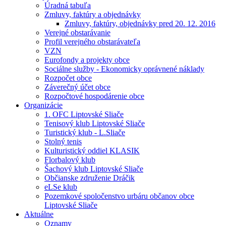
Úradná tabuľa
Zmluvy, faktúry a objednávky
Zmluvy, faktúry, objednávky pred 20. 12. 2016
Verejné obstarávanie
Profil verejného obstarávateľa
VZN
Eurofondy a projekty obce
Sociálne služby - Ekonomicky oprávnené náklady
Rozpočet obce
Záverečný účet obce
Rozpočtové hospodárenie obce
Organizácie
1. OFC Liptovské Sliače
Tenisový klub Liptovské Sliače
Turistický klub - L.Sliače
Stolný tenis
Kulturistický oddiel KLASIK
Florbalový klub
Šachový klub Liptovské Sliače
Občianske združenie Dráčik
eLSe klub
Pozemkové spoločenstvo urbáru občanov obce
Liptovské Sliače
Aktuálne
Oznamy