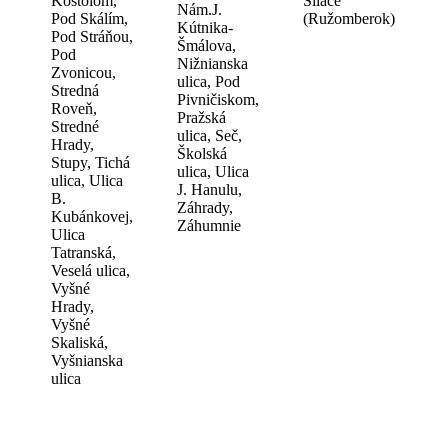
Kostolom,
Sliače
Nám.J.
Pod Skálím,
(Ružomberok)
Kútnika-
Pod Stráňou,
Šmálova,
Pod
Nižnianska
Zvonicou,
ulica, Pod
Stredná
Pivničiskom,
Roveň,
Pražská
Stredné
ulica, Seč,
Hrady,
Školská
Stupy, Tichá
ulica, Ulica
ulica, Ulica
J. Hanulu,
B.
Záhrady,
Kubánkovej,
Záhumnie
Ulica
Tatranská,
Veselá ulica,
Vyšné
Hrady,
Vyšné
Skaliská,
Vyšnianska
ulica