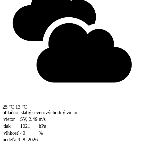
25 °C
13 °C
oblačno, slabý severovýchodný vietor
vietor
SV, 2.49
m/s
tlak
1021
hPa
vlhkosť
40
%
nedeľa 9. 8. 2026