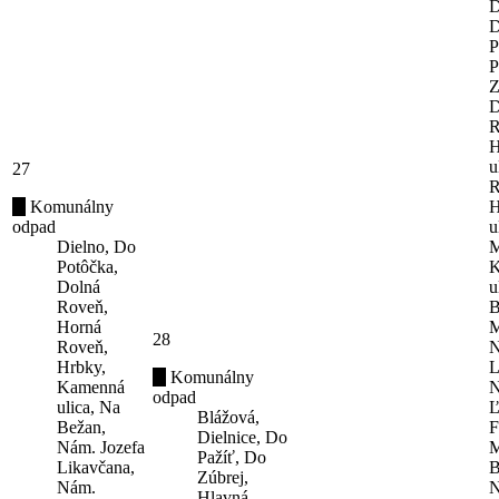
D
D
P
P
Z
D
R
H
u
27
R
Komunálny
H
odpad
u
Dielno, Do
M
Potôčka,
K
Dolná
u
Roveň,
B
Horná
M
28
Roveň,
N
Hrbky,
L
Komunálny
Kamenná
N
odpad
ulica, Na
Ľ
Blážová,
Bežan,
F
Dielnice, Do
Nám. Jozefa
M
Pažíť, Do
Likavčana,
B
Zúbrej,
Nám.
N
Hlavná