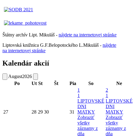
Štátny archív Lipt. Mikuláš -
nájdete
na
internetovej
stránke
Liptovská knižnica G.F.Belopotockého L.Mikuláš -
nájdete
na internetovej stránke
Kalendár akcií
August
2026
Po
Ut
St
Št
Pia
So
Ne
1
2
1
1
LIPTOVSKÉ
LIPTOVSKÉ
DNI
DNI
27
28
29
30
31
MATKY
MATKY
Zobraziť
Zobraziť
všetky
všetky
záznamy z
záznamy z
dňa
dňa