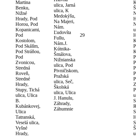
Martina
K
ulica, Jarná
Benku,
Š
ulica, K
Nižné
N
Medokýšu,
Hrady, Pod
H
Na Majeri,
Horou, Pod
N
Nám.
Kopanicami,
u
Ľudovíta
Pod
29
H
Fullu,
Kostolom,
K
Nám.J.
Pod Skálím,
P
Kútnika-
Pod Stráňou,
K
Šmálova,
Pod
P
Nižnianska
Zvonicou,
P
ulica, Pod
Stredná
P
Pivničiskom,
Roveň,
P
Pražská
Stredné
P
ulica, Seč,
Hrady,
Z
Školská
Stupy, Tichá
P
ulica, Ulica
ulica, Ulica
u
J. Hanulu,
B.
S
Záhrady,
Kubánkovej,
R
Záhumnie
Ulica
S
Tatranská,
H
Veselá ulica,
S
Vyšné
Š
Hrady,
u