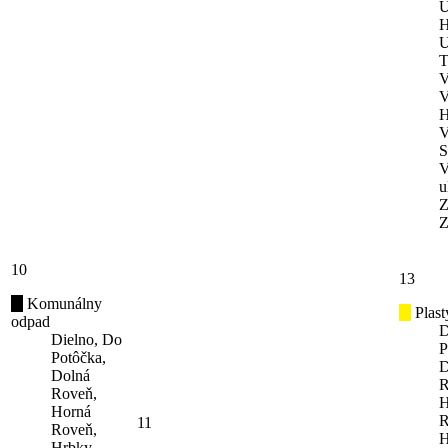
U
H
U
T
V
V
H
V
S
V
u
Z
Z
10
13
Komunálny
Plast
odpad
D
Dielno, Do
P
Potôčka,
D
Dolná
R
Roveň,
H
Horná
R
11
Roveň,
H
Hrbky,