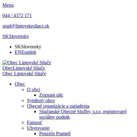
Menu
044 / 4372 171
urad@liptovskesliace.sk
SK
Slovensky
SK
Slovensky
EN
English
Obec
Liptovské Sliače
Obec
Liptovské Sliače
Obec
O obci
Zoznam ulíc
Symboly obce
Obecné organizácie a zariadenia
Sliačanské Obecné Služby, s.r.o, registrovaný
sociálny podnik
Farnosť
Ubytovanie
Penzión Prameň