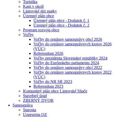
Turistika
Kam v okolí
Liptovské dni matky
Územný plán obce
Územný plán obce - Dodatok č. 1
Územný plán obce - Dodatok č. 2
Program rozvoja obce
Voľby
Voľby do orgánov samosprávy obcí 2026
Voľby do orgánov samosprávnych krajov 2026
(VÚC)
Referendum 2026
Voľby prezidenta Slovenskej republiky 2024
Voľby do Európskeho parlamentu 2024
Voľby do orgánov samosprávy obcí 2022
Voľby do orgánov samosprávnych krajov 2022
(VÚC)
Voľby do NR SR 2023
Referendum 2023
Komunitný plán obce Liptovské Sliače
Stavebný úrad
ZBERNÝ DVOR
Samospráva
Starosta
Uznesenia OZ