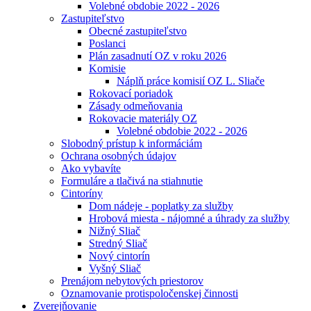
Volebné obdobie 2022 - 2026
Zastupiteľstvo
Obecné zastupiteľstvo
Poslanci
Plán zasadnutí OZ v roku 2026
Komisie
Náplň práce komisií OZ L. Sliače
Rokovací poriadok
Zásady odmeňovania
Rokovacie materiály OZ
Volebné obdobie 2022 - 2026
Slobodný prístup k informáciám
Ochrana osobných údajov
Ako vybavíte
Formuláre a tlačivá na stiahnutie
Cintoríny
Dom nádeje - poplatky za služby
Hrobová miesta - nájomné a úhrady za služby
Nižný Sliač
Stredný Sliač
Nový cintorín
Vyšný Sliač
Prenájom nebytových priestorov
Oznamovanie protispoločenskej činnosti
Zverejňovanie