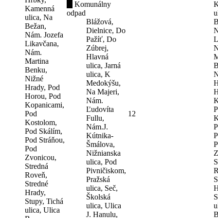
Komunálny
K
Kamenná
odpad
u
ulica, Na
Blážová,
B
Bežan,
Dielnice, Do
N
Nám. Jozefa
Pažíť, Do
L
Likavčana,
Zúbrej,
N
Nám.
Hlavná
M
Martina
ulica, Jarná
B
Benku,
ulica, K
N
Nižné
Medokýšu,
H
Hrady, Pod
Na Majeri,
H
Horou, Pod
Nám.
K
Kopanicami,
Ľudovíta
P
Pod
12
Fullu,
K
Kostolom,
Nám.J.
P
Pod Skálím,
Kútnika-
P
Pod Stráňou,
Šmálova,
P
Pod
Nižnianska
Z
Zvonicou,
ulica, Pod
S
Stredná
Pivničiskom,
R
Roveň,
Pražská
S
Stredné
ulica, Seč,
H
Hrady,
Školská
S
Stupy, Tichá
ulica, Ulica
u
ulica, Ulica
J. Hanulu,
B