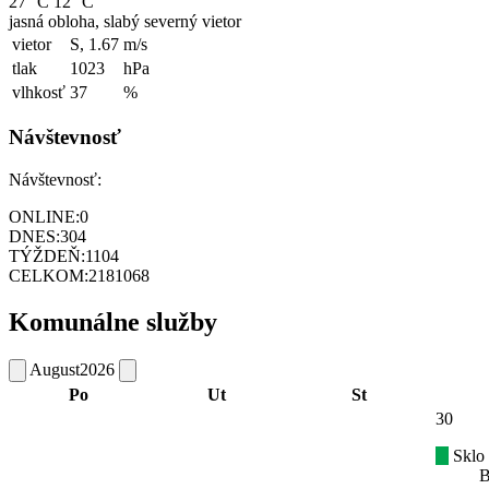
27 °C
12 °C
jasná obloha, slabý severný vietor
vietor
S, 1.67
m/s
tlak
1023
hPa
vlhkosť
37
%
Návštevnosť
Návštevnosť:
ONLINE:
0
DNES:
304
TÝŽDEŇ:
1104
CELKOM:
2181068
Komunálne služby
August
2026
Po
Ut
St
30
Sklo
B