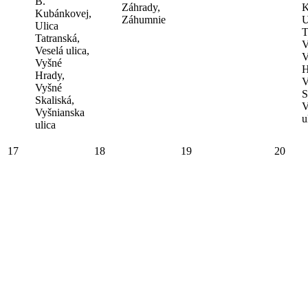
B.
Záhrady,
K
Kubánkovej,
Záhumnie
U
Ulica
T
Tatranská,
V
Veselá ulica,
V
Vyšné
H
Hrady,
V
Vyšné
S
Skaliská,
V
Vyšnianska
u
ulica
17
18
19
20