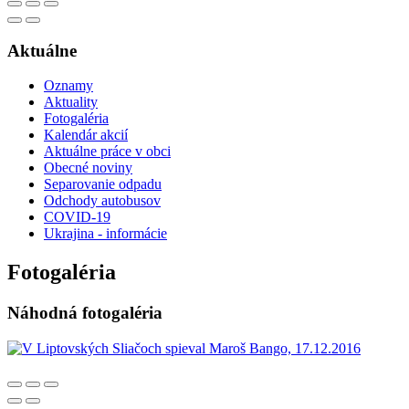
Aktuálne
Oznamy
Aktuality
Fotogaléria
Kalendár akcií
Aktuálne práce v obci
Obecné noviny
Separovanie odpadu
Odchody autobusov
COVID-19
Ukrajina - informácie
Fotogaléria
Náhodná fotogaléria