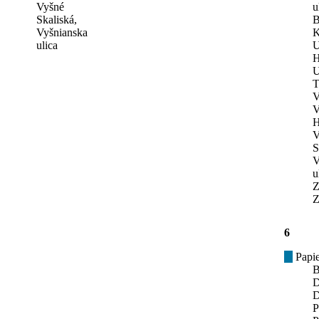
Vyšné
u
Skaliská,
B
Vyšnianska
K
ulica
U
H
U
T
V
V
H
V
S
V
u
Z
Z
6
Papie
B
D
D
P