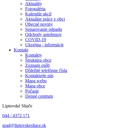
Aktuality
Fotogaléria
Kalendár akcií
Aktuálne práce v obci
Obecné noviny
Separovanie odpadu
Odchody autobusov
COVID-19
Ukrajina - informácie
Kontakt
Kontakty
Štruktúra obce
Zoznam osôb
Dôležité telefónne čísla
Kontaktujte nás
Mapa webu
Mapa obce
Počasie
Denné centrum
Liptovské Sliače
044 / 4372 171
urad@liptovskesliace.sk