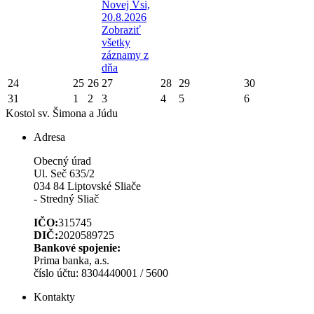
Novej Vsi,
20.8.2026
Zobraziť
všetky
záznamy z
dňa
24
25
26
27
28
29
30
31
1
2
3
4
5
6
Kostol sv. Šimona a Júdu
Adresa
Obecný úrad
Ul. Seč 635/2
034 84 Liptovské Sliače
- Stredný Sliač
IČO:
315745
DIČ:
2020589725
Bankové spojenie:
Prima banka, a.s.
číslo účtu: 8304440001 / 5600
Kontakty