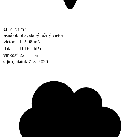
34 °C
21 °C
jasná obloha, slabý južný vietor
vietor
J, 2.08
m/s
tlak
1016
hPa
vlhkosť
22
%
zajtra, piatok 7. 8. 2026