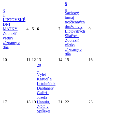
8
1
3
Šachový
1
turnaj
LIPTOVSKÉ
trojčlenných
DNI
družstiev v
MATKY
4
5
6
7
9
Liptovských
Zobraziť
Sliačoch
všetky
Zobraziť
záznamy z
všetky
dňa
záznamy z
dňa
10
11
12
13
14
15
16
20
1
Výlet -
Kaštieľ a
Letohrádok
Dardanely,
Galéria
Jozefa
17
18
19
Hanulu,
21
22
23
ZOO v
Spišskej