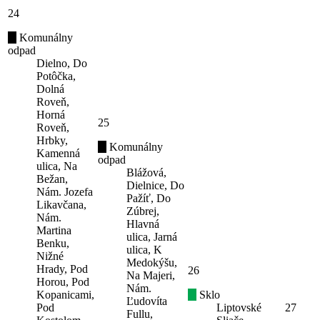
24
Komunálny
odpad
Dielno, Do
Potôčka,
Dolná
Roveň,
Horná
25
Roveň,
Hrbky,
Komunálny
Kamenná
odpad
ulica, Na
Blážová,
Bežan,
Dielnice, Do
Nám. Jozefa
Pažíť, Do
Likavčana,
Zúbrej,
Nám.
Hlavná
Martina
ulica, Jarná
Benku,
ulica, K
Nižné
Medokýšu,
Hrady, Pod
26
Na Majeri,
Horou, Pod
Nám.
Kopanicami,
Sklo
Ľudovíta
Pod
Liptovské
27
Fullu,