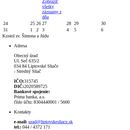
Zobraziť
všetky
záznamy z
dňa
24
25
26
27
28
29
30
31
1
2
3
4
5
6
Kostol sv. Šimona a Júdu
Adresa
Obecný úrad
Ul. Seč 635/2
034 84 Liptovské Sliače
- Stredný Sliač
IČO:
315745
DIČ:
2020589725
Bankové spojenie:
Prima banka, a.s.
číslo účtu: 8304440001 / 5600
Kontakty
e-mail:
urad@liptovskesliace.sk
tel.:
044 / 4372 171