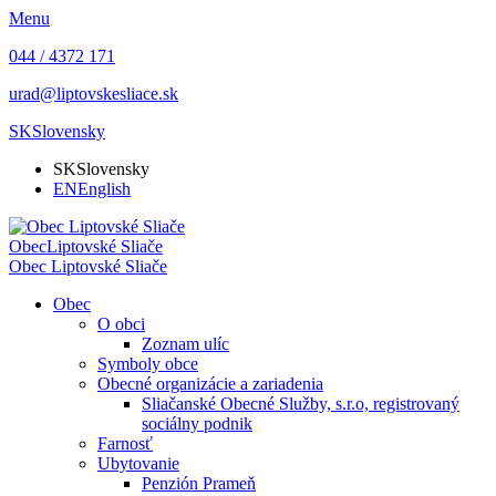
Menu
044 / 4372 171
urad@liptovskesliace.sk
SK
Slovensky
SK
Slovensky
EN
English
Obec
Liptovské Sliače
Obec
Liptovské Sliače
Obec
O obci
Zoznam ulíc
Symboly obce
Obecné organizácie a zariadenia
Sliačanské Obecné Služby, s.r.o, registrovaný
sociálny podnik
Farnosť
Ubytovanie
Penzión Prameň