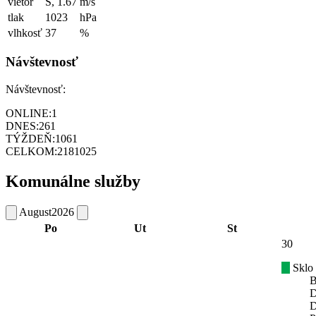
vietor
S, 1.67
m/s
tlak
1023
hPa
vlhkosť
37
%
Návštevnosť
Návštevnosť:
ONLINE:
1
DNES:
261
TÝŽDEŇ:
1061
CELKOM:
2181025
Komunálne služby
August
2026
Po
Ut
St
30
Sklo
B
D
D