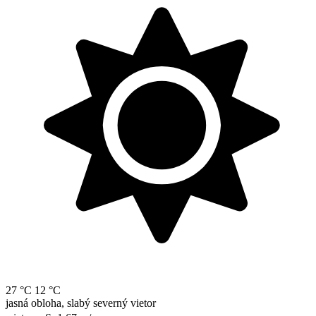
27 °C
12 °C
jasná obloha, slabý severný vietor