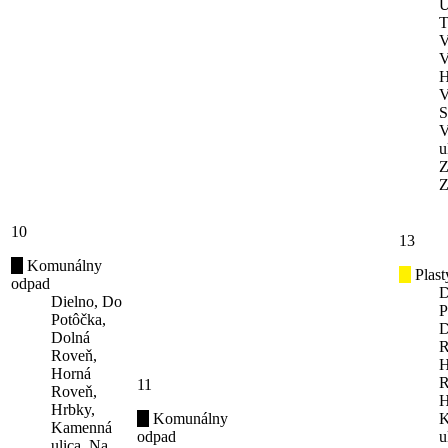
U
T
V
V
H
V
S
V
u
Z
Z
10
13
Komunálny
Plast
odpad
D
Dielno, Do
P
Potôčka,
D
Dolná
R
Roveň,
H
Horná
R
11
Roveň,
H
Hrbky,
Komunálny
K
Kamenná
odpad
u
ulica, Na