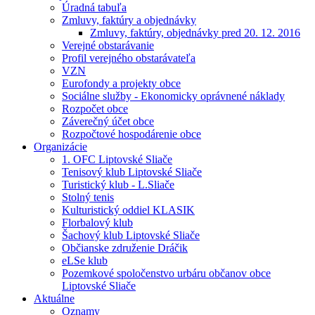
Úradná tabuľa
Zmluvy, faktúry a objednávky
Zmluvy, faktúry, objednávky pred 20. 12. 2016
Verejné obstarávanie
Profil verejného obstarávateľa
VZN
Eurofondy a projekty obce
Sociálne služby - Ekonomicky oprávnené náklady
Rozpočet obce
Záverečný účet obce
Rozpočtové hospodárenie obce
Organizácie
1. OFC Liptovské Sliače
Tenisový klub Liptovské Sliače
Turistický klub - L.Sliače
Stolný tenis
Kulturistický oddiel KLASIK
Florbalový klub
Šachový klub Liptovské Sliače
Občianske združenie Dráčik
eLSe klub
Pozemkové spoločenstvo urbáru občanov obce
Liptovské Sliače
Aktuálne
Oznamy