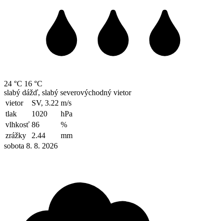
24 °C
16 °C
slabý dážď, slabý severovýchodný vietor
vietor
SV, 3.22
m/s
tlak
1020
hPa
vlhkosť
86
%
zrážky
2.44
mm
sobota 8. 8. 2026