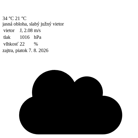
34 °C
21 °C
jasná obloha, slabý južný vietor
vietor
J, 2.08
m/s
tlak
1016
hPa
vlhkosť
22
%
zajtra, piatok 7. 8. 2026