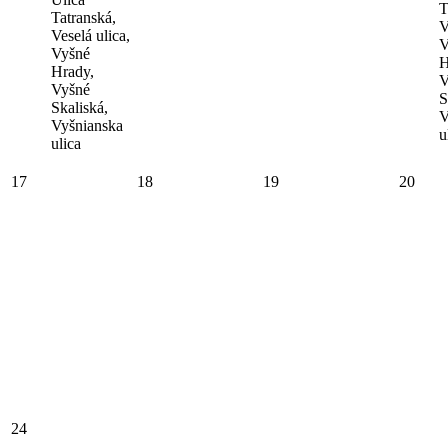
T
Tatranská,
V
Veselá ulica,
V
Vyšné
H
Hrady,
V
Vyšné
S
Skaliská,
V
Vyšnianska
u
ulica
17
18
19
20
24