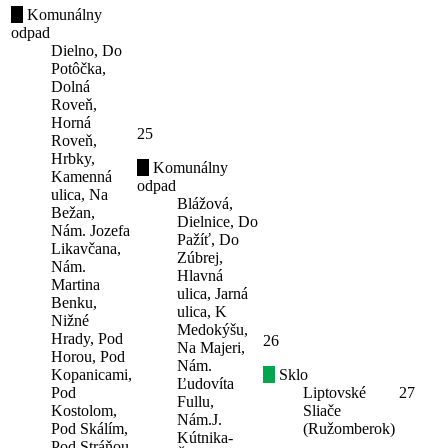
Komunálny
odpad
Dielno, Do
Potôčka,
Dolná
Roveň,
Horná
25
Roveň,
Hrbky,
Komunálny
Kamenná
odpad
ulica, Na
Blážová,
Bežan,
Dielnice, Do
Nám. Jozefa
Pažíť, Do
Likavčana,
Zúbrej,
Nám.
Hlavná
Martina
ulica, Jarná
Benku,
ulica, K
Nižné
Medokýšu,
Hrady, Pod
26
Na Majeri,
Horou, Pod
Nám.
Kopanicami,
Sklo
Ľudovíta
Pod
Liptovské
27
Fullu,
Kostolom,
Sliače
Nám.J.
Pod Skálím,
(Ružomberok)
Kútnika-
Pod Stráňou,