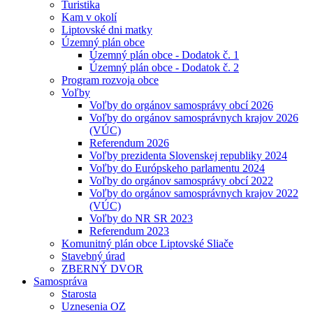
Turistika
Kam v okolí
Liptovské dni matky
Územný plán obce
Územný plán obce - Dodatok č. 1
Územný plán obce - Dodatok č. 2
Program rozvoja obce
Voľby
Voľby do orgánov samosprávy obcí 2026
Voľby do orgánov samosprávnych krajov 2026
(VÚC)
Referendum 2026
Voľby prezidenta Slovenskej republiky 2024
Voľby do Európskeho parlamentu 2024
Voľby do orgánov samosprávy obcí 2022
Voľby do orgánov samosprávnych krajov 2022
(VÚC)
Voľby do NR SR 2023
Referendum 2023
Komunitný plán obce Liptovské Sliače
Stavebný úrad
ZBERNÝ DVOR
Samospráva
Starosta
Uznesenia OZ