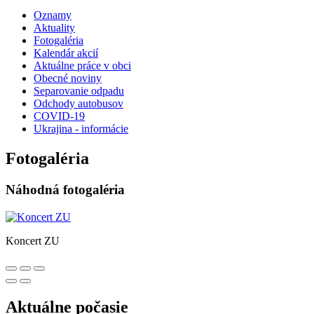
Oznamy
Aktuality
Fotogaléria
Kalendár akcií
Aktuálne práce v obci
Obecné noviny
Separovanie odpadu
Odchody autobusov
COVID-19
Ukrajina - informácie
Fotogaléria
Náhodná fotogaléria
Koncert ZU
Aktuálne počasie