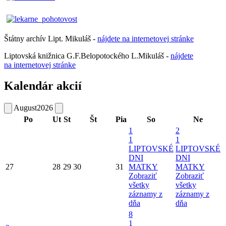
Štátny archív Lipt. Mikuláš -
nájdete
na
internetovej
stránke
Liptovská knižnica G.F.Belopotockého L.Mikuláš -
nájdete
na internetovej stránke
Kalendár akcií
August
2026
Po
Ut
St
Št
Pia
So
Ne
1
2
1
1
LIPTOVSKÉ
LIPTOVSKÉ
DNI
DNI
27
28
29
30
31
MATKY
MATKY
Zobraziť
Zobraziť
všetky
všetky
záznamy z
záznamy z
dňa
dňa
8
1