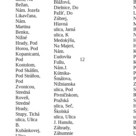
Blážová,
B
Bežan,
Dielnice, Do
N
Nám. Jozefa
Pažíť, Do
L
Likavčana,
Zúbrej,
N
Nám.
Hlavná
M
Martina
ulica, Jarná
B
Benku,
ulica, K
N
Nižné
Medokýšu,
H
Hrady, Pod
Na Majeri,
H
Horou, Pod
Nám.
K
Kopanicami,
Ľudovíta
P
Pod
12
Fullu,
K
Kostolom,
Nám.J.
P
Pod Skálím,
Kútnika-
P
Pod Stráňou,
Šmálova,
P
Pod
Nižnianska
Z
Zvonicou,
ulica, Pod
S
Stredná
Pivničiskom,
R
Roveň,
Pražská
S
Stredné
ulica, Seč,
H
Hrady,
Školská
S
Stupy, Tichá
ulica, Ulica
u
ulica, Ulica
J. Hanulu,
B
B.
Záhrady,
K
Kubánkovej,
Záhumnie
U
Ulica