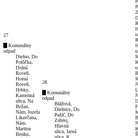
P
P
Z
D
R
H
u
27
R
Komunálny
H
odpad
u
Dielno, Do
M
Potôčka,
K
Dolná
u
Roveň,
B
Horná
M
28
Roveň,
N
Hrbky,
L
Komunálny
Kamenná
N
odpad
ulica, Na
Ľ
Blážová,
Bežan,
F
Dielnice, Do
Nám. Jozefa
M
Pažíť, Do
Likavčana,
B
Zúbrej,
Nám.
N
Hlavná
Martina
K
ulica, Jarná
Benku,
Š
ulica, K