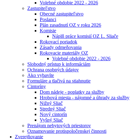
Volebné obdobie 2022 - 2026
Zastupiteľstvo
Obecné zastupiteľstvo
Poslanci
Plán zasadnutí OZ v roku 2026
Komisie
Náplň práce komisií OZ L. Sliače
Rokovací poriadok
Zásady odmeňovania
Rokovacie materiály OZ
Volebné obdobie 2022 - 2026
Slobodný prístup k informáciám
Ochrana osobných údajov
Ako vybavíte
Formuláre a tlačivá na stiahnutie
Cintoríny
Dom nádeje - poplatky za služby
Hrobová miesta - nájomné a úhrady za služby
Nižný Sliač
Stredný Sliač
Nový cintorín
Vyšný Sliač
Prenájom nebytových priestorov
Oznamovanie protispoločenskej činnosti
Zverejňovanie