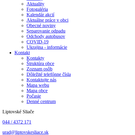
Aktuality
Fotogaléria
Kalendár akcií
Aktuálne práce v obci
Obecné noviny
Separovanie odpadu
Odchody autobusov
COVID-19
Ukrajina - informácie
Kontakt
Kontakty
Štruktúra obce
Zoznam osôb
Dôležité telefónne čísla
Kontaktujte nás
Mapa webu
Mapa obce
Počasie
Denné centrum
Liptovské Sliače
044 / 4372 171
urad@liptovskesliace.sk