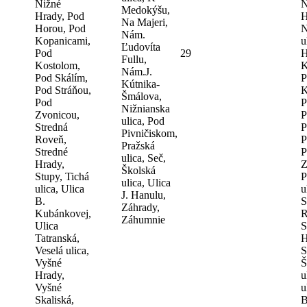
Nižné
N
Medokýšu,
Hrady, Pod
H
Na Majeri,
Horou, Pod
N
Nám.
Kopanicami,
u
Ľudovíta
Pod
29
H
Fullu,
Kostolom,
K
Nám.J.
Pod Skálím,
P
Kútnika-
Pod Stráňou,
K
Šmálova,
Pod
P
Nižnianska
Zvonicou,
P
ulica, Pod
Stredná
P
Pivničiskom,
Roveň,
P
Pražská
Stredné
P
ulica, Seč,
Hrady,
Z
Školská
Stupy, Tichá
P
ulica, Ulica
ulica, Ulica
u
J. Hanulu,
B.
S
Záhrady,
Kubánkovej,
R
Záhumnie
Ulica
S
Tatranská,
H
Veselá ulica,
S
Vyšné
Š
Hrady,
u
Vyšné
u
Skaliská,
B