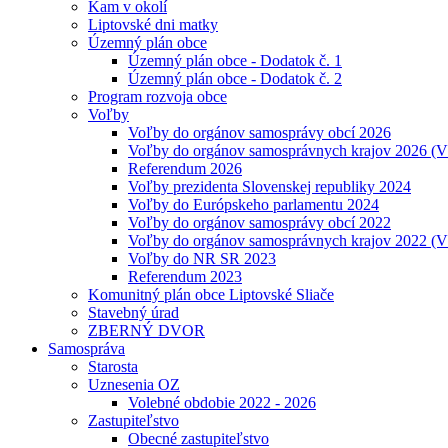
Kam v okolí
Liptovské dni matky
Územný plán obce
Územný plán obce - Dodatok č. 1
Územný plán obce - Dodatok č. 2
Program rozvoja obce
Voľby
Voľby do orgánov samosprávy obcí 2026
Voľby do orgánov samosprávnych krajov 2026 (
Referendum 2026
Voľby prezidenta Slovenskej republiky 2024
Voľby do Európskeho parlamentu 2024
Voľby do orgánov samosprávy obcí 2022
Voľby do orgánov samosprávnych krajov 2022 (
Voľby do NR SR 2023
Referendum 2023
Komunitný plán obce Liptovské Sliače
Stavebný úrad
ZBERNÝ DVOR
Samospráva
Starosta
Uznesenia OZ
Volebné obdobie 2022 - 2026
Zastupiteľstvo
Obecné zastupiteľstvo