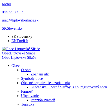
Menu
044 / 4372 171
urad@liptovskesliace.sk
SK
Slovensky
SK
Slovensky
EN
English
Obec
Liptovské Sliače
Obec
Liptovské Sliače
Obec
O obci
Zoznam ulíc
Symboly obce
Obecné organizácie a zariadenia
Sliačanské Obecné Služby, s.r.o, registrovaný soc
Farnosť
Ubytovanie
Penzión Prameň
Turistika