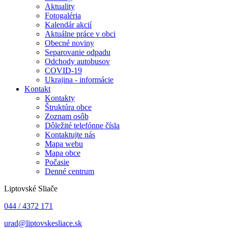
Aktuality
Fotogaléria
Kalendár akcií
Aktuálne práce v obci
Obecné noviny
Separovanie odpadu
Odchody autobusov
COVID-19
Ukrajina - informácie
Kontakt
Kontakty
Štruktúra obce
Zoznam osôb
Dôležité telefónne čísla
Kontaktujte nás
Mapa webu
Mapa obce
Počasie
Denné centrum
Liptovské Sliače
044 / 4372 171
urad@liptovskesliace.sk