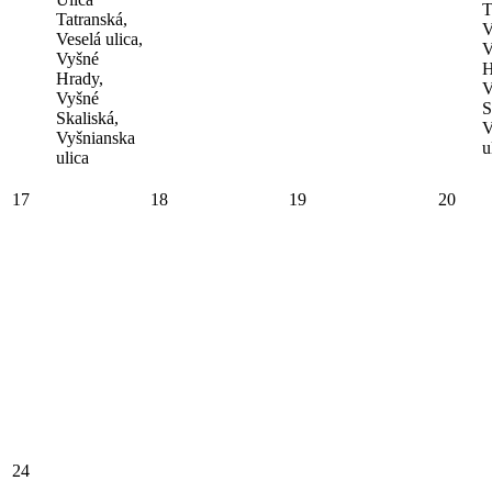
T
Tatranská,
V
Veselá ulica,
V
Vyšné
H
Hrady,
V
Vyšné
S
Skaliská,
V
Vyšnianska
u
ulica
17
18
19
20
24