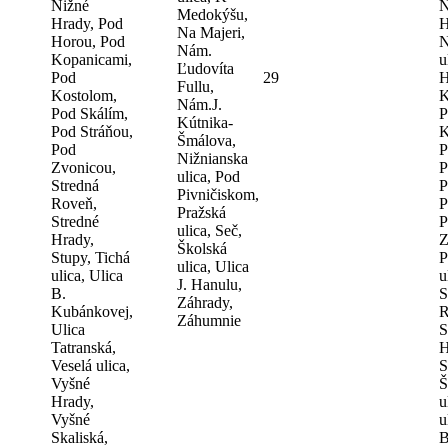
Nižné
N
Medokýšu,
Hrady, Pod
H
Na Majeri,
Horou, Pod
N
Nám.
Kopanicami,
u
Ľudovíta
Pod
29
H
Fullu,
Kostolom,
K
Nám.J.
Pod Skálím,
P
Kútnika-
Pod Stráňou,
K
Šmálova,
Pod
P
Nižnianska
Zvonicou,
P
ulica, Pod
Stredná
P
Pivničiskom,
Roveň,
P
Pražská
Stredné
P
ulica, Seč,
Hrady,
Z
Školská
Stupy, Tichá
P
ulica, Ulica
ulica, Ulica
u
J. Hanulu,
B.
S
Záhrady,
Kubánkovej,
R
Záhumnie
Ulica
S
Tatranská,
H
Veselá ulica,
S
Vyšné
Š
Hrady,
u
Vyšné
u
Skaliská,
B