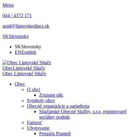
Menu
044 / 4372 171
urad@liptovskesliace.sk
SK
Slovensky
SK
Slovensky
EN
English
Obec
Liptovské Sliače
Obec
Liptovské Sliače
Obec
O obci
Zoznam ulíc
Symboly obce
Obecné organizácie a zariadenia
Sliačanské Obecné Služby, s.r.o, registrovaný
sociálny podnik
Farnosť
Ubytovanie
Penzión Prameň