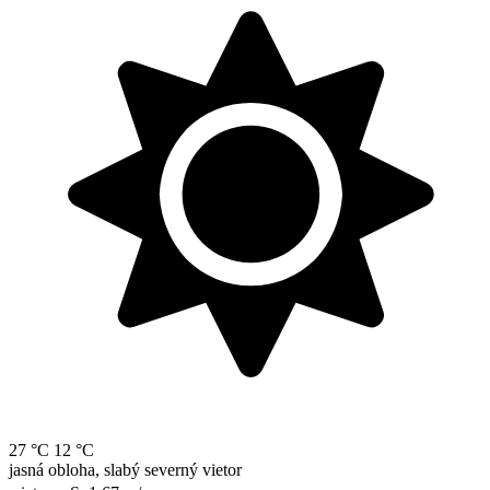
27 °C
12 °C
jasná obloha, slabý severný vietor