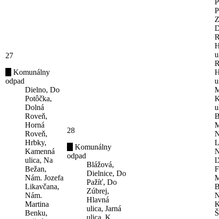
P
P
Z
D
R
H
u
27
R
Komunálny
H
odpad
u
Dielno, Do
M
Potôčka,
K
Dolná
u
Roveň,
B
Horná
M
28
Roveň,
N
Hrbky,
L
Komunálny
Kamenná
N
odpad
ulica, Na
Ľ
Blážová,
Bežan,
F
Dielnice, Do
Nám. Jozefa
M
Pažíť, Do
Likavčana,
B
Zúbrej,
Nám.
N
Hlavná
Martina
K
ulica, Jarná
Benku,
Š
ulica, K