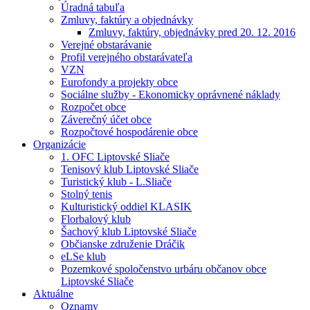
Úradná tabuľa
Zmluvy, faktúry a objednávky
Zmluvy, faktúry, objednávky pred 20. 12. 2016
Verejné obstarávanie
Profil verejného obstarávateľa
VZN
Eurofondy a projekty obce
Sociálne služby - Ekonomicky oprávnené náklady
Rozpočet obce
Záverečný účet obce
Rozpočtové hospodárenie obce
Organizácie
1. OFC Liptovské Sliače
Tenisový klub Liptovské Sliače
Turistický klub - L.Sliače
Stolný tenis
Kulturistický oddiel KLASIK
Florbalový klub
Šachový klub Liptovské Sliače
Občianske združenie Dráčik
eLSe klub
Pozemkové spoločenstvo urbáru občanov obce
Liptovské Sliače
Aktuálne
Oznamy