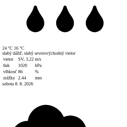
24 °C
16 °C
slabý dážď, slabý severovýchodný vietor
vietor
SV, 3.22
m/s
tlak
1020
hPa
vlhkosť
86
%
zrážky
2.44
mm
sobota 8. 8. 2026