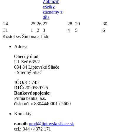
Zobraziť
všetky
záznamy z
dňa
24
25
26
27
28
29
30
31
1
2
3
4
5
6
Kostol sv. Šimona a Júdu
Adresa
Obecný úrad
Ul. Seč 635/2
034 84 Liptovské Sliače
- Stredný Sliač
IČO:
315745
DIČ:
2020589725
Bankové spojenie:
Prima banka, a.s.
číslo účtu: 8304440001 / 5600
Kontakty
e-mail:
urad@liptovskesliace.sk
tel.:
044 / 4372 171