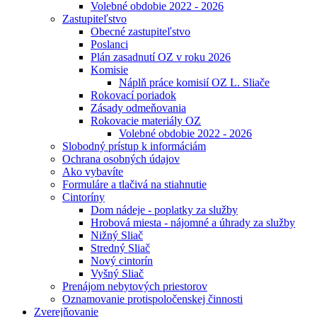
Volebné obdobie 2022 - 2026
Zastupiteľstvo
Obecné zastupiteľstvo
Poslanci
Plán zasadnutí OZ v roku 2026
Komisie
Náplň práce komisií OZ L. Sliače
Rokovací poriadok
Zásady odmeňovania
Rokovacie materiály OZ
Volebné obdobie 2022 - 2026
Slobodný prístup k informáciám
Ochrana osobných údajov
Ako vybavíte
Formuláre a tlačivá na stiahnutie
Cintoríny
Dom nádeje - poplatky za služby
Hrobová miesta - nájomné a úhrady za služby
Nižný Sliač
Stredný Sliač
Nový cintorín
Vyšný Sliač
Prenájom nebytových priestorov
Oznamovanie protispoločenskej činnosti
Zverejňovanie