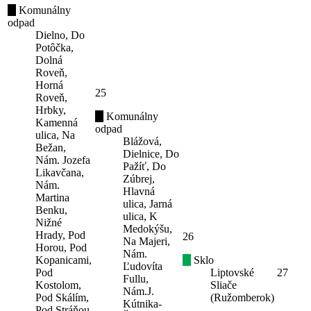
Komunálny
odpad
Dielno, Do
Potôčka,
Dolná
Roveň,
Horná
25
Roveň,
Hrbky,
Komunálny
Kamenná
odpad
ulica, Na
Blážová,
Bežan,
Dielnice, Do
Nám. Jozefa
Pažíť, Do
Likavčana,
Zúbrej,
Nám.
Hlavná
Martina
ulica, Jarná
Benku,
ulica, K
Nižné
Medokýšu,
Hrady, Pod
26
Na Majeri,
Horou, Pod
Nám.
Kopanicami,
Sklo
Ľudovíta
Pod
Liptovské
27
Fullu,
Kostolom,
Sliače
Nám.J.
Pod Skálím,
(Ružomberok)
Kútnika-
Pod Stráňou,