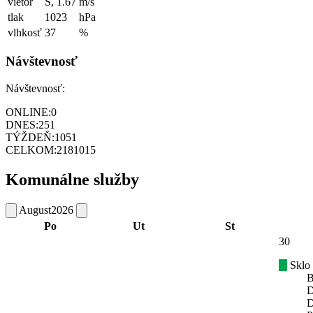
vietor
S, 1.67
m/s
tlak
1023
hPa
vlhkosť
37
%
Návštevnosť
Návštevnosť:
ONLINE:
0
DNES:
251
TÝŽDEŇ:
1051
CELKOM:
2181015
Komunálne služby
August
2026
Po
Ut
St
30
Sklo
B
D
D