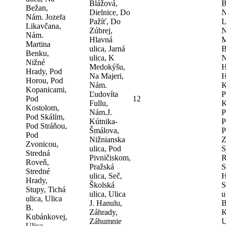
Blážová,
B
Bežan,
Dielnice, Do
N
Nám. Jozefa
Pažíť, Do
L
Likavčana,
Zúbrej,
N
Nám.
Hlavná
M
Martina
ulica, Jarná
B
Benku,
ulica, K
N
Nižné
Medokýšu,
H
Hrady, Pod
Na Majeri,
H
Horou, Pod
Nám.
K
Kopanicami,
Ľudovíta
P
Pod
12
Fullu,
K
Kostolom,
Nám.J.
P
Pod Skálím,
Kútnika-
P
Pod Stráňou,
Šmálova,
P
Pod
Nižnianska
Z
Zvonicou,
ulica, Pod
S
Stredná
Pivničiskom,
R
Roveň,
Pražská
S
Stredné
ulica, Seč,
H
Hrady,
Školská
S
Stupy, Tichá
ulica, Ulica
u
ulica, Ulica
J. Hanulu,
B
B.
Záhrady,
K
Kubánkovej,
Záhumnie
U
Ulica