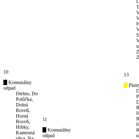
U
T
V
V
H
V
S
V
u
Z
Z
10
13
Komunálny
Plast
odpad
D
Dielno, Do
P
Potôčka,
D
Dolná
R
Roveň,
H
Horná
R
11
Roveň,
H
Hrbky,
Komunálny
K
Kamenná
odpad
u
ulica, Na