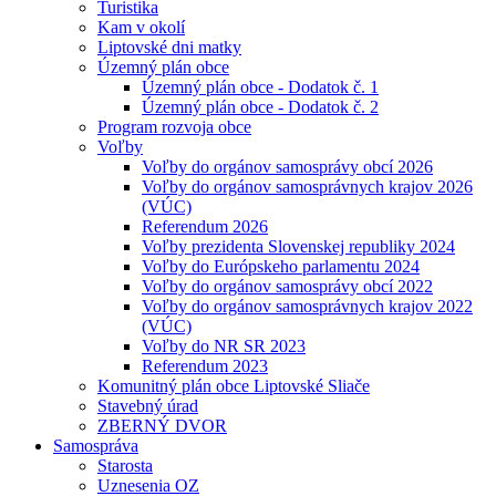
Turistika
Kam v okolí
Liptovské dni matky
Územný plán obce
Územný plán obce - Dodatok č. 1
Územný plán obce - Dodatok č. 2
Program rozvoja obce
Voľby
Voľby do orgánov samosprávy obcí 2026
Voľby do orgánov samosprávnych krajov 2026
(VÚC)
Referendum 2026
Voľby prezidenta Slovenskej republiky 2024
Voľby do Európskeho parlamentu 2024
Voľby do orgánov samosprávy obcí 2022
Voľby do orgánov samosprávnych krajov 2022
(VÚC)
Voľby do NR SR 2023
Referendum 2023
Komunitný plán obce Liptovské Sliače
Stavebný úrad
ZBERNÝ DVOR
Samospráva
Starosta
Uznesenia OZ