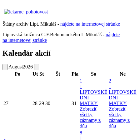
Štátny archív Lipt. Mikuláš -
nájdete
na
internetovej
stránke
Liptovská knižnica G.F.Belopotockého L.Mikuláš -
nájdete
na internetovej stránke
Kalendár akcií
August
2026
Po
Ut
St
Št
Pia
So
Ne
1
2
1
1
LIPTOVSKÉ
LIPTOVSKÉ
DNI
DNI
27
28
29
30
31
MATKY
MATKY
Zobraziť
Zobraziť
všetky
všetky
záznamy z
záznamy z
dňa
dňa
8
1