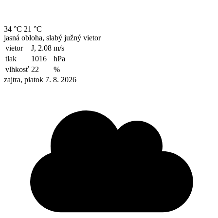
34 °C
21 °C
jasná obloha, slabý južný vietor
vietor
J, 2.08
m/s
tlak
1016
hPa
vlhkosť
22
%
zajtra, piatok 7. 8. 2026