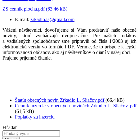
ZS cenník plocha.pdf (63.46 kB)
E-mail:
zrkadlo.ls@gmail.com
Vážení návštevníci, dovoľujeme si Vám predstaviť naše obecné
noviny, ktoré vychádzajú dvojmesačne. Pre našich rodákov
a vzdialených spoluobčanov sme pripravili od čísla 1/2003 aj ich
elektronickú verziu vo formáte PDF. Veríme, že to prispeje k lepšej
informovanosti občanov, ako aj návštevníkov o dianí v našej obci.
Prajeme príjemné čítanie.
Štatút obecných novín Zrkadlo L. Sliačov.pdf
(66,4 kB)
Cenník inzercie v obecných novínách Zrkadlo L. Sliačov. pdf
(61,5 kB)
Poplatky za inzerciu
Hľadať