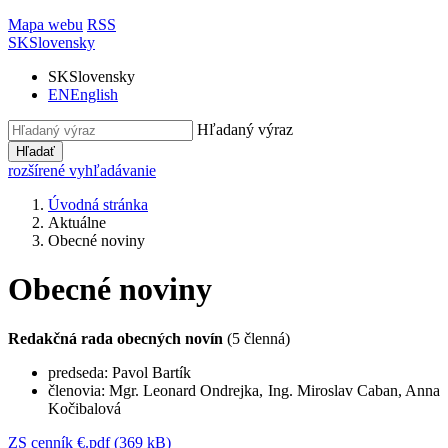
Mapa webu
RSS
SK
Slovensky
SK
Slovensky
EN
English
Hľadaný výraz
Hľadať
rozšírené vyhľadávanie
Úvodná stránka
Aktuálne
Obecné noviny
Obecné noviny
Redakčná rada obecných novín
(5 členná)
predseda: Pavol Bartík
členovia: Mgr. Leonard Ondrejka, Ing. Miroslav Caban, Anna
Kočibalová
ZS cenník €.pdf (369 kB)