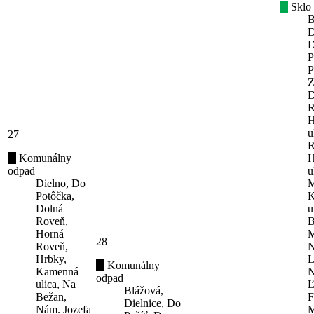
Sklo
B
D
D
P
P
Z
D
R
H
u
27
R
Komunálny
H
odpad
u
Dielno, Do
M
Potôčka,
K
Dolná
u
Roveň,
B
Horná
M
28
Roveň,
N
Hrbky,
L
Komunálny
Kamenná
N
odpad
ulica, Na
Ľ
Blážová,
Bežan,
F
Dielnice, Do
Nám. Jozefa
M