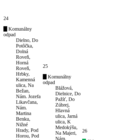
24
Komunálny
odpad
Dielno, Do
Potôčka,
Dolná
Roveň,
Horná
25
Roveň,
Hrbky,
Komunálny
Kamenná
odpad
ulica, Na
Blážová,
Bežan,
Dielnice, Do
Nám. Jozefa
Pažíť, Do
Likavčana,
Zúbrej,
Nám.
Hlavná
Martina
ulica, Jarná
Benku,
ulica, K
Nižné
Medokýšu,
Hrady, Pod
26
Na Majeri,
Horou, Pod
Nám.