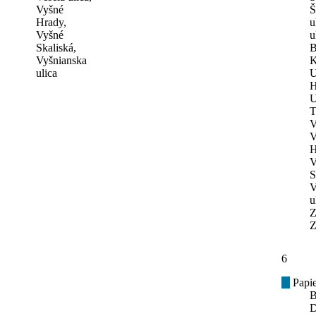
Vyšné
Š
Hrady,
u
Vyšné
u
Skaliská,
B
Vyšnianska
K
ulica
U
H
U
T
V
V
H
V
S
V
u
Z
Z
6
Papie
B
D