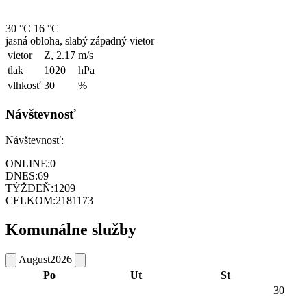
30 °C
16 °C
jasná obloha, slabý západný vietor
vietor
Z, 2.17
m/s
tlak
1020
hPa
vlhkosť
30
%
Návštevnosť
Návštevnosť:
ONLINE:
0
DNES:
69
TÝŽDEŇ:
1209
CELKOM:
2181173
Komunálne služby
August
2026
Po
Ut
St
30