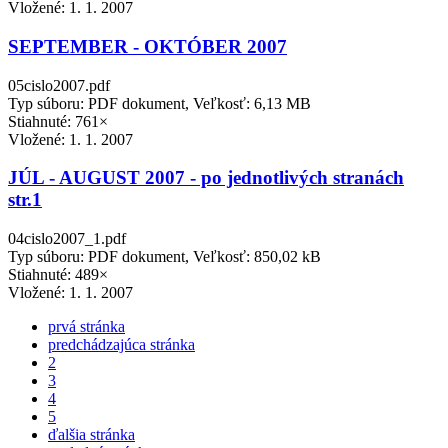
Vložené:
1. 1. 2007
SEPTEMBER - OKTÓBER 2007
05cislo2007.pdf
Typ súboru: PDF dokument, Veľkosť: 6,13 MB
Stiahnuté: 761×
Vložené:
1. 1. 2007
JÚL - AUGUST 2007 - po jednotlivých stranách
str.1
04cislo2007_1.pdf
Typ súboru: PDF dokument, Veľkosť: 850,02 kB
Stiahnuté: 489×
Vložené:
1. 1. 2007
prvá stránka
predchádzajúca stránka
2
3
4
5
ďalšia stránka