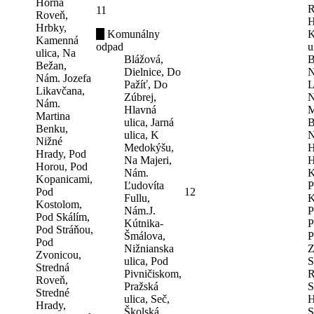
Horná
R
11
Roveň,
H
Hrbky,
Komunálny
K
Kamenná
odpad
u
ulica, Na
Blážová,
B
Bežan,
Dielnice, Do
N
Nám. Jozefa
Pažíť, Do
L
Likavčana,
Zúbrej,
N
Nám.
Hlavná
M
Martina
ulica, Jarná
B
Benku,
ulica, K
N
Nižné
Medokýšu,
H
Hrady, Pod
Na Majeri,
H
Horou, Pod
Nám.
K
Kopanicami,
Ľudovíta
P
Pod
12
Fullu,
K
Kostolom,
Nám.J.
P
Pod Skálím,
Kútnika-
P
Pod Stráňou,
Šmálova,
P
Pod
Nižnianska
Z
Zvonicou,
ulica, Pod
S
Stredná
Pivničiskom,
R
Roveň,
Pražská
S
Stredné
ulica, Seč,
H
Hrady,
Školská
S