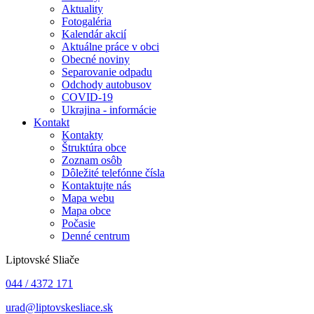
Aktuality
Fotogaléria
Kalendár akcií
Aktuálne práce v obci
Obecné noviny
Separovanie odpadu
Odchody autobusov
COVID-19
Ukrajina - informácie
Kontakt
Kontakty
Štruktúra obce
Zoznam osôb
Dôležité telefónne čísla
Kontaktujte nás
Mapa webu
Mapa obce
Počasie
Denné centrum
Liptovské Sliače
044 / 4372 171
urad@liptovskesliace.sk