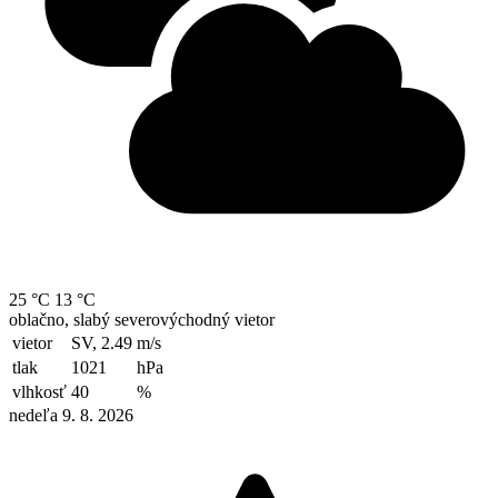
25 °C
13 °C
oblačno, slabý severovýchodný vietor
vietor
SV, 2.49
m/s
tlak
1021
hPa
vlhkosť
40
%
nedeľa 9. 8. 2026