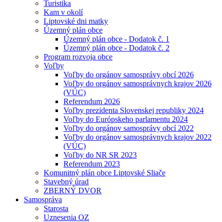
Turistika
Kam v okolí
Liptovské dni matky
Územný plán obce
Územný plán obce - Dodatok č. 1
Územný plán obce - Dodatok č. 2
Program rozvoja obce
Voľby
Voľby do orgánov samosprávy obcí 2026
Voľby do orgánov samosprávnych krajov 2026
(VÚC)
Referendum 2026
Voľby prezidenta Slovenskej republiky 2024
Voľby do Európskeho parlamentu 2024
Voľby do orgánov samosprávy obcí 2022
Voľby do orgánov samosprávnych krajov 2022
(VÚC)
Voľby do NR SR 2023
Referendum 2023
Komunitný plán obce Liptovské Sliače
Stavebný úrad
ZBERNÝ DVOR
Samospráva
Starosta
Uznesenia OZ