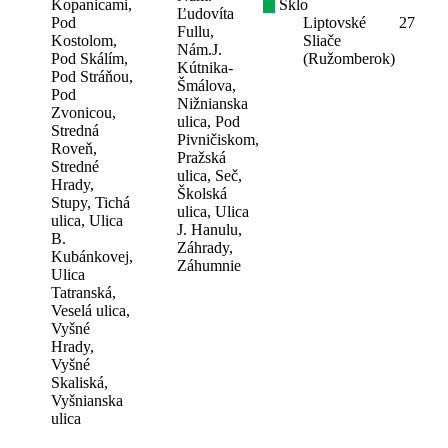
Kopanicami,
Sklo
Ľudovíta
Pod
Liptovské
27
Fullu,
Kostolom,
Sliače
Nám.J.
Pod Skálím,
(Ružomberok)
Kútnika-
Pod Stráňou,
Šmálova,
Pod
Nižnianska
Zvonicou,
ulica, Pod
Stredná
Pivničiskom,
Roveň,
Pražská
Stredné
ulica, Seč,
Hrady,
Školská
Stupy, Tichá
ulica, Ulica
ulica, Ulica
J. Hanulu,
B.
Záhrady,
Kubánkovej,
Záhumnie
Ulica
Tatranská,
Veselá ulica,
Vyšné
Hrady,
Vyšné
Skaliská,
Vyšnianska
ulica