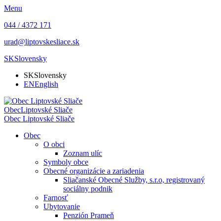
Menu
044 / 4372 171
urad@liptovskesliace.sk
SK
Slovensky
SK
Slovensky
EN
English
Obec
Liptovské Sliače
Obec
Liptovské Sliače
Obec
O obci
Zoznam ulíc
Symboly obce
Obecné organizácie a zariadenia
Sliačanské Obecné Služby, s.r.o, registrovaný
sociálny podnik
Farnosť
Ubytovanie
Penzión Prameň