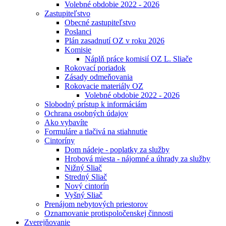
Volebné obdobie 2022 - 2026
Zastupiteľstvo
Obecné zastupiteľstvo
Poslanci
Plán zasadnutí OZ v roku 2026
Komisie
Náplň práce komisií OZ L. Sliače
Rokovací poriadok
Zásady odmeňovania
Rokovacie materiály OZ
Volebné obdobie 2022 - 2026
Slobodný prístup k informáciám
Ochrana osobných údajov
Ako vybavíte
Formuláre a tlačivá na stiahnutie
Cintoríny
Dom nádeje - poplatky za služby
Hrobová miesta - nájomné a úhrady za služby
Nižný Sliač
Stredný Sliač
Nový cintorín
Vyšný Sliač
Prenájom nebytových priestorov
Oznamovanie protispoločenskej činnosti
Zverejňovanie