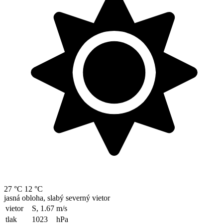
27 °C
12 °C
jasná obloha, slabý severný vietor
vietor
S, 1.67
m/s
tlak
1023
hPa