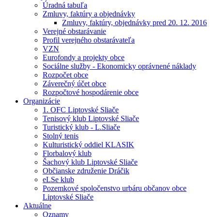
Úradná tabuľa
Zmluvy, faktúry a objednávky
Zmluvy, faktúry, objednávky pred 20. 12. 2016
Verejné obstarávanie
Profil verejného obstarávateľa
VZN
Eurofondy a projekty obce
Sociálne služby - Ekonomicky oprávnené náklady
Rozpočet obce
Záverečný účet obce
Rozpočtové hospodárenie obce
Organizácie
1. OFC Liptovské Sliače
Tenisový klub Liptovské Sliače
Turistický klub - L.Sliače
Stolný tenis
Kulturistický oddiel KLASIK
Florbalový klub
Šachový klub Liptovské Sliače
Občianske združenie Dráčik
eLSe klub
Pozemkové spoločenstvo urbáru občanov obce
Liptovské Sliače
Aktuálne
Oznamy