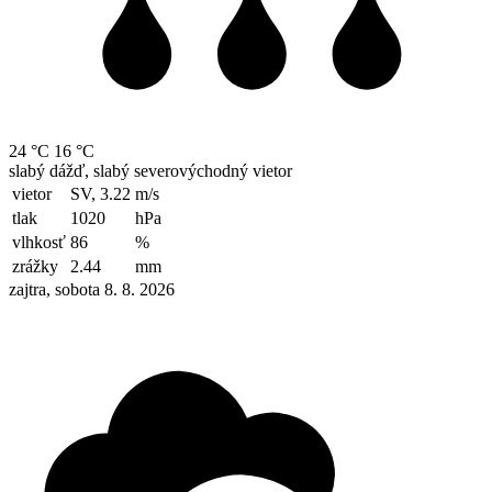
24 °C
16 °C
slabý dážď, slabý severovýchodný vietor
vietor
SV, 3.22
m/s
tlak
1020
hPa
vlhkosť
86
%
zrážky
2.44
mm
zajtra, sobota 8. 8. 2026