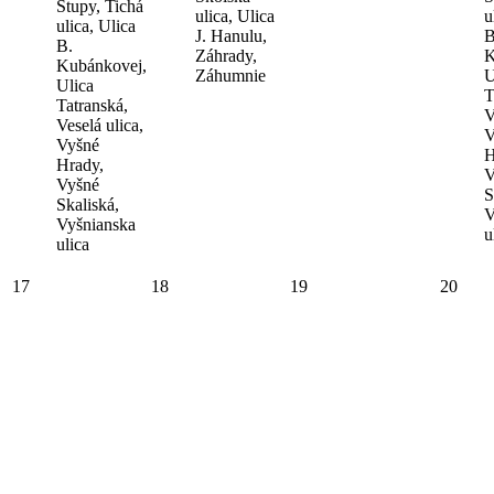
Stupy, Tichá
ulica, Ulica
u
ulica, Ulica
J. Hanulu,
B
B.
Záhrady,
K
Kubánkovej,
Záhumnie
U
Ulica
T
Tatranská,
V
Veselá ulica,
V
Vyšné
H
Hrady,
V
Vyšné
S
Skaliská,
V
Vyšnianska
u
ulica
17
18
19
20