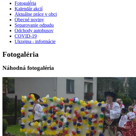
Fotogaléria
Kalendár akcií
Aktuálne práce v obci
Obecné noviny
Separovanie odpadu
Odchody autobusov
COVID-19
Ukrajina - informácie
Fotogaléria
Náhodná fotogaléria