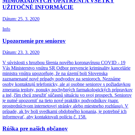
MIMORIADNYCH OPATRENÍ A VŠETKY
UŽITOČNÉ INFORMÁCIE
Dátum:
25. 3. 2020
Info
Upozornenie pre seniorov
Dátum:
23. 3. 2020
V súvislosti s hrozbou šírenia nového koronavírusu COVID - 19
Vás Ministerstvo vnútra SR Odbor prevencie kriminality kancelárie
ministra vnútra upozorňuje, že na území boli Slovenska
zaznamenané nové prípady podvodov na senioroch. Neznáme
osoby kontaktujú telefonicky, ale aj osobne seniorov s požiadavkou
zmerania teploty, ponuky pochybných farmakologických prípravkov
a iné, čím chcú zneužiť súčasnú situáciu vo svoj prospech. Seniorov
je nutné upozorniť na tieto nové praktiky podvodníkov (napr.
prostredníctvom internetovej stránky alebo miestneho rozhlasu). V
prípade, ak by boli svedkami obdobného konania, je potrebné ich
informovať, aby kontaktovali políciu č. 158.
Rúška pre našich občanov