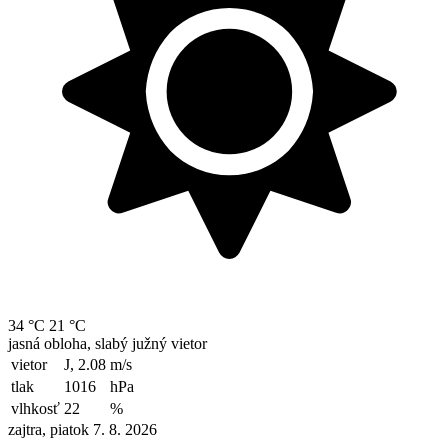
34 °C
21 °C
jasná obloha, slabý južný vietor
vietor
J, 2.08
m/s
tlak
1016
hPa
vlhkosť
22
%
zajtra, piatok 7. 8. 2026