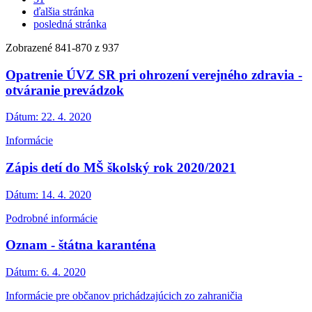
ďalšia stránka
posledná stránka
Zobrazené
841
-
870
z 937
Opatrenie ÚVZ SR pri ohrození verejného zdravia -
otváranie prevádzok
Dátum:
22. 4. 2020
Informácie
Zápis detí do MŠ školský rok 2020/2021
Dátum:
14. 4. 2020
Podrobné informácie
Oznam - štátna karanténa
Dátum:
6. 4. 2020
Informácie pre občanov prichádzajúcich zo zahraničia