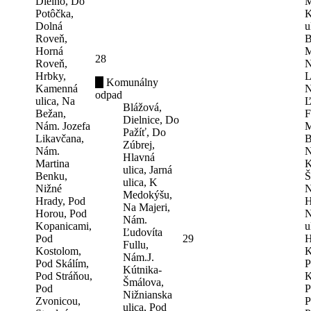
Dielno, Do
M
Potôčka,
K
Dolná
u
Roveň,
B
Horná
M
28
Roveň,
N
Hrbky,
L
Komunálny
Kamenná
N
odpad
ulica, Na
Ľ
Blážová,
Bežan,
F
Dielnice, Do
Nám. Jozefa
M
Pažíť, Do
Likavčana,
B
Zúbrej,
Nám.
N
Hlavná
Martina
K
ulica, Jarná
Benku,
Š
ulica, K
Nižné
N
Medokýšu,
Hrady, Pod
H
Na Majeri,
Horou, Pod
N
Nám.
Kopanicami,
u
Ľudovíta
Pod
29
H
Fullu,
Kostolom,
K
Nám.J.
Pod Skálím,
P
Kútnika-
Pod Stráňou,
K
Šmálova,
Pod
P
Nižnianska
Zvonicou,
P
ulica, Pod