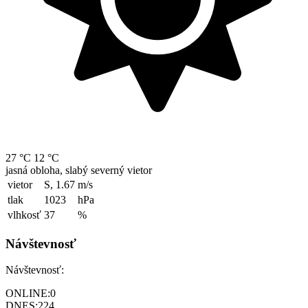
27 °C
12 °C
jasná obloha, slabý severný vietor
vietor
S, 1.67
m/s
tlak
1023
hPa
vlhkosť
37
%
Návštevnosť
Návštevnosť:
ONLINE:
0
DNES:
224