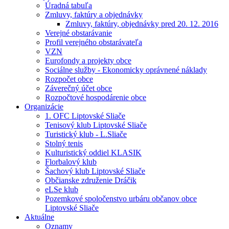
Úradná tabuľa
Zmluvy, faktúry a objednávky
Zmluvy, faktúry, objednávky pred 20. 12. 2016
Verejné obstarávanie
Profil verejného obstarávateľa
VZN
Eurofondy a projekty obce
Sociálne služby - Ekonomicky oprávnené náklady
Rozpočet obce
Záverečný účet obce
Rozpočtové hospodárenie obce
Organizácie
1. OFC Liptovské Sliače
Tenisový klub Liptovské Sliače
Turistický klub - L.Sliače
Stolný tenis
Kulturistický oddiel KLASIK
Florbalový klub
Šachový klub Liptovské Sliače
Občianske združenie Dráčik
eLSe klub
Pozemkové spoločenstvo urbáru občanov obce
Liptovské Sliače
Aktuálne
Oznamy