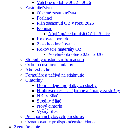
Volebné obdobie 2022 - 2026
Zastupiteľstvo
Obecné zastupiteľstvo
Poslanci
Plán zasadnutí OZ v roku 2026
Komisie
Náplň práce komisií OZ L. Sliače
Rokovací poriadok
Zásady odmeňovania
Rokovacie materiály OZ
Volebné obdobie 2022 - 2026
Slobodný prístup k informáciám
Ochrana osobných údajov
Ako vybavíte
Formuláre a tlačivá na stiahnutie
Cintoríny
Dom nádeje - poplatky za služby
Hrobová miesta - nájomné a úhrady za služby
Nižný Sliač
Stredný Sliač
Nový cintorín
Vyšný Sliač
Prenájom nebytových priestorov
Oznamovanie protispoločenskej činnosti
Zverejňovanie