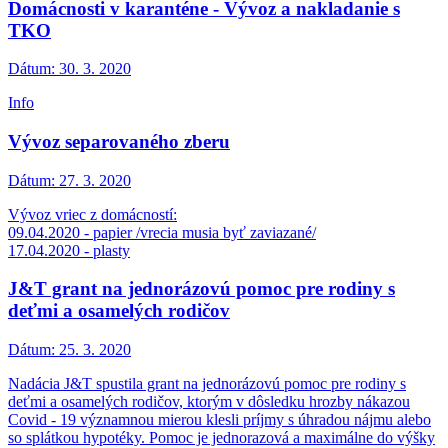
Domácnosti v karanténe - Vývoz a nakladanie s
TKO
Dátum:
30. 3. 2020
Info
Vývoz separovaného zberu
Dátum:
27. 3. 2020
Vývoz vriec z domácností:
09.04.2020 - papier /vrecia musia byť zaviazané/
17.04.2020 - plasty
J&T grant na jednorázovú pomoc pre rodiny s
deťmi a osamelých rodičov
Dátum:
25. 3. 2020
Nadácia J&T spustila grant na jednorázovú pomoc pre rodiny s
deťmi a osamelých rodičov, ktorým v dôsledku hrozby nákazou
Covid - 19 významnou mierou klesli príjmy s úhradou nájmu alebo
so splátkou hypotéky. Pomoc je jednorazová a maximálne do výšky