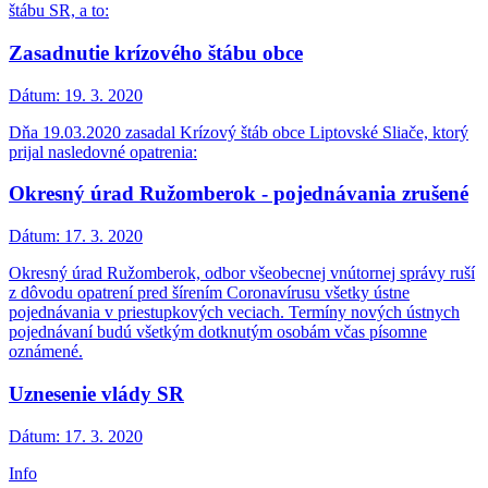
štábu SR, a to:
Zasadnutie krízového štábu obce
Dátum:
19. 3. 2020
Dňa 19.03.2020 zasadal Krízový štáb obce Liptovské Sliače, ktorý
prijal nasledovné opatrenia:
Okresný úrad Ružomberok - pojednávania zrušené
Dátum:
17. 3. 2020
Okresný úrad Ružomberok, odbor všeobecnej vnútornej správy ruší
z dôvodu opatrení pred šírením Coronavírusu všetky ústne
pojednávania v priestupkových veciach. Termíny nových ústnych
pojednávaní budú všetkým dotknutým osobám včas písomne
oznámené.
Uznesenie vlády SR
Dátum:
17. 3. 2020
Info