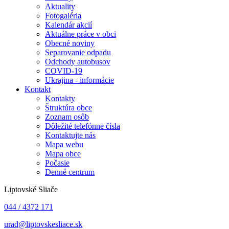
Aktuality
Fotogaléria
Kalendár akcií
Aktuálne práce v obci
Obecné noviny
Separovanie odpadu
Odchody autobusov
COVID-19
Ukrajina - informácie
Kontakt
Kontakty
Štruktúra obce
Zoznam osôb
Dôležité telefónne čísla
Kontaktujte nás
Mapa webu
Mapa obce
Počasie
Denné centrum
Liptovské Sliače
044 / 4372 171
urad@liptovskesliace.sk