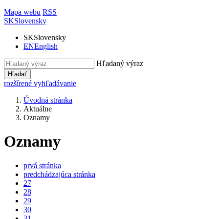
Mapa webu
RSS
SK
Slovensky
SK
Slovensky
EN
English
Hľadaný výraz
Hľadať
rozšírené vyhľadávanie
Úvodná stránka
Aktuálne
Oznamy
Oznamy
prvá stránka
predchádzajúca stránka
27
28
29
30
31