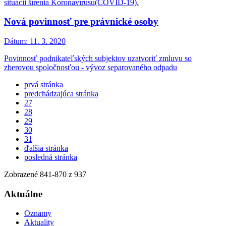
situácii šírenia Koronavírusu(COVID-19).
Nová povinnosť pre právnické osoby
Dátum:
11. 3. 2020
Povinnosť podnikateľských subjektov uzatvoriť zmluvu so
zberovou spoločnosťou - vývoz separovaného odpadu
prvá stránka
predchádzajúca stránka
27
28
29
30
31
ďalšia stránka
posledná stránka
Zobrazené
841
-
870
z 937
Aktuálne
Oznamy
Aktuality