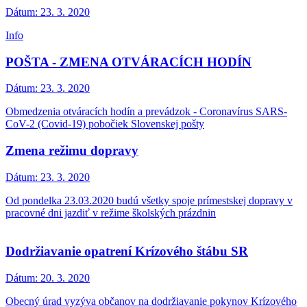
Dátum:
23. 3. 2020
Info
POŠTA - ZMENA OTVÁRACÍCH HODÍN
Dátum:
23. 3. 2020
Obmedzenia otváracích hodín a prevádzok - Coronavírus SARS-
CoV-2 (Covid-19) pobočiek Slovenskej pošty
Zmena režimu dopravy
Dátum:
23. 3. 2020
Od pondelka 23.03.2020 budú všetky spoje prímestskej dopravy v
pracovné dni jazdiť v režime školských prázdnin
Dodržiavanie opatrení Krízového štábu SR
Dátum:
20. 3. 2020
Obecný úrad vyzýva občanov na dodržiavanie pokynov Krízového