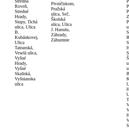
Stredná
P
Pivničiskom,
Roveň,
P
Pražská
Stredné
P
ulica, Seč,
Hrady,
Z
Školská
Stupy, Tichá
P
ulica, Ulica
ulica, Ulica
u
J. Hanulu,
B.
S
Záhrady,
Kubánkovej,
R
Záhumnie
Ulica
S
Tatranská,
H
Veselá ulica,
S
Vyšné
Š
Hrady,
u
Vyšné
u
Skaliská,
B
Vyšnianska
K
ulica
U
H
U
T
V
V
H
V
S