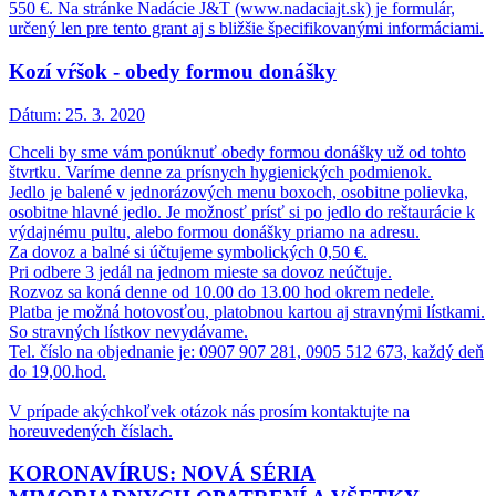
550 €. Na stránke Nadácie J&T (www.nadaciajt.sk) je formulár,
určený len pre tento grant aj s bližšie špecifikovanými informáciami.
Kozí vŕšok - obedy formou donášky
Dátum:
25. 3. 2020
Chceli by sme vám ponúknuť obedy formou donášky už od tohto
štvrtku. Varíme denne za prísnych hygienických podmienok.
Jedlo je balené v jednorázových menu boxoch, osobitne polievka,
osobitne hlavné jedlo. Je možnosť prísť si po jedlo do reštaurácie k
výdajnému pultu, alebo formou donášky priamo na adresu.
Za dovoz a balné si účtujeme symbolických 0,50 €.
Pri odbere 3 jedál na jednom mieste sa dovoz neúčtuje.
Rozvoz sa koná denne od 10.00 do 13.00 hod okrem nedele.
Platba je možná hotovosťou, platobnou kartou aj stravnými lístkami.
So stravných lístkov nevydávame.
Tel. číslo na objednanie je: 0907 907 281, 0905 512 673, každý deň
do 19,00.hod.
V prípade akýchkoľvek otázok nás prosím kontaktujte na
horeuvedených číslach.
KORONAVÍRUS: NOVÁ SÉRIA