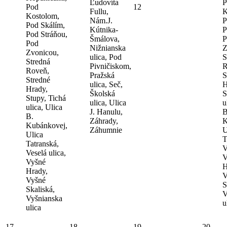
Ľudovíta
P
Pod
12
Fullu,
K
Kostolom,
Nám.J.
P
Pod Skálím,
Kútnika-
P
Pod Stráňou,
Šmálova,
P
Pod
Nižnianska
Z
Zvonicou,
ulica, Pod
S
Stredná
Pivničiskom,
R
Roveň,
Pražská
S
Stredné
ulica, Seč,
H
Hrady,
Školská
S
Stupy, Tichá
ulica, Ulica
u
ulica, Ulica
J. Hanulu,
B
B.
Záhrady,
K
Kubánkovej,
Záhumnie
U
Ulica
T
Tatranská,
V
Veselá ulica,
V
Vyšné
H
Hrady,
V
Vyšné
S
Skaliská,
V
Vyšnianska
u
ulica
17
18
19
20