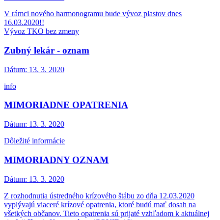
V rámci nového harmonogramu bude vývoz plastov dnes
16.03.2020!!
Vývoz TKO bez zmeny
Zubný lekár - oznam
Dátum:
13. 3. 2020
info
MIMORIADNE OPATRENIA
Dátum:
13. 3. 2020
Dôležité informácie
MIMORIADNY OZNAM
Dátum:
13. 3. 2020
Z rozhodnutia ústredného krízového štábu zo dňa 12.03.2020
vyplývajú viaceré krízové opatrenia, ktoré budú mať dosah na
všetkých občanov. Tieto opatrenia sú prijaté vzhľadom k aktuálnej