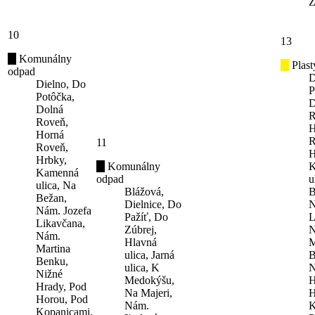
Z
10
13
Komunálny
Plast
odpad
D
Dielno, Do
P
Potôčka,
D
Dolná
R
Roveň,
H
Horná
R
11
Roveň,
H
Hrbky,
Komunálny
K
Kamenná
odpad
u
ulica, Na
Blážová,
B
Bežan,
Dielnice, Do
N
Nám. Jozefa
Pažíť, Do
L
Likavčana,
Zúbrej,
N
Nám.
Hlavná
M
Martina
ulica, Jarná
B
Benku,
ulica, K
N
Nižné
Medokýšu,
H
Hrady, Pod
Na Majeri,
H
Horou, Pod
Nám.
K
Kopanicami,