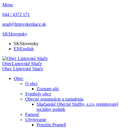
Menu
044 / 4372 171
urad@liptovskesliace.sk
SK
Slovensky
SK
Slovensky
EN
English
Obec
Liptovské Sliače
Obec
Liptovské Sliače
Obec
O obci
Zoznam ulíc
Symboly obce
Obecné organizácie a zariadenia
Sliačanské Obecné Služby, s.r.o, registrovaný
sociálny podnik
Farnosť
Ubytovanie
Penzión Prameň