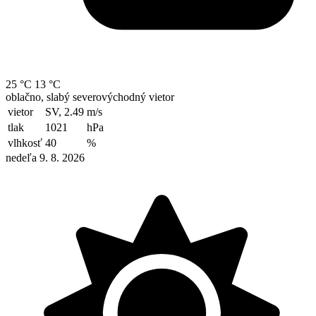
25 °C
13 °C
oblačno, slabý severovýchodný vietor
vietor
SV, 2.49
m/s
tlak
1021
hPa
vlhkosť
40
%
nedeľa 9. 8. 2026