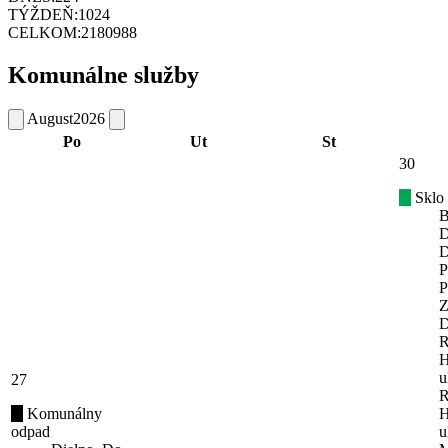
TÝŽDEŇ:
1024
CELKOM:
2180988
Komunálne služby
August
2026
Po
Ut
St
30
Sklo
B
D
D
P
P
Z
D
R
H
u
27
R
Komunálny
H
odpad
u