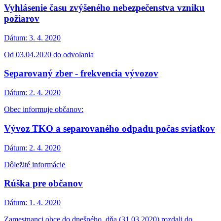
Vyhlásenie času zvýšeného nebezpečenstva vzniku
požiarov
Dátum:
3. 4. 2020
Od 03.04.2020 do odvolania
Separovaný zber - frekvencia vývozov
Dátum:
2. 4. 2020
Obec informuje občanov:
Vývoz TKO a separovaného odpadu počas sviatkov
Dátum:
2. 4. 2020
Dôležité informácie
Rúška pre občanov
Dátum:
1. 4. 2020
Zamestnanci obce do dnešného, dňa (31.03.2020) rozdali do