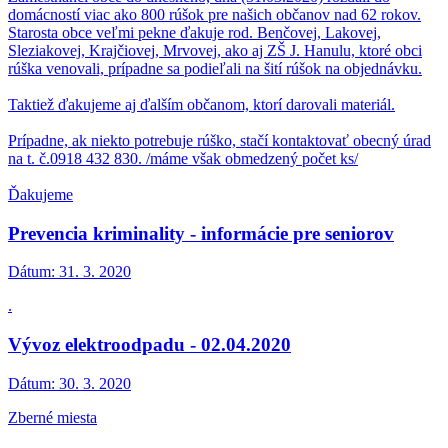
domácností viac ako 800 rúšok pre našich občanov nad 62 rokov.
Starosta obce veľmi pekne ďakuje rod. Benčovej, Lakovej,
Sleziakovej, Krajčiovej, Mrvovej, ako aj ZŠ J. Hanulu, ktoré obci
rúška venovali, prípadne sa podieľali na šití rúšok na objednávku.
Taktiež ďakujeme aj ďalším občanom, ktorí darovali materiál.
Prípadne, ak niekto potrebuje rúško, stačí kontaktovať obecný úrad
na t. č.0918 432 830. /máme však obmedzený počet ks/
Ďakujeme
Prevencia kriminality - informácie pre seniorov
Dátum:
31. 3. 2020
.
Vývoz elektroodpadu - 02.04.2020
Dátum:
30. 3. 2020
Zberné miesta