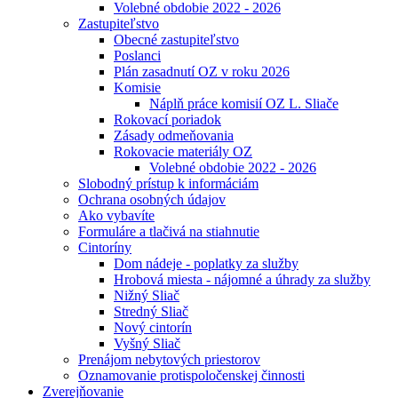
Volebné obdobie 2022 - 2026
Zastupiteľstvo
Obecné zastupiteľstvo
Poslanci
Plán zasadnutí OZ v roku 2026
Komisie
Náplň práce komisií OZ L. Sliače
Rokovací poriadok
Zásady odmeňovania
Rokovacie materiály OZ
Volebné obdobie 2022 - 2026
Slobodný prístup k informáciám
Ochrana osobných údajov
Ako vybavíte
Formuláre a tlačivá na stiahnutie
Cintoríny
Dom nádeje - poplatky za služby
Hrobová miesta - nájomné a úhrady za služby
Nižný Sliač
Stredný Sliač
Nový cintorín
Vyšný Sliač
Prenájom nebytových priestorov
Oznamovanie protispoločenskej činnosti
Zverejňovanie