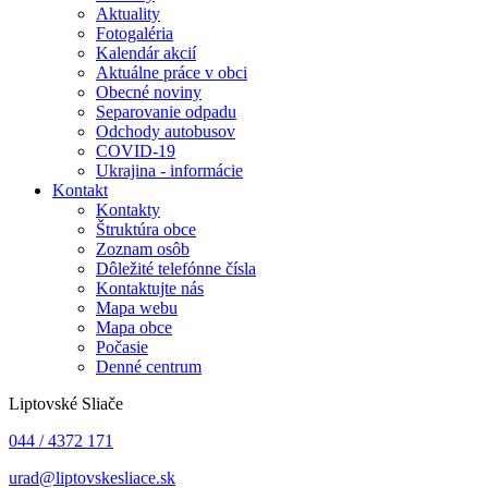
Aktuality
Fotogaléria
Kalendár akcií
Aktuálne práce v obci
Obecné noviny
Separovanie odpadu
Odchody autobusov
COVID-19
Ukrajina - informácie
Kontakt
Kontakty
Štruktúra obce
Zoznam osôb
Dôležité telefónne čísla
Kontaktujte nás
Mapa webu
Mapa obce
Počasie
Denné centrum
Liptovské Sliače
044 / 4372 171
urad@liptovskesliace.sk