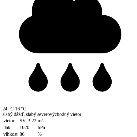
24 °C
16 °C
slabý dážď, slabý severovýchodný vietor
vietor
SV, 3.22
m/s
tlak
1020
hPa
vlhkosť
86
%