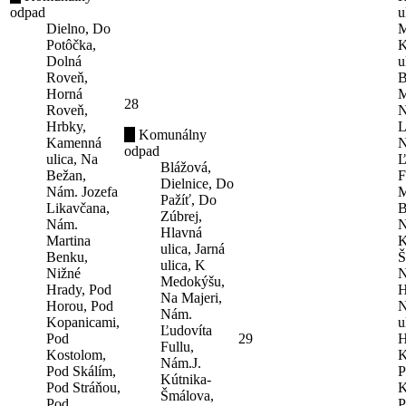
odpad
u
Dielno, Do
M
Potôčka,
K
Dolná
u
Roveň,
B
Horná
M
28
Roveň,
N
Hrbky,
L
Komunálny
Kamenná
N
odpad
ulica, Na
Ľ
Blážová,
Bežan,
F
Dielnice, Do
Nám. Jozefa
M
Pažíť, Do
Likavčana,
B
Zúbrej,
Nám.
N
Hlavná
Martina
K
ulica, Jarná
Benku,
Š
ulica, K
Nižné
N
Medokýšu,
Hrady, Pod
H
Na Majeri,
Horou, Pod
N
Nám.
Kopanicami,
u
Ľudovíta
Pod
29
H
Fullu,
Kostolom,
K
Nám.J.
Pod Skálím,
P
Kútnika-
Pod Stráňou,
K
Šmálova,
Pod
P