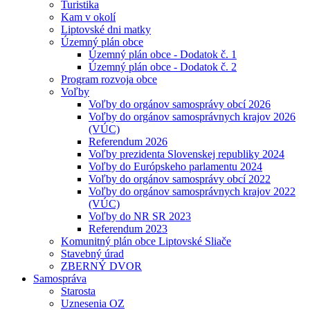
Turistika
Kam v okolí
Liptovské dni matky
Územný plán obce
Územný plán obce - Dodatok č. 1
Územný plán obce - Dodatok č. 2
Program rozvoja obce
Voľby
Voľby do orgánov samosprávy obcí 2026
Voľby do orgánov samosprávnych krajov 2026
(VÚC)
Referendum 2026
Voľby prezidenta Slovenskej republiky 2024
Voľby do Európskeho parlamentu 2024
Voľby do orgánov samosprávy obcí 2022
Voľby do orgánov samosprávnych krajov 2022
(VÚC)
Voľby do NR SR 2023
Referendum 2023
Komunitný plán obce Liptovské Sliače
Stavebný úrad
ZBERNÝ DVOR
Samospráva
Starosta
Uznesenia OZ