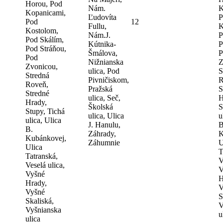
Horou, Pod
Nám.
K
Kopanicami,
Ľudovíta
P
Pod
12
Fullu,
K
Kostolom,
Nám.J.
P
Pod Skálím,
Kútnika-
P
Pod Stráňou,
Šmálova,
P
Pod
Nižnianska
Z
Zvonicou,
ulica, Pod
S
Stredná
Pivničiskom,
R
Roveň,
Pražská
S
Stredné
ulica, Seč,
H
Hrady,
Školská
S
Stupy, Tichá
ulica, Ulica
u
ulica, Ulica
J. Hanulu,
B
B.
Záhrady,
K
Kubánkovej,
Záhumnie
U
Ulica
T
Tatranská,
V
Veselá ulica,
V
Vyšné
H
Hrady,
V
Vyšné
S
Skaliská,
V
Vyšnianska
u
ulica