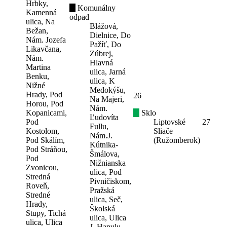
Hrbky,
Komunálny
Kamenná
odpad
ulica, Na
Blážová,
Bežan,
Dielnice, Do
Nám. Jozefa
Pažíť, Do
Likavčana,
Zúbrej,
Nám.
Hlavná
Martina
ulica, Jarná
Benku,
ulica, K
Nižné
Medokýšu,
Hrady, Pod
26
Na Majeri,
Horou, Pod
Nám.
Kopanicami,
Sklo
Ľudovíta
Pod
Liptovské
27
Fullu,
Kostolom,
Sliače
Nám.J.
Pod Skálím,
(Ružomberok)
Kútnika-
Pod Stráňou,
Šmálova,
Pod
Nižnianska
Zvonicou,
ulica, Pod
Stredná
Pivničiskom,
Roveň,
Pražská
Stredné
ulica, Seč,
Hrady,
Školská
Stupy, Tichá
ulica, Ulica
ulica, Ulica
J. Hanulu,