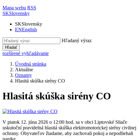
Mapa webu
RSS
SK
Slovensky
SK
Slovensky
EN
English
Hľadaný výraz
Hľadať
rozšírené vyhľadávanie
Úvodná stránka
Aktuálne
Oznamy
Hlasitá skúška sirény CO
Hlasitá skúška sirény CO
V piatok 12. júna 2026 o 12:00 hod. sa v obci Liptovské Sliače
uskutoční pravidelná hlasitá skúška elektromotorickej sirény civilnej
ochrany. Obyvateľov žiadame, aby zachovali pokoj a nepodliehali
panike.