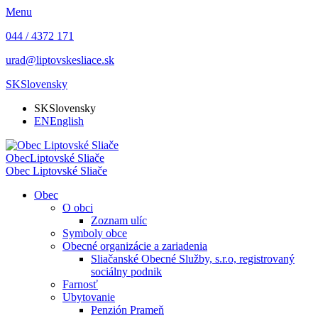
Menu
044 / 4372 171
urad@liptovskesliace.sk
SK
Slovensky
SK
Slovensky
EN
English
Obec
Liptovské Sliače
Obec
Liptovské Sliače
Obec
O obci
Zoznam ulíc
Symboly obce
Obecné organizácie a zariadenia
Sliačanské Obecné Služby, s.r.o, registrovaný
sociálny podnik
Farnosť
Ubytovanie
Penzión Prameň