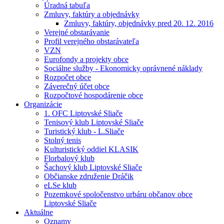
Úradná tabuľa
Zmluvy, faktúry a objednávky
Zmluvy, faktúry, objednávky pred 20. 12. 2016
Verejné obstarávanie
Profil verejného obstarávateľa
VZN
Eurofondy a projekty obce
Sociálne služby - Ekonomicky oprávnené náklady
Rozpočet obce
Záverečný účet obce
Rozpočtové hospodárenie obce
Organizácie
1. OFC Liptovské Sliače
Tenisový klub Liptovské Sliače
Turistický klub - L.Sliače
Stolný tenis
Kulturistický oddiel KLASIK
Florbalový klub
Šachový klub Liptovské Sliače
Občianske združenie Dráčik
eLSe klub
Pozemkové spoločenstvo urbáru občanov obce
Liptovské Sliače
Aktuálne
Oznamy