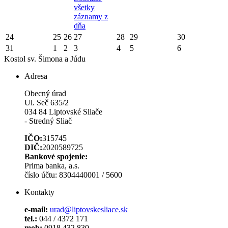
všetky
záznamy z
dňa
24
25
26
27
28
29
30
31
1
2
3
4
5
6
Kostol sv. Šimona a Júdu
Adresa
Obecný úrad
Ul. Seč 635/2
034 84 Liptovské Sliače
- Stredný Sliač
IČO:
315745
DIČ:
2020589725
Bankové spojenie:
Prima banka, a.s.
číslo účtu: 8304440001 / 5600
Kontakty
e-mail:
urad@liptovskesliace.sk
tel.:
044 / 4372 171
mob:
0918 432 830