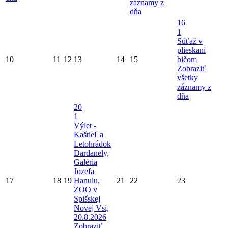
záznamy z
dňa
16
1
Súťaž v
plieskaní
10
11
12
13
14
15
bičom
Zobraziť
všetky
záznamy z
dňa
20
1
Výlet -
Kaštieľ a
Letohrádok
Dardanely,
Galéria
Jozefa
17
18
19
Hanulu,
21
22
23
ZOO v
Spišskej
Novej Vsi,
20.8.2026
Zobraziť