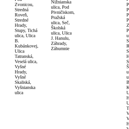
Nižnianska
Zvonicou,
P
ulica, Pod
Stredná
P
Pivničiskom,
Roveň,
P
Pražská
Stredné
P
ulica, Seč,
Hrady,
Z
Školská
Stupy, Tichá
P
ulica, Ulica
ulica, Ulica
u
J. Hanulu,
B.
S
Záhrady,
Kubánkovej,
R
Záhumnie
Ulica
S
Tatranská,
H
Veselá ulica,
S
Vyšné
Š
Hrady,
u
Vyšné
u
Skaliská,
B
Vyšnianska
K
ulica
U
H
U
T
V
V
H
V