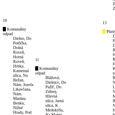
Z
Z
10
13
Komunálny
Plast
odpad
D
Dielno, Do
P
Potôčka,
D
Dolná
R
Roveň,
H
Horná
R
11
Roveň,
H
Hrbky,
Komunálny
K
Kamenná
odpad
u
ulica, Na
Blážová,
B
Bežan,
Dielnice, Do
N
Nám. Jozefa
Pažíť, Do
L
Likavčana,
Zúbrej,
N
Nám.
Hlavná
M
Martina
ulica, Jarná
B
Benku,
ulica, K
N
Nižné
Medokýšu,
H
Hrady, Pod
Na Majeri,
H