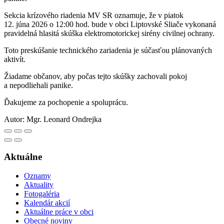
Sekcia krízového riadenia MV SR oznamuje, že v piatok
12. júna 2026 o 12:00 hod. bude v obci Liptovské Sliače vykonaná
pravidelná hlasitá skúška elektromotorickej sirény civilnej ochrany.
Toto preskúšanie technického zariadenia je súčasťou plánovaných
aktivít.
Žiadame občanov, aby počas tejto skúšky zachovali pokoj
a nepodliehali panike.
Ďakujeme za pochopenie a spoluprácu.
Autor:
Mgr. Leonard Ondrejka
Aktuálne
Oznamy
Aktuality
Fotogaléria
Kalendár akcií
Aktuálne práce v obci
Obecné noviny