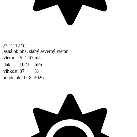
27 °C
12 °C
jasná obloha, slabý severný vietor
vietor
S, 1.67
m/s
tlak
1023
hPa
vlhkosť
37
%
pondelok 10. 8. 2026