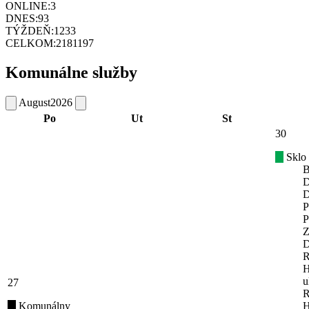
ONLINE:
3
DNES:
93
TÝŽDEŇ:
1233
CELKOM:
2181197
Komunálne služby
August
2026
Po
Ut
St
30
Sklo
B
D
D
P
P
Z
D
R
H
u
27
R
Komunálny
H