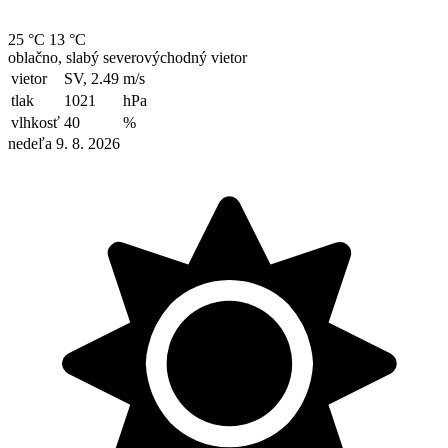
25 °C
13 °C
oblačno, slabý severovýchodný vietor
vietor
SV, 2.49
m/s
tlak
1021
hPa
vlhkosť
40
%
nedeľa 9. 8. 2026