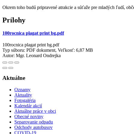
Okrem toho budú pripravené atrakcie a súťaže pre mladých ľudí, občer
Prílohy
100rocnica plagat print bg.pdf
100rocnica plagat print bg.pdf
Typ súboru: PDF dokument, Veľkosť: 6,87 MB
Autor:
Mgr. Leonard Ondrejka
Aktuálne
Oznamy
Aktuality
Fotogaléria
Kalendár akcií
Aktuálne práce v obci
Obecné noviny
Separovanie odpadu
Odchody autobusov
COVID-19