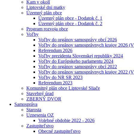
Kam v okolí
Liptovské dni matky
Územný plán obce
Územný plán obce - Dodatok č. 1
Územný plán obce - Dodatok č. 2
Program rozvoja obce
Voľby
Voľby do orgánov samosprávy obcí 2026
Voľby do orgánov samosprávnych krajov 2026 (
Referendum 2026
Voľby prezidenta Slovenskej republiky 2024
Voľby do Európskeho parlamentu 2024
Voľby do orgánov samosprávy obcí 2022
Voľby do orgánov samosprávnych krajov 2022 (
Voľby do NR SR 2023
Referendum 2023
Komunitný plán obce Liptovské Sliače
Stavebný úrad
ZBERNÝ DVOR
Samospráva
Starosta
Uznesenia OZ
Volebné obdobie 2022 - 2026
Zastupiteľstvo
Obecné zastupiteľstvo