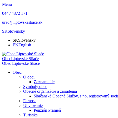
Menu
044 / 4372 171
urad@liptovskesliace.sk
SK
Slovensky
SK
Slovensky
EN
English
Obec
Liptovské Sliače
Obec
Liptovské Sliače
Obec
O obci
Zoznam ulíc
Symboly obce
Obecné organizácie a zariadenia
Sliačanské Obecné Služby, s.r.o, registrovaný soc
Farnosť
Ubytovanie
Penzión Prameň
Turistika