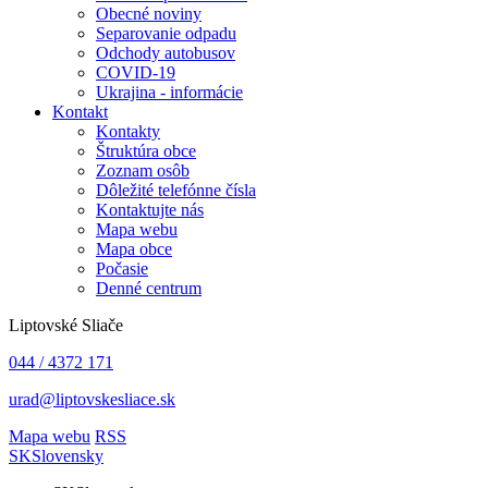
Obecné noviny
Separovanie odpadu
Odchody autobusov
COVID-19
Ukrajina - informácie
Kontakt
Kontakty
Štruktúra obce
Zoznam osôb
Dôležité telefónne čísla
Kontaktujte nás
Mapa webu
Mapa obce
Počasie
Denné centrum
Liptovské Sliače
044 / 4372 171
urad@liptovskesliace.sk
Mapa webu
RSS
SK
Slovensky