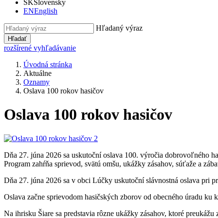
SK
Slovensky
EN
English
Hľadaný výraz
Hľadať
rozšírené vyhľadávanie
Úvodná stránka
Aktuálne
Oznamy
Oslava 100 rokov hasičov
Oslava 100 rokov hasičov
Dňa 27. júna 2026 sa uskutoční oslava 100. výročia dobrovoľného ha
Program zahŕňa sprievod, svätú omšu, ukážky zásahov, súťaže a zába
Dňa 27. júna 2026 sa v obci Lúčky uskutoční slávnostná oslava pri pr
Oslava začne sprievodom hasičských zborov od obecného úradu ku k
Na ihrisku Šiare sa predstavia rôzne ukážky zásahov, ktoré preukážu 