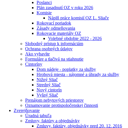
Poslanci
Plán zasadnutí OZ v roku 2026
Komisie
Náplň práce komisií OZ L. Sliače
Rokovací poriadok
Zásady odmeňovania
Rokovacie materiály OZ
Volebné obdobie 2022 - 2026
Slobodný prístup k informáciám
Ochrana osobných údajov
Ako vybavíte
Formuláre a tlačivá na stiahnutie
Cintoríny
Dom nádeje - poplatky za služby
Hrobová miesta - nájomné a úhrady za služby
Nižný Sliač
Stredný Sliač
Nový cintorín
Vyšný Sliač
Prenájom nebytových priestorov
Oznamovanie protispoločenskej činnosti
Zverejňovanie
Úradná tabuľa
Zmluvy, faktúry a objednávky
Zmluvy, faktúry, objednávky pred 20. 12. 2016