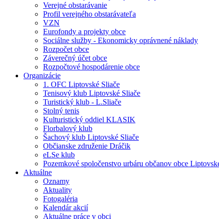
Verejné obstarávanie
Profil verejného obstarávateľa
VZN
Eurofondy a projekty obce
Sociálne služby - Ekonomicky oprávnené náklady
Rozpočet obce
Záverečný účet obce
Rozpočtové hospodárenie obce
Organizácie
1. OFC Liptovské Sliače
Tenisový klub Liptovské Sliače
Turistický klub - L.Sliače
Stolný tenis
Kulturistický oddiel KLASIK
Florbalový klub
Šachový klub Liptovské Sliače
Občianske združenie Dráčik
eLSe klub
Pozemkové spoločenstvo urbáru občanov obce Liptovské
Aktuálne
Oznamy
Aktuality
Fotogaléria
Kalendár akcií
Aktuálne práce v obci