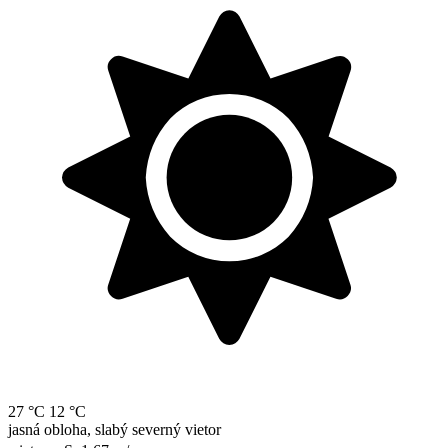
27 °C
12 °C
jasná obloha, slabý severný vietor