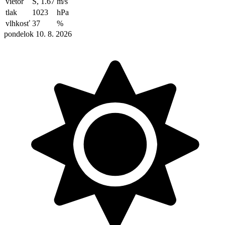
vietor
S, 1.67
m/s
tlak
1023
hPa
vlhkosť
37
%
pondelok 10. 8. 2026