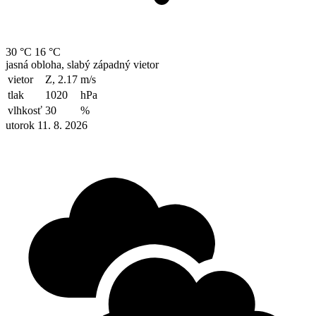
30 °C
16 °C
jasná obloha, slabý západný vietor
vietor
Z, 2.17
m/s
tlak
1020
hPa
vlhkosť
30
%
utorok 11. 8. 2026