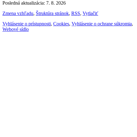
Posledná aktualizácia: 7. 8. 2026
Zmena vzhľadu
,
Štruktúra stránok
,
RSS
,
Vytlačiť
Vyhlásenie o prístupnosti
,
Cookies
,
Vyhlásenie o ochrane súkromia
,
Webové sídlo