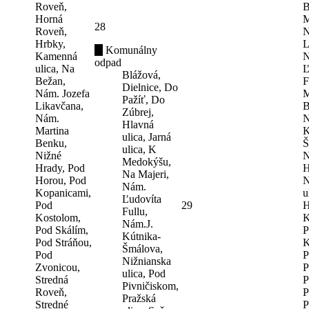
Roveň,
B
Horná
M
28
Roveň,
N
Hrbky,
L
Komunálny
Kamenná
N
odpad
ulica, Na
Ľ
Blážová,
Bežan,
F
Dielnice, Do
Nám. Jozefa
M
Pažíť, Do
Likavčana,
B
Zúbrej,
Nám.
N
Hlavná
Martina
K
ulica, Jarná
Benku,
Š
ulica, K
Nižné
N
Medokýšu,
Hrady, Pod
H
Na Majeri,
Horou, Pod
N
Nám.
Kopanicami,
u
Ľudovíta
Pod
29
H
Fullu,
Kostolom,
K
Nám.J.
Pod Skálím,
P
Kútnika-
Pod Stráňou,
K
Šmálova,
Pod
P
Nižnianska
Zvonicou,
P
ulica, Pod
Stredná
P
Pivničiskom,
Roveň,
P
Pražská
Stredné
P