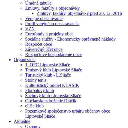
Úradná tabuľa
Zmluvy, faktúry a objednávky
Zmluvy, faktúry, objednávky pred 20. 12. 2016
Verejné obstarávanie
Profil verejného obstarávateľa
VZN
Eurofondy a projekty obce
Sociálne služby - Ekonomicky oprávnené náklady
Rozpočet obce
Záverečný účet obce
Rozpočtové hospodárenie obce
Organizácie
1. OFC Liptovské Sliače
Tenisový klub Liptovské Sliače
Turistický klub - L.Sliače
Stolný tenis
Kulturistický oddiel KLASIK
Florbalový klub
Šachový klub Liptovské Sliače
Občianske združenie Dráčik
eLSe klub
Pozemkové spoločenstvo urbáru občanov obce
Liptovské Sliače
Aktuálne
Oznamy