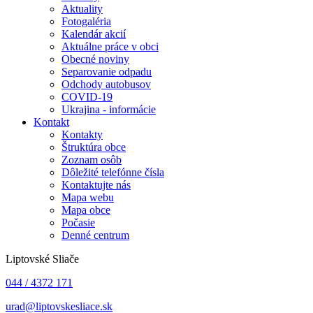
Aktuality
Fotogaléria
Kalendár akcií
Aktuálne práce v obci
Obecné noviny
Separovanie odpadu
Odchody autobusov
COVID-19
Ukrajina - informácie
Kontakt
Kontakty
Štruktúra obce
Zoznam osôb
Dôležité telefónne čísla
Kontaktujte nás
Mapa webu
Mapa obce
Počasie
Denné centrum
Liptovské Sliače
044 / 4372 171
urad@liptovskesliace.sk