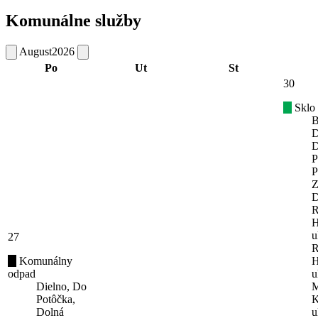
Komunálne služby
August
2026
Po
Ut
St
30
Sklo
B
D
D
P
P
Z
D
R
H
u
27
R
Komunálny
H
odpad
u
Dielno, Do
M
Potôčka,
K
Dolná
u