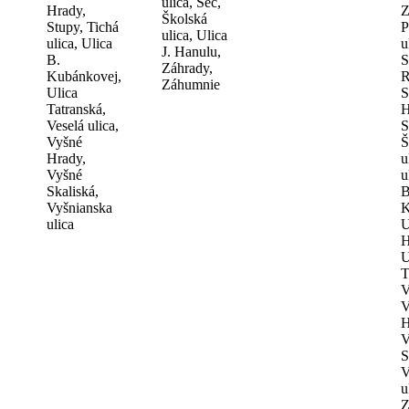
ulica, Seč,
Hrady,
Z
Školská
Stupy, Tichá
P
ulica, Ulica
ulica, Ulica
u
J. Hanulu,
B.
S
Záhrady,
Kubánkovej,
R
Záhumnie
Ulica
S
Tatranská,
H
Veselá ulica,
S
Vyšné
Š
Hrady,
u
Vyšné
u
Skaliská,
B
Vyšnianska
K
ulica
U
H
U
T
V
V
H
V
S
V
u
Z