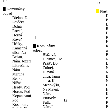
10
13
Komunálny
Plast
odpad
D
Dielno, Do
P
Potôčka,
D
Dolná
R
Roveň,
H
Horná
R
11
Roveň,
H
Hrbky,
Komunálny
K
Kamenná
odpad
u
ulica, Na
Blážová,
B
Bežan,
Dielnice, Do
N
Nám. Jozefa
Pažíť, Do
L
Likavčana,
Zúbrej,
N
Nám.
Hlavná
M
Martina
ulica, Jarná
B
Benku,
ulica, K
N
Nižné
Medokýšu,
H
Hrady, Pod
Na Majeri,
H
Horou, Pod
Nám.
K
Kopanicami,
Ľudovíta
P
Pod
12
Fullu,
K
Kostolom,
Nám.J.
P