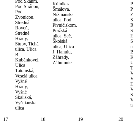
Pod Skálím,
Kútnika-
P
Pod Stráňou,
Šmálova,
P
Pod
Nižnianska
Z
Zvonicou,
ulica, Pod
S
Stredná
Pivničiskom,
R
Roveň,
Pražská
S
Stredné
ulica, Seč,
H
Hrady,
Školská
S
Stupy, Tichá
ulica, Ulica
u
ulica, Ulica
J. Hanulu,
B
B.
Záhrady,
K
Kubánkovej,
Záhumnie
U
Ulica
T
Tatranská,
V
Veselá ulica,
V
Vyšné
H
Hrady,
V
Vyšné
S
Skaliská,
V
Vyšnianska
u
ulica
17
18
19
20