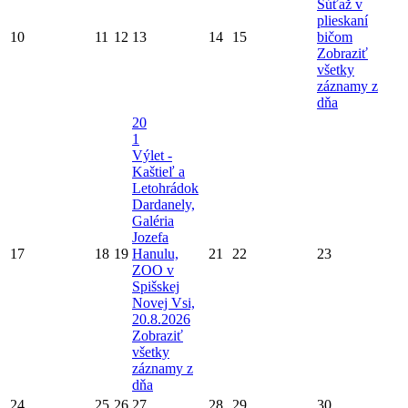
Súťaž v
plieskaní
10
11
12
13
14
15
bičom
Zobraziť
všetky
záznamy z
dňa
20
1
Výlet -
Kaštieľ a
Letohrádok
Dardanely,
Galéria
Jozefa
17
18
19
Hanulu,
21
22
23
ZOO v
Spišskej
Novej Vsi,
20.8.2026
Zobraziť
všetky
záznamy z
dňa
24
25
26
27
28
29
30