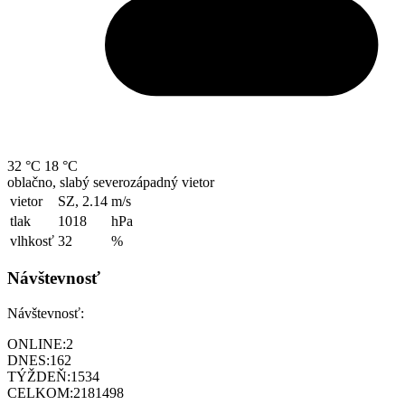
32 °C
18 °C
oblačno, slabý severozápadný vietor
vietor
SZ, 2.14
m/s
tlak
1018
hPa
vlhkosť
32
%
Návštevnosť
Návštevnosť:
ONLINE:
2
DNES:
162
TÝŽDEŇ:
1534
CELKOM:
2181498