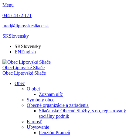
Menu
044 / 4372 171
urad@liptovskesliace.sk
SK
Slovensky
SK
Slovensky
EN
English
Obec
Liptovské Sliače
Obec
Liptovské Sliače
Obec
O obci
Zoznam ulíc
Symboly obce
Obecné organizácie a zariadenia
Sliačanské Obecné Služby, s.r.o, registrovaný
sociálny podnik
Farnosť
Ubytovanie
Penzión Prameň