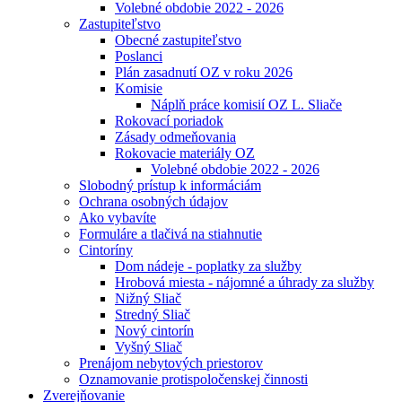
Volebné obdobie 2022 - 2026
Zastupiteľstvo
Obecné zastupiteľstvo
Poslanci
Plán zasadnutí OZ v roku 2026
Komisie
Náplň práce komisií OZ L. Sliače
Rokovací poriadok
Zásady odmeňovania
Rokovacie materiály OZ
Volebné obdobie 2022 - 2026
Slobodný prístup k informáciám
Ochrana osobných údajov
Ako vybavíte
Formuláre a tlačivá na stiahnutie
Cintoríny
Dom nádeje - poplatky za služby
Hrobová miesta - nájomné a úhrady za služby
Nižný Sliač
Stredný Sliač
Nový cintorín
Vyšný Sliač
Prenájom nebytových priestorov
Oznamovanie protispoločenskej činnosti
Zverejňovanie