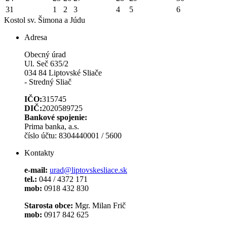
31
1
2
3
4
5
6
Kostol sv. Šimona a Júdu
Adresa
Obecný úrad
Ul. Seč 635/2
034 84 Liptovské Sliače
- Stredný Sliač
IČO:
315745
DIČ:
2020589725
Bankové spojenie:
Prima banka, a.s.
číslo účtu: 8304440001 / 5600
Kontakty
e-mail:
urad@liptovskesliace.sk
tel.:
044 / 4372 171
mob:
0918 432 830
Starosta obce:
Mgr. Milan Frič
mob:
0917 842 625