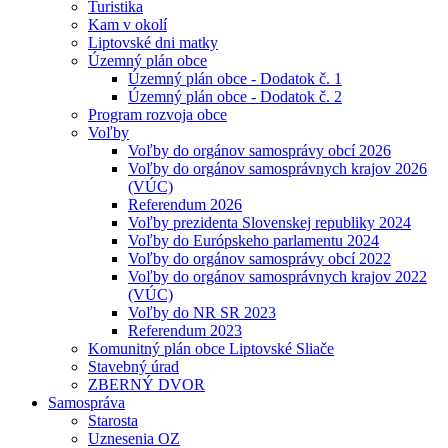
Turistika
Kam v okolí
Liptovské dni matky
Územný plán obce
Územný plán obce - Dodatok č. 1
Územný plán obce - Dodatok č. 2
Program rozvoja obce
Voľby
Voľby do orgánov samosprávy obcí 2026
Voľby do orgánov samosprávnych krajov 2026
(VÚC)
Referendum 2026
Voľby prezidenta Slovenskej republiky 2024
Voľby do Európskeho parlamentu 2024
Voľby do orgánov samosprávy obcí 2022
Voľby do orgánov samosprávnych krajov 2022
(VÚC)
Voľby do NR SR 2023
Referendum 2023
Komunitný plán obce Liptovské Sliače
Stavebný úrad
ZBERNÝ DVOR
Samospráva
Starosta
Uznesenia OZ