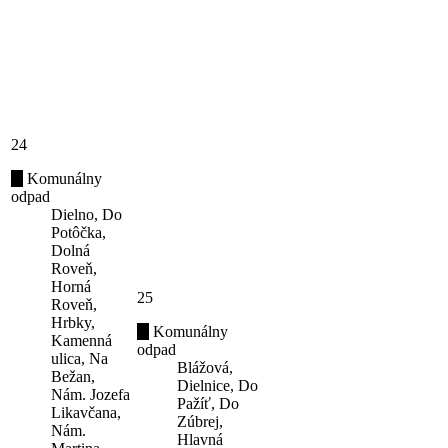
24
Komunálny
odpad
Dielno, Do
Potôčka,
Dolná
Roveň,
Horná
25
Roveň,
Hrbky,
Komunálny
Kamenná
odpad
ulica, Na
Blážová,
Bežan,
Dielnice, Do
Nám. Jozefa
Pažíť, Do
Likavčana,
Zúbrej,
Nám.
Hlavná