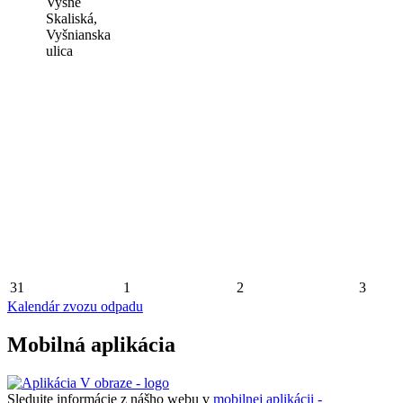
Vyšné
Skaliská,
Vyšnianska
ulica
31
1
2
3
Kalendár zvozu odpadu
Mobilná aplikácia
Sledujte informácie z nášho webu v
mobilnej aplikácii -