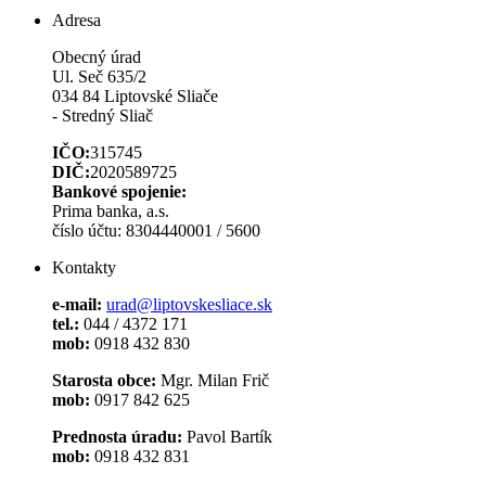
Adresa
Obecný úrad
Ul. Seč 635/2
034 84 Liptovské Sliače
- Stredný Sliač
IČO:
315745
DIČ:
2020589725
Bankové spojenie:
Prima banka, a.s.
číslo účtu: 8304440001 / 5600
Kontakty
e-mail:
urad@liptovskesliace.sk
tel.:
044 / 4372 171
mob:
0918 432 830
Starosta obce:
Mgr. Milan Frič
mob:
0917 842 625
Prednosta úradu:
Pavol Bartík
mob:
0918 432 831