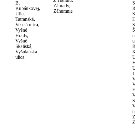
J. Hanulu,
B.
S
Záhrady,
Kubánkovej,
R
Záhumnie
Ulica
S
Tatranská,
H
Veselá ulica,
S
Vyšné
Š
Hrady,
u
Vyšné
u
Skaliská,
B
Vyšnianska
K
ulica
U
H
U
T
V
V
H
V
S
V
u
Z
Z