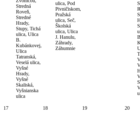
Zvonicou,
ulica, Pod
S
Stredná
Pivničiskom,
R
Roveň,
Pražská
S
Stredné
ulica, Seč,
H
Hrady,
Školská
S
Stupy, Tichá
ulica, Ulica
u
ulica, Ulica
J. Hanulu,
B
B.
Záhrady,
K
Kubánkovej,
Záhumnie
U
Ulica
T
Tatranská,
V
Veselá ulica,
V
Vyšné
H
Hrady,
V
Vyšné
S
Skaliská,
V
Vyšnianska
u
ulica
17
18
19
20