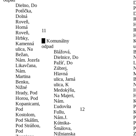
D
Dielno, Do
P
Potôčka,
D
Dolná
R
Roveň,
H
Horná
R
11
Roveň,
H
Hrbky,
Komunálny
K
Kamenná
odpad
u
ulica, Na
Blážová,
B
Bežan,
Dielnice, Do
N
Nám. Jozefa
Pažíť, Do
L
Likavčana,
Zúbrej,
N
Nám.
Hlavná
M
Martina
ulica, Jarná
B
Benku,
ulica, K
N
Nižné
Medokýšu,
H
Hrady, Pod
Na Majeri,
H
Horou, Pod
Nám.
K
Kopanicami,
Ľudovíta
P
Pod
12
Fullu,
K
Kostolom,
Nám.J.
P
Pod Skálím,
Kútnika-
P
Pod Stráňou,
Šmálova,
P
Pod
Nižnianska
Z