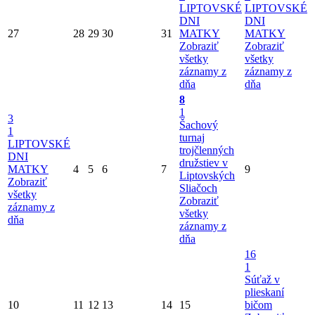
LIPTOVSKÉ
LIPTOVSKÉ
DNI
DNI
27
28
29
30
31
MATKY
MATKY
Zobraziť
Zobraziť
všetky
všetky
záznamy z
záznamy z
dňa
dňa
8
1
3
Šachový
1
turnaj
LIPTOVSKÉ
trojčlenných
DNI
družstiev v
MATKY
4
5
6
7
9
Liptovských
Zobraziť
Sliačoch
všetky
Zobraziť
záznamy z
všetky
dňa
záznamy z
dňa
16
1
Súťaž v
plieskaní
10
11
12
13
14
15
bičom