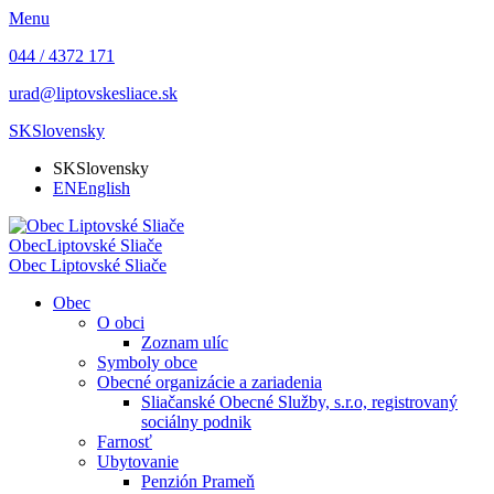
Menu
044 / 4372 171
urad@liptovskesliace.sk
SK
Slovensky
SK
Slovensky
EN
English
Obec
Liptovské Sliače
Obec
Liptovské Sliače
Obec
O obci
Zoznam ulíc
Symboly obce
Obecné organizácie a zariadenia
Sliačanské Obecné Služby, s.r.o, registrovaný
sociálny podnik
Farnosť
Ubytovanie
Penzión Prameň