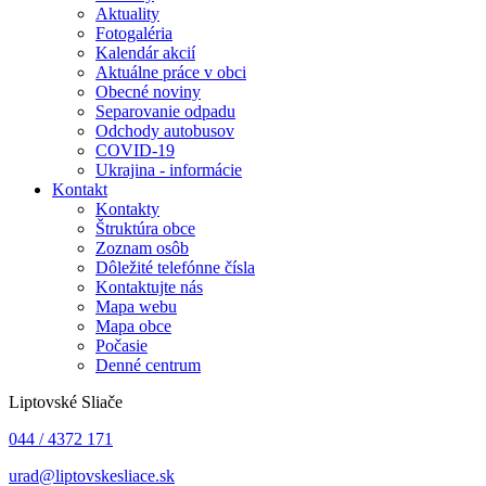
Aktuality
Fotogaléria
Kalendár akcií
Aktuálne práce v obci
Obecné noviny
Separovanie odpadu
Odchody autobusov
COVID-19
Ukrajina - informácie
Kontakt
Kontakty
Štruktúra obce
Zoznam osôb
Dôležité telefónne čísla
Kontaktujte nás
Mapa webu
Mapa obce
Počasie
Denné centrum
Liptovské Sliače
044 / 4372 171
urad@liptovskesliace.sk