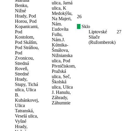
Martina
ulica, Jarná
Benku,
ulica, K
Nižné
Medokýšu,
Hrady, Pod
26
Na Majeri,
Horou, Pod
Nám.
Kopanicami,
Sklo
Ľudovíta
Pod
Liptovské
27
Fullu,
Kostolom,
Sliače
Nám.J.
Pod Skálím,
(Ružomberok)
Kútnika-
Pod Stráňou,
Šmálova,
Pod
Nižnianska
Zvonicou,
ulica, Pod
Stredná
Pivničiskom,
Roveň,
Pražská
Stredné
ulica, Seč,
Hrady,
Školská
Stupy, Tichá
ulica, Ulica
ulica, Ulica
J. Hanulu,
B.
Záhrady,
Kubánkovej,
Záhumnie
Ulica
Tatranská,
Veselá ulica,
Vyšné
Hrady,