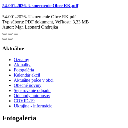
54-001-2026- Usmernenie Obce RK.pdf
54-001-2026- Usmernenie Obce RK.pdf
Typ súboru: PDF dokument, Veľkosť: 3,33 MB
Autor:
Mgr. Leonard Ondrejka
Aktuálne
Oznamy
Aktuality
Fotogaléria
Kalendár akcií
Aktuálne práce v obci
Obecné noviny
Separovanie odpadu
Odchody autobusov
COVID-19
Ukrajina - informácie
Fotogaléria