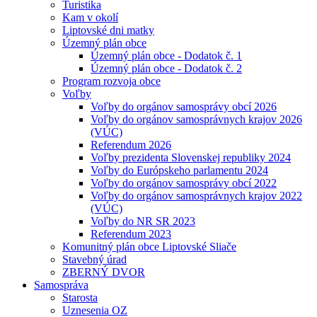
Turistika
Kam v okolí
Liptovské dni matky
Územný plán obce
Územný plán obce - Dodatok č. 1
Územný plán obce - Dodatok č. 2
Program rozvoja obce
Voľby
Voľby do orgánov samosprávy obcí 2026
Voľby do orgánov samosprávnych krajov 2026
(VÚC)
Referendum 2026
Voľby prezidenta Slovenskej republiky 2024
Voľby do Európskeho parlamentu 2024
Voľby do orgánov samosprávy obcí 2022
Voľby do orgánov samosprávnych krajov 2022
(VÚC)
Voľby do NR SR 2023
Referendum 2023
Komunitný plán obce Liptovské Sliače
Stavebný úrad
ZBERNÝ DVOR
Samospráva
Starosta
Uznesenia OZ