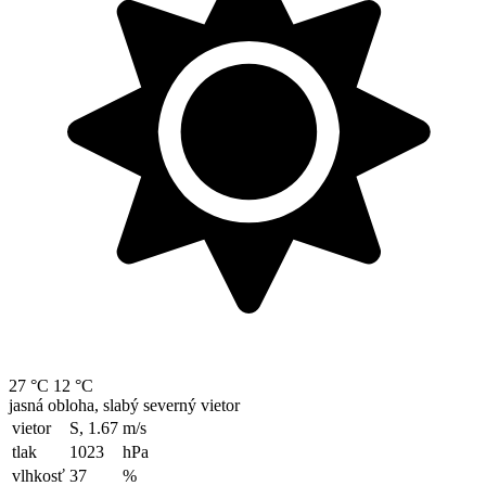
27 °C
12 °C
jasná obloha, slabý severný vietor
vietor
S, 1.67
m/s
tlak
1023
hPa
vlhkosť
37
%