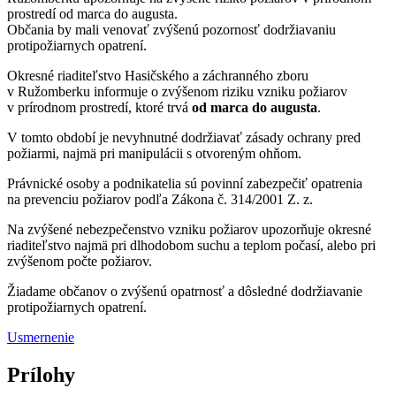
prostredí od marca do augusta.
Občania by mali venovať zvýšenú pozornosť dodržiavaniu
protipožiarnych opatrení.
Okresné riaditeľstvo Hasičského a záchranného zboru
v Ružomberku informuje o zvýšenom riziku vzniku požiarov
v prírodnom prostredí, ktoré trvá
od marca do augusta
.
V tomto období je nevyhnutné dodržiavať zásady ochrany pred
požiarmi, najmä pri manipulácii s otvoreným ohňom.
Právnické osoby a podnikatelia sú povinní zabezpečiť opatrenia
na prevenciu požiarov podľa Zákona č. 314/2001 Z. z.
Na zvýšené nebezpečenstvo vzniku požiarov upozorňuje okresné
riaditeľstvo najmä pri dlhodobom suchu a teplom počasí, alebo pri
zvýšenom počte požiarov.
Žiadame občanov o zvýšenú opatrnosť a dôsledné dodržiavanie
protipožiarnych opatrení.
Usmernenie
Prílohy