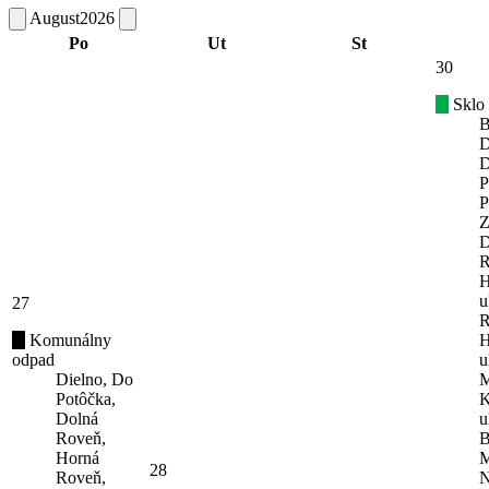
August
2026
Po
Ut
St
30
Sklo
B
D
D
P
P
Z
D
R
H
u
27
R
Komunálny
H
odpad
u
Dielno, Do
M
Potôčka,
K
Dolná
u
Roveň,
B
Horná
M
28
Roveň,
N