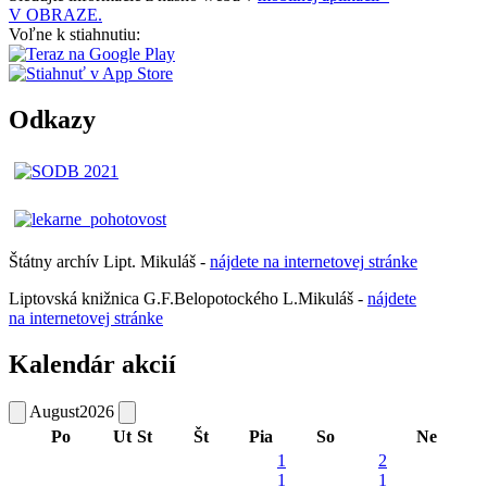
V OBRAZE.
Voľne k stiahnutiu:
Odkazy
Štátny archív Lipt. Mikuláš -
nájdete
na
internetovej
stránke
Liptovská knižnica G.F.Belopotockého L.Mikuláš -
nájdete
na internetovej stránke
Kalendár akcií
August
2026
Po
Ut
St
Št
Pia
So
Ne
1
2
1
1