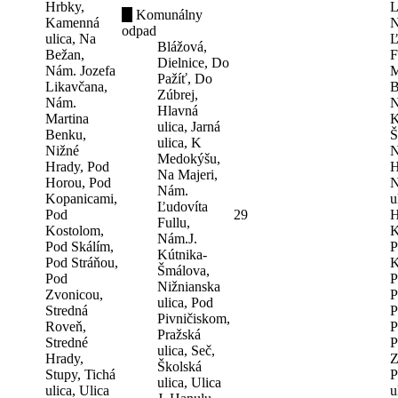
Hrbky,
L
Komunálny
Kamenná
N
odpad
ulica, Na
Ľ
Blážová,
Bežan,
F
Dielnice, Do
Nám. Jozefa
M
Pažíť, Do
Likavčana,
B
Zúbrej,
Nám.
N
Hlavná
Martina
K
ulica, Jarná
Benku,
Š
ulica, K
Nižné
N
Medokýšu,
Hrady, Pod
H
Na Majeri,
Horou, Pod
N
Nám.
Kopanicami,
u
Ľudovíta
Pod
29
H
Fullu,
Kostolom,
K
Nám.J.
Pod Skálím,
P
Kútnika-
Pod Stráňou,
K
Šmálova,
Pod
P
Nižnianska
Zvonicou,
P
ulica, Pod
Stredná
P
Pivničiskom,
Roveň,
P
Pražská
Stredné
P
ulica, Seč,
Hrady,
Z
Školská
Stupy, Tichá
P
ulica, Ulica
ulica, Ulica
u