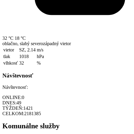
32 °C
18 °C
oblačno, slabý severozápadný vietor
vietor
SZ, 2.14
m/s
tlak
1018
hPa
vlhkosť
32
%
Návštevnosť
Návštevnosť:
ONLINE:
0
DNES:
49
TÝŽDEŇ:
1421
CELKOM:
2181385
Komunálne služby