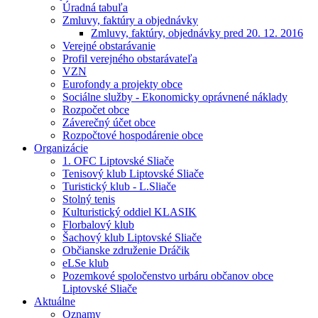
Úradná tabuľa
Zmluvy, faktúry a objednávky
Zmluvy, faktúry, objednávky pred 20. 12. 2016
Verejné obstarávanie
Profil verejného obstarávateľa
VZN
Eurofondy a projekty obce
Sociálne služby - Ekonomicky oprávnené náklady
Rozpočet obce
Záverečný účet obce
Rozpočtové hospodárenie obce
Organizácie
1. OFC Liptovské Sliače
Tenisový klub Liptovské Sliače
Turistický klub - L.Sliače
Stolný tenis
Kulturistický oddiel KLASIK
Florbalový klub
Šachový klub Liptovské Sliače
Občianske združenie Dráčik
eLSe klub
Pozemkové spoločenstvo urbáru občanov obce
Liptovské Sliače
Aktuálne
Oznamy