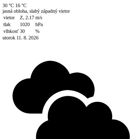
30 °C
16 °C
jasná obloha, slabý západný vietor
vietor
Z, 2.17
m/s
tlak
1020
hPa
vlhkosť
30
%
utorok 11. 8. 2026