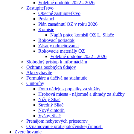
Volebné obdobie 2022 - 2026
Zastupiteľstvo
Obecné zastupiteľstvo
Poslanci
Plán zasadnutí OZ v roku 2026
Komisie
Náplň práce komisií OZ L. Sliače
Rokovací poriadok
Zásady odmeňovania
Rokovacie materiály OZ
Volebné obdobie 2022 - 2026
Slobodný prístup k informáciám
Ochrana osobných údajov
Ako vybavíte
Formuláre a tlačivá na stiahnutie
Cintoríny
Dom nádeje - poplatky za služby
Hrobová miesta - nájomné a úhrady za služby
Nižný Sliač
Stredný Sliač
Nový cintorín
Vyšný Sliač
Prenájom nebytových priestorov
Oznamovanie protispoločenskej činnosti
Zverejňovanie