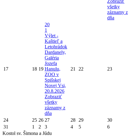
Zobraziť
všetky
záznamy z
dňa
20
1
Výlet -
Kaštieľ a
Letohrádok
Dardanely,
Galéria
Jozefa
17
18
19
Hanulu,
21
22
23
ZOO v
Spišskej
Novej Vsi,
20.8.2026
Zobraziť
všetky
záznamy z
dňa
24
25
26
27
28
29
30
31
1
2
3
4
5
6
Kostol sv. Šimona a Júdu