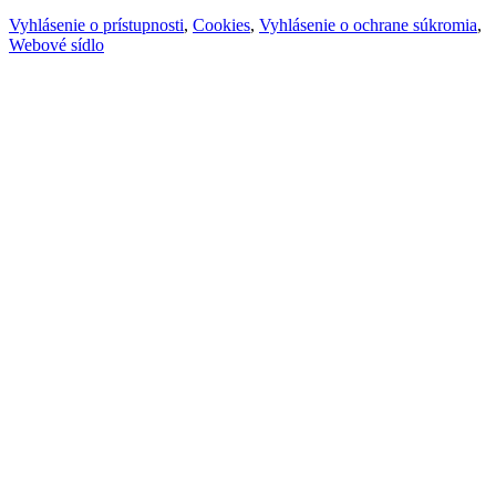
Vyhlásenie o prístupnosti
,
Cookies
,
Vyhlásenie o ochrane súkromia
,
Webové sídlo