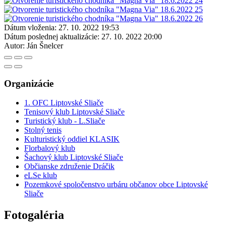
Dátum vloženia:
27. 10. 2022 19:53
Dátum poslednej aktualizácie:
27. 10. 2022 20:00
Autor:
Ján Šnelcer
Organizácie
1. OFC Liptovské Sliače
Tenisový klub Liptovské Sliače
Turistický klub - L.Sliače
Stolný tenis
Kulturistický oddiel KLASIK
Florbalový klub
Šachový klub Liptovské Sliače
Občianske združenie Dráčik
eLSe klub
Pozemkové spoločenstvo urbáru občanov obce Liptovské
Sliače
Fotogaléria