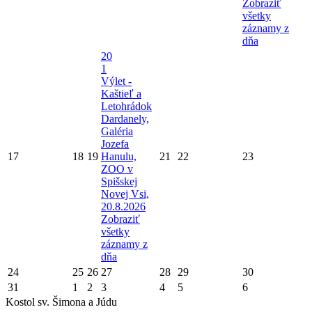
Zobraziť
všetky
záznamy z
dňa
20
1
Výlet -
Kaštieľ a
Letohrádok
Dardanely,
Galéria
Jozefa
17
18
19
Hanulu,
21
22
23
ZOO v
Spišskej
Novej Vsi,
20.8.2026
Zobraziť
všetky
záznamy z
dňa
24
25
26
27
28
29
30
31
1
2
3
4
5
6
Kostol sv. Šimona a Júdu