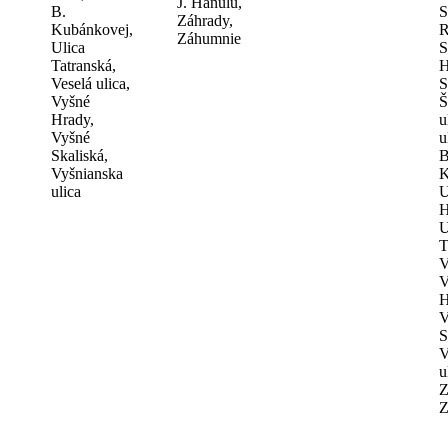
J. Hanulu,
B.
S
Záhrady,
Kubánkovej,
R
Záhumnie
Ulica
S
Tatranská,
H
Veselá ulica,
S
Vyšné
Š
Hrady,
u
Vyšné
u
Skaliská,
B
Vyšnianska
K
ulica
U
H
U
T
V
V
H
V
S
V
u
Z
Z