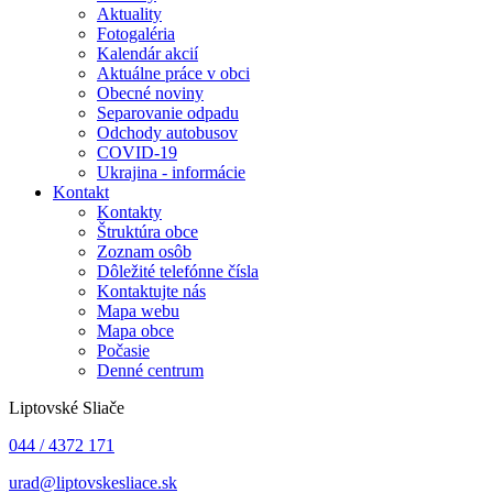
Aktuality
Fotogaléria
Kalendár akcií
Aktuálne práce v obci
Obecné noviny
Separovanie odpadu
Odchody autobusov
COVID-19
Ukrajina - informácie
Kontakt
Kontakty
Štruktúra obce
Zoznam osôb
Dôležité telefónne čísla
Kontaktujte nás
Mapa webu
Mapa obce
Počasie
Denné centrum
Liptovské Sliače
044 / 4372 171
urad@liptovskesliace.sk