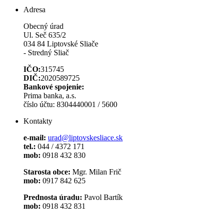
Adresa
Obecný úrad
Ul. Seč 635/2
034 84 Liptovské Sliače
- Stredný Sliač
IČO:
315745
DIČ:
2020589725
Bankové spojenie:
Prima banka, a.s.
číslo účtu: 8304440001 / 5600
Kontakty
e-mail:
urad@liptovskesliace.sk
tel.:
044 / 4372 171
mob:
0918 432 830
Starosta obce:
Mgr. Milan Frič
mob:
0917 842 625
Prednosta úradu:
Pavol Bartík
mob:
0918 432 831