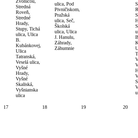
Zvonicou,
ulica, Pod
S
Stredná
Pivničiskom,
R
Roveň,
Pražská
S
Stredné
ulica, Seč,
H
Hrady,
Školská
S
Stupy, Tichá
ulica, Ulica
u
ulica, Ulica
J. Hanulu,
B
B.
Záhrady,
K
Kubánkovej,
Záhumnie
U
Ulica
T
Tatranská,
V
Veselá ulica,
V
Vyšné
H
Hrady,
V
Vyšné
S
Skaliská,
V
Vyšnianska
u
ulica
17
18
19
20