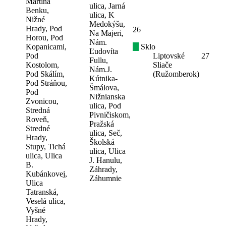
Martina
ulica, Jarná
Benku,
ulica, K
Nižné
Medokýšu,
Hrady, Pod
26
Na Majeri,
Horou, Pod
Nám.
Kopanicami,
Sklo
Ľudovíta
Pod
Liptovské
27
Fullu,
Kostolom,
Sliače
Nám.J.
Pod Skálím,
(Ružomberok)
Kútnika-
Pod Stráňou,
Šmálova,
Pod
Nižnianska
Zvonicou,
ulica, Pod
Stredná
Pivničiskom,
Roveň,
Pražská
Stredné
ulica, Seč,
Hrady,
Školská
Stupy, Tichá
ulica, Ulica
ulica, Ulica
J. Hanulu,
B.
Záhrady,
Kubánkovej,
Záhumnie
Ulica
Tatranská,
Veselá ulica,
Vyšné
Hrady,