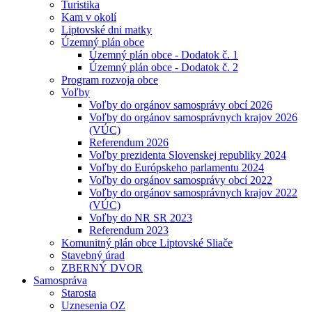
Turistika
Kam v okolí
Liptovské dni matky
Územný plán obce
Územný plán obce - Dodatok č. 1
Územný plán obce - Dodatok č. 2
Program rozvoja obce
Voľby
Voľby do orgánov samosprávy obcí 2026
Voľby do orgánov samosprávnych krajov 2026
(VÚC)
Referendum 2026
Voľby prezidenta Slovenskej republiky 2024
Voľby do Európskeho parlamentu 2024
Voľby do orgánov samosprávy obcí 2022
Voľby do orgánov samosprávnych krajov 2022
(VÚC)
Voľby do NR SR 2023
Referendum 2023
Komunitný plán obce Liptovské Sliače
Stavebný úrad
ZBERNÝ DVOR
Samospráva
Starosta
Uznesenia OZ