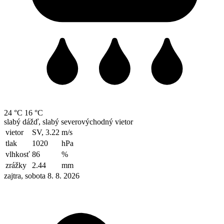
24 °C
16 °C
slabý dážď, slabý severovýchodný vietor
vietor
SV, 3.22
m/s
tlak
1020
hPa
vlhkosť
86
%
zrážky
2.44
mm
zajtra, sobota 8. 8. 2026