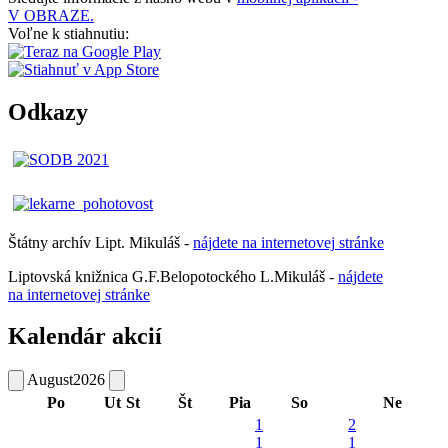
V OBRAZE.
Voľne k stiahnutiu:
Odkazy
Štátny archív Lipt. Mikuláš -
nájdete
na
internetovej
stránke
Liptovská knižnica G.F.Belopotockého L.Mikuláš -
nájdete
na internetovej stránke
Kalendár akcií
August
2026
Po
Ut
St
Št
Pia
So
Ne
1
2
1
1