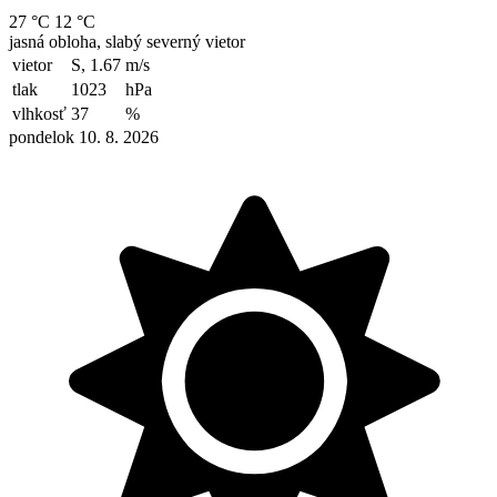
27 °C
12 °C
jasná obloha, slabý severný vietor
vietor
S, 1.67
m/s
tlak
1023
hPa
vlhkosť
37
%
pondelok 10. 8. 2026