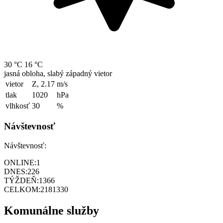
30 °C
16 °C
jasná obloha, slabý západný vietor
vietor
Z, 2.17
m/s
tlak
1020
hPa
vlhkosť
30
%
Návštevnosť
Návštevnosť:
ONLINE:
1
DNES:
226
TÝŽDEŇ:
1366
CELKOM:
2181330
Komunálne služby