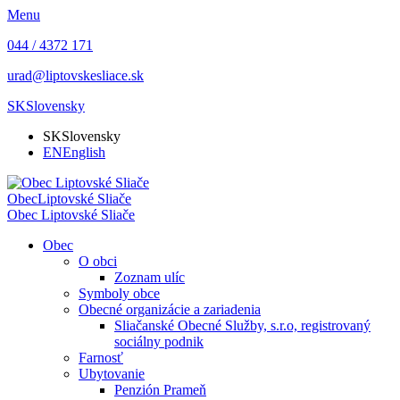
Menu
044 / 4372 171
urad@liptovskesliace.sk
SK
Slovensky
SK
Slovensky
EN
English
Obec
Liptovské Sliače
Obec
Liptovské Sliače
Obec
O obci
Zoznam ulíc
Symboly obce
Obecné organizácie a zariadenia
Sliačanské Obecné Služby, s.r.o, registrovaný
sociálny podnik
Farnosť
Ubytovanie
Penzión Prameň