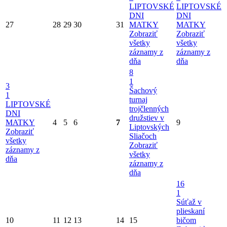
LIPTOVSKÉ
LIPTOVSKÉ
DNI
DNI
27
28
29
30
31
MATKY
MATKY
Zobraziť
Zobraziť
všetky
všetky
záznamy z
záznamy z
dňa
dňa
8
1
3
Šachový
1
turnaj
LIPTOVSKÉ
trojčlenných
DNI
družstiev v
MATKY
4
5
6
7
9
Liptovských
Zobraziť
Sliačoch
všetky
Zobraziť
záznamy z
všetky
dňa
záznamy z
dňa
16
1
Súťaž v
plieskaní
10
11
12
13
14
15
bičom