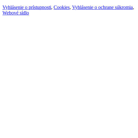
Vyhlásenie o prístupnosti
,
Cookies
,
Vyhlásenie o ochrane súkromia
,
Webové sídlo