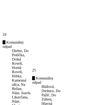
24
Komunálny
odpad
Dielno, Do
Potôčka,
Dolná
Roveň,
Horná
25
Roveň,
Hrbky,
Komunálny
Kamenná
odpad
ulica, Na
Blážová,
Bežan,
Dielnice, Do
Nám. Jozefa
Pažíť, Do
Likavčana,
Zúbrej,
Nám.
Hlavná