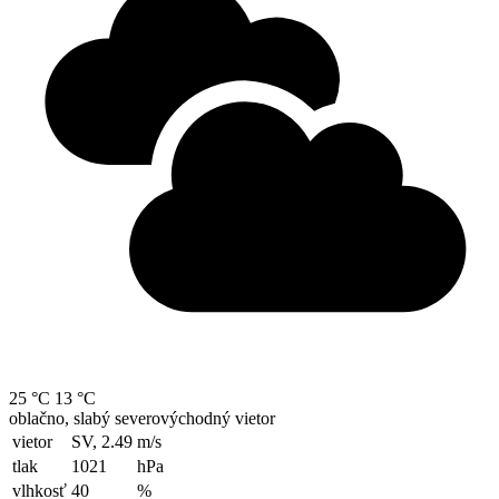
25 °C
13 °C
oblačno, slabý severovýchodný vietor
vietor
SV, 2.49
m/s
tlak
1021
hPa
vlhkosť
40
%