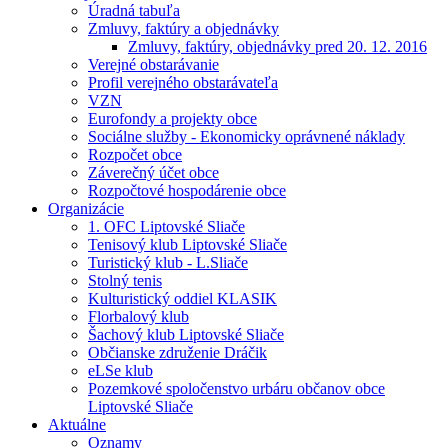
Úradná tabuľa
Zmluvy, faktúry a objednávky
Zmluvy, faktúry, objednávky pred 20. 12. 2016
Verejné obstarávanie
Profil verejného obstarávateľa
VZN
Eurofondy a projekty obce
Sociálne služby - Ekonomicky oprávnené náklady
Rozpočet obce
Záverečný účet obce
Rozpočtové hospodárenie obce
Organizácie
1. OFC Liptovské Sliače
Tenisový klub Liptovské Sliače
Turistický klub - L.Sliače
Stolný tenis
Kulturistický oddiel KLASIK
Florbalový klub
Šachový klub Liptovské Sliače
Občianske združenie Dráčik
eLSe klub
Pozemkové spoločenstvo urbáru občanov obce
Liptovské Sliače
Aktuálne
Oznamy