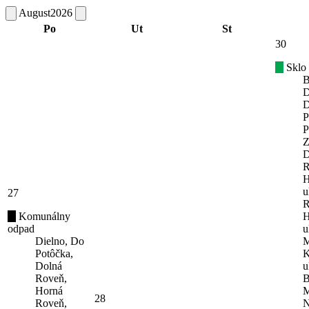
August
2026
Po
Ut
St
30
Sklo
B
D
D
P
P
Z
D
R
H
u
27
R
Komunálny
H
odpad
u
Dielno, Do
M
Potôčka,
K
Dolná
u
Roveň,
B
Horná
M
28
Roveň,
N