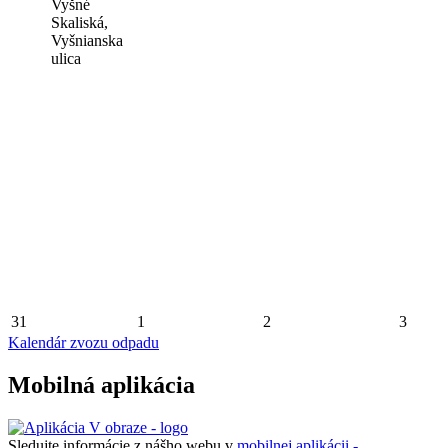
Vyšné
Skaliská,
Vyšnianska
ulica
31
1
2
3
Kalendár zvozu odpadu
Mobilná aplikácia
Sledujte informácie z nášho webu v
mobilnej aplikácii -