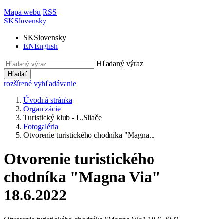
Mapa webu
RSS
SK
Slovensky
SK
Slovensky
EN
English
Hľadaný výraz
Hľadať
rozšírené vyhľadávanie
Úvodná stránka
Organizácie
Turistický klub - L.Sliače
Fotogaléria
Otvorenie turistického chodníka "Magna...
Otvorenie turistického
chodníka "Magna Via"
18.6.2022