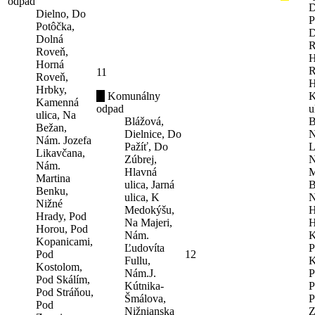
odpad
D
Dielno, Do
P
Potôčka,
D
Dolná
R
Roveň,
H
Horná
R
11
Roveň,
H
Hrbky,
Komunálny
K
Kamenná
odpad
u
ulica, Na
Blážová,
B
Bežan,
Dielnice, Do
N
Nám. Jozefa
Pažíť, Do
L
Likavčana,
Zúbrej,
N
Nám.
Hlavná
M
Martina
ulica, Jarná
B
Benku,
ulica, K
N
Nižné
Medokýšu,
H
Hrady, Pod
Na Majeri,
H
Horou, Pod
Nám.
K
Kopanicami,
Ľudovíta
P
Pod
12
Fullu,
K
Kostolom,
Nám.J.
P
Pod Skálím,
Kútnika-
P
Pod Stráňou,
Šmálova,
P
Pod
Nižnianska
Z