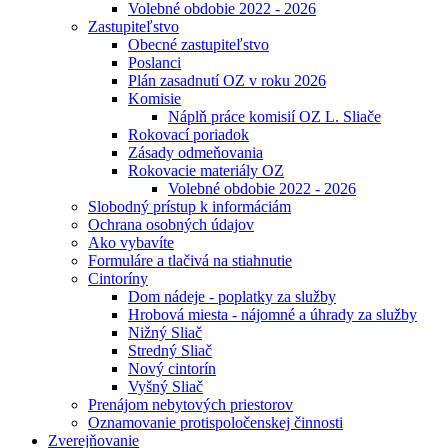
Volebné obdobie 2022 - 2026
Zastupiteľstvo
Obecné zastupiteľstvo
Poslanci
Plán zasadnutí OZ v roku 2026
Komisie
Náplň práce komisií OZ L. Sliače
Rokovací poriadok
Zásady odmeňovania
Rokovacie materiály OZ
Volebné obdobie 2022 - 2026
Slobodný prístup k informáciám
Ochrana osobných údajov
Ako vybavíte
Formuláre a tlačivá na stiahnutie
Cintoríny
Dom nádeje - poplatky za služby
Hrobová miesta - nájomné a úhrady za služby
Nižný Sliač
Stredný Sliač
Nový cintorín
Vyšný Sliač
Prenájom nebytových priestorov
Oznamovanie protispoločenskej činnosti
Zverejňovanie