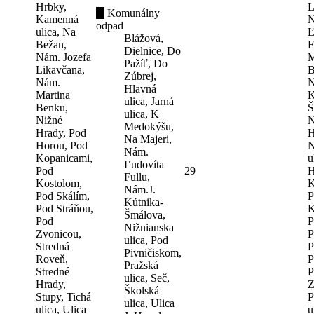
Hrbky,
L
Komunálny
Kamenná
N
odpad
ulica, Na
Ľ
Blážová,
Bežan,
F
Dielnice, Do
Nám. Jozefa
M
Pažíť, Do
Likavčana,
B
Zúbrej,
Nám.
N
Hlavná
Martina
K
ulica, Jarná
Benku,
Š
ulica, K
Nižné
N
Medokýšu,
Hrady, Pod
H
Na Majeri,
Horou, Pod
N
Nám.
Kopanicami,
u
Ľudovíta
Pod
29
H
Fullu,
Kostolom,
K
Nám.J.
Pod Skálím,
P
Kútnika-
Pod Stráňou,
K
Šmálova,
Pod
P
Nižnianska
Zvonicou,
P
ulica, Pod
Stredná
P
Pivničiskom,
Roveň,
P
Pražská
Stredné
P
ulica, Seč,
Hrady,
Z
Školská
Stupy, Tichá
P
ulica, Ulica
ulica, Ulica
u