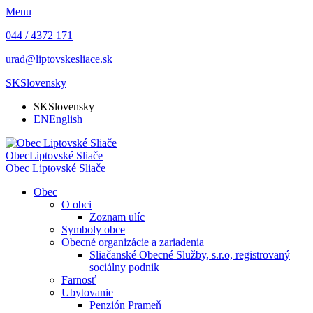
Menu
044 / 4372 171
urad@liptovskesliace.sk
SK
Slovensky
SK
Slovensky
EN
English
Obec
Liptovské Sliače
Obec
Liptovské Sliače
Obec
O obci
Zoznam ulíc
Symboly obce
Obecné organizácie a zariadenia
Sliačanské Obecné Služby, s.r.o, registrovaný
sociálny podnik
Farnosť
Ubytovanie
Penzión Prameň