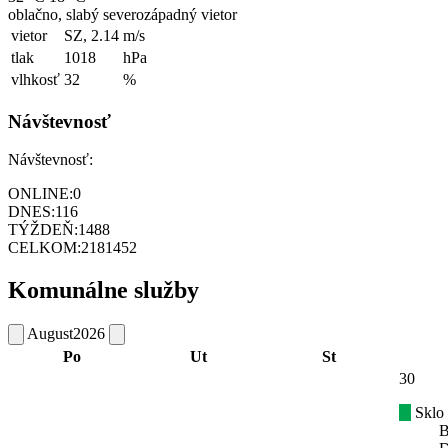
oblačno, slabý severozápadný vietor
vietor
SZ, 2.14
m/s
tlak
1018
hPa
vlhkosť
32
%
Návštevnosť
Návštevnosť:
ONLINE:
0
DNES:
116
TÝŽDEŇ:
1488
CELKOM:
2181452
Komunálne služby
August
2026
Po
Ut
St
30
Sklo
B