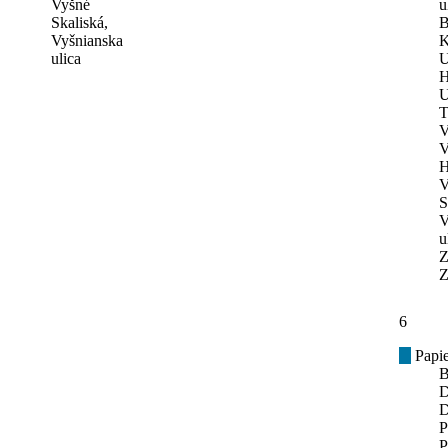
Vyšné
u
Skaliská,
B
Vyšnianska
K
ulica
U
H
U
T
V
V
H
V
S
V
u
Z
Z
6
Papie
B
D
D
P
P