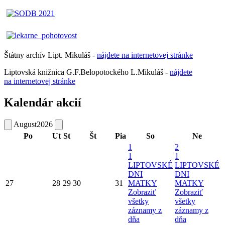
Štátny archív Lipt. Mikuláš -
nájdete
na
internetovej
stránke
Liptovská knižnica G.F.Belopotockého L.Mikuláš -
nájdete
na internetovej stránke
Kalendár akcií
August
2026
Po
Ut
St
Št
Pia
So
Ne
1
2
1
1
LIPTOVSKÉ
LIPTOVSKÉ
DNI
DNI
27
28
29
30
31
MATKY
MATKY
Zobraziť
Zobraziť
všetky
všetky
záznamy z
záznamy z
dňa
dňa