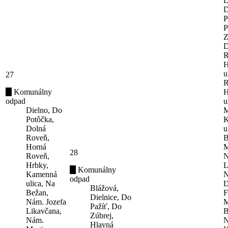
D
D
P
P
Z
D
R
H
u
27
R
Komunálny
H
odpad
u
Dielno, Do
M
Potôčka,
K
Dolná
u
Roveň,
B
Horná
M
28
Roveň,
N
Hrbky,
L
Komunálny
Kamenná
N
odpad
ulica, Na
Ľ
Blážová,
Bežan,
F
Dielnice, Do
Nám. Jozefa
M
Pažíť, Do
Likavčana,
B
Zúbrej,
Nám.
N
Hlavná