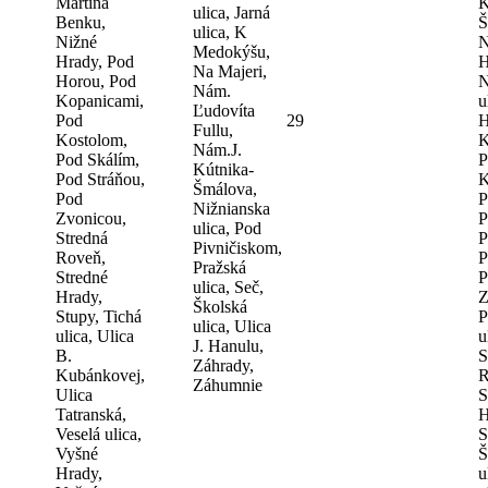
Martina
K
ulica, Jarná
Benku,
Š
ulica, K
Nižné
N
Medokýšu,
Hrady, Pod
H
Na Majeri,
Horou, Pod
N
Nám.
Kopanicami,
u
Ľudovíta
Pod
29
H
Fullu,
Kostolom,
K
Nám.J.
Pod Skálím,
P
Kútnika-
Pod Stráňou,
K
Šmálova,
Pod
P
Nižnianska
Zvonicou,
P
ulica, Pod
Stredná
P
Pivničiskom,
Roveň,
P
Pražská
Stredné
P
ulica, Seč,
Hrady,
Z
Školská
Stupy, Tichá
P
ulica, Ulica
ulica, Ulica
u
J. Hanulu,
B.
S
Záhrady,
Kubánkovej,
R
Záhumnie
Ulica
S
Tatranská,
H
Veselá ulica,
S
Vyšné
Š
Hrady,
u