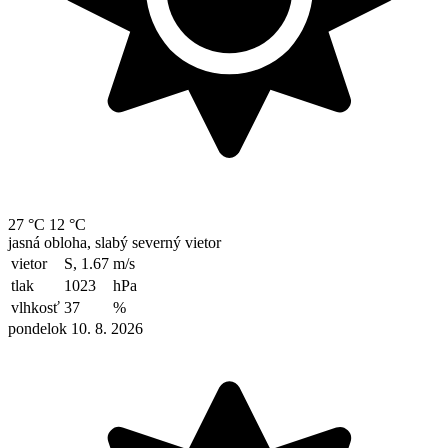
27 °C
12 °C
jasná obloha, slabý severný vietor
vietor
S, 1.67
m/s
tlak
1023
hPa
vlhkosť
37
%
pondelok 10. 8. 2026