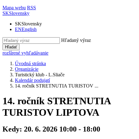
Mapa webu
RSS
SK
Slovensky
SK
Slovensky
EN
English
Hľadaný výraz
Hľadať
rozšírené vyhľadávanie
Úvodná stránka
Organizácie
Turistický klub - L.Sliače
Kalendár podujatí
14. ročník STRETNUTIA TURISTOV ...
14. ročník STRETNUTIA
TURISTOV LIPTOVA
Kedy:
20. 6. 2026 10:00 - 18:00