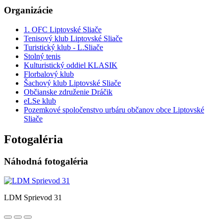
Organizácie
1. OFC Liptovské Sliače
Tenisový klub Liptovské Sliače
Turistický klub - L.Sliače
Stolný tenis
Kulturistický oddiel KLASIK
Florbalový klub
Šachový klub Liptovské Sliače
Občianske združenie Dráčik
eLSe klub
Pozemkové spoločenstvo urbáru občanov obce Liptovské
Sliače
Fotogaléria
Náhodná fotogaléria
LDM Sprievod 31