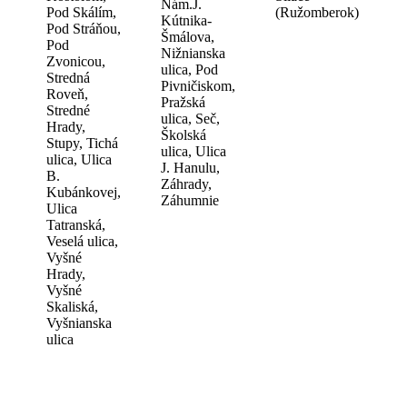
Nám.J.
Pod Skálím,
(Ružomberok)
Kútnika-
Pod Stráňou,
Šmálova,
Pod
Nižnianska
Zvonicou,
ulica, Pod
Stredná
Pivničiskom,
Roveň,
Pražská
Stredné
ulica, Seč,
Hrady,
Školská
Stupy, Tichá
ulica, Ulica
ulica, Ulica
J. Hanulu,
B.
Záhrady,
Kubánkovej,
Záhumnie
Ulica
Tatranská,
Veselá ulica,
Vyšné
Hrady,
Vyšné
Skaliská,
Vyšnianska
ulica