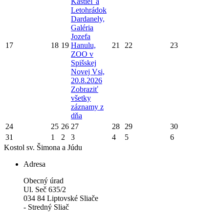
Kaštieľ a
Letohrádok
Dardanely,
Galéria
Jozefa
17
18
19
Hanulu,
21
22
23
ZOO v
Spišskej
Novej Vsi,
20.8.2026
Zobraziť
všetky
záznamy z
dňa
24
25
26
27
28
29
30
31
1
2
3
4
5
6
Kostol sv. Šimona a Júdu
Adresa
Obecný úrad
Ul. Seč 635/2
034 84 Liptovské Sliače
- Stredný Sliač