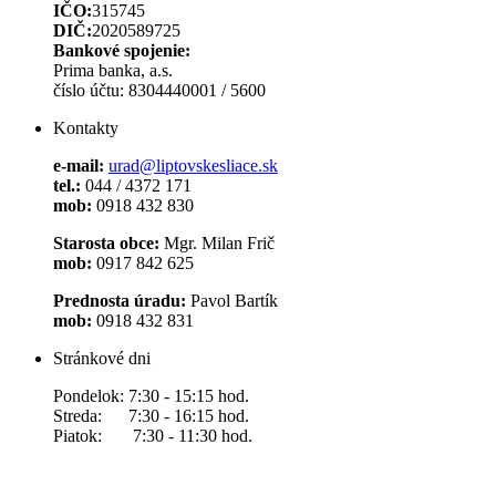
IČO:
315745
DIČ:
2020589725
Bankové spojenie:
Prima banka, a.s.
číslo účtu: 8304440001 / 5600
Kontakty
e-mail:
urad@liptovskesliace.sk
tel.:
044 / 4372 171
mob:
0918 432 830
Starosta obce:
Mgr. Milan Frič
mob:
0917 842 625
Prednosta úradu:
Pavol Bartík
mob:
0918 432 831
Stránkové dni
Pondelok: 7:30 - 15:15 hod.
Streda: 7:30 - 16:15 hod.
Piatok: 7:30 - 11:30 hod.