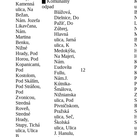
Komunálny
K
Kamenná
odpad
u
ulica, Na
Blážová,
B
Bežan,
Dielnice, Do
N
Nám. Jozefa
Pažíť, Do
L
Likavčana,
Zúbrej,
N
Nám.
Hlavná
M
Martina
ulica, Jarná
B
Benku,
ulica, K
N
Nižné
Medokýšu,
H
Hrady, Pod
Na Majeri,
H
Horou, Pod
Nám.
K
Kopanicami,
Ľudovíta
P
Pod
12
Fullu,
K
Kostolom,
Nám.J.
P
Pod Skálím,
Kútnika-
P
Pod Stráňou,
Šmálova,
P
Pod
Nižnianska
Z
Zvonicou,
ulica, Pod
S
Stredná
Pivničiskom,
R
Roveň,
Pražská
S
Stredné
ulica, Seč,
H
Hrady,
Školská
S
Stupy, Tichá
ulica, Ulica
u
ulica, Ulica
J. Hanulu,
B
B.