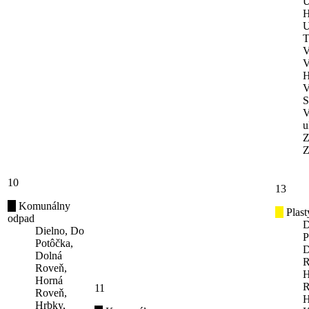
U
H
U
T
V
V
H
V
S
V
u
Z
Z
10
13
Komunálny
Plast
odpad
D
Dielno, Do
P
Potôčka,
D
Dolná
R
Roveň,
H
Horná
R
11
Roveň,
H
Hrbky,