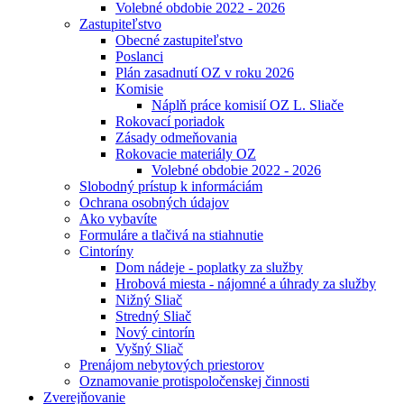
Volebné obdobie 2022 - 2026
Zastupiteľstvo
Obecné zastupiteľstvo
Poslanci
Plán zasadnutí OZ v roku 2026
Komisie
Náplň práce komisií OZ L. Sliače
Rokovací poriadok
Zásady odmeňovania
Rokovacie materiály OZ
Volebné obdobie 2022 - 2026
Slobodný prístup k informáciám
Ochrana osobných údajov
Ako vybavíte
Formuláre a tlačivá na stiahnutie
Cintoríny
Dom nádeje - poplatky za služby
Hrobová miesta - nájomné a úhrady za služby
Nižný Sliač
Stredný Sliač
Nový cintorín
Vyšný Sliač
Prenájom nebytových priestorov
Oznamovanie protispoločenskej činnosti
Zverejňovanie