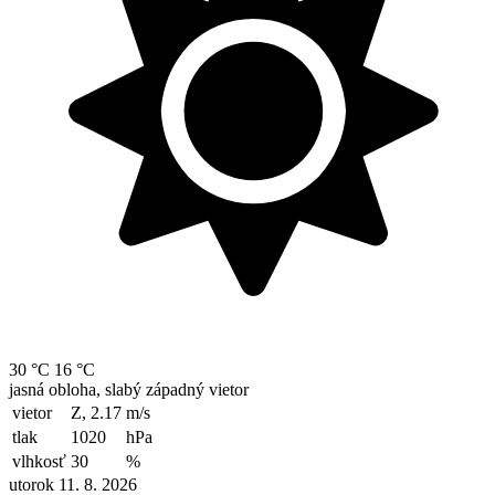
30 °C
16 °C
jasná obloha, slabý západný vietor
vietor
Z, 2.17
m/s
tlak
1020
hPa
vlhkosť
30
%
utorok 11. 8. 2026