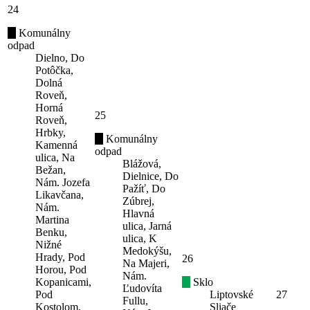
24
Komunálny
odpad
Dielno, Do
Potôčka,
Dolná
Roveň,
Horná
25
Roveň,
Hrbky,
Komunálny
Kamenná
odpad
ulica, Na
Blážová,
Bežan,
Dielnice, Do
Nám. Jozefa
Pažíť, Do
Likavčana,
Zúbrej,
Nám.
Hlavná
Martina
ulica, Jarná
Benku,
ulica, K
Nižné
Medokýšu,
Hrady, Pod
26
Na Majeri,
Horou, Pod
Nám.
Kopanicami,
Sklo
Ľudovíta
Pod
Liptovské
27
Fullu,
Kostolom,
Sliače