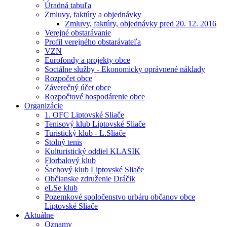
Úradná tabuľa
Zmluvy, faktúry a objednávky
Zmluvy, faktúry, objednávky pred 20. 12. 2016
Verejné obstarávanie
Profil verejného obstarávateľa
VZN
Eurofondy a projekty obce
Sociálne služby - Ekonomicky oprávnené náklady
Rozpočet obce
Záverečný účet obce
Rozpočtové hospodárenie obce
Organizácie
1. OFC Liptovské Sliače
Tenisový klub Liptovské Sliače
Turistický klub - L.Sliače
Stolný tenis
Kulturistický oddiel KLASIK
Florbalový klub
Šachový klub Liptovské Sliače
Občianske združenie Dráčik
eLSe klub
Pozemkové spoločenstvo urbáru občanov obce
Liptovské Sliače
Aktuálne
Oznamy