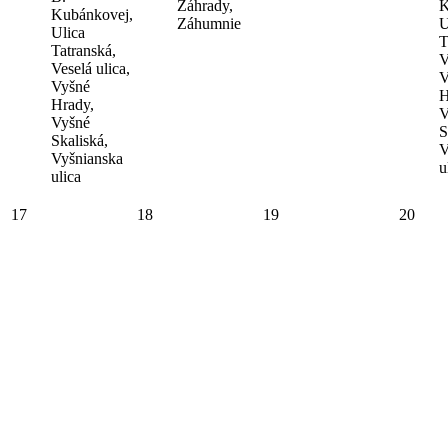
Záhrady,
K
Kubánkovej,
Záhumnie
U
Ulica
T
Tatranská,
V
Veselá ulica,
V
Vyšné
H
Hrady,
V
Vyšné
S
Skaliská,
V
Vyšnianska
u
ulica
17
18
19
20