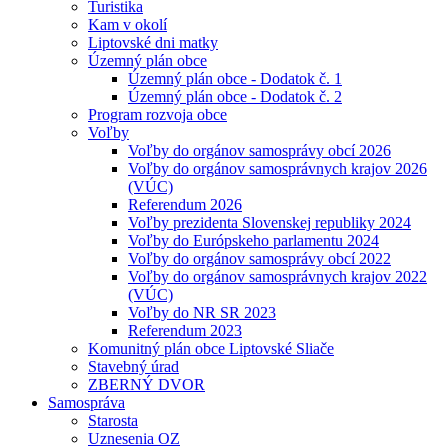
Turistika
Kam v okolí
Liptovské dni matky
Územný plán obce
Územný plán obce - Dodatok č. 1
Územný plán obce - Dodatok č. 2
Program rozvoja obce
Voľby
Voľby do orgánov samosprávy obcí 2026
Voľby do orgánov samosprávnych krajov 2026
(VÚC)
Referendum 2026
Voľby prezidenta Slovenskej republiky 2024
Voľby do Európskeho parlamentu 2024
Voľby do orgánov samosprávy obcí 2022
Voľby do orgánov samosprávnych krajov 2022
(VÚC)
Voľby do NR SR 2023
Referendum 2023
Komunitný plán obce Liptovské Sliače
Stavebný úrad
ZBERNÝ DVOR
Samospráva
Starosta
Uznesenia OZ