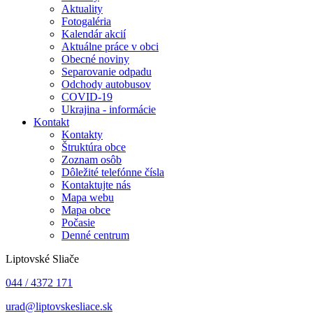
Aktuality
Fotogaléria
Kalendár akcií
Aktuálne práce v obci
Obecné noviny
Separovanie odpadu
Odchody autobusov
COVID-19
Ukrajina - informácie
Kontakt
Kontakty
Štruktúra obce
Zoznam osôb
Dôležité telefónne čísla
Kontaktujte nás
Mapa webu
Mapa obce
Počasie
Denné centrum
Liptovské Sliače
044 / 4372 171
urad@liptovskesliace.sk